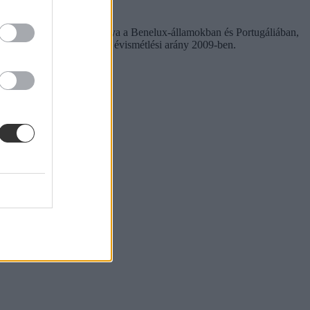
 magasabb) az ismétlők aránya a Benelux-államokban és Portugáliában,
n 6,2 százalékos volt az évismétlési arány 2009-ben.