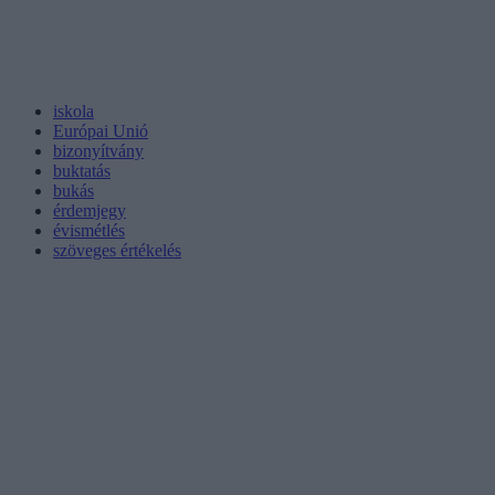
iskola
Európai Unió
bizonyítvány
buktatás
bukás
érdemjegy
évismétlés
szöveges értékelés