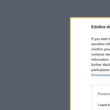
Eduline d
If you wish 
sensitive in
confirm you
continue se
information 
further disc
participants
Downstream 
Persona
I want t