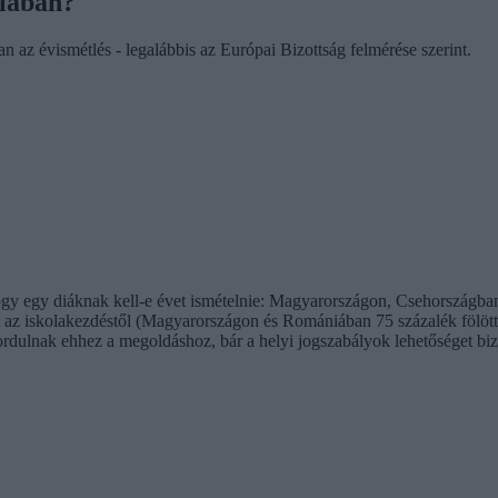
olában?
an az évismétlés - legalábbis az Európai Bizottság felmérése szerint.
hogy egy diáknak kell-e évet ismételnie: Magyarországon, Csehország
ket az iskolakezdéstől (Magyarországon és Romániában 75 százalék fölött
rdulnak ehhez a megoldáshoz, bár a helyi jogszabályok lehetőséget bizt