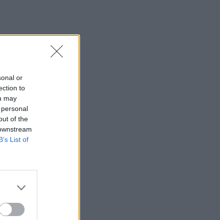
sonal or
ection to
ou may
 personal
out of the
 downstream
B’s List of