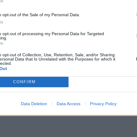
In
t az általános iskolában (14 éves korig). Legmagasabb (20 százaléknál
o opt-out of the Sale of my Personal Data.
t- és közép-európai országokban. Magyarországon ebben a korosztályba
In
to opt-out of processing my Personal Data for Targeted
ing.
In
o opt-out of Collection, Use, Retention, Sale, and/or Sharing
ersonal Data that Is Unrelated with the Purposes for which it
lected.
Out
CONFIRM
Data Deletion
Data Access
Privacy Policy