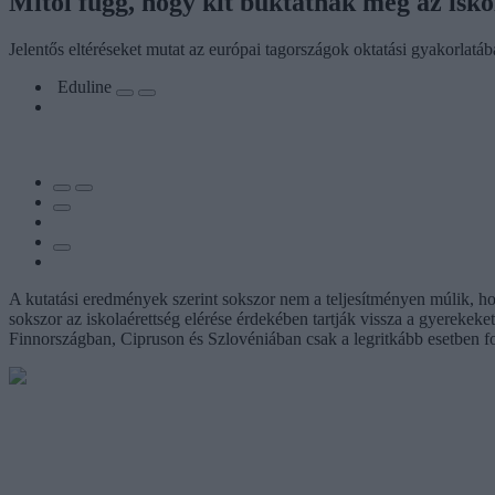
Mitől függ, hogy kit buktatnak meg az isk
Jelentős eltéréseket mutat az európai tagországok oktatási gyakorlatáb
Eduline
A kutatási eredmények szerint sokszor nem a teljesítményen múlik, 
sokszor az iskolaérettség elérése érdekében tartják vissza a gyereke
Finnországban, Cipruson és Szlovéniában csak a legritkább esetben fo