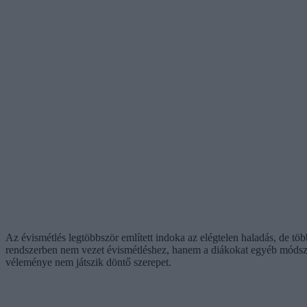
Az évismétlés legtöbbször említett indoka az elégtelen haladás, de t
rendszerben nem vezet évismétléshez, hanem a diákokat egyéb módszer
véleménye nem játszik döntő szerepet.