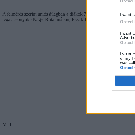
Opted 
A felmérés szerint uniós átlagban a diákok 7,7 százaléka ismétel éve
I want t
legalacsonyabb Nagy-Britanniában, Észak-Európában, valamint a kele
Opted 
I want 
Advertis
Opted 
I want t
of my P
was col
Opted 
MTI