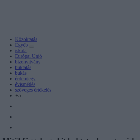
Közoktatás
Egyéb
iskola
Európai Unió
bizonyítvány
buktatás
bukás
érdemjegy
évismétlés
szöveges értékelés
+5