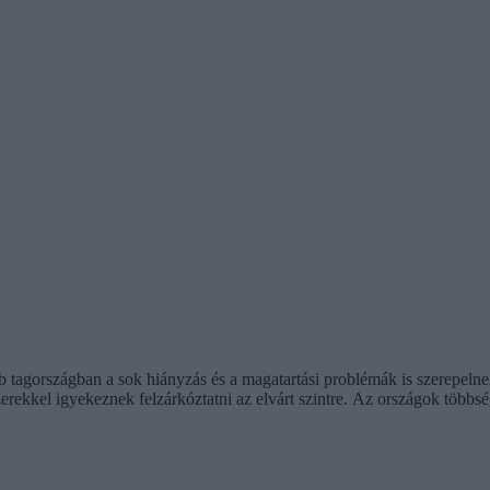
öbb tagországban a sok hiányzás és a magatartási problémák is szerepeln
ekkel igyekeznek felzárkóztatni az elvárt szintre. Az országok többsé