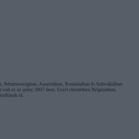
ban, Németországban, Ausztriában, Romániában és Szlovákiában
i volt ez az arány 2007-ben). Ezzel ellentétben Belgiumban,
osítanak rá.