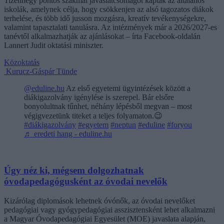
Tizennégy pontos szakmai javaslatcsomagot kaptak az általános
iskolák, amelynek célja, hogy csökkenjen az alsó tagozatos diákok
terhelése, és több idő jusson mozgásra, kreatív tevékenységekre,
valamint tapasztalati tanulásra. Az intézmények már a 2026/2027-es
tanévtől alkalmazhatják az ajánlásokat – írta Facebook-oldalán
Lannert Judit oktatási miniszter.
Közoktatás
Kurucz-Gáspár Tünde
@eduline.hu
Az első egyetemi ügyintézések között a
diákigazolvány igénylése is szerepel. Bár elsőre
bonyolultnak tűnhet, néhány lépésből megvan – most
végigvezetünk titeket a teljes folyamaton.😉
#diákigazolvány
#egyetem
#neptun
#eduline
#foryou
♬ eredeti hang - eduline.hu
Úgy néz ki, mégsem dolgozhatnak
óvodapedagógusként az óvodai nevelők
Kizárólag diplomások lehetnek óvónők, az óvodai nevelőket
pedagógiai vagy gyógypedagógiai asszisztensként lehet alkalmazni
a Magyar Óvodapedagógiai Egyesület (MOE) javaslata alapján,