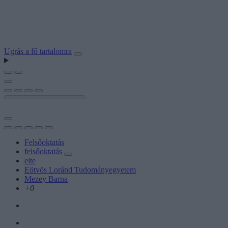
Ugrás a fő tartalomra
Felsőoktatás
felsőoktatás
elte
Eötvös Loránd Tudományegyetem
Mezey Barna
+0