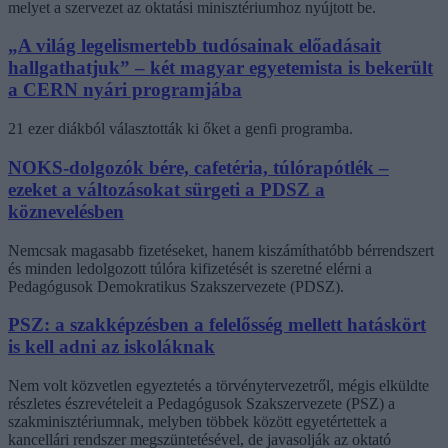
melyet a szervezet az oktatási minisztériumhoz nyújtott be.
„A világ legelismertebb tudósainak előadásait
hallgathatjuk” – két magyar egyetemista is bekerült
a CERN nyári programjába
21 ezer diákból választották ki őket a genfi programba.
NOKS-dolgozók bére, cafetéria, túlórapótlék –
ezeket a változásokat sürgeti a PDSZ a
köznevelésben
Nemcsak magasabb fizetéseket, hanem kiszámíthatóbb bérrendszert
és minden ledolgozott túlóra kifizetését is szeretné elérni a
Pedagógusok Demokratikus Szakszervezete (PDSZ).
PSZ: a szakképzésben a felelősség mellett hatáskört
is kell adni az iskoláknak
Nem volt közvetlen egyeztetés a törvénytervezetről, mégis elküldte
részletes észrevételeit a Pedagógusok Szakszervezete (PSZ) a
szakminisztériumnak, melyben többek között egyetértettek a
kancellári rendszer megszüntetésével, de javasolják az oktató