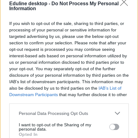
Eduline desktop -
Do Not Process My Personal
Information
If you wish to opt-out of the sale, sharing to third parties, or
processing of your personal or sensitive information for
Mi a baj a 8 osztályos általános iskolával, és mi jöhet
targeted advertising by us, please use the below opt-out
helyette?
section to confirm your selection. Please note that after your
opt-out request is processed you may continue seeing
A kisiskolák tanárhiánya és a kisgimnáziumok elitképzővé válása
interest-based ads based on personal information utilized by
nem elszigetelt hibák, hanem a jelenlegi oktatási szerkezet
„erővonalai”, amelyek a rendszer gyökeres reformjáért kiáltanak Dr.
us or personal information disclosed to third parties prior to
Gyarmathy Éva klinikai és neveléslélektani szakpszichológus,
your opt-out. You may separately opt-out of the further
egyetemi tanár szerint.
disclosure of your personal information by third parties on the
IAB’s list of downstream participants. This information may
Közoktatás
also be disclosed by us to third parties on the
IAB’s List of
Kurucz-Gáspár Tünde
Downstream Participants
that may further disclose it to other
Dolgoznának az egyetem mellett, mégsem
third parties.
vállalhatnak diákmunkát – több mint százezer
Personal Data Processing Opt Outs
levelezős hallgatót érinthet a szabály
I want to opt-out of the Sharing of my
„Szinte bárhol voltam állásinterjún, mikor megtudták, hogy levelező
personal data.
tagozatos hallgató vagyok, egyből húzni kezdték a szájukat” –
Opted In
számolt be tapasztalatairól az Eduline-nak egy egyetemista. Példája