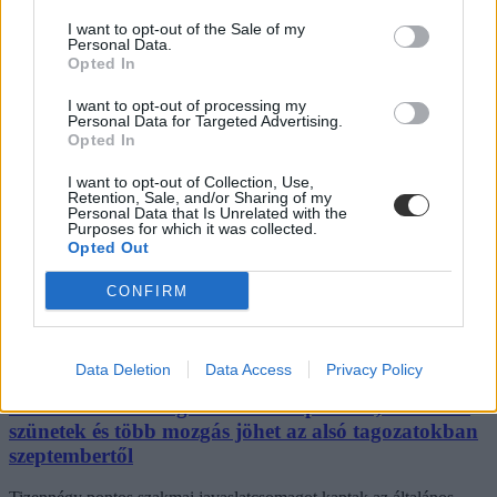
azonban korántsem egyedi: több levelezős hallgató számolt be
I want to opt-out of the Sale of my
hasonló nehézségekről.
Personal Data.
Opted In
Campus life
Kovács Dóri
I want to opt-out of processing my
Personal Data for Targeted Advertising.
Eltörölnék a 45 perces iskola-előkészítőt, újra az
Opted In
óvodák dönthetnének az iskolaérettségről
I want to opt-out of Collection, Use,
Retention, Sale, and/or Sharing of my
Megszűnhet a 45 perces iskola-előkészítő foglalkozás, újra az
Personal Data that Is Unrelated with the
óvodák dönthetnének az iskolaérettségről, és az oviKRÉTA is
Purposes for which it was collected.
átalakulhat. Többek között ezeket a változtatásokat javasolta az
Opted Out
Oktatási és Gyermekügyi Minisztériumnak a Magyar
Óvodapedagógiai Egyesület.
CONFIRM
Közoktatás
Kovács Dóri
Data Deletion
Data Access
Privacy Policy
Lannert Judit: Rugalmasabb napkezdés, hosszabb
szünetek és több mozgás jöhet az alsó tagozatokban
szeptembertől