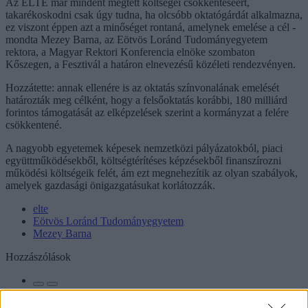
Az ELTE már mindent megtett költségei csökkentéséért,
takarékoskodni csak úgy tudna, ha olcsóbb oktatógárdát alkalmazna,
ez viszont éppen azt a minőséget rontaná, amelynek emelése a cél -
mondta Mezey Barna, az Eötvös Loránd Tudományegyetem
rektora, a Magyar Rektori Konferencia elnöke szombaton
Kőszegen, a Fesztivál a határon elnevezésű közéleti rendezvényen.
Hozzátette: annak ellenére is az oktatás színvonalának emelését
határozták meg célként, hogy a felsőoktatás korábbi, 180 milliárd
forintos támogatását az elképzelések szerint a kormányzat a felére
csökkentené.
A nagyobb egyetemek képesek nemzetközi pályázatokból, piaci
együttműködésekből, költségtérítéses képzésekből finanszírozni
működési költségeik felét, ám ezt megnehezítik az olyan szabályok,
amelyek gazdasági önigazgatásukat korlátozzák.
elte
Eötvös Loránd Tudományegyetem
Mezey Barna
Hozzászólások