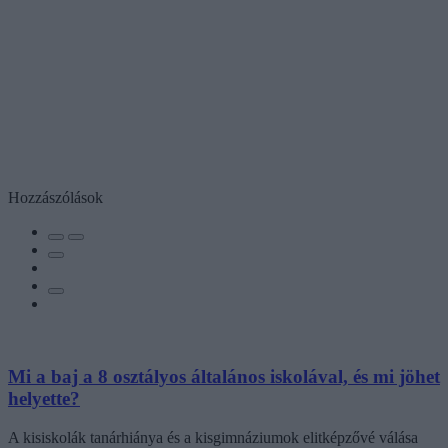
Hozzászólások
Mi a baj a 8 osztályos általános iskolával, és mi jöhet
helyette?
A kisiskolák tanárhiánya és a kisgimnáziumok elitképzővé válása