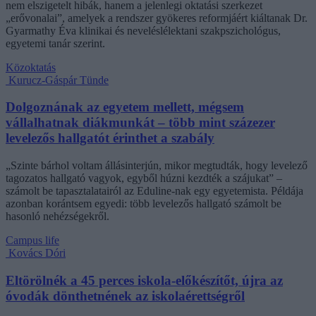
nem elszigetelt hibák, hanem a jelenlegi oktatási szerkezet
„erővonalai”, amelyek a rendszer gyökeres reformjáért kiáltanak Dr.
Gyarmathy Éva klinikai és neveléslélektani szakpszichológus,
egyetemi tanár szerint.
Közoktatás
Kurucz-Gáspár Tünde
Dolgoznának az egyetem mellett, mégsem
vállalhatnak diákmunkát – több mint százezer
levelezős hallgatót érinthet a szabály
„Szinte bárhol voltam állásinterjún, mikor megtudták, hogy levelező
tagozatos hallgató vagyok, egyből húzni kezdték a szájukat” –
számolt be tapasztalatairól az Eduline-nak egy egyetemista. Példája
azonban korántsem egyedi: több levelezős hallgató számolt be
hasonló nehézségekről.
Campus life
Kovács Dóri
Eltörölnék a 45 perces iskola-előkészítőt, újra az
óvodák dönthetnének az iskolaérettségről