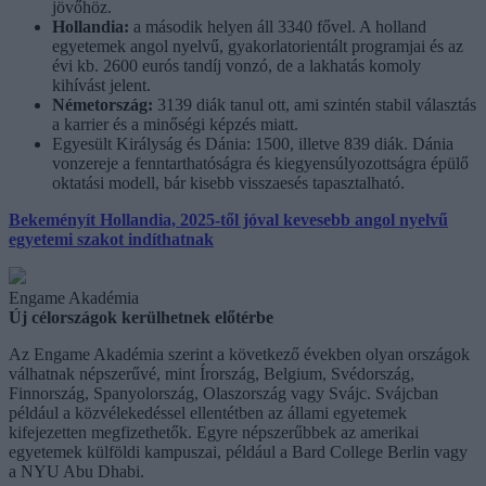
jövőhöz.
Hollandia:
a második helyen áll 3340 fővel. A holland
egyetemek angol nyelvű, gyakorlatorientált programjai és az
évi kb. 2600 eurós tandíj vonzó, de a lakhatás komoly
kihívást jelent.
Németország:
3139 diák tanul ott, ami szintén stabil választás
a karrier és a minőségi képzés miatt.
Egyesült Királyság és Dánia: 1500, illetve 839 diák. Dánia
vonzereje a fenntarthatóságra és kiegyensúlyozottságra épülő
oktatási modell, bár kisebb visszaesés tapasztalható.
Bekeményít Hollandia, 2025-től jóval kevesebb angol nyelvű
egyetemi szakot indíthatnak
Engame Akadémia
Új célországok kerülhetnek előtérbe
Az Engame Akadémia szerint a következő években olyan országok
válhatnak népszerűvé, mint Írország, Belgium, Svédország,
Finnország, Spanyolország, Olaszország vagy Svájc. Svájcban
például a közvélekedéssel ellentétben az állami egyetemek
kifejezetten megfizethetők. Egyre népszerűbbek az amerikai
egyetemek külföldi kampuszai, például a Bard College Berlin vagy
a NYU Abu Dhabi.