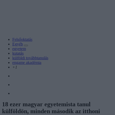
Felsőoktatás
Egyéb
egyetem
kutatás
külföldi továbbtanulás
engame akadémia
+1
18 ezer magyar egyetemista tanul
külföldön, minden második az itthoni