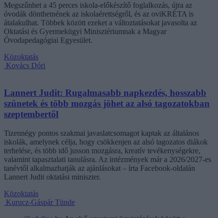
Megszűnhet a 45 perces iskola-előkészítő foglalkozás, újra az
óvodák dönthetnének az iskolaérettségről, és az oviKRÉTA is
átalakulhat. Többek között ezeket a változtatásokat javasolta az
Oktatási és Gyermekügyi Minisztériumnak a Magyar
Óvodapedagógiai Egyesület.
Közoktatás
Kovács Dóri
Lannert Judit: Rugalmasabb napkezdés, hosszabb
szünetek és több mozgás jöhet az alsó tagozatokban
szeptembertől
Tizennégy pontos szakmai javaslatcsomagot kaptak az általános
iskolák, amelynek célja, hogy csökkenjen az alsó tagozatos diákok
terhelése, és több idő jusson mozgásra, kreatív tevékenységekre,
valamint tapasztalati tanulásra. Az intézmények már a 2026/2027-es
tanévtől alkalmazhatják az ajánlásokat – írta Facebook-oldalán
Lannert Judit oktatási miniszter.
Közoktatás
Kurucz-Gáspár Tünde