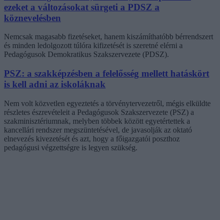
ezeket a változásokat sürgeti a PDSZ a
köznevelésben
Nemcsak magasabb fizetéseket, hanem kiszámíthatóbb bérrendszert
és minden ledolgozott túlóra kifizetését is szeretné elérni a
Pedagógusok Demokratikus Szakszervezete (PDSZ).
PSZ: a szakképzésben a felelősség mellett hatáskört
is kell adni az iskoláknak
Nem volt közvetlen egyeztetés a törvénytervezetről, mégis elküldte
részletes észrevételeit a Pedagógusok Szakszervezete (PSZ) a
szakminisztériumnak, melyben többek között egyetértettek a
kancellári rendszer megszüntetésével, de javasolják az oktató
elnevezés kivezetését és azt, hogy a főigazgatói poszthoz
pedagógusi végzettségre is legyen szükség.