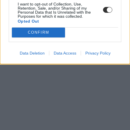
I want to opt-out of Collection, Use,
Retention, Sale, and/or Sharing of my
Personal Data that Is Unrelated with the
Purposes for which it was collected.
Opted Out
CONFIRM
egyetem
kutatás
Data Deletion
Data Access
Privacy Policy
külföldi továbbtanulás
engame akadémia