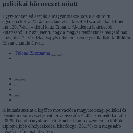
politikai környezet miatt
Egyre többen választják a magyar diákok közül a külföldi
egyetemeket: a 2024/25-ös tanévben közel 30 százalékkal többen
mint 2017-ben – derül ki az Engame Akadémia legfrissebb
kutatásából. Ez azt jelenti, hogy a magyar felsőoktatás hallgatóinak
nagyjából 7 százaléka, vagyis minden tizennegyedik diák, külföldön
folytatja tanulmányait.
Palotás Zsuzsanna
A kutatás szerint a legfőbb motivációt a magyarországi politikai és
társadalmi környezet jelenti: a válaszadók 48,8%-a emiatt döntött a
külföldi tanulmányok mellett. Emellett fontos szempont a külföldi
diploma jobb elhelyezkedési lehetősége (36,1%) és a magasabb
képzési színvonal (33,1%).