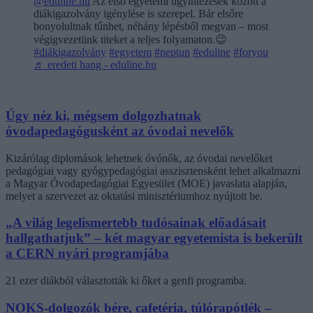
@eduline.hu
Az első egyetemi ügyintézések között a
diákigazolvány igénylése is szerepel. Bár elsőre
bonyolultnak tűnhet, néhány lépésből megvan – most
végigvezetünk titeket a teljes folyamaton.😉
#diákigazolvány
#egyetem
#neptun
#eduline
#foryou
♬ eredeti hang - eduline.hu
Úgy néz ki, mégsem dolgozhatnak
óvodapedagógusként az óvodai nevelők
Kizárólag diplomások lehetnek óvónők, az óvodai nevelőket
pedagógiai vagy gyógypedagógiai asszisztensként lehet alkalmazni
a Magyar Óvodapedagógiai Egyesület (MOE) javaslata alapján,
melyet a szervezet az oktatási minisztériumhoz nyújtott be.
„A világ legelismertebb tudósainak előadásait
hallgathatjuk” – két magyar egyetemista is bekerült
a CERN nyári programjába
21 ezer diákból választották ki őket a genfi programba.
NOKS-dolgozók bére, cafetéria, túlórapótlék –