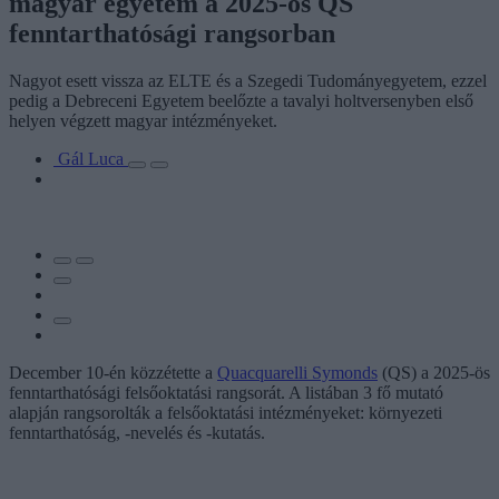
magyar egyetem a 2025-ös QS
fenntarthatósági rangsorban
Nagyot esett vissza az ELTE és a Szegedi Tudományegyetem, ezzel
pedig a Debreceni Egyetem beelőzte a tavalyi holtversenyben első
helyen végzett magyar intézményeket.
Gál Luca
December 10-én közzétette a
Quacquarelli Symonds
(QS) a 2025-ös
fenntarthatósági felsőoktatási rangsorát. A listában 3 fő mutató
alapján rangsorolták a felsőoktatási intézményeket: környezeti
fenntarthatóság, -nevelés és -kutatás.