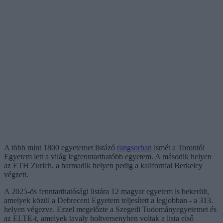
A több mint 1800 egyetemet listázó
rangsorban
ismét a Torontói
Egyetem lett a világ legfenntarthatóbb egyetem. A második helyen
az ETH Zurich, a harmadik helyen pedig a kaliforniai Berkeley
végzett.
A 2025-ös fenntarthatósági listára 12 magyar egyetem is bekerült,
amelyek közül a Debreceni Egyetem teljesített a legjobban - a 313.
helyen végezve. Ezzel megelőzte a Szegedi Tudományegyetemet és
az ELTE-t, amelyek tavaly holtversenyben voltak a lista első