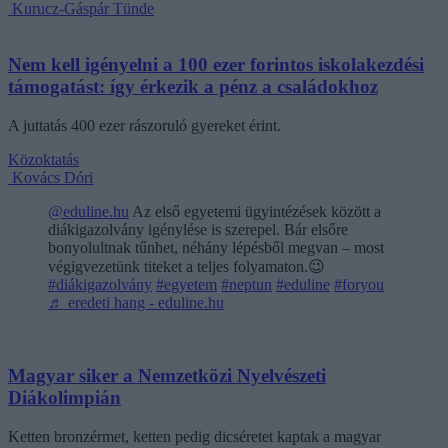
Kurucz-Gáspár Tünde
Nem kell igényelni a 100 ezer forintos iskolakezdési
támogatást: így érkezik a pénz a családokhoz
A juttatás 400 ezer rászoruló gyereket érint.
Közoktatás
Kovács Dóri
@eduline.hu
Az első egyetemi ügyintézések között a
diákigazolvány igénylése is szerepel. Bár elsőre
bonyolultnak tűnhet, néhány lépésből megvan – most
végigvezetünk titeket a teljes folyamaton.😉
#diákigazolvány
#egyetem
#neptun
#eduline
#foryou
♬ eredeti hang - eduline.hu
Magyar siker a Nemzetközi Nyelvészeti
Diákolimpián
Ketten bronzérmet, ketten pedig dicséretet kaptak a magyar