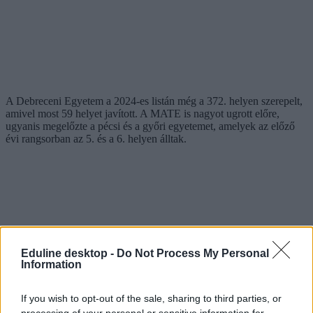
A Debreceni Egyetem a 2024-es listán még a 372. helyen szerepelt,
amivel most 59 helyet javított. A MATE is nagyot ugrott előre,
ugyanis megelőzte a pécsi és a győri egyetemet, amelyek az előző
évi rangsorban az 5. és a 6. helyen álltak.
Eduline desktop -
Do Not Process My Personal
Information
If you wish to opt-out of the sale, sharing to third parties, or
processing of your personal or sensitive information for