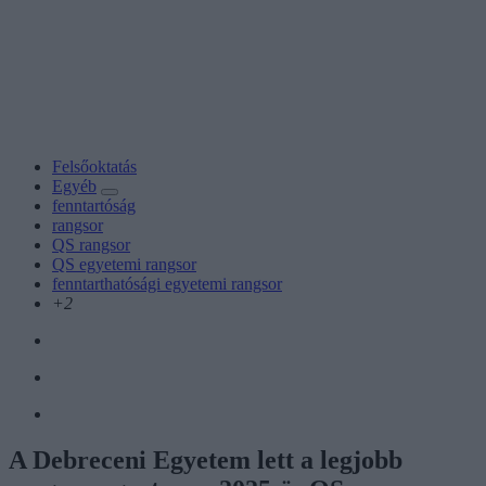
Felsőoktatás
Egyéb
fenntartóság
rangsor
QS rangsor
QS egyetemi rangsor
fenntarthatósági egyetemi rangsor
+2
A Debreceni Egyetem lett a legjobb