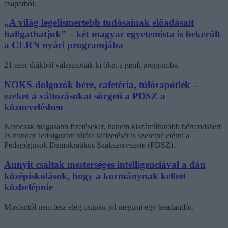
csapatból.
„A világ legelismertebb tudósainak előadásait
hallgathatjuk” – két magyar egyetemista is bekerült
a CERN nyári programjába
21 ezer diákból választották ki őket a genfi programba.
NOKS-dolgozók bére, cafetéria, túlórapótlék –
ezeket a változásokat sürgeti a PDSZ a
köznevelésben
Nemcsak magasabb fizetéseket, hanem kiszámíthatóbb bérrendszert
és minden ledolgozott túlóra kifizetését is szeretné elérni a
Pedagógusok Demokratikus Szakszervezete (PDSZ).
Annyit csaltak mesterséges intelligenciával a dán
középiskolások, hogy a kormánynak kellett
közbelépnie
Mostantól nem lesz elég csupán jól megírni egy beadandót.