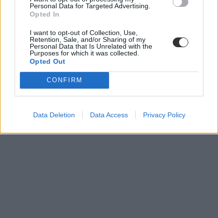
Personal Data for Targeted Advertising.
Opted In
I want to opt-out of Collection, Use,
Retention, Sale, and/or Sharing of my
fenntartóság
Personal Data that Is Unrelated with the
rangsor
Purposes for which it was collected.
QS rangsor
Opted Out
QS egyetemi rangsor
fenntarthatósági egyetemi rangsor
CONFIRM
Data Deletion
Data Access
Privacy Policy