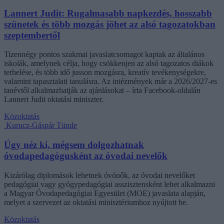
Lannert Judit: Rugalmasabb napkezdés, hosszabb
szünetek és több mozgás jöhet az alsó tagozatokban
szeptembertől
Tizennégy pontos szakmai javaslatcsomagot kaptak az általános
iskolák, amelynek célja, hogy csökkenjen az alsó tagozatos diákok
terhelése, és több idő jusson mozgásra, kreatív tevékenységekre,
valamint tapasztalati tanulásra. Az intézmények már a 2026/2027-es
tanévtől alkalmazhatják az ajánlásokat – írta Facebook-oldalán
Lannert Judit oktatási miniszter.
Közoktatás
Kurucz-Gáspár Tünde
Úgy néz ki, mégsem dolgozhatnak
óvodapedagógusként az óvodai nevelők
Kizárólag diplomások lehetnek óvónők, az óvodai nevelőket
pedagógiai vagy gyógypedagógiai asszisztensként lehet alkalmazni
a Magyar Óvodapedagógiai Egyesület (MOE) javaslata alapján,
melyet a szervezet az oktatási minisztériumhoz nyújtott be.
Közoktatás