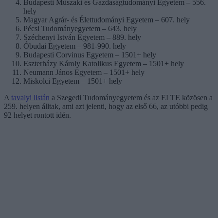
Budapesti Műszaki és Gazdaságtudományi Egyetem – 556.
hely
Magyar Agrár- és Élettudományi Egyetem – 607. hely
Pécsi Tudományegyetem – 643. hely
Széchenyi István Egyetem – 889. hely
Óbudai Egyetem – 981-990. hely
Budapesti Corvinus Egyetem – 1501+ hely
Eszterházy Károly Katolikus Egyetem – 1501+ hely
Neumann János Egyetem – 1501+ hely
Miskolci Egyetem – 1501+ hely
A
tavalyi listán
a Szegedi Tudományegyetem és az ELTE közösen a
259. helyen álltak, ami azt jelenti, hogy az első 66, az utóbbi pedig
92 helyet rontott idén.