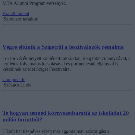
MTA Alumni Program versenyét.
BrandContent
Szponzor tartalom
Végre eltűnik a Szigetről a fesztiválozók rémálma
ToiToi vécék helyett konténerblokkokkal, még több zuhanyzóval, a
területek folyamatos locsolásával és pormentesítő eljárással is
készülnek az idei Sziget Fesztiválra.
Campus life
Székács Linda
Te hogyan tennéd környezetbaráttá az iskoládat 20
millió forintból?
Tízből hat tizenéves érzett már aggodalmat, szorongást a