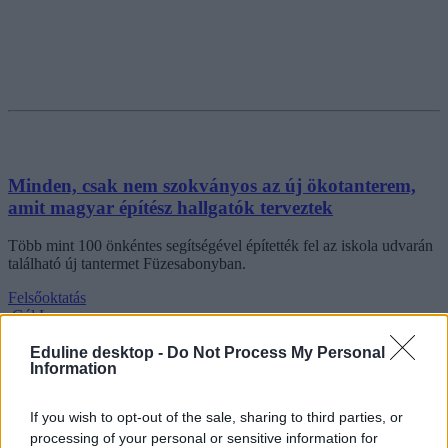
Minden, csak nem szokványos az új ökotanterem,
amit magyar építész hallgatók terveztek
Több mint 100 önkéntes segítségével építették fel az iskola udvarán
található új tantermet Füzesabonyban.
Felsőoktatás
Gál Luca
Eduline desktop -
Do Not Process My Personal
Information
If you wish to opt-out of the sale, sharing to third parties, or
processing of your personal or sensitive information for