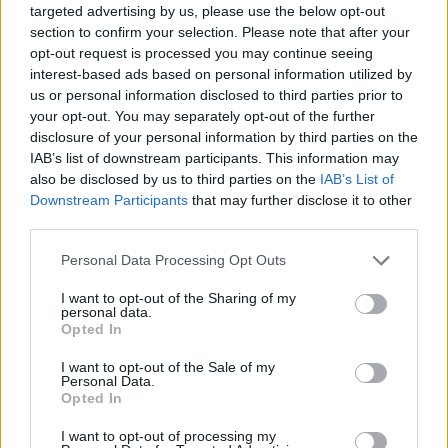
targeted advertising by us, please use the below opt-out
section to confirm your selection. Please note that after your
opt-out request is processed you may continue seeing
interest-based ads based on personal information utilized by
us or personal information disclosed to third parties prior to
your opt-out. You may separately opt-out of the further
disclosure of your personal information by third parties on the
IAB’s list of downstream participants. This information may
also be disclosed by us to third parties on the
IAB’s List of
Downstream Participants
that may further disclose it to other
third parties.
Personal Data Processing Opt Outs
Mennyi élelmiszert dobnak a kukába a magyarok?
I want to opt-out of the Sharing of my
personal data.
Opted In
2016 óta 27 százalékkal csökkent a háztartások élelmiszerpazarlása,
de még mindig lenne hova javulni.
I want to opt-out of the Sale of my
Personal Data.
Campus life
Opted In
Kurucz-Gáspár Tünde
I want to opt-out of processing my