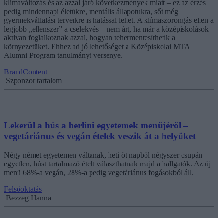
klímaváltozás és az azzal járó következmények miatt – ez az érzés
pedig mindennapi életükre, mentális állapotukra, sőt még
gyermekvállalási terveikre is hatással lehet. A klímaszorongás ellen a
legjobb „ellenszer” a cselekvés – nem árt, ha már a középiskolások
aktívan foglalkoznak azzal, hogyan tehermentesíthetik a
környezetüket. Ehhez ad jó lehetőséget a Középiskolai MTA
Alumni Program tanulmányi versenye.
BrandContent
Szponzor tartalom
Lekerül a hús a berlini egyetemek menüjéről –
vegetáriánus és vegán ételek veszik át a helyüket
Négy német egyetemen váltanak, heti öt napból négyszer csupán
egyetlen, húst tartalmazó ételt választhatnak majd a hallgatók. Az új
menü 68%-a vegán, 28%-a pedig vegetáriánus fogásokból áll.
Felsőoktatás
Bezzeg Hanna