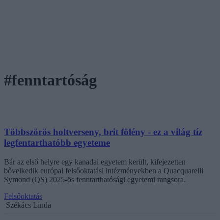
#fenntartóság
Többszörös holtverseny, brit fölény - ez a világ tíz
legfentarthatóbb egyeteme
Bár az első helyre egy kanadai egyetem került, kifejezetten
bővelkedik európai felsőoktatási intézményekben a Quacquarelli
Symond (QS) 2025-ös fenntarthatósági egyetemi rangsora.
Felsőoktatás
Székács Linda