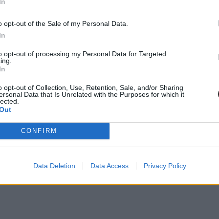
In
o opt-out of the Sale of my Personal Data.
őoktatási intézményi is. A legjobb helyezést a 313. helyen szereplő D
In
to opt-out of processing my Personal Data for Targeted
ing.
In
o opt-out of Collection, Use, Retention, Sale, and/or Sharing
ersonal Data that Is Unrelated with the Purposes for which it
lected.
Out
g:
CONFIRM
Data Deletion
Data Access
Privacy Policy