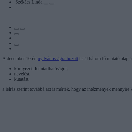
Székács Linda
A december 10-én
nyilvánosságra hozott
listát három fő mutató alapján
környezeti fenntarthatóságot,
nevelést,
kutatást,
a leírás szerint továbbá azt is mérték, hogy az intézmények mennyire