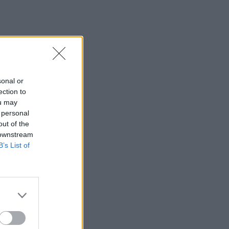
sonal or
ection to
ou may
 personal
out of the
 downstream
B’s List of