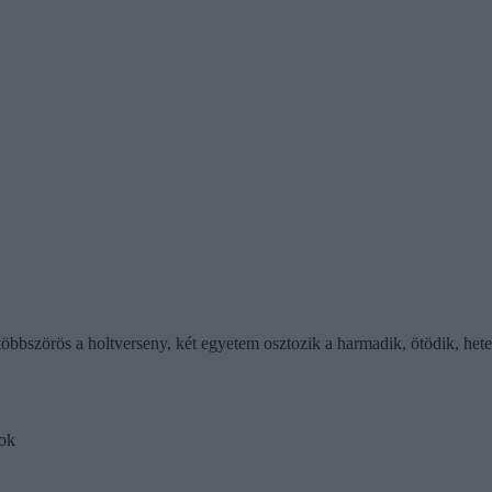
többszörös a holtverseny, két egyetem osztozik a harmadik, ötödik, het
mok