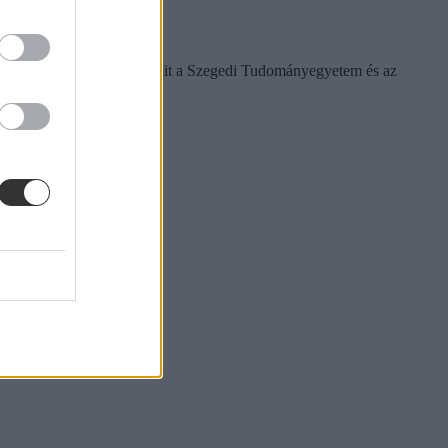
ebreceni Egyetem érte el, amit a Szegedi Tudományegyetem és az