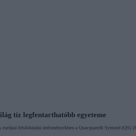
világ tíz legfentarthatóbb egyeteme
dik európai felsőoktatási intézményekben a Quacquarelli Symond (QS) 2