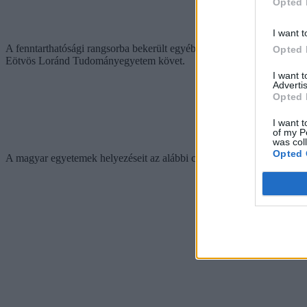
Opted 
I want t
A fenntarthatósági rangsorba bekerült egyébként tizenkét magyar fels
Opted 
Eötvös Loránd Tudományegyetem követ.
I want 
Advertis
Opted 
I want t
of my P
was col
Opted 
A magyar egyetemek helyezéseit az alábbi cikkünkben nézhetitek me