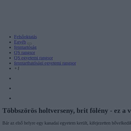
Felsőoktatás
Egyéb
fenntartóság
QS rangsor
QS egyetemi rangsor
fenntarthatósági egyetemi rangsor
+1
Többszörös holtverseny, brit fölény - ez a 
Bár az első helyre egy kanadai egyetem került, kifejezetten bővelke