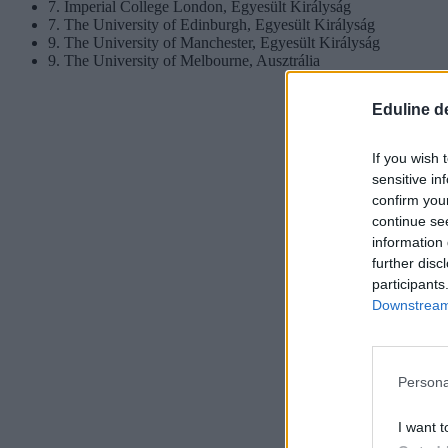
7. Imperial College London, Egyesült Királyság
7. The University of Edinburgh, Egyesült Királyság
9. The University of Manchester, Egyesült Királyság
9. The University of Melbourne, Ausztrália
Eduline d
If you wish 
sensitive in
confirm you
continue se
information 
further disc
participants
Downstream 
Persona
I want t