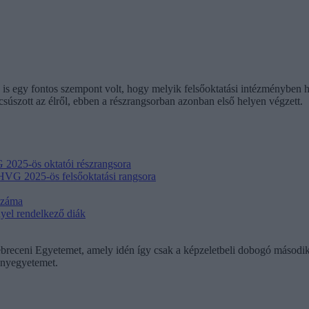
 is egy fontos szempont volt, hogy melyik felsőoktatási intézményben 
szott az élről, ebben a részrangsorban azonban első helyen végzett.
 2025-ös oktatói részrangsora
 HVG 2025-ös felsőoktatási rangsora
száma
yel rendelkező diák
receni Egyetemet, amely idén így csak a képzeletbeli dobogó második fo
ányegyetemet.