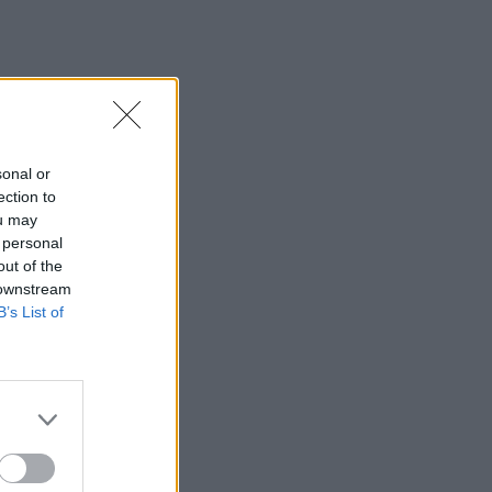
sonal or
ection to
ou may
 personal
out of the
 downstream
B’s List of
.