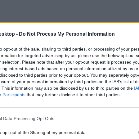
esktop -
Do Not Process My Personal Information
to opt-out of the sale, sharing to third parties, or processing of your per
formation for targeted advertising by us, please use the below opt-out s
r selection. Please note that after your opt-out request is processed y
eing interest-based ads based on personal information utilized by us or
istát a legjobb főiskolákról, egyetemekről a
hvg360
-on.
disclosed to third parties prior to your opt-out. You may separately opt-
losure of your personal information by third parties on the IAB’s list of
### /articleImage ###>
. This information may also be disclosed by us to third parties on the
IA
dod megrendelni
, vagy november 29-tól az újságárusoknál is megveheted
Participants
that may further disclose it to other third parties.
l Data Processing Opt Outs
o opt-out of the Sharing of my personal data.