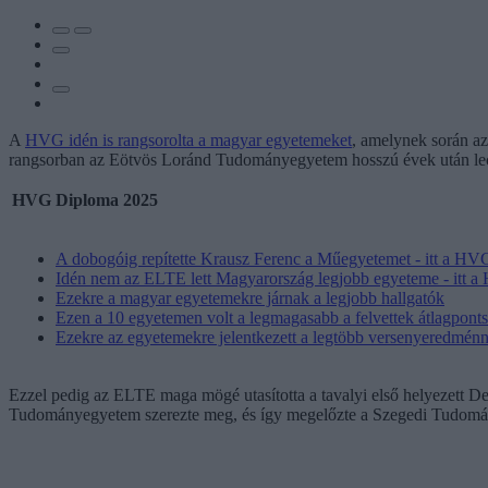
A
HVG idén is rangsorolta a magyar egyetemeket
, amelynek során az
rangsorban az Eötvös Loránd Tudományegyetem hosszú évek után lecsú
HVG Diploma 2025
A dobogóig repítette Krausz Ferenc a Műegyetemet - itt a HVG
Idén nem az ELTE lett Magyarország legjobb egyeteme - itt a
Ezekre a magyar egyetemekre járnak a legjobb hallgatók
Ezen a 10 egyetemen volt a legmagasabb a felvettek átlagpont
Ezekre az egyetemekre jelentkezett a legtöbb versenyeredménn
Ezzel pedig az ELTE maga mögé utasította a tavalyi első helyezett Deb
Tudományegyetem szerezte meg, és így megelőzte a Szegedi Tudom