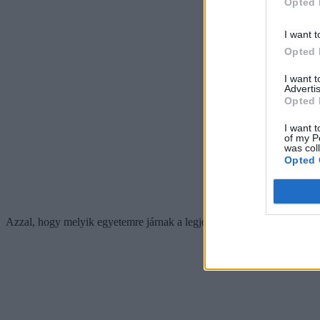
Opted 
I want t
Opted 
I want 
Advertis
Opted 
I want t
of my P
was col
Opted 
Azzal, hogy melyik egyetemre járnak a legjobb hallgatók, részletesen