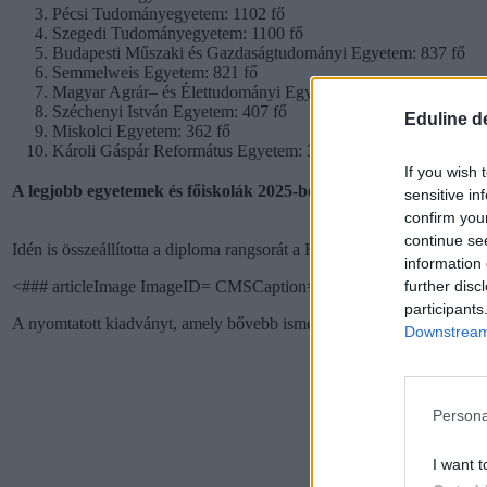
Pécsi Tudományegyetem: 1102 fő
Szegedi Tudományegyetem: 1100 fő
Budapesti Műszaki és Gazdaságtudományi Egyetem: 837 fő
Semmelweis Egyetem: 821 fő
Magyar Agrár– és Élettudományi Egyetem (MATE): 512 fő
Széchenyi István Egyetem: 407 fő
Eduline d
Miskolci Egyetem: 362 fő
Károli Gáspár Református Egyetem: 319 fő
If you wish 
A legjobb egyetemek és főiskolák 2025-ben
sensitive in
confirm you
continue se
Idén is összeállította a diploma rangsorát a HVG. Nézd meg a teljes l
information 
further disc
<### articleImage ImageID= CMSCaption="[[ Képelem () ]]" ###><
participants
A nyomtatott kiadványt, amely bővebb ismertetőt is tartalmaz,
itt tu
Downstream 
Persona
I want t