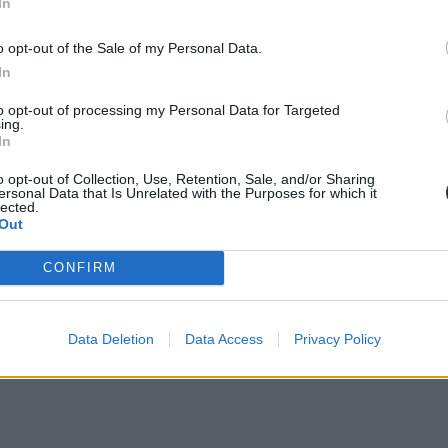
In
o opt-out of the Sale of my Personal Data.
In
to opt-out of processing my Personal Data for Targeted
ing.
In
o opt-out of Collection, Use, Retention, Sale, and/or Sharing
ersonal Data that Is Unrelated with the Purposes for which it
lected.
Out
CONFIRM
 az alábbi cikkünkben foglalkoztunk:
Data Deletion
Data Access
Privacy Policy