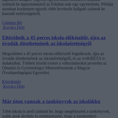
számolt be tapasztalatairól az Eduline-nak egy egyetemista. Példája
azonban korántsem egyedi: több levelezős hallgató számolt be
hasonló nehézségekről.
Campus life
Kovács Dóri
Eltörölnék a 45 perces iskola-előkészítőt, újra az
óvodák dönthetnének az iskolaérettségről
Megszűnhet a 45 perces iskola-előkészítő foglalkozás, újra az
óvodák dönthetnének az iskolaérettségről, és az oviKRÉTA is
átalakulhat. Többek között ezeket a változtatásokat javasolta az
Oktatási és Gyermekügyi Minisztériumnak a Magyar
Óvodapedagógiai Egyesület.
Közoktatás
Kovács Dóri
Már úton vannak a tankönyvek az iskolákba
Több iskola is arról számolt be, hogy megérkeztek a tankönyvek,
zajlik azok átvétele és rendszerezése, hogy a szeptemberi