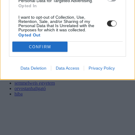
Personal Data for Targeted Advertising.
Opted In
I want to opt-out of Collection, Use,
Retention, Sale, and/or Sharing of my
Personal Data that Is Unrelated with the
Purposes for which it was collected.
Opted Out
CONFIRM
Data Deletion
Data Access
Privacy Policy
államvizsga
semmelweis egyetem
orvostanhallgató
hiba