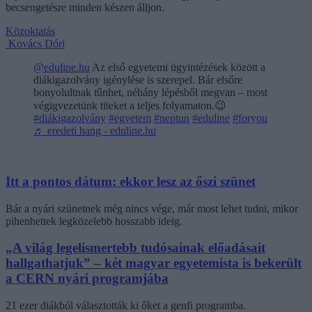
becsengetésre minden készen álljon.
Közoktatás
Kovács Dóri
@eduline.hu
Az első egyetemi ügyintézések között a
diákigazolvány igénylése is szerepel. Bár elsőre
bonyolultnak tűnhet, néhány lépésből megvan – most
végigvezetünk titeket a teljes folyamaton.😉
#diákigazolvány
#egyetem
#neptun
#eduline
#foryou
♬ eredeti hang - eduline.hu
Itt a pontos dátum: ekkor lesz az őszi szünet
Bár a nyári szünetnek még nincs vége, már most lehet tudni, mikor
pihenhettek legközelebb hosszabb ideig.
„A világ legelismertebb tudósainak előadásait
hallgathatjuk” – két magyar egyetemista is bekerült
a CERN nyári programjába
21 ezer diákból választották ki őket a genfi programba.