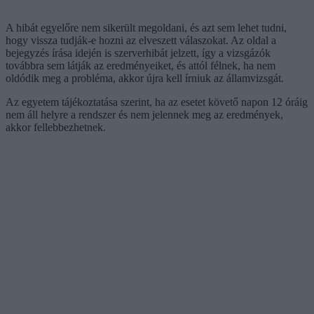
A hibát egyelőre nem sikerült megoldani, és azt sem lehet tudni,
hogy vissza tudják-e hozni az elveszett válaszokat. Az oldal a
bejegyzés írása idején is szerverhibát jelzett, így a vizsgázók
továbbra sem látják az eredményeiket, és attól félnek, ha nem
oldódik meg a probléma, akkor újra kell írniuk az államvizsgát.
Az egyetem tájékoztatása szerint, ha az esetet követő napon 12 óráig
nem áll helyre a rendszer és nem jelennek meg az eredmények,
akkor fellebbezhetnek.