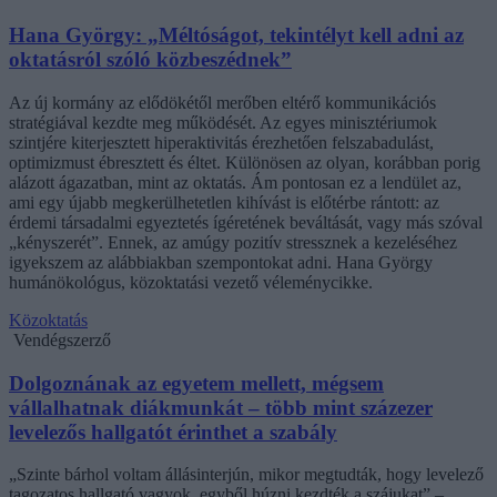
Hana György: „Méltóságot, tekintélyt kell adni az
oktatásról szóló közbeszédnek”
Az új kormány az elődökétől merőben eltérő kommunikációs
stratégiával kezdte meg működését. Az egyes minisztériumok
szintjére kiterjesztett hiperaktivitás érezhetően felszabadulást,
optimizmust ébresztett és éltet. Különösen az olyan, korábban porig
alázott ágazatban, mint az oktatás. Ám pontosan ez a lendület az,
ami egy újabb megkerülhetetlen kihívást is előtérbe rántott: az
érdemi társadalmi egyeztetés ígéretének beváltását, vagy más szóval
„kényszerét”. Ennek, az amúgy pozitív stressznek a kezeléséhez
igyekszem az alábbiakban szempontokat adni. Hana György
humánökológus, közoktatási vezető véleménycikke.
Közoktatás
Vendégszerző
Dolgoznának az egyetem mellett, mégsem
vállalhatnak diákmunkát – több mint százezer
levelezős hallgatót érinthet a szabály
„Szinte bárhol voltam állásinterjún, mikor megtudták, hogy levelező
tagozatos hallgató vagyok, egyből húzni kezdték a szájukat” –