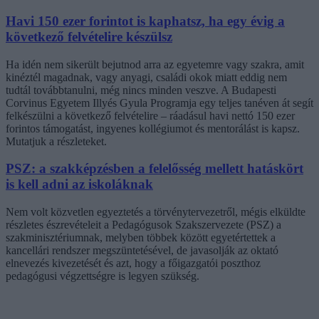
Havi 150 ezer forintot is kaphatsz, ha egy évig a
következő felvételire készülsz
Ha idén nem sikerült bejutnod arra az egyetemre vagy szakra, amit
kinéztél magadnak, vagy anyagi, családi okok miatt eddig nem
tudtál továbbtanulni, még nincs minden veszve. A Budapesti
Corvinus Egyetem Illyés Gyula Programja egy teljes tanéven át segít
felkészülni a következő felvételire – ráadásul havi nettó 150 ezer
forintos támogatást, ingyenes kollégiumot és mentorálást is kapsz.
Mutatjuk a részleteket.
PSZ: a szakképzésben a felelősség mellett hatáskört
is kell adni az iskoláknak
Nem volt közvetlen egyeztetés a törvénytervezetről, mégis elküldte
részletes észrevételeit a Pedagógusok Szakszervezete (PSZ) a
szakminisztériumnak, melyben többek között egyetértettek a
kancellári rendszer megszüntetésével, de javasolják az oktató
elnevezés kivezetését és azt, hogy a főigazgatói poszthoz
pedagógusi végzettségre is legyen szükség.