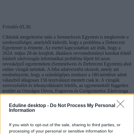
Frissítés 05.30.
Cikkünk megjelenése után a Semmelweis Egyetem is megkereste a
szerkesztőséget, amelyből kiderült, hogy a probléma a Debreceni
Egyetemet is érintette. Az esettel kapcsolatban azt írták, hogy a
2024. május 28-án lezajlott, általános orvostudományi karokat érintő
írásbeli záróvizsgán informatikai probléma lépett fel azon
orvosképző egyetemeken (Semmelweis és Debreceni Egyetem) ahol
online vizsgát tartottak. A hiba adatvesztést okozott, amely azt
eredményezte, hogy a számítógépes rendszer a 180-kérdésre adott
válaszból átlagosan 156 tesztválaszt mentett csak le. A vizsgák
szervezéséért és lebonyolításáért felelős, az egyetemektől független
testület az Országos Orvos, Fogorvos és Gyógyszerész Záróvizsga
Bizottság (OZVB) vizsgálata még tart az ügyben, tájékoztatásuk
szerint nem kizárható a hacker támadás lehetősége sem.
Eduline desktop -
Do Not Process My Personal
Information
If you wish to opt-out of the sale, sharing to third parties, or
processing of your personal or sensitive information for