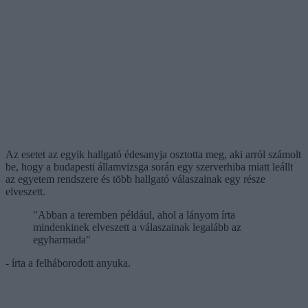
Az esetet az egyik hallgató édesanyja osztotta meg, aki arról számolt
be, hogy a budapesti államvizsga során egy szerverhiba miatt leállt
az egyetem rendszere és több hallgató válaszainak egy része
elveszett.
"Abban a teremben például, ahol a lányom írta
mindenkinek elveszett a válaszainak legalább az
egyharmada"
- írta a felháborodott anyuka.