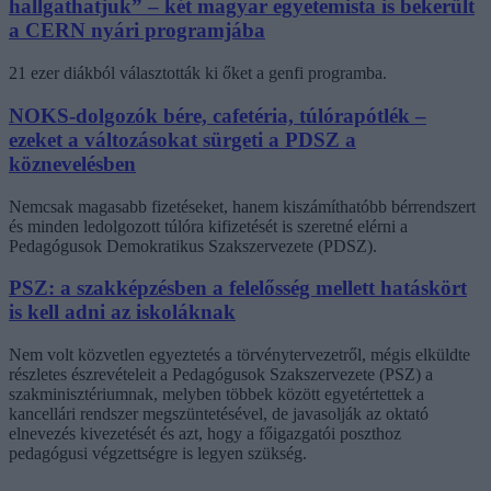
hallgathatjuk” – két magyar egyetemista is bekerült
a CERN nyári programjába
21 ezer diákból választották ki őket a genfi programba.
NOKS-dolgozók bére, cafetéria, túlórapótlék –
ezeket a változásokat sürgeti a PDSZ a
köznevelésben
Nemcsak magasabb fizetéseket, hanem kiszámíthatóbb bérrendszert
és minden ledolgozott túlóra kifizetését is szeretné elérni a
Pedagógusok Demokratikus Szakszervezete (PDSZ).
PSZ: a szakképzésben a felelősség mellett hatáskört
is kell adni az iskoláknak
Nem volt közvetlen egyeztetés a törvénytervezetről, mégis elküldte
részletes észrevételeit a Pedagógusok Szakszervezete (PSZ) a
szakminisztériumnak, melyben többek között egyetértettek a
kancellári rendszer megszüntetésével, de javasolják az oktató
elnevezés kivezetését és azt, hogy a főigazgatói poszthoz
pedagógusi végzettségre is legyen szükség.