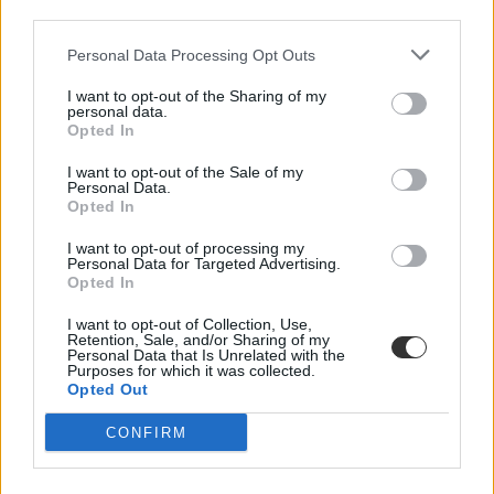
third parties.
Personal Data Processing Opt Outs
I want to opt-out of the Sharing of my
personal data.
Opted In
I want to opt-out of the Sale of my
Personal Data.
Opted In
I want to opt-out of processing my
Personal Data for Targeted Advertising.
HVG Diploma különszám
Opted In
egyetemi rangsor
HVG Diploma 2024
I want to opt-out of Collection, Use,
HVG Diploma rangsor 2024
Retention, Sale, and/or Sharing of my
oktatói kiválóság
Personal Data that Is Unrelated with the
Purposes for which it was collected.
Opted Out
CONFIRM