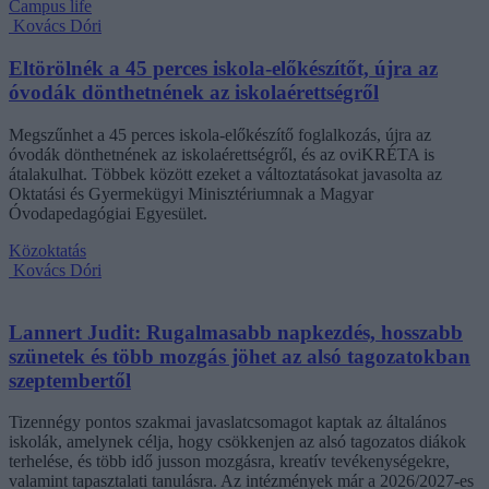
Campus life
Kovács Dóri
Eltörölnék a 45 perces iskola-előkészítőt, újra az
óvodák dönthetnének az iskolaérettségről
Megszűnhet a 45 perces iskola-előkészítő foglalkozás, újra az
óvodák dönthetnének az iskolaérettségről, és az oviKRÉTA is
átalakulhat. Többek között ezeket a változtatásokat javasolta az
Oktatási és Gyermekügyi Minisztériumnak a Magyar
Óvodapedagógiai Egyesület.
Közoktatás
Kovács Dóri
Lannert Judit: Rugalmasabb napkezdés, hosszabb
szünetek és több mozgás jöhet az alsó tagozatokban
szeptembertől
Tizennégy pontos szakmai javaslatcsomagot kaptak az általános
iskolák, amelynek célja, hogy csökkenjen az alsó tagozatos diákok
terhelése, és több idő jusson mozgásra, kreatív tevékenységekre,
valamint tapasztalati tanulásra. Az intézmények már a 2026/2027-es