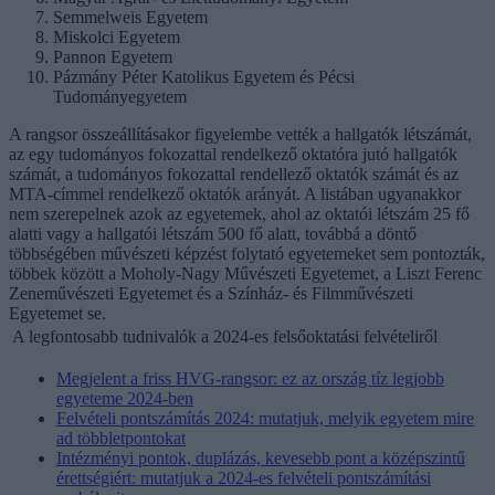
Semmelweis Egyetem
Miskolci Egyetem
Pannon Egyetem
Pázmány Péter Katolikus Egyetem és Pécsi
Tudományegyetem
A rangsor összeállításakor figyelembe vették a hallgatók létszámát,
az egy tudományos fokozattal rendelkező oktatóra jutó hallgatók
számát, a tudományos fokozattal rendellező oktatók számát és az
MTA-címmel rendelkező oktatók arányát. A listában ugyanakkor
nem szerepelnek azok az egyetemek, ahol az oktatói létszám 25 fő
alatti vagy a hallgatói létszám 500 fő alatt, továbbá a döntő
többségében művészeti képzést folytató egyetemeket sem pontozták,
többek között a Moholy-Nagy Művészeti Egyetemet, a Liszt Ferenc
Zeneművészeti Egyetemet és a Színház- és Filmművészeti
Egyetemet se.
A legfontosabb tudnivalók a 2024-es felsőoktatási felvételiről
Megjelent a friss HVG-rangsor: ez az ország tíz legjobb
egyeteme 2024-ben
Felvételi pontszámítás 2024: mutatjuk, melyik egyetem mire
ad többletpontokat
Intézményi pontok, duplázás, kevesebb pont a középszintű
érettségiért: mutatjuk a 2024-es felvételi pontszámítási