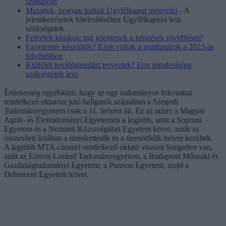
szabályait
Mutatjuk, hogyan tudtok Ügyfélkaput igényelni
- A
jelentkezésetek hitelesítéséhez Ügyfélkapura lesz
szükségetek.
Felvételi kisokos: mit jelentenek a képzések rövidítései?
Egyetemre készültök? Ezek voltak a ponthatárok a 2023-as
felvételiben
Külföldi továbbtanulást terveztek? Erre mindenképp
szükségetek lesz
Érdekesség egyébként, hogy az egy tudományos fokozattal
rendelkező oktatóra jutó hallgatók számában a Szegedi
Tudományegyetem csak a 11. helyen áll. Ez az arány a Magyar
Agrár- és Élettudományi Egyetemen a legjobb, amit a Soproni
Egyetem és a Nemzeti Közszolgálati Egyetem követ, amik az
összesített listában a tizenkettedik és a tizenötödik helyre kerültek.
A legtöbb MTA-címmel rendelkező oktató viszont Szegeden van,
amit az Eötvös Loránd Tudományegyetem, a Budapesti Műszaki és
Gazdaságtudományi Egyetem, a Pannon Egyetem, majd a
Debreceni Egyetem követ.