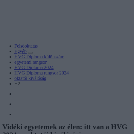
Felsőoktatás
Egyéb
HVG Diploma különszám
egyetemi rangsor
HVG Diploma 2024
HVG Diploma rangsor 2024
oktatói kiválóság
+2
Vidéki egyetemek az élen: itt van a HVG