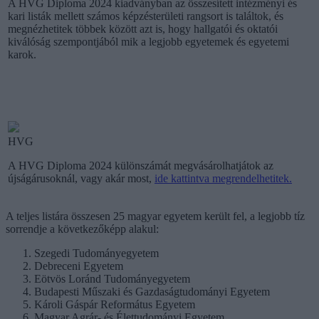
A HVG Diploma 2024 kiadványban az összesített intézményi és
kari listák mellett számos képzésterületi rangsort is találtok, és
megnézhetitek többek között azt is, hogy hallgatói és oktatói
kiválóság szempontjából mik a legjobb egyetemek és egyetemi
karok.
HVG
A HVG Diploma 2024 különszámát megvásárolhatjátok az
újságárusoknál, vagy akár most,
ide kattintva megrendelhetitek.
A teljes listára összesen 25 magyar egyetem került fel, a legjobb tíz
sorrendje a következőképp alakul:
Szegedi Tudományegyetem
Debreceni Egyetem
Eötvös Loránd Tudományegyetem
Budapesti Műszaki és Gazdaságtudományi Egyetem
Károli Gáspár Református Egyetem
Magyar Agrár- és Élettudományi Egyetem