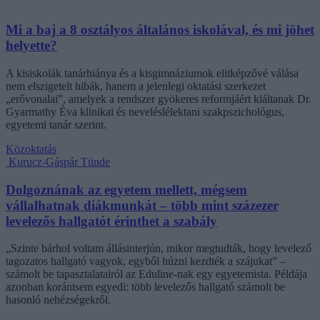
Mi a baj a 8 osztályos általános iskolával, és mi jöhet
helyette?
A kisiskolák tanárhiánya és a kisgimnáziumok elitképzővé válása
nem elszigetelt hibák, hanem a jelenlegi oktatási szerkezet
„erővonalai”, amelyek a rendszer gyökeres reformjáért kiáltanak Dr.
Gyarmathy Éva klinikai és neveléslélektani szakpszichológus,
egyetemi tanár szerint.
Közoktatás
Kurucz-Gáspár Tünde
Dolgoznának az egyetem mellett, mégsem
vállalhatnak diákmunkát – több mint százezer
levelezős hallgatót érinthet a szabály
„Szinte bárhol voltam állásinterjún, mikor megtudták, hogy levelező
tagozatos hallgató vagyok, egyből húzni kezdték a szájukat” –
számolt be tapasztalatairól az Eduline-nak egy egyetemista. Példája
azonban korántsem egyedi: több levelezős hallgató számolt be
hasonló nehézségekről.