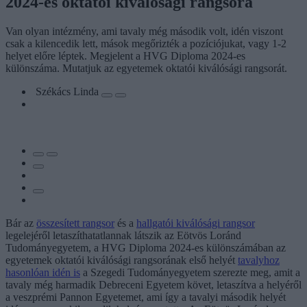
2024-es oktatói kiválósági rangsora
Van olyan intézmény, ami tavaly még második volt, idén viszont
csak a kilencedik lett, mások megőrizték a pozíciójukat, vagy 1-2
helyet előre léptek. Megjelent a HVG Diploma 2024-es
különszáma. Mutatjuk az egyetemek oktatói kiválósági rangsorát.
Székács Linda
Bár az
összesített rangsor
és a
hallgatói kiválósági rangsor
legelejéről letaszíthatatlannak látszik az Eötvös Loránd
Tudományegyetem, a HVG Diploma 2024-es különszámában az
egyetemek oktatói kiválósági rangsorának első helyét
tavalyhoz
hasonlóan idén is
a Szegedi Tudományegyetem szerezte meg, amit a
tavaly még harmadik Debreceni Egyetem követ, letaszítva a helyéről
a veszprémi Pannon Egyetemet, ami így a tavalyi második helyét