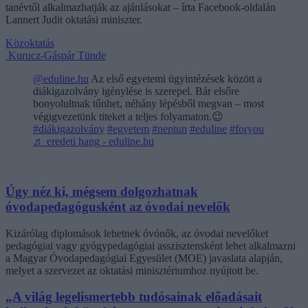
tanévtől alkalmazhatják az ajánlásokat – írta Facebook-oldalán
Lannert Judit oktatási miniszter.
Közoktatás
Kurucz-Gáspár Tünde
@eduline.hu
Az első egyetemi ügyintézések között a
diákigazolvány igénylése is szerepel. Bár elsőre
bonyolultnak tűnhet, néhány lépésből megvan – most
végigvezetünk titeket a teljes folyamaton.😉
#diákigazolvány
#egyetem
#neptun
#eduline
#foryou
♬ eredeti hang - eduline.hu
Úgy néz ki, mégsem dolgozhatnak
óvodapedagógusként az óvodai nevelők
Kizárólag diplomások lehetnek óvónők, az óvodai nevelőket
pedagógiai vagy gyógypedagógiai asszisztensként lehet alkalmazni
a Magyar Óvodapedagógiai Egyesület (MOE) javaslata alapján,
melyet a szervezet az oktatási minisztériumhoz nyújtott be.
„A világ legelismertebb tudósainak előadásait