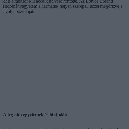
idén a rangsor kilencedik helyére rontotta. Az Eötvös Loránd
Tudományegyetem a harmadik helyen szerepel, ezzel megőrizve a
tavalyi pozícióját.
A legjobb egyetemek és főiskolák