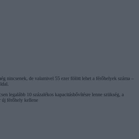
ég nincsenek, de valamivel 55 ezer fölött lehet a férőhelyek száma –
ldal.
n legalább 10 százalékos kapacitásbővítésre lenne szükség, a
új férőhely kellene