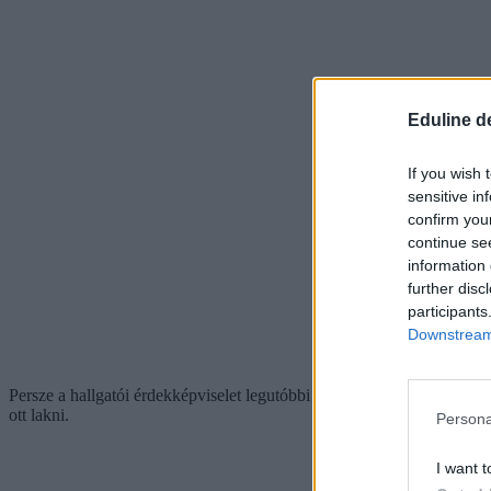
Eduline d
If you wish 
sensitive in
confirm you
continue se
information 
further disc
participants
Downstream 
Persze a hallgatói érdekképviselet legutóbbi felmérése szerint a ko
ott lakni.
Persona
I want t