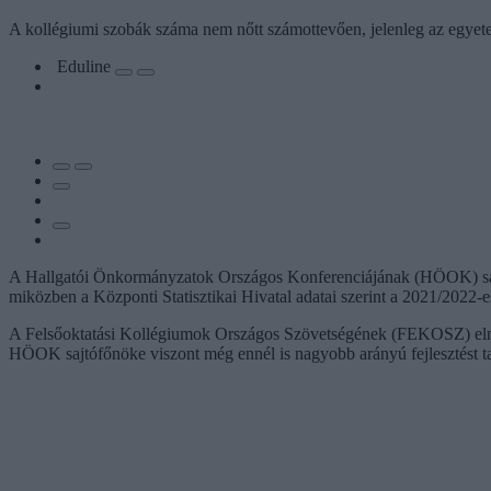
A kollégiumi szobák száma nem nőtt számottevően, jelenleg az egyet
Eduline
A Hallgatói Önkormányzatok Országos Konferenciájának (HÖOK) sa
miközben a Központi Statisztikai Hivatal adatai szerint a 2021/2022-es
A Felsőoktatási Kollégiumok Országos Szövetségének (FEKOSZ) elnök
HÖOK sajtófőnöke viszont még ennél is nagyobb arányú fejlesztést ta