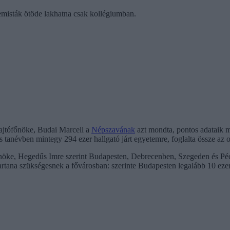
emisták ötöde lakhatna csak kollégiumban.
jtófőnöke, Budai Marcell a
Népszavának
azt mondta, pontos adataik m
 tanévben mintegy 294 ezer hallgató járt egyetemre, foglalta össze az o
e, Hegedűs Imre szerint Budapesten, Debrecenben, Szegeden és Pécse
rtana szükségesnek a fővárosban: szerinte Budapesten legalább 10 ezer 