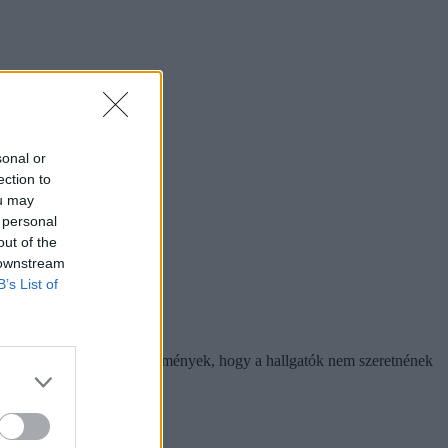
sonal or
ection to
ou may
 personal
out of the
 downstream
B’s List of
éssel, mert olyanok a körülmények, hogy a hallgatók nem szeretnének