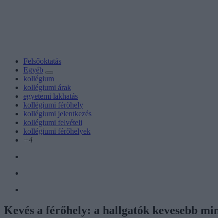
Felsőoktatás
Egyéb
kollégium
kollégiumi árak
egyetemi lakhatás
kollégiumi férőhely
kollégiumi jelentkezés
kollégiumi felvételi
kollégiumi férőhelyek
+4
Kevés a férőhely: a hallgatók kevesebb mi