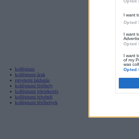
Opted 
I want t
Opted 
I want 
Advertis
Opted 
I want t
of my P
was col
kollégium
Opted 
kollégiumi árak
egyetemi lakhatás
kollégiumi férőhely
kollégiumi jelentkezés
kollégiumi felvételi
kollégiumi férőhelyek