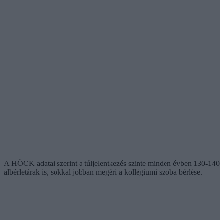
A HÖOK adatai szerint a túljelentkezés szinte minden évben 130-140 s
albérletárak is, sokkal jobban megéri a kollégiumi szoba bérlése.