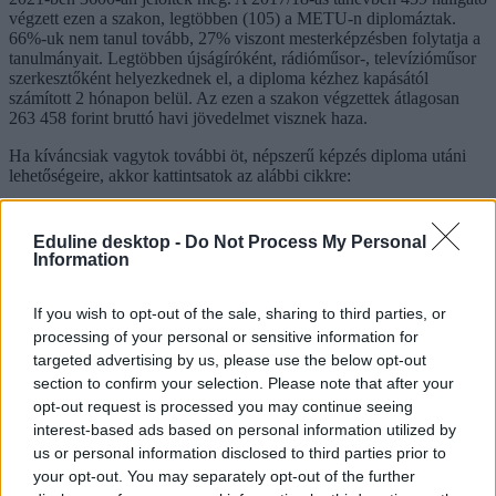
végzett ezen a szakon, legtöbben (105) a METU-n diplomáztak.
66%-uk nem tanul tovább, 27% viszont mesterképzésben folytatja a
tanulmányait. Legtöbben újságíróként, rádióműsor-, televízióműsor
szerkesztőként helyezkednek el, a diploma kézhez kapásától
számított 2 hónapon belül. Az ezen a szakon végzettek átlagosan
263 458 forint bruttó havi jövedelmet visznek haza.
Ha kíváncsiak vagytok további öt, népszerű képzés diploma utáni
lehetőségeire, akkor kattintsatok az alábbi cikkre:
Eduline desktop -
Do Not Process My Personal
Information
If you wish to opt-out of the sale, sharing to third parties, or
processing of your personal or sensitive information for
targeted advertising by us, please use the below opt-out
section to confirm your selection. Please note that after your
Tetszett a cikk? Kövess minket a Facebookon is, és nem fogsz
opt-out request is processed you may continue seeing
lemaradni a fontos hírekről!
interest-based ads based on personal information utilized by
us or personal information disclosed to third parties prior to
your opt-out. You may separately opt-out of the further