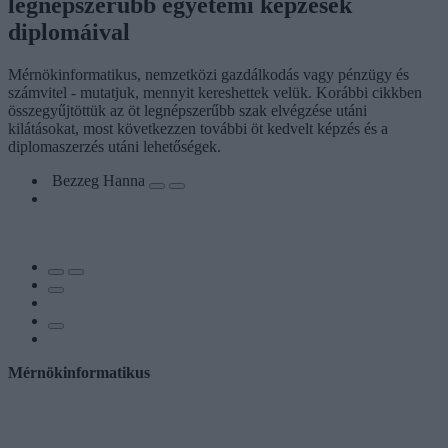
legnépszerűbb egyetemi képzések
diplomáival
Mérnökinformatikus, nemzetközi gazdálkodás vagy pénzügy és
számvitel - mutatjuk, mennyit kereshettek velük. Korábbi cikkben
összegyűjtöttük az öt legnépszerűbb szak elvégzése utáni
kilátásokat, most következzen további öt kedvelt képzés és a
diplomaszerzés utáni lehetőségek.
Bezzeg Hanna
Mérnökinformatikus