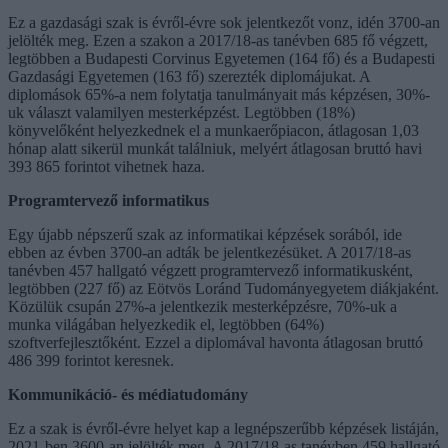
Ez a gazdasági szak is évről-évre sok jelentkezőt vonz, idén 3700-an
jelölték meg. Ezen a szakon a 2017/18-as tanévben 685 fő végzett,
legtöbben a Budapesti Corvinus Egyetemen (164 fő) és a Budapesti
Gazdasági Egyetemen (163 fő) szerezték diplomájukat. A
diplomások 65%-a nem folytatja tanulmányait más képzésen, 30%-
uk választ valamilyen mesterképzést. Legtöbben (18%)
könyvelőként helyezkednek el a munkaerőpiacon, átlagosan 1,03
hónap alatt sikerül munkát találniuk, melyért átlagosan bruttó havi
393 865 forintot vihetnek haza.
Programtervező informatikus
Egy újabb népszerű szak az informatikai képzések sorából, ide
ebben az évben 3700-an adták be jelentkezésüket. A 2017/18-as
tanévben 457 hallgató végzett programtervező informatikusként,
legtöbben (227 fő) az Eötvös Loránd Tudományegyetem diákjaként.
Közülük csupán 27%-a jelentkezik mesterképzésre, 70%-uk a
munka világában helyezkedik el, legtöbben (64%)
szoftverfejlesztőként. Ezzel a diplomával havonta átlagosan bruttó
486 399 forintot keresnek.
Kommunikáció- és médiatudomány
Ez a szak is évről-évre helyet kap a legnépszerűbb képzések listáján,
2021-ben 3600-an jelölték meg. A 2017/18-as tanévben 459 hallgató