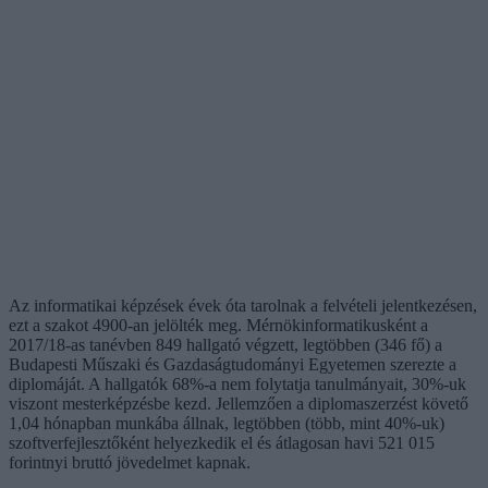
Az informatikai képzések évek óta tarolnak a felvételi jelentkezésen,
ezt a szakot 4900-an jelölték meg. Mérnökinformatikusként a
2017/18-as tanévben 849 hallgató végzett, legtöbben (346 fő) a
Budapesti Műszaki és Gazdaságtudományi Egyetemen szerezte a
diplomáját. A hallgatók 68%-a nem folytatja tanulmányait, 30%-uk
viszont mesterképzésbe kezd. Jellemzően a diplomaszerzést követő
1,04 hónapban munkába állnak, legtöbben (több, mint 40%-uk)
szoftverfejlesztőként helyezkedik el és átlagosan havi 521 015
forintnyi bruttó jövedelmet kapnak.