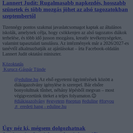
Lannert Judit: Rugalmasabb napkezdés, hosszabb
szünetek és több mozgás jöhet az alsó tagozatokban
szeptembertől
Tizennégy pontos szakmai javaslatcsomagot kaptak az általános
iskolák, amelynek célja, hogy csökkenjen az alsó tagozatos diákok
terhelése, és több idő jusson mozgásra, kreatív tevékenységekre,
valamint tapasztalati tanulásra. Az intézmények már a 2026/2027-es
tanévtől alkalmazhatják az ajánlásokat – írta Facebook-oldalán
Lannert Judit oktatási miniszter.
Közoktatás
Kurucz-Gáspár Tünde
@eduline.hu
Az első egyetemi ügyintézések között a
diákigazolvány igénylése is szerepel. Bár elsőre
bonyolultnak tűnhet, néhány lépésből megvan – most
végigvezetünk titeket a teljes folyamaton.😉
#diákigazolvány
#egyetem
#neptun
#eduline
#foryou
♬ eredeti hang - eduline.hu
Úgy néz ki, mégsem dolgozhatnak