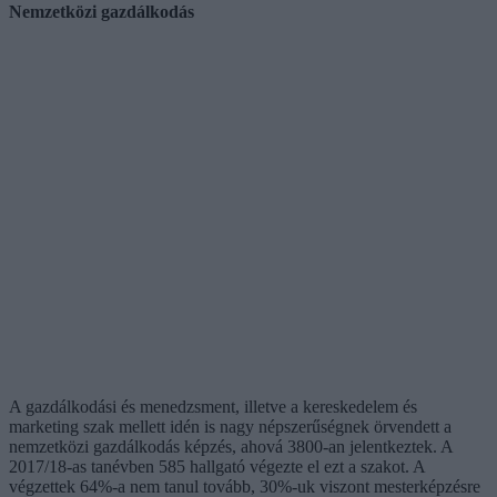
Nemzetközi gazdálkodás
A gazdálkodási és menedzsment, illetve a kereskedelem és
marketing szak mellett idén is nagy népszerűségnek örvendett a
nemzetközi gazdálkodás képzés, ahová 3800-an jelentkeztek. A
2017/18-as tanévben 585 hallgató végezte el ezt a szakot. A
végzettek 64%-a nem tanul tovább, 30%-uk viszont mesterképzésre