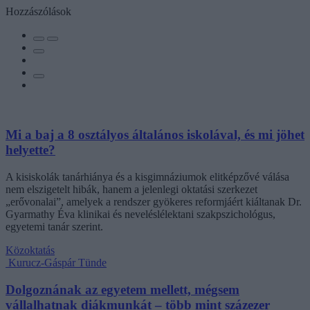
Hozzászólások
Mi a baj a 8 osztályos általános iskolával, és mi jöhet
helyette?
A kisiskolák tanárhiánya és a kisgimnáziumok elitképzővé válása
nem elszigetelt hibák, hanem a jelenlegi oktatási szerkezet
„erővonalai”, amelyek a rendszer gyökeres reformjáért kiáltanak Dr.
Gyarmathy Éva klinikai és neveléslélektani szakpszichológus,
egyetemi tanár szerint.
Közoktatás
Kurucz-Gáspár Tünde
Dolgoznának az egyetem mellett, mégsem
vállalhatnak diákmunkát – több mint százezer