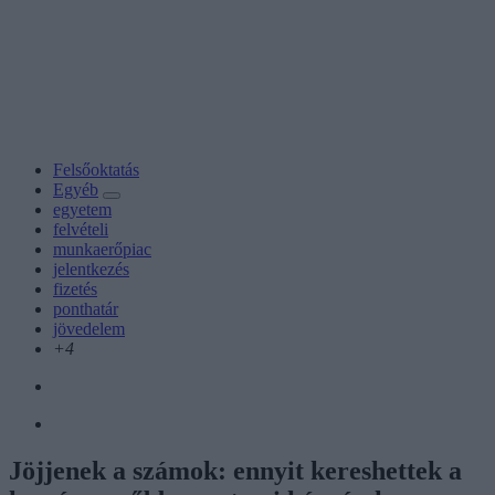
Felsőoktatás
Egyéb
egyetem
felvételi
munkaerőpiac
jelentkezés
fizetés
ponthatár
jövedelem
+4
Jöjjenek a számok: ennyit kereshettek a