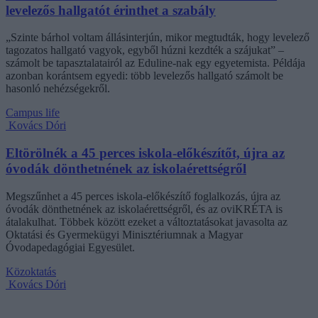
levelezős hallgatót érinthet a szabály
„Szinte bárhol voltam állásinterjún, mikor megtudták, hogy levelező
tagozatos hallgató vagyok, egyből húzni kezdték a szájukat” –
számolt be tapasztalatairól az Eduline-nak egy egyetemista. Példája
azonban korántsem egyedi: több levelezős hallgató számolt be
hasonló nehézségekről.
Campus life
Kovács Dóri
Eltörölnék a 45 perces iskola-előkészítőt, újra az
óvodák dönthetnének az iskolaérettségről
Megszűnhet a 45 perces iskola-előkészítő foglalkozás, újra az
óvodák dönthetnének az iskolaérettségről, és az oviKRÉTA is
átalakulhat. Többek között ezeket a változtatásokat javasolta az
Oktatási és Gyermekügyi Minisztériumnak a Magyar
Óvodapedagógiai Egyesület.
Közoktatás
Kovács Dóri