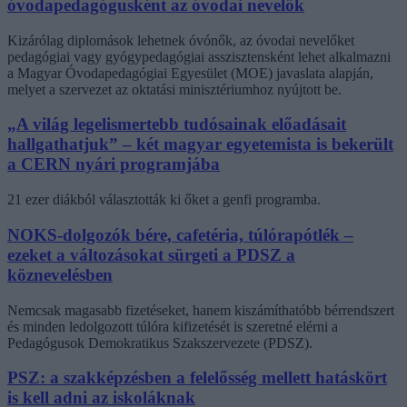
óvodapedagógusként az óvodai nevelők
Kizárólag diplomások lehetnek óvónők, az óvodai nevelőket
pedagógiai vagy gyógypedagógiai asszisztensként lehet alkalmazni
a Magyar Óvodapedagógiai Egyesület (MOE) javaslata alapján,
melyet a szervezet az oktatási minisztériumhoz nyújtott be.
„A világ legelismertebb tudósainak előadásait
hallgathatjuk” – két magyar egyetemista is bekerült
a CERN nyári programjába
21 ezer diákból választották ki őket a genfi programba.
NOKS-dolgozók bére, cafetéria, túlórapótlék –
ezeket a változásokat sürgeti a PDSZ a
köznevelésben
Nemcsak magasabb fizetéseket, hanem kiszámíthatóbb bérrendszert
és minden ledolgozott túlóra kifizetését is szeretné elérni a
Pedagógusok Demokratikus Szakszervezete (PDSZ).
PSZ: a szakképzésben a felelősség mellett hatáskört
is kell adni az iskoláknak