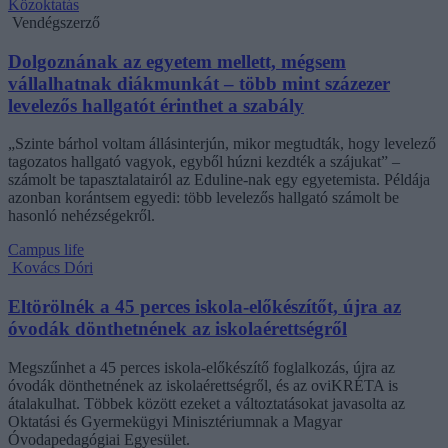
Közoktatás
Vendégszerző
Dolgoznának az egyetem mellett, mégsem
vállalhatnak diákmunkát – több mint százezer
levelezős hallgatót érinthet a szabály
„Szinte bárhol voltam állásinterjún, mikor megtudták, hogy levelező
tagozatos hallgató vagyok, egyből húzni kezdték a szájukat” –
számolt be tapasztalatairól az Eduline-nak egy egyetemista. Példája
azonban korántsem egyedi: több levelezős hallgató számolt be
hasonló nehézségekről.
Campus life
Kovács Dóri
Eltörölnék a 45 perces iskola-előkészítőt, újra az
óvodák dönthetnének az iskolaérettségről
Megszűnhet a 45 perces iskola-előkészítő foglalkozás, újra az
óvodák dönthetnének az iskolaérettségről, és az oviKRÉTA is
átalakulhat. Többek között ezeket a változtatásokat javasolta az
Oktatási és Gyermekügyi Minisztériumnak a Magyar
Óvodapedagógiai Egyesület.