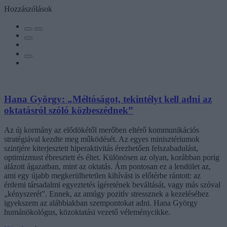
Hozzászólások
Hana György: „Méltóságot, tekintélyt kell adni az
oktatásról szóló közbeszédnek”
Az új kormány az elődökétől merőben eltérő kommunikációs
stratégiával kezdte meg működését. Az egyes minisztériumok
szintjére kiterjesztett hiperaktivitás érezhetően felszabadulást,
optimizmust ébresztett és éltet. Különösen az olyan, korábban porig
alázott ágazatban, mint az oktatás. Ám pontosan ez a lendület az,
ami egy újabb megkerülhetetlen kihívást is előtérbe rántott: az
érdemi társadalmi egyeztetés ígéretének beváltását, vagy más szóval
„kényszerét”. Ennek, az amúgy pozitív stressznek a kezeléséhez
igyekszem az alábbiakban szempontokat adni. Hana György
humánökológus, közoktatási vezető véleménycikke.