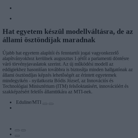
Hat egyetem készül modellváltásra, de az
állami ösztöndíjak maradnak
Újabb hat egyetem alapítói és fenntartói jogai vagyonkezelő
alapítványokhoz kerülnek augusztus 1-jétől a parlamenti döntésre
váró törvényjavaslatok szerint. Az új működési modell az
eddigiekhez hasonlóan továbbra is biztosítja minden hallgatónak az
állami ösztöndíjas képzés lehetőségét az érintett egyetemek
mindegyikén - nyilatkozta Bódis József, az Innovációs és
Technológiai Minisztérium (ITM) felsőoktatásért, innovációért és
szakképzésért felelős államtitkára az MTI-nek.
Eduline/MTI