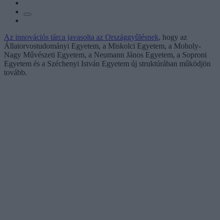
Az innovációs tárca javasolta az Országgyűlésnek
, hogy az
Állatorvostudományi Egyetem, a Miskolci Egyetem, a Moholy-
Nagy Művészeti Egyetem, a Neumann János Egyetem, a Soproni
Egyetem és a Széchenyi István Egyetem új struktúrában működjön
tovább.