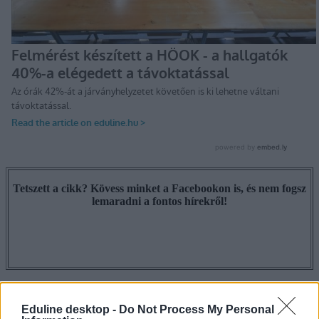
Tetszett a cikk? Kövess minket a Facebookon is, és nem fogsz
lemaradni a fontos hírekről!
Eduline desktop -
Do Not Process My Personal