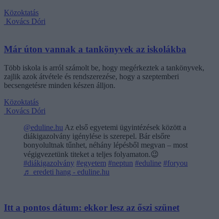
Közoktatás
Kovács Dóri
Már úton vannak a tankönyvek az iskolákba
Több iskola is arról számolt be, hogy megérkeztek a tankönyvek,
zajlik azok átvétele és rendszerezése, hogy a szeptemberi
becsengetésre minden készen álljon.
Közoktatás
Kovács Dóri
@eduline.hu
Az első egyetemi ügyintézések között a
diákigazolvány igénylése is szerepel. Bár elsőre
bonyolultnak tűnhet, néhány lépésből megvan – most
végigvezetünk titeket a teljes folyamaton.😉
#diákigazolvány
#egyetem
#neptun
#eduline
#foryou
♬ eredeti hang - eduline.hu
Itt a pontos dátum: ekkor lesz az őszi szünet