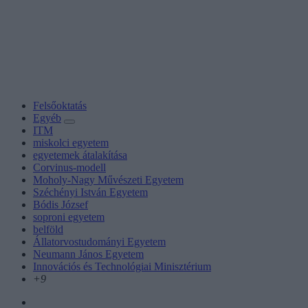
Felsőoktatás
Egyéb
ITM
miskolci egyetem
egyetemek átalakítása
Corvinus-modell
Moholy-Nagy Művészeti Egyetem
Széchényi István Egyetem
Bódis József
soproni egyetem
belföld
Állatorvostudományi Egyetem
Neumann János Egyetem
Innovációs és Technológiai Minisztérium
+9