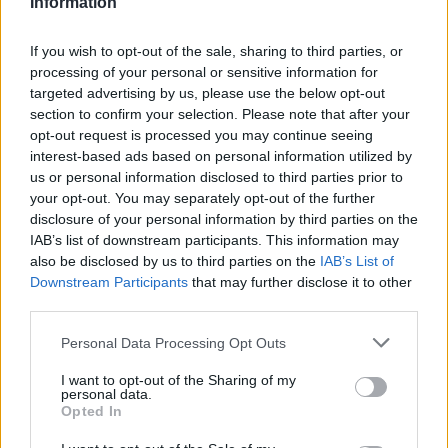
Information
If you wish to opt-out of the sale, sharing to third parties, or
processing of your personal or sensitive information for
targeted advertising by us, please use the below opt-out
section to confirm your selection. Please note that after your
opt-out request is processed you may continue seeing
interest-based ads based on personal information utilized by
us or personal information disclosed to third parties prior to
your opt-out. You may separately opt-out of the further
disclosure of your personal information by third parties on the
IAB’s list of downstream participants. This information may
also be disclosed by us to third parties on the
IAB’s List of
ITM
Downstream Participants
that may further disclose it to other
miskolci egyetem
third parties.
egyetemek átalakítása
Corvinus-modell
Personal Data Processing Opt Outs
Moholy-Nagy Művészeti Egyetem
Széchényi István Egyetem
I want to opt-out of the Sharing of my
Bódis József
personal data.
soproni egyetem
Opted In
belföld
Állatorvostudományi Egyetem