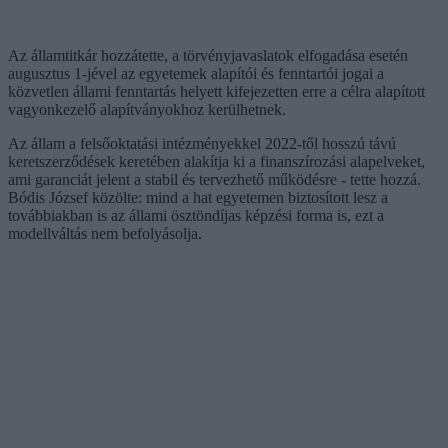
Az államtitkár hozzátette, a törvényjavaslatok elfogadása esetén
augusztus 1-jével az egyetemek alapítói és fenntartói jogai a
közvetlen állami fenntartás helyett kifejezetten erre a célra alapított
vagyonkezelő alapítványokhoz kerülhetnek.
Az állam a felsőoktatási intézményekkel 2022-től hosszú távú
keretszerződések keretében alakítja ki a finanszírozási alapelveket,
ami garanciát jelent a stabil és tervezhető működésre - tette hozzá.
Bódis József közölte: mind a hat egyetemen biztosított lesz a
továbbiakban is az állami ösztöndíjas képzési forma is, ezt a
modellváltás nem befolyásolja.