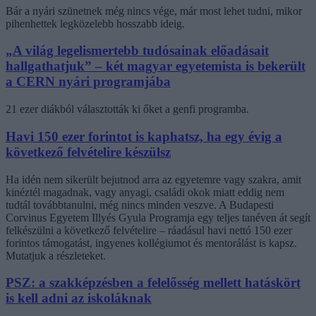
Bár a nyári szünetnek még nincs vége, már most lehet tudni, mikor
pihenhettek legközelebb hosszabb ideig.
„A világ legelismertebb tudósainak előadásait
hallgathatjuk” – két magyar egyetemista is bekerült
a CERN nyári programjába
21 ezer diákból választották ki őket a genfi programba.
Havi 150 ezer forintot is kaphatsz, ha egy évig a
következő felvételire készülsz
Ha idén nem sikerült bejutnod arra az egyetemre vagy szakra, amit
kinéztél magadnak, vagy anyagi, családi okok miatt eddig nem
tudtál továbbtanulni, még nincs minden veszve. A Budapesti
Corvinus Egyetem Illyés Gyula Programja egy teljes tanéven át segít
felkészülni a következő felvételire – ráadásul havi nettó 150 ezer
forintos támogatást, ingyenes kollégiumot és mentorálást is kapsz.
Mutatjuk a részleteket.
PSZ: a szakképzésben a felelősség mellett hatáskört
is kell adni az iskoláknak