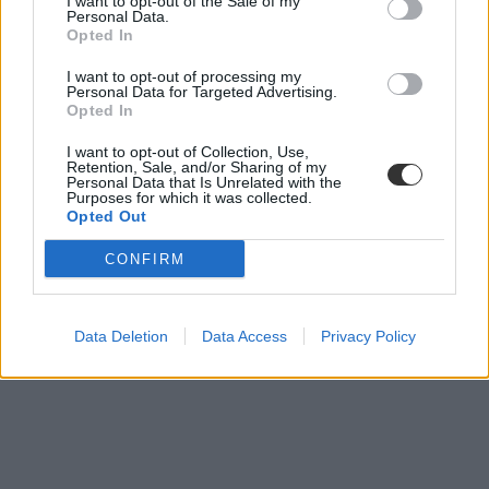
I want to opt-out of the Sale of my
Neumann János Egyetem
Personal Data.
Innovációs és Technológiai Minisztérium
Opted In
I want to opt-out of processing my
Personal Data for Targeted Advertising.
Opted In
I want to opt-out of Collection, Use,
Retention, Sale, and/or Sharing of my
Personal Data that Is Unrelated with the
Purposes for which it was collected.
Opted Out
CONFIRM
Data Deletion
Data Access
Privacy Policy