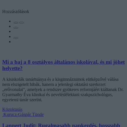
Hozzászólások
Mi a baj a 8 osztályos általános iskolával, és mi jöhet
helyette?
A kisiskolák tanárhiánya és a kisgimnáziumok elitképzővé válása
nem elszigetelt hibák, hanem a jelenlegi oktatási szerkezet
„erővonalai”, amelyek a rendszer gyökeres reformjáért kiáltanak Dr.
Gyarmathy Éva klinikai és neveléslélektani szakpszichológus,
egyetemi tanár szerint.
Közoktatás
Kurucz-Gáspár Tünde
Lannert Judit: Rugalmasabb napkezdés, hosszabb