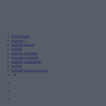
Felsőoktatás
erasmus
külföldi tanulás
külföld
külföldi ösztöndíj
Erasmus ösztöndíj
külföldi ösztöndíjak
belföld
külföldi tanulás Erasmus
+4