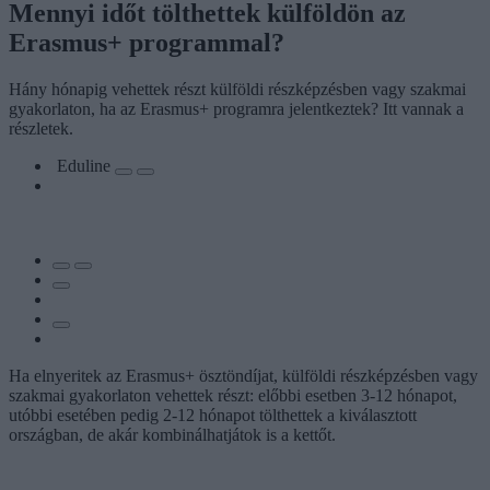
Mennyi időt tölthettek külföldön az
Erasmus+ programmal?
Hány hónapig vehettek részt külföldi részképzésben vagy szakmai
gyakorlaton, ha az Erasmus+ programra jelentkeztek? Itt vannak a
részletek.
Eduline
Ha elnyeritek az Erasmus+ ösztöndíjat, külföldi részképzésben vagy
szakmai gyakorlaton vehettek részt: előbbi esetben 3-12 hónapot,
utóbbi esetében pedig 2-12 hónapot tölthettek a kiválasztott
országban, de akár kombinálhatjátok is a kettőt.