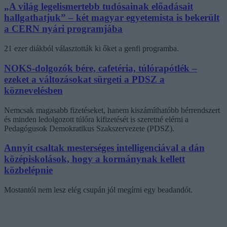
„A világ legelismertebb tudósainak előadásait
hallgathatjuk” – két magyar egyetemista is bekerült
a CERN nyári programjába
21 ezer diákból választották ki őket a genfi programba.
NOKS-dolgozók bére, cafetéria, túlórapótlék –
ezeket a változásokat sürgeti a PDSZ a
köznevelésben
Nemcsak magasabb fizetéseket, hanem kiszámíthatóbb bérrendszert
és minden ledolgozott túlóra kifizetését is szeretné elérni a
Pedagógusok Demokratikus Szakszervezete (PDSZ).
Annyit csaltak mesterséges intelligenciával a dán
középiskolások, hogy a kormánynak kellett
közbelépnie
Mostantól nem lesz elég csupán jól megírni egy beadandót.