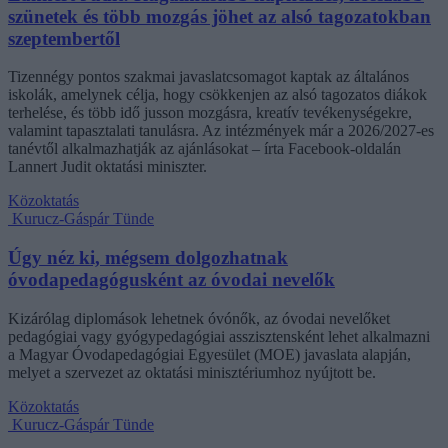
szünetek és több mozgás jöhet az alsó tagozatokban
szeptembertől
Tizennégy pontos szakmai javaslatcsomagot kaptak az általános
iskolák, amelynek célja, hogy csökkenjen az alsó tagozatos diákok
terhelése, és több idő jusson mozgásra, kreatív tevékenységekre,
valamint tapasztalati tanulásra. Az intézmények már a 2026/2027-es
tanévtől alkalmazhatják az ajánlásokat – írta Facebook-oldalán
Lannert Judit oktatási miniszter.
Közoktatás
Kurucz-Gáspár Tünde
Úgy néz ki, mégsem dolgozhatnak
óvodapedagógusként az óvodai nevelők
Kizárólag diplomások lehetnek óvónők, az óvodai nevelőket
pedagógiai vagy gyógypedagógiai asszisztensként lehet alkalmazni
a Magyar Óvodapedagógiai Egyesület (MOE) javaslata alapján,
melyet a szervezet az oktatási minisztériumhoz nyújtott be.
Közoktatás
Kurucz-Gáspár Tünde