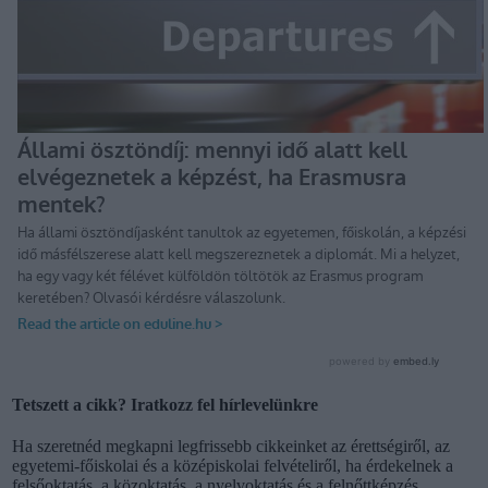
Tetszett a cikk? Iratkozz fel hírlevelünkre
Ha szeretnéd megkapni legfrissebb cikkeinket az érettségiről, az
egyetemi-főiskolai és a középiskolai felvételiről, ha érdekelnek a
felsőoktatás, a közoktatás, a nyelvoktatás és a felnőttképzés