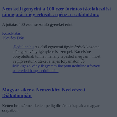
Nem kell igényelni a 100 ezer forintos iskolakezdési
támogatást: így érkezik a pénz a családokhoz
A juttatás 400 ezer rászoruló gyereket érint.
Közoktatás
Kovács Dóri
@eduline.hu
Az első egyetemi ügyintézések között a
diákigazolvány igénylése is szerepel. Bár elsőre
bonyolultnak tűnhet, néhány lépésből megvan – most
végigvezetünk titeket a teljes folyamaton.😉
#diákigazolvány
#egyetem
#neptun
#eduline
#foryou
♬ eredeti hang - eduline.hu
Magyar siker a Nemzetközi Nyelvészeti
Diákolimpián
Ketten bronzérmet, ketten pedig dicséretet kaptak a magyar
csapatból.