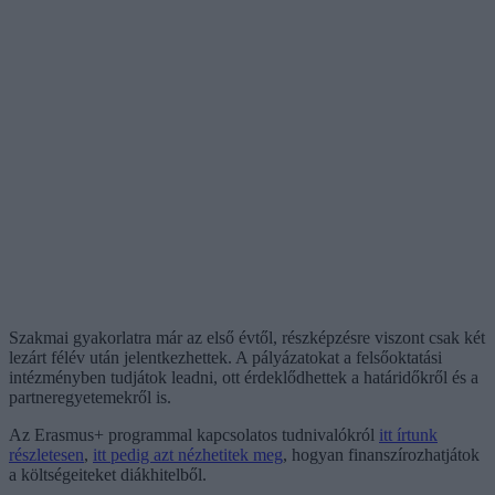
Szakmai gyakorlatra már az első évtől, részképzésre viszont csak két
lezárt félév után jelentkezhettek. A pályázatokat a felsőoktatási
intézményben tudjátok leadni, ott érdeklődhettek a határidőkről és a
partneregyetemekről is.
Az Erasmus+ programmal kapcsolatos tudnivalókról
itt írtunk
részletesen
,
itt pedig azt nézhetitek meg
, hogyan finanszírozhatjátok
a költségeiteket diákhitelből.