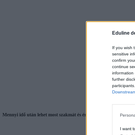
Eduline d
If you wish 
sensitive in
confirm you
continue se
information 
further disc
participants
Downstream 
Mennyi idő után lehet most szakmát és érettségit szerezni?
Persona
I want t