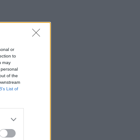
sonal or
ection to
ou may
 personal
out of the
 downstream
B’s List of