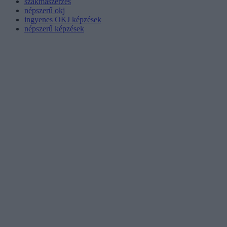
szakmaszerzés
népszerű okj
ingyenes OKJ képzések
népszerű képzések