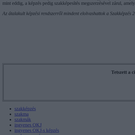
mint eddig, a képzés pedig szakképesítés megszerzésével zárul, amelyen 
Az átalakult képzési rendszerről mindent elolvashattok a Szakképzés 2
Tetszett a 
szakképzés
szakma
szakmák
ingyenes OKJ
ingyenes OKJ-s képzés