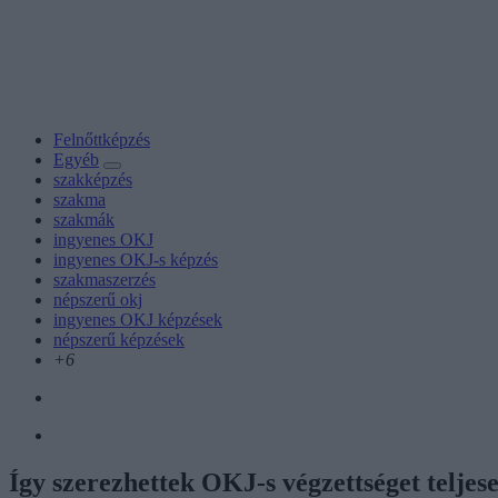
Felnőttképzés
Egyéb
szakképzés
szakma
szakmák
ingyenes OKJ
ingyenes OKJ-s képzés
szakmaszerzés
népszerű okj
ingyenes OKJ képzések
népszerű képzések
+6
Így szerezhettek OKJ-s végzettséget teljes