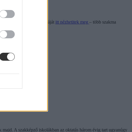
tok? Az alapszakmák listáját
itt nézhetitek meg
– több szakma
nak majd. A szakképző iskolákban az oktatás három évig tart ugyanúgy