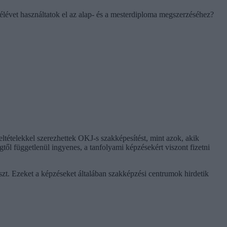
félévet használtatok el az alap- és a mesterdiploma megszerzéséhez?
ételekkel szerezhettek OKJ-s szakképesítést, mint azok, akik
től függetlenül ingyenes, a tanfolyami képzésekért viszont fizetni
szt. Ezeket a képzéseket általában szakképzési centrumok hirdetik