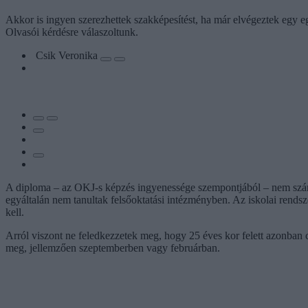
Akkor is ingyen szerezhettek szakképesítést, ha már elvégeztek egy eg
Olvasói kérdésre válaszoltunk.
Csik Veronika
A diploma – az OKJ-s képzés ingyenessége szempontjából – nem számí
egyáltalán nem tanultak felsőoktatási intézményben. Az iskolai rendsz
kell.
Arról viszont ne feledkezzetek meg, hogy 25 éves kor felett azonban c
meg, jellemzően szeptemberben vagy februárban.