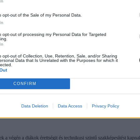
In
o opt-out of the Sale of my Personal Data.
In
ézhetitek
meg a toplistát,
szakképző iskolában pedig itt.
Szakmét tanulná
használni az „új ágazatok és szakmák fordítókulcsa” nevű menüpontot.
to opt-out of processing my Personal Data for Targeted
ing.
In
o opt-out of Collection, Use, Retention, Sale, and/or Sharing
ersonal Data that Is Unrelated with the Purposes for which it
lected.
Out
CONFIRM
Data Deletion
Data Access
Privacy Policy
k a végén a diákok érettségit és technikusi szintű szakképesítést kap