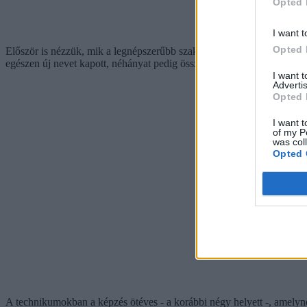
Opted 
I want t
Opted 
Először is nézzük, mik a legnépszerűbb szakmák.
Technikumban itt n
egészen új nevet kapott, néhányat pedig összevontak, ezért érdemes 
I want 
Advertis
Opted 
I want t
of my P
was col
Opted 
A technikumokban a képzés ötéves - a korábbi négy helyett -, amelyne