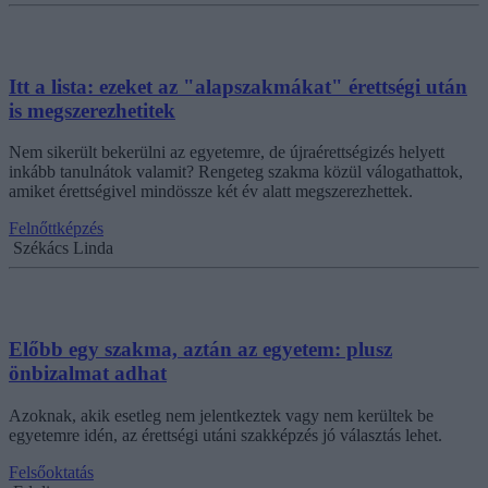
Itt a lista: ezeket az "alapszakmákat" érettségi után
is megszerezhetitek
Nem sikerült bekerülni az egyetemre, de újraérettségizés helyett
inkább tanulnátok valamit? Rengeteg szakma közül válogathattok,
amiket érettségivel mindössze két év alatt megszerezhettek.
Felnőttképzés
Székács Linda
Előbb egy szakma, aztán az egyetem: plusz
önbizalmat adhat
Azoknak, akik esetleg nem jelentkeztek vagy nem kerültek be
egyetemre idén, az érettségi utáni szakképzés jó választás lehet.
Felsőoktatás