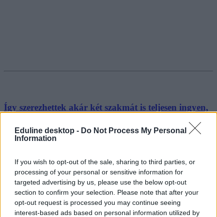
Így szerezhettek akár két szakmát is teljesen ingyen,
ha nem vettek fel egyetemre
Eduline desktop -
Do Not Process My Personal
Később akár az egyetemi felvételiben is pontokat érhet.
Information
Felnőttképzés
Székács Linda
If you wish to opt-out of the sale, sharing to third parties, or
processing of your personal or sensitive information for
targeted advertising by us, please use the below opt-out
section to confirm your selection. Please note that after your
opt-out request is processed you may continue seeing
interest-based ads based on personal information utilized by