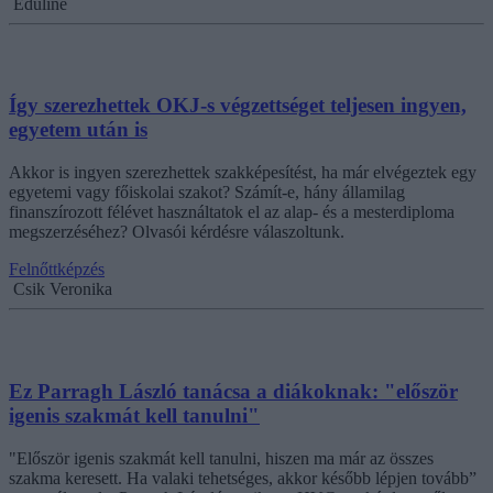
Eduline
Így szerezhettek OKJ-s végzettséget teljesen ingyen,
egyetem után is
Akkor is ingyen szerezhettek szakképesítést, ha már elvégeztek egy
egyetemi vagy főiskolai szakot? Számít-e, hány államilag
finanszírozott félévet használtatok el az alap- és a mesterdiploma
megszerzéséhez? Olvasói kérdésre válaszoltunk.
Felnőttképzés
Csik Veronika
Ez Parragh László tanácsa a diákoknak: "először
igenis szakmát kell tanulni"
"Először igenis szakmát kell tanulni, hiszen ma már az összes
szakma keresett. Ha valaki tehetséges, akkor később lépjen tovább”