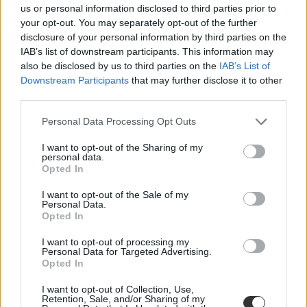
us or personal information disclosed to third parties prior to
your opt-out. You may separately opt-out of the further
disclosure of your personal information by third parties on the
IAB’s list of downstream participants. This information may
also be disclosed by us to third parties on the
IAB’s List of
Downstream Participants
that may further disclose it to other
third parties.
Personal Data Processing Opt Outs
I want to opt-out of the Sharing of my
personal data.
Opted In
I want to opt-out of the Sale of my
Personal Data.
Képzési típusok, ösztöndíjak, lehetőségek: minden,
Opted In
amit a szakmatanulásról tudni kell
I want to opt-out of processing my
Personal Data for Targeted Advertising.
Mi a különbség a technikum és a szakképző iskola között? Milyen
Opted In
támogatások járnak a tanulóknak? Lehet-e érettségi után is szakmát
tanulni? Ebben a cikkben válaszolunk a legfontosabb kérdésekre.
I want to opt-out of Collection, Use,
Retention, Sale, and/or Sharing of my
Pályakezdés