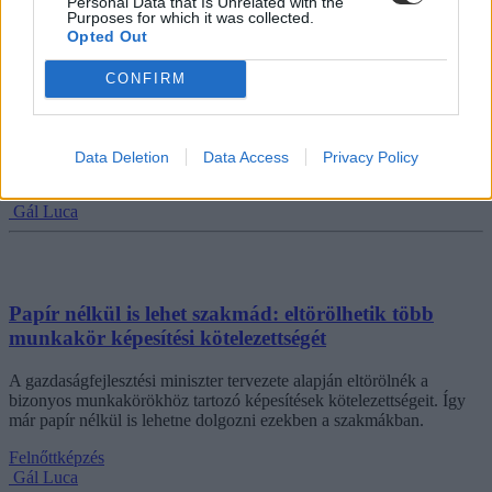
Personal Data that Is Unrelated with the
Gál Luca
Purposes for which it was collected.
Opted Out
CONFIRM
Mikor kell érettségi a szakmaszerzéshez?
Mutatjuk, mit érdemes tudnotok, ha szakmát szeretnétek tanulni.
Data Deletion
Data Access
Privacy Policy
Felnőttképzés
Gál Luca
Papír nélkül is lehet szakmád: eltörölhetik több
munkakör képesítési kötelezettségét
A gazdaságfejlesztési miniszter tervezete alapján eltörölnék a
bizonyos munkakörökhöz tartozó képesítések kötelezettségeit. Így
már papír nélkül is lehetne dolgozni ezekben a szakmákban.
Felnőttképzés
Gál Luca