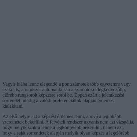
Vagyis hiába lenne elegendő a pontszámotok több egyetemre vagy
szakra is, a rendszer automatikusan a számotokra legkedvezőbb,
előrébb rangsorolt képzésre sorol be. Éppen ezért a jelentkezési
sorrendet mindig a valódi preferenciáitok alapján érdemes
kialakítani.
Az első helyre azt a képzést érdemes tenni, ahová a leginkább
szeretnétek bekerülni. A felvételi rendszer ugyanis nem azt vizsgálja,
hogy melyik szakra lenne a legkönnyebb bekerülni, hanem azt,
hogy a saját sorrendetek alapján melyik olyan képzés a legelőrébb