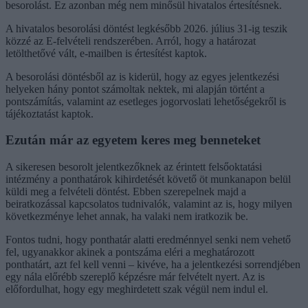
besorolást. Ez azonban még nem minősül hivatalos értesítésnek.
A hivatalos besorolási döntést legkésőbb 2026. július 31-ig teszik
közzé az E-felvételi rendszerében. Arról, hogy a határozat
letölthetővé vált, e-mailben is értesítést kaptok.
A besorolási döntésből az is kiderül, hogy az egyes jelentkezési
helyeken hány pontot számoltak nektek, mi alapján történt a
pontszámítás, valamint az esetleges jogorvoslati lehetőségekről is
tájékoztatást kaptok.
Ezután már az egyetem keres meg benneteket
A sikeresen besorolt jelentkezőknek az érintett felsőoktatási
intézmény a ponthatárok kihirdetését követő öt munkanapon belül
küldi meg a felvételi döntést. Ebben szerepelnek majd a
beiratkozással kapcsolatos tudnivalók, valamint az is, hogy milyen
következménye lehet annak, ha valaki nem iratkozik be.
Fontos tudni, hogy ponthatár alatti eredménnyel senki nem vehető
fel, ugyanakkor akinek a pontszáma eléri a meghatározott
ponthatárt, azt fel kell venni – kivéve, ha a jelentkezési sorrendjében
egy nála előrébb szereplő képzésre már felvételt nyert. Az is
előfordulhat, hogy egy meghirdetett szak végül nem indul el.