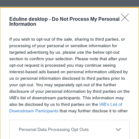
Felvételi 2026: mutatjuk, hol emelkedhetnek és hol
Eduline desktop -
Do Not Process My Personal
csökkenhetnek a ponthatárok az orvosi szakokon
Information
Már csak néhány hét van hátra a ponthatárok kihirdetéséig, de a
jelentkezési adatok alapján már most sejthető, melyik orvosi
If you wish to opt-out of the sale, sharing to third parties, or
egyetemre lesz a legnehezebb bekerülni. Megnéztük, hogyan
processing of your personal or sensitive information for
változott a jelentkezők száma a négy orvosképző intézményben, mit
targeted advertising by us, please use the below opt-out
árulnak el az idei érettségikről érkező első visszajelzések, és ezek
section to confirm your selection. Please note that after your
alapján megbecsültük, hol emelkedhetnek, hol maradhatnak
opt-out request is processed you may continue seeing
változatlanok, illetve hol csökkenhetnek a 2026-os általános orvosi
interest-based ads based on personal information utilized by
ponthatárok.
us or personal information disclosed to third parties prior to
your opt-out. You may separately opt-out of the further
disclosure of your personal information by third parties on the
IAB’s list of downstream participants. This information may
also be disclosed by us to third parties on the
IAB’s List of
Downstream Participants
that may further disclose it to other
third parties.
Personal Data Processing Opt Outs