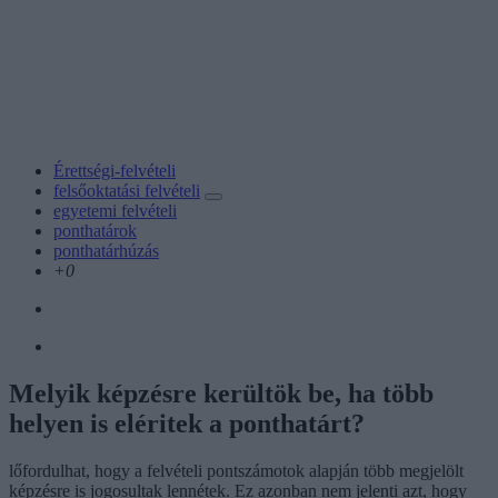
Érettségi-felvételi
felsőoktatási felvételi
egyetemi felvételi
ponthatárok
ponthatárhúzás
+0
Melyik képzésre kerültök be, ha több
helyen is eléritek a ponthatárt?
lőfordulhat, hogy a felvételi pontszámotok alapján több megjelölt
képzésre is jogosultak lennétek. Ez azonban nem jelenti azt, hogy