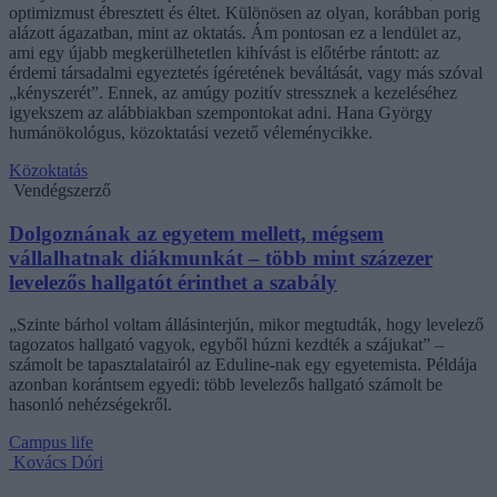
optimizmust ébresztett és éltet. Különösen az olyan, korábban porig
alázott ágazatban, mint az oktatás. Ám pontosan ez a lendület az,
ami egy újabb megkerülhetetlen kihívást is előtérbe rántott: az
érdemi társadalmi egyeztetés ígéretének beváltását, vagy más szóval
„kényszerét”. Ennek, az amúgy pozitív stressznek a kezeléséhez
igyekszem az alábbiakban szempontokat adni. Hana György
humánökológus, közoktatási vezető véleménycikke.
Közoktatás
Vendégszerző
Dolgoznának az egyetem mellett, mégsem
vállalhatnak diákmunkát – több mint százezer
levelezős hallgatót érinthet a szabály
„Szinte bárhol voltam állásinterjún, mikor megtudták, hogy levelező
tagozatos hallgató vagyok, egyből húzni kezdték a szájukat” –
számolt be tapasztalatairól az Eduline-nak egy egyetemista. Példája
azonban korántsem egyedi: több levelezős hallgató számolt be
hasonló nehézségekről.
Campus life
Kovács Dóri