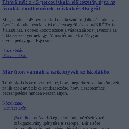
Eltörölnék a 45 perces iskola-előkészítőt, újra az
óvodák dönthetnének az iskolaérettségről
Megszűnhet a 45 perces iskola-előkészítő foglalkozás, újra az
óvodák dönthetnének az iskolaérettségről, és az oviKRÉTA is
átalakulhat. Többek között ezeket a változtatásokat javasolta az
Oktatási és Gyermekügyi Minisztériumnak a Magyar
Óvodapedagógiai Egyesület.
Közoktatás
Kovács Dóri
Már úton vannak a tankönyvek az iskolákba
Több iskola is arról számolt be, hogy megérkeztek a tankönyvek,
zajlik azok átvétele és rendszerezése, hogy a szeptemberi
becsengetésre minden készen álljon.
Közoktatás
Kovács Dóri
@eduline.hu
Az első egyetemi ügyintézések között a
diákigazolvány igénylése is szerepel. Bár elsőre
bonyolultnak tűnhet, néhány lépésből megvan – most