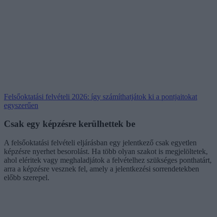
Felsőoktatási felvételi 2026: így számíthatjátok ki a pontjaitokat
egyszerűen
Csak egy képzésre kerülhettek be
A felsőoktatási felvételi eljárásban egy jelentkező csak egyetlen
képzésre nyerhet besorolást. Ha több olyan szakot is megjelöltetek,
ahol eléritek vagy meghaladjátok a felvételhez szükséges ponthatárt,
arra a képzésre vesznek fel, amely a jelentkezési sorrendetekben
előbb szerepel.