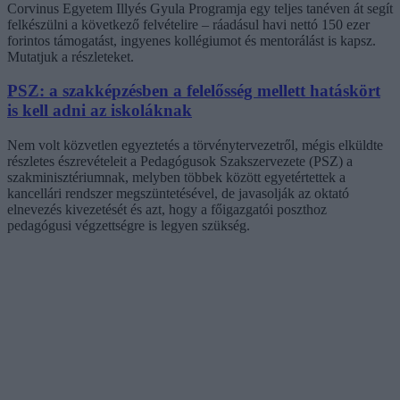
Corvinus Egyetem Illyés Gyula Programja egy teljes tanéven át segít
felkészülni a következő felvételire – ráadásul havi nettó 150 ezer
forintos támogatást, ingyenes kollégiumot és mentorálást is kapsz.
Mutatjuk a részleteket.
PSZ: a szakképzésben a felelősség mellett hatáskört
is kell adni az iskoláknak
Nem volt közvetlen egyeztetés a törvénytervezetről, mégis elküldte
részletes észrevételeit a Pedagógusok Szakszervezete (PSZ) a
szakminisztériumnak, melyben többek között egyetértettek a
kancellári rendszer megszüntetésével, de javasolják az oktató
elnevezés kivezetését és azt, hogy a főigazgatói poszthoz
pedagógusi végzettségre is legyen szükség.