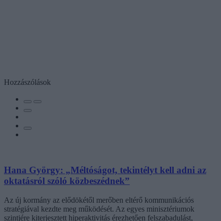
Hozzászólások
Hana György: „Méltóságot, tekintélyt kell adni az
oktatásról szóló közbeszédnek”
Az új kormány az elődökétől merőben eltérő kommunikációs
stratégiával kezdte meg működését. Az egyes minisztériumok
szintjére kiterjesztett hiperaktivitás érezhetően felszabadulást,