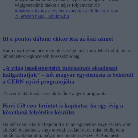
végigvezetünk titeket a teljes folyamaton.😉
#diákigazolvány
#egyetem
#neptun
#eduline
#foryou
♬ eredeti hang - eduline.hu
Itt a pontos dátum: ekkor lesz az őszi szünet
Bár a nyári szünetnek még nincs vége, már most lehet tudni, mikor
pihenhettek legközelebb hosszabb ideig.
„A világ legelismertebb tudósainak előadásait
hallgathatjuk” – két magyar egyetemista is bekerült
a CERN nyári programjába
21 ezer diákból választották ki őket a genfi programba.
Havi 150 ezer forintot is kaphatsz, ha egy évig a
következő felvételire készülsz
Ha idén nem sikerült bejutnod arra az egyetemre vagy szakra, amit
kinéztél magadnak, vagy anyagi, családi okok miatt eddig nem
tudtál továbbtanulni, még nincs minden veszve. A Budapesti