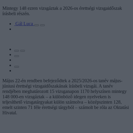
Mintegy 148 ezren vizsgáztak a 2026-os érettségi vizsgaidőszak
írásbeli részén.
Gál Luca
Május 22-én rendben befejeződtek a 2025/2026-os tanév május-
júniusi érettségi vizsgaidőszakának írásbeli vizsgái. A tanév
rendjében meghatározott 15 vizsganapon 1170 helyszínen mintegy
148 000-en vizsgáztak – a különböző idegen nyelveken is
teljesíthető vizsgatárgyakat külön számolva – középszinten 128,
emelt szinten 71 féle érettségi tárgyból – számolt be róla az Oktatási
Hivatal.