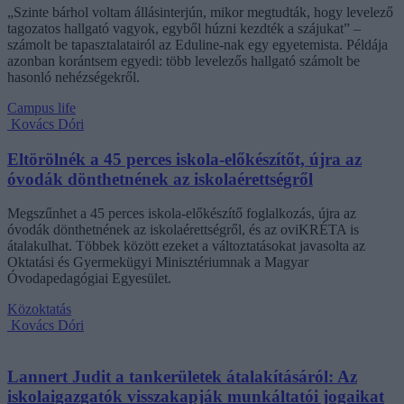
„Szinte bárhol voltam állásinterjún, mikor megtudták, hogy levelező
tagozatos hallgató vagyok, egyből húzni kezdték a szájukat” –
számolt be tapasztalatairól az Eduline-nak egy egyetemista. Példája
azonban korántsem egyedi: több levelezős hallgató számolt be
hasonló nehézségekről.
Campus life
Kovács Dóri
Eltörölnék a 45 perces iskola-előkészítőt, újra az
óvodák dönthetnének az iskolaérettségről
Megszűnhet a 45 perces iskola-előkészítő foglalkozás, újra az
óvodák dönthetnének az iskolaérettségről, és az oviKRÉTA is
átalakulhat. Többek között ezeket a változtatásokat javasolta az
Oktatási és Gyermekügyi Minisztériumnak a Magyar
Óvodapedagógiai Egyesület.
Közoktatás
Kovács Dóri
Lannert Judit a tankerületek átalakításáról: Az
iskolaigazgatók visszakapják munkáltatói jogaikat