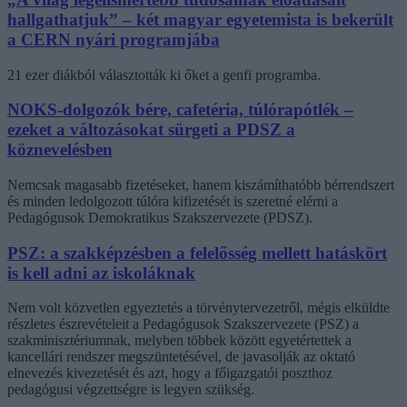
hallgathatjuk” – két magyar egyetemista is bekerült
a CERN nyári programjába
21 ezer diákból választották ki őket a genfi programba.
NOKS-dolgozók bére, cafetéria, túlórapótlék –
ezeket a változásokat sürgeti a PDSZ a
köznevelésben
Nemcsak magasabb fizetéseket, hanem kiszámíthatóbb bérrendszert
és minden ledolgozott túlóra kifizetését is szeretné elérni a
Pedagógusok Demokratikus Szakszervezete (PDSZ).
PSZ: a szakképzésben a felelősség mellett hatáskört
is kell adni az iskoláknak
Nem volt közvetlen egyeztetés a törvénytervezetről, mégis elküldte
részletes észrevételeit a Pedagógusok Szakszervezete (PSZ) a
szakminisztériumnak, melyben többek között egyetértettek a
kancellári rendszer megszüntetésével, de javasolják az oktató
elnevezés kivezetését és azt, hogy a főigazgatói poszthoz
pedagógusi végzettségre is legyen szükség.