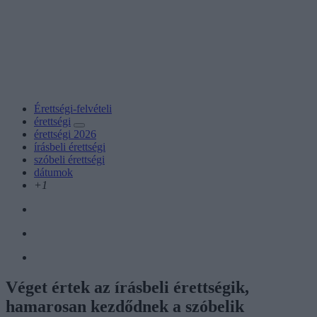
Érettségi-felvételi
érettségi
érettségi 2026
írásbeli érettségi
szóbeli érettségi
dátumok
+1
Véget értek az írásbeli érettségik,
hamarosan kezdődnek a szóbelik