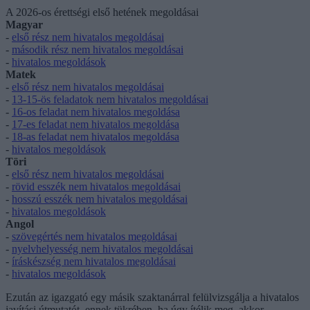
A 2026-os érettségi első hetének megoldásai
Magyar
-
első rész nem hivatalos megoldásai
-
második rész nem hivatalos megoldásai
-
hivatalos megoldások
Matek
-
első rész nem hivatalos megoldásai
-
13-15-ös feladatok nem hivatalos megoldásai
-
16-os feladat nem hivatalos megoldása
-
17-es feladat nem hivatalos megoldása
-
18-as feladat nem hivatalos megoldása
-
hivatalos megoldások
Töri
-
első rész nem hivatalos megoldásai
-
rövid esszék nem hivatalos megoldásai
-
hosszú esszék nem hivatalos megoldásai
-
hivatalos megoldások
Angol
-
szövegértés nem hivatalos megoldásai
-
nyelvhelyesség nem hivatalos megoldásai
-
íráskészség nem hivatalos megoldásai
-
hivatalos megoldások
Ezután az igazgató egy másik szaktanárral felülvizsgálja a hivatalos
javítási útmutatót, ennek tükrében, ha úgy ítélik meg, akkor