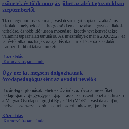
szünetek és több mozgás jöhet az alsó tagozatokban
szeptembertől
Tizennégy pontos szakmai javaslatcsomagot kaptak az általános
iskolák, amelynek célja, hogy csökkenjen az alsó tagozatos diákok
terhelése, és több idő jusson mozgásra, kreatív tevékenységekre,
valamint tapasztalati tanulásra. Az intézmények már a 2026/2027-es
tanévtől alkalmazhatják az ajánlásokat – írta Facebook-oldalán
Lannert Judit oktatási miniszter.
Közoktatás
Kurucz-Gáspár Tünde
Úgy néz ki, mégsem dolgozhatnak
óvodapedagógusként az óvodai nevelők
Kizárólag diplomások lehetnek óvónők, az óvodai nevelőket
pedagógiai vagy gyógypedagógiai asszisztensként lehet alkalmazni
a Magyar Óvodapedagógiai Egyesület (MOE) javaslata alapján,
melyet a szervezet az oktatási minisztériumhoz nyújtott be.
Közoktatás
Kurucz-Gáspár Tünde