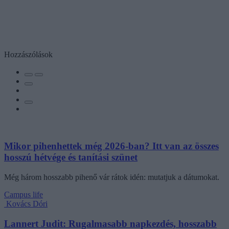
Hozzászólások
Mikor pihenhettek még 2026-ban? Itt van az összes
hosszú hétvége és tanítási szünet
Még három hosszabb pihenő vár rátok idén: mutatjuk a dátumokat.
Campus life
Kovács Dóri
Lannert Judit: Rugalmasabb napkezdés, hosszabb