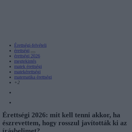
Érettségi-felvételi
érettségi
érettségi 2026
megtekintés
matek érettségi
matekérettségi
matematika érettségi
+2
Érettségi 2026: mit kell tenni akkor, ha
észrevettem, hogy rosszul javították ki az
írásbelimet?