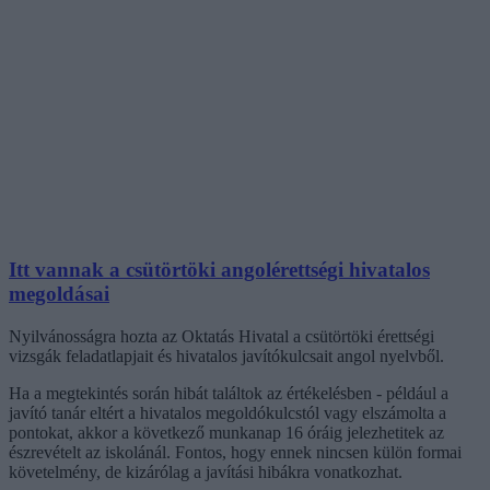
Itt vannak a csütörtöki angolérettségi hivatalos
megoldásai
Nyilvánosságra hozta az Oktatás Hivatal a csütörtöki érettségi
vizsgák feladatlapjait és hivatalos javítókulcsait angol nyelvből.
Ha a megtekintés során hibát találtok az értékelésben - például a
javító tanár eltért a hivatalos megoldókulcstól vagy elszámolta a
pontokat, akkor a következő munkanap 16 óráig jelezhetitek az
észrevételt az iskolánál. Fontos, hogy ennek nincsen külön formai
követelmény, de kizárólag a javítási hibákra vonatkozhat.