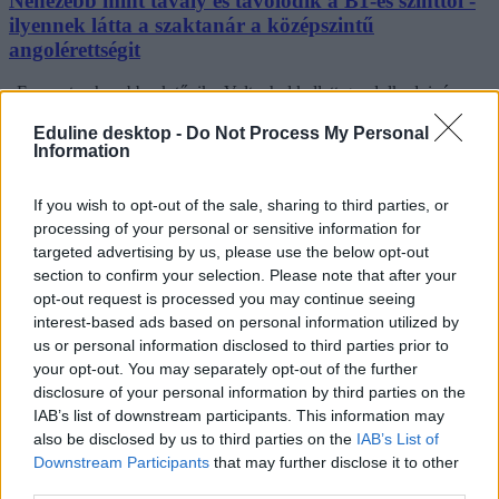
Nehezebb mint tavaly és távolodik a B1-es szinttől -
ilyennek látta a szaktanár a középszintű
angolérettségit
„Ez most nehezebbnek tűnik. Volt, ahol kellett gondolkodni, és
volt, ami nem volt egyértelmű” – mondta az Eduline-nak Pásztiné
Fritz Adrienn angoltanár, a LanguageCert Nyelvvizsgaközpont
Eduline desktop -
Do Not Process My Personal
Information
vezetője a 2026-os középszintű angolérettségiről.
If you wish to opt-out of the sale, sharing to third parties, or
processing of your personal or sensitive information for
targeted advertising by us, please use the below opt-out
section to confirm your selection. Please note that after your
opt-out request is processed you may continue seeing
interest-based ads based on personal information utilized by
us or personal information disclosed to third parties prior to
your opt-out. You may separately opt-out of the further
disclosure of your personal information by third parties on the
IAB’s list of downstream participants. This information may
also be disclosed by us to third parties on the
IAB’s List of
Downstream Participants
that may further disclose it to other
third parties.