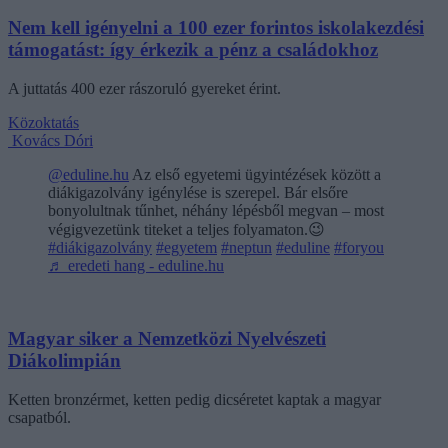
Nem kell igényelni a 100 ezer forintos iskolakezdési
támogatást: így érkezik a pénz a családokhoz
A juttatás 400 ezer rászoruló gyereket érint.
Közoktatás
Kovács Dóri
@eduline.hu
Az első egyetemi ügyintézések között a
diákigazolvány igénylése is szerepel. Bár elsőre
bonyolultnak tűnhet, néhány lépésből megvan – most
végigvezetünk titeket a teljes folyamaton.😉
#diákigazolvány
#egyetem
#neptun
#eduline
#foryou
♬ eredeti hang - eduline.hu
Magyar siker a Nemzetközi Nyelvészeti
Diákolimpián
Ketten bronzérmet, ketten pedig dicséretet kaptak a magyar
csapatból.