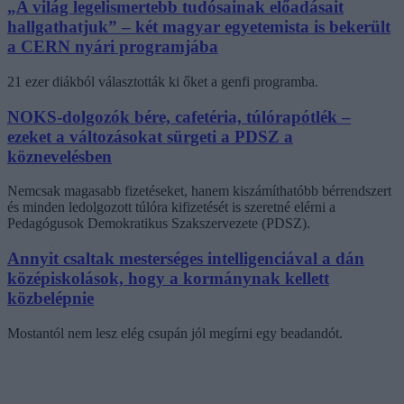
„A világ legelismertebb tudósainak előadásait
hallgathatjuk” – két magyar egyetemista is bekerült
a CERN nyári programjába
21 ezer diákból választották ki őket a genfi programba.
NOKS-dolgozók bére, cafetéria, túlórapótlék –
ezeket a változásokat sürgeti a PDSZ a
köznevelésben
Nemcsak magasabb fizetéseket, hanem kiszámíthatóbb bérrendszert
és minden ledolgozott túlóra kifizetését is szeretné elérni a
Pedagógusok Demokratikus Szakszervezete (PDSZ).
Annyit csaltak mesterséges intelligenciával a dán
középiskolások, hogy a kormánynak kellett
közbelépnie
Mostantól nem lesz elég csupán jól megírni egy beadandót.