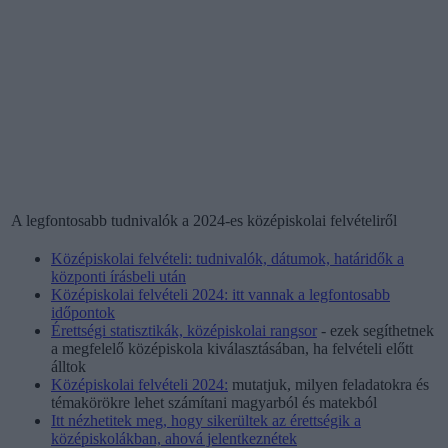
A legfontosabb tudnivalók a 2024-es középiskolai felvételiről
Középiskolai felvételi: tudnivalók, dátumok, határidők a
központi írásbeli után
Középiskolai felvételi 2024: itt vannak a legfontosabb
időpontok
Érettségi statisztikák, középiskolai rangsor
- ezek segíthetnek
a megfelelő középiskola kiválasztásában, ha felvételi előtt
álltok
Középiskolai felvételi 2024:
mutatjuk, milyen feladatokra és
témakörökre lehet számítani magyarból és matekból
Itt nézhetitek meg, hogy sikerültek az érettségik a
középiskolákban, ahová jelentkeznétek