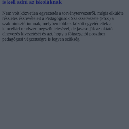
is kell adni az iskoláknak
Nem volt közvetlen egyeztetés a törvénytervezetről, mégis elküldte
részletes észrevételeit a Pedagógusok Szakszervezete (PSZ) a
szakminisztériumnak, melyben többek között egyetértettek a
kancellári rendszer megszüntetésével, de javasolják az oktató
elnevezés kivezetését és azt, hogy a főigazgatói poszthoz
pedagógusi végzettségre is legyen szükség.