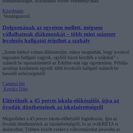
humánökológus, közoktatási vezető véleménycikke.
Közoktatás
Vendégszerző
Dolgoznának az egyetem mellett, mégsem
vállalhatnak diákmunkát – több mint százezer
levelezős hallgatót érinthet a szabály
„Szinte bárhol voltam állásinterjún, mikor megtudták, hogy levelező
tagozatos hallgató vagyok, egyből húzni kezdték a szájukat” –
számolt be tapasztalatairól az Eduline-nak egy egyetemista. Példája
azonban korántsem egyedi: több levelezős hallgató számolt be
hasonló nehézségekről.
Campus life
Kovács Dóri
Eltörölnék a 45 perces iskola-előkészítőt, újra az
óvodák dönthetnének az iskolaérettségről
Megszűnhet a 45 perces iskola-előkészítő foglalkozás, újra az
óvodák dönthetnének az iskolaérettségről, és az oviKRÉTA is
átalakulhat. Többek között ezeket a változtatásokat javasolta az