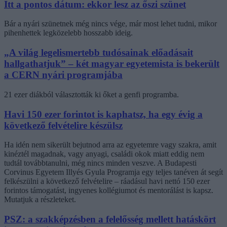
Itt a pontos dátum: ekkor lesz az őszi szünet
Bár a nyári szünetnek még nincs vége, már most lehet tudni, mikor
pihenhettek legközelebb hosszabb ideig.
„A világ legelismertebb tudósainak előadásait
hallgathatjuk” – két magyar egyetemista is bekerült
a CERN nyári programjába
21 ezer diákból választották ki őket a genfi programba.
Havi 150 ezer forintot is kaphatsz, ha egy évig a
következő felvételire készülsz
Ha idén nem sikerült bejutnod arra az egyetemre vagy szakra, amit
kinéztél magadnak, vagy anyagi, családi okok miatt eddig nem
tudtál továbbtanulni, még nincs minden veszve. A Budapesti
Corvinus Egyetem Illyés Gyula Programja egy teljes tanéven át segít
felkészülni a következő felvételire – ráadásul havi nettó 150 ezer
forintos támogatást, ingyenes kollégiumot és mentorálást is kapsz.
Mutatjuk a részleteket.
PSZ: a szakképzésben a felelősség mellett hatáskört