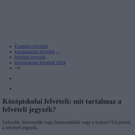
Érettségi-felvételi
középiskolai felvételi
felvételi jegyzék
középiskolai felvételi 2024
+0
Középiskolai felvételi: mit tartalmaz a
felvételi jegyzék?
Századik, hetvenedik vagy huszonötödik vagy a sorban? Ezt jelenti
a felvételi jegyzék.