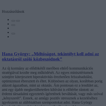
Hozzászólások
Hana György: „Méltóságot, tekintélyt kell adni az
oktatásról szóló közbeszédnek”
Az új kormány az elődökétől merőben eltérő kommunikációs
stratégiával kezdte meg működését. Az egyes minisztériumok
szintjére kiterjesztett hiperaktivitás érezhetően felszabadulást,
optimizmust ébresztett és éltet. Különösen az olyan, korábban porig
alázott ágazatban, mint az oktatás. Ám pontosan ez a lendület az,
ami egy újabb megkerülhetetlen kihívást is előtérbe rántott: az
érdemi társadalmi egyeztetés ígéretének beváltását, vagy más szóval
„kényszerét”. Ennek, az amúgy pozitív stressznek a kezeléséhez
igyekszem az alábbiakban szempontokat adni. Hana György