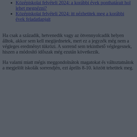
Középiskolai felvételi 2024: a korábbi évek ponthatárait hol
lehet megnézni?
Középiskolai felvételi 2024: itt nézhetitek meg a korábbi
évek feladatlapjait
Ha csak a századik, hetvenedik vagy az ötvennyolcadik helyen
álltok, akkor sem kell megijednetek, mert ez a jegyzék még nem a
végleges eredményt tükrözi. A sorrend sem tekinthető véglegesnek,
hiszen a módosító időszak még ezután következik.
Ha valami miatt mégis meggondolnátok magatokat és változtatnátok
a megjelölt iskolák sorrendjén, ezt április 8-10. között tehetitek meg.