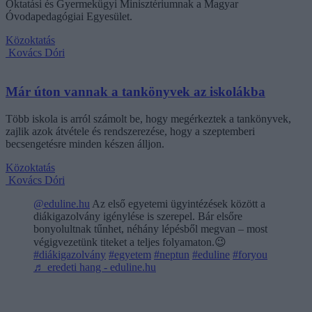
Oktatási és Gyermekügyi Minisztériumnak a Magyar
Óvodapedagógiai Egyesület.
Közoktatás
Kovács Dóri
Már úton vannak a tankönyvek az iskolákba
Több iskola is arról számolt be, hogy megérkeztek a tankönyvek,
zajlik azok átvétele és rendszerezése, hogy a szeptemberi
becsengetésre minden készen álljon.
Közoktatás
Kovács Dóri
@eduline.hu
Az első egyetemi ügyintézések között a
diákigazolvány igénylése is szerepel. Bár elsőre
bonyolultnak tűnhet, néhány lépésből megvan – most
végigvezetünk titeket a teljes folyamaton.😉
#diákigazolvány
#egyetem
#neptun
#eduline
#foryou
♬ eredeti hang - eduline.hu