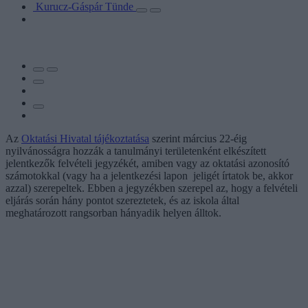
Kurucz-Gáspár Tünde
Az
Oktatási Hivatal tájékoztatása
szerint március 22-éig
nyilvánosságra hozzák a tanulmányi területenként elkészített
jelentkezők felvételi jegyzékét, amiben vagy az oktatási azonosító
számotokkal (vagy ha a jelentkezési lapon jeligét írtatok be, akkor
azzal) szerepeltek. Ebben a jegyzékben szerepel az, hogy a felvételi
eljárás során hány pontot szereztetek, és az iskola által
meghatározott rangsorban hányadik helyen álltok.