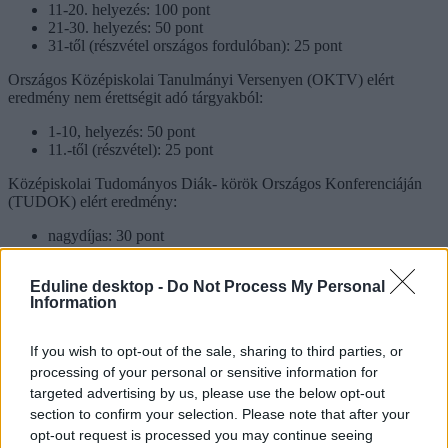
11-20. helyezés: 100 pont
21-30. helyezés: 50 pont
31-től (részvétel országos fordulóban): 25 pont
Országos Középiskolai Tanulmányi Versenyen (OKTV) elért
eredmény nem érettségit adó tárgyakból:
1-10, helyezés: 50 pont
11.-től (részvétel): 25 pont
Középiskolai Tudományos Diák- körök Országos Konferenciáján
(TUDOK) elért eredmény:
nagydíjas: 30 pont
első díjas: 20 pont
Eduline desktop -
Do Not Process My Personal
Országos Művészeti Tanulmányi Versenyen elért eredmény:
Information
1-3. helyezés (egyéni versenyzőként): 20 pont
If you wish to opt-out of the sale, sharing to third parties, or
Ifjúsági Tudományos és Innovációs Tehetségkutató Versenyen elért
processing of your personal or sensitive information for
eredmény:
targeted advertising by us, please use the below opt-out
1-3. helyezés: 100 pont
section to confirm your selection. Please note that after your
opt-out request is processed you may continue seeing
Országos Szakmai Tanulmányi Versenyen elért eredmény: 30 pont