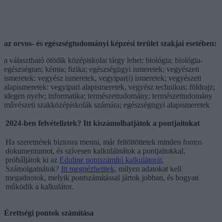
az orvos- és egészségtudományi képzési terület szakjai esetében:
a választható ötödik középiskolai tárgy lehet: biológia; biológia-
egészségtan; kémia; fizika; egészségügyi ismeretek; vegyészeti
ismeretek: vegyész ismeretek, vegyipar(i) ismeretek; vegyészeti
alapismeretek: vegyipari alapismeretek, vegyész technikus; földrajz;
idegen nyelv; informatika; természettudomány; természettudomány
művészeti szakközépiskolák számára; egészségügyi alapismeretek
2024-ben felvételiztek? Itt kiszámolhatjátok a pontjaitokat
Ha szeretnétek biztosra menni, már feltöltöttetek minden fontos
dokumentumot, és szívesen kalkulálnátok a pontjaitokkal,
próbáljátok ki az
Eduline pontszámító kalkulátorát
.
Számolgatnátok?
Itt megnézhetitek
, milyen adatokat kell
megadnotok, melyik pontszámítással jártok jobban, és hogyan
működik a kalkulátor.
Érettségi pontok számítása