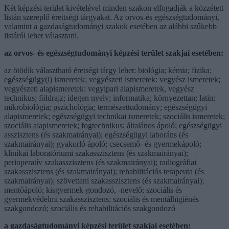
Két képzési terület kivételével minden szakon elfogadják a közzétett
listán szereplő érettségi tárgyakat. Az orvos-és egészségtudományi,
valamint a gazdaságtudományi szakok esetében az alábbi szűkebb
listáról lehet választani.
az orvos- és egészségtudományi képzési terület szakjai esetében:
az ötödik választható éretségi tárgy lehet: biológia; kémia; fizika;
egészségügy(i) ismeretek; vegyészeti ismeretek: vegyész ismeretek;
vegyészeti alapismeretek: vegyipari alapismeretek, vegyész
technikus; földrajz; idegen nyelv; informatika; környezettan; latin;
mikrobiológia; pszichológia; természettudomány; egészségügyi
alapismeretek; egészségügyi technikai ismeretek; szociális ismeretek;
szociális alapismeretek; fogtechnikus; általános ápoló; egészségügyi
asszisztens (és szakmairányai); egészségügyi laboráns (és
szakmairányai); gyakorló ápoló; csecsemő- és gyermekápoló;
klinikai laboratóriumi szakasszisztens (és szakmairányai);
perioperatív szakasszisztens (és szakmairányai); radiográfiai
szakasszisztens (és szakmairányai); rehabilitációs terapeuta (és
szakmairányai); szövettani szakasszisztens (és szakmairányai);
mentőápoló; kisgyermek-gondozó, -nevelő; szociális és
gyermekvédelmi szakasszisztens; szociális és mentálhigiénés
szakgondozó; szociális és rehabilitációs szakgondozó
a gazdaságtudományi képzési terület szakjai esetében: