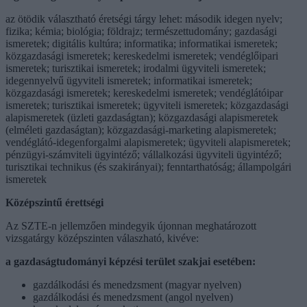
az ötödik választható éretségi tárgy lehet: második idegen nyelv;
fizika; kémia; biológia; földrajz; természettudomány; gazdasági
ismeretek; digitális kultúra; informatika; informatikai ismeretek;
közgazdasági ismeretek; kereskedelmi ismeretek; vendéglőipari
ismeretek; turisztikai ismeretek; irodalmi ügyviteli ismeretek;
idegennyelvű ügyviteli ismeretek; informatikai ismeretek;
közgazdasági ismeretek; kereskedelmi ismeretek; vendéglátóipar
ismeretek; turisztikai ismeretek; ügyviteli ismeretek; közgazdasági
alapismeretek (üzleti gazdaságtan); közgazdasági alapismeretek
(elméleti gazdaságtan); közgazdasági-marketing alapismeretek;
vendéglátó-idegenforgalmi alapismeretek; ügyviteli alapismeretek;
pénzügyi-számviteli ügyintéző; vállalkozási ügyviteli ügyintéző;
turisztikai technikus (és szakirányai); fenntarthatóság; állampolgári
ismeretek
Középszintű érettségi
Az SZTE-n jellemzően mindegyik újonnan meghatározott
vizsgatárgy középszinten válaszható, kivéve:
a gazdaságtudományi képzési terület szakjai esetében:
gazdálkodási és menedzsment (magyar nyelven)
gazdálkodási és menedzsment (angol nyelven)