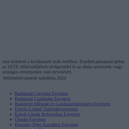
nem kötelező a kiválasztott szak esetében. Emellett pluszpont járhat
az SZTE előkészítőjének elvégzéséért és az általa szervezett- vagy
országos versenyeken való nevezésért.
Intézményi pontok számítása 2024
Budapesti Corvinus Egyetem
Budapesti Gazdasági Egyetem
Budapesti Műszaki és Gazdaságtudományi Egyetem
Eötvös Loránd Tudományegyetem
Károli Gáspár Református Egyetem
Óbudai Egyetem
Pázmány Péter Katolikus Egyetem