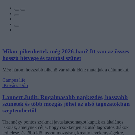
Mikor pihenhettek még 2026-ban? Itt van az összes
hosszú hétvége és tanítási szünet
Még három hosszabb pihenő vár rátok idén: mutatjuk a dátumokat.
Campus life
Kovács Dóri
Lannert Judit: Rugalmasabb napkezdés, hosszabb
szünetek és több mozgás jöhet az alsó tagozatokban
szeptembertől
Tizennégy pontos szakmai javaslatcsomagot kaptak az általános
iskolák, amelynek célja, hogy csökkenjen az alsó tagozatos diákok
terhelése, és több idő jusson mozgásra, kreatív tevékenységekre,