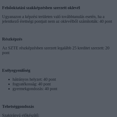
Felsőoktatási szakképzésben szerzett oklevél
Ugyanazon a képzési területen való továbbtanulás esetén, ha a
jelentkező érettségi pontjait nem az oklevélből számították: 40 pont
Részképzés
Az SZTE részképzésben szerzett legalább 25 kreditet szerzett: 20
pont
Esélyegyenlőség
hátrányos helyzet: 40 pont
fogyatékosság: 40 pont
gyermekgondozás: 40 pont
Tehetséggondozás
Szakirányú előkészítő: