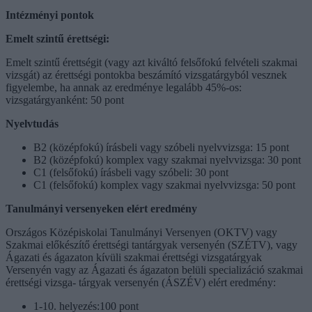
Intézményi pontok
Emelt szintű érettségi:
Emelt szintű érettségit (vagy azt kiváltó felsőfokú felvételi szakmai
vizsgát) az érettségi pontokba beszámító vizsgatárgyból vesznek
figyelembe, ha annak az eredménye legalább 45%-os:
vizsgatárgyanként: 50 pont
Nyelvtudás
B2 (középfokú) írásbeli vagy szóbeli nyelvvizsga: 15 pont
B2 (középfokú) komplex vagy szakmai nyelvvizsga: 30 pont
C1 (felsőfokú) írásbeli vagy szóbeli: 30 pont
C1 (felsőfokú) komplex vagy szakmai nyelvvizsga: 50 pont
Tanulmányi versenyeken elért eredmény
Országos Középiskolai Tanulmányi Versenyen (OKTV) vagy
Szakmai előkészítő érettségi tantárgyak versenyén (SZÉTV), vagy
Ágazati és ágazaton kívüli szakmai érettségi vizsgatárgyak
Versenyén vagy az Ágazati és ágazaton belüli specializáció szakmai
érettségi vizsga- tárgyak versenyén (ÁSZÉV) elért eredmény:
1-10. helyezés:100 pont