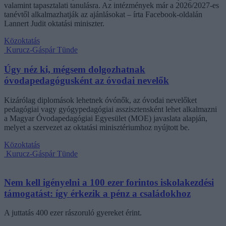
valamint tapasztalati tanulásra. Az intézmények már a 2026/2027-es
tanévtől alkalmazhatják az ajánlásokat – írta Facebook-oldalán
Lannert Judit oktatási miniszter.
Közoktatás
Kurucz-Gáspár Tünde
Úgy néz ki, mégsem dolgozhatnak
óvodapedagógusként az óvodai nevelők
Kizárólag diplomások lehetnek óvónők, az óvodai nevelőket
pedagógiai vagy gyógypedagógiai asszisztensként lehet alkalmazni
a Magyar Óvodapedagógiai Egyesület (MOE) javaslata alapján,
melyet a szervezet az oktatási minisztériumhoz nyújtott be.
Közoktatás
Kurucz-Gáspár Tünde
Nem kell igényelni a 100 ezer forintos iskolakezdési
támogatást: így érkezik a pénz a családokhoz
A juttatás 400 ezer rászoruló gyereket érint.