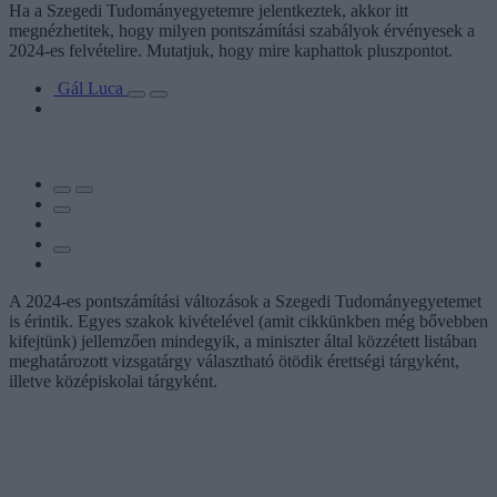
Ha a Szegedi Tudományegyetemre jelentkeztek, akkor itt
megnézhetitek, hogy milyen pontszámítási szabályok érvényesek a
2024-es felvételire. Mutatjuk, hogy mire kaphattok pluszpontot.
Gál Luca
A 2024-es pontszámítási változások a Szegedi Tudományegyetemet
is érintik. Egyes szakok kivételével (amit cikkünkben még bővebben
kifejtünk) jellemzően mindegyik, a miniszter által közzétett listában
meghatározott vizsgatárgy választható ötödik érettségi tárgyként,
illetve középiskolai tárgyként.