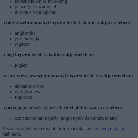
kereskedelem és marketing
pénzügy és számvitel
turizmus-vendéglátás
a bölcsészettudományi képzési terület alábbi szakjai esetében:
anglisztika
pszichológia
régészet
a jogi képzési terület alábbi szakja esetében:
jogász
az orvos és egészségtudományi képzési terület szakjai esetében:
általános orvos
gyógyszerész
fogorvos
a pedagógusképzés képzési terület alábbi szakja esetében:
osztatlan tanári képzés [angol nyelv és kultúra tanára]
A szakokra jellemző további információkat az
egyetem oldalán
találjátok.