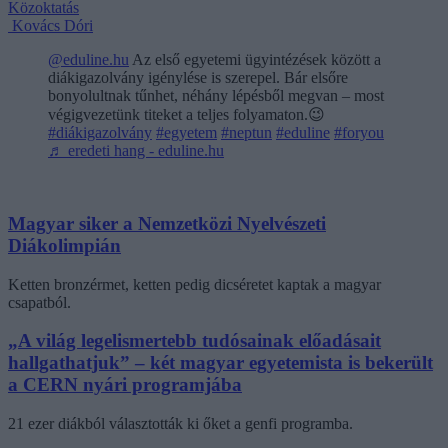
Közoktatás
Kovács Dóri
@eduline.hu
Az első egyetemi ügyintézések között a
diákigazolvány igénylése is szerepel. Bár elsőre
bonyolultnak tűnhet, néhány lépésből megvan – most
végigvezetünk titeket a teljes folyamaton.😉
#diákigazolvány
#egyetem
#neptun
#eduline
#foryou
♬ eredeti hang - eduline.hu
Magyar siker a Nemzetközi Nyelvészeti
Diákolimpián
Ketten bronzérmet, ketten pedig dicséretet kaptak a magyar
csapatból.
„A világ legelismertebb tudósainak előadásait
hallgathatjuk” – két magyar egyetemista is bekerült
a CERN nyári programjába
21 ezer diákból választották ki őket a genfi programba.