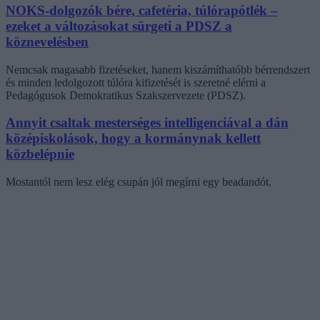
NOKS-dolgozók bére, cafetéria, túlórapótlék –
ezeket a változásokat sürgeti a PDSZ a
köznevelésben
Nemcsak magasabb fizetéseket, hanem kiszámíthatóbb bérrendszert
és minden ledolgozott túlóra kifizetését is szeretné elérni a
Pedagógusok Demokratikus Szakszervezete (PDSZ).
Annyit csaltak mesterséges intelligenciával a dán
középiskolások, hogy a kormánynak kellett
közbelépnie
Mostantól nem lesz elég csupán jól megírni egy beadandót.