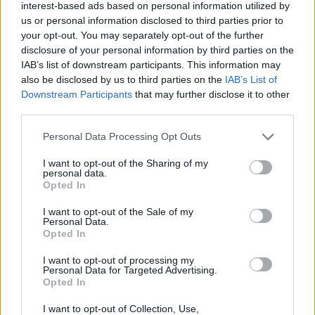
interest-based ads based on personal information utilized by
WorldSkills, EuroSkills versenyen elért eredmény:
us or personal information disclosed to third parties prior to
your opt-out. You may separately opt-out of the further
1-3. helyezés: 50 pont
disclosure of your personal information by third parties on the
4-10. helyezés: 30 pont
IAB’s list of downstream participants. This information may
also be disclosed by us to third parties on the
IAB’s List of
Tudományos Diákköri Tanács (TDK) vagy az Országos
Tudományos Diákköri Tanács (OTDK) által szervezett versenyen
Downstream Participants
that may further disclose it to other
elért eredmény:
third parties.
1-3. helyezés: 20 pont
Personal Data Processing Opt Outs
különdíj: 10 pont
I want to opt-out of the Sharing of my
“Ifjú tudósok” tudományos középiskolai vetélkedőn elért eredmény:
personal data.
Opted In
1.helyezés: 100 pont
2.helyezés: 50 pont
I want to opt-out of the Sale of my
3.helyezés: 25 pont
Personal Data.
Opted In
Nemzetközi Tudományos Diákolimpián elért eredmény:
I want to opt-out of processing my
egyéni 1-3. helyezés: 100 pont
Personal Data for Targeted Advertising.
Opted In
Sporteredmények
I want to opt-out of Collection, Use,
Nemzetközi Olimpiai Bizottság (NOB) által szervezett olimpiai