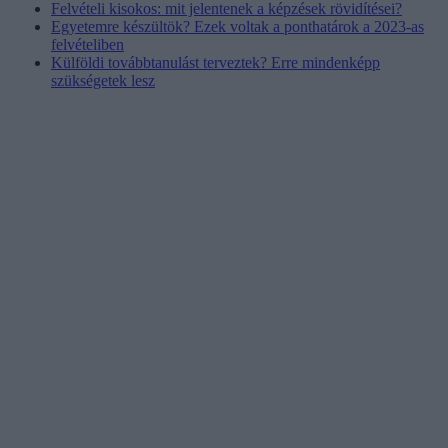
Felvételi kisokos: mit jelentenek a képzések rövidítései?
Egyetemre készültök? Ezek voltak a ponthatárok a 2023-as
felvételiben
Külföldi továbbtanulást terveztek? Erre mindenképp
szükségetek lesz