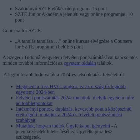
Szakirányú SZTE előkészítő program: 15 pont
SZTE Junior Akadémia jelenléti vagy online programjai: 10
pont
Coursera for SZTE:
„A tanulás tanulása …” online kurzus elvégzése a Coursera
for SZTE programon belül: 5 pont
A Szegedi Tudományegyetem felvételi pontszámításával kapcsolatos
minden további információt az
egyetem oldalán
találtok.
A legfontosabb tudnivalók a 2024-es felsőoktatási felvételiről
Megjelent a friss HVG-rangsor: ez az ország tíz legjobb
egyeteme 2024-ben
Felvételi pontszámítás 2024: mutatjuk, melyik egyetem mire
ad többletpontokat
Intézményi pontok, duplázás, kevesebb pont a középszintű
érettségiért: mutatjuk a 2024-es felvételi pontszámítási
szabályait
Mutatjuk, hogyan tudtok Ügyfélkaput igényelni
- A
jelentkezésetek hitelesítéséhez Ügyfélkapura lesz
szükségetek.