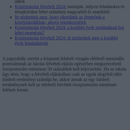
álltok
Középiskolai felvételi 2024:
mutatjuk, milyen feladatokra és
témakörökre lehet számítani magyarból és matekból
Itt nézhetitek meg, hogy sikerültek az érettségik a
középiskolákban, ahová jelentkeznétek
Középiskolai felvételi 2024: a korábbi évek ponthatárait hol
lehet megnézni?
Középiskolai felvételi 2024: itt nézhetitek meg a korábbi
évek feladatlapjait
A jogszabály szerint a központi írásbeli vizsgán elérhető maximális
pontszámnak az iskolai felvételi eljárás egészében megszerezhető
összpontszám minimum 50 százalékát kell képviselnie. Ha az iskola
úgy dönt, hogy a felvételi eljárásában csak az egyik tárgyból elért
írásbeli eredményt számítja be, akkor annak az egy írásbeli
eredménynek kell az elérhető felvételi összpontszám minimum
felének lennie.