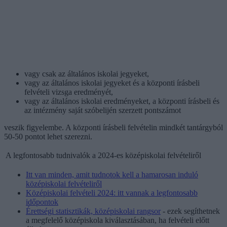
vagy csak az általános iskolai jegyeket,
vagy az általános iskolai jegyeket és a központi írásbeli
felvételi vizsga eredményét,
vagy az általános iskolai eredményeket, a központi írásbeli és
az intézmény saját szóbelijén szerzett pontszámot
veszik figyelembe. A központi írásbeli felvételin mindkét tantárgyból
50-50 pontot lehet szerezni.
A legfontosabb tudnivalók a 2024-es középiskolai felvételiről
Itt van minden, amit tudnotok kell a hamarosan induló
középiskolai felvételiről
Középiskolai felvételi 2024: itt vannak a legfontosabb
időpontok
Érettségi statisztikák, középiskolai rangsor
- ezek segíthetnek
a megfelelő középiskola kiválasztásában, ha felvételi előtt