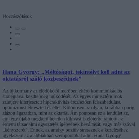
Hozzászólások
Hana György: „Méltóságot, tekintélyt kell adni az
oktatásról szóló közbeszédnek”
Az új kormány az elődökétől merőben eltérő kommunikációs
stratégiával kezdte meg működését. Az egyes minisztériumok
szintjére kiterjesztett hiperaktivitás érezhetően felszabadulást,
optimizmust ébresztett és éltet. Különösen az olyan, korábban porig
alázott ágazatban, mint az oktatás. Ám pontosan ez a lendület az,
ami egy újabb megkerülhetetlen kihívást is előtérbe rántott: az
érdemi társadalmi egyeztetés ígéretének beváltását, vagy más szóval
„kényszerét”. Ennek, az amúgy pozitív stressznek a kezeléséhez
igyekszem az alábbiakban szempontokat adni. Hana György