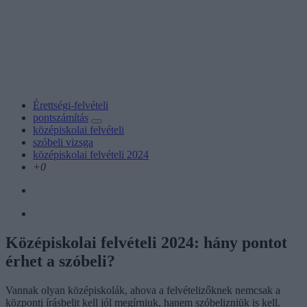
Érettségi-felvételi
pontszámítás
középiskolai felvételi
szóbeli vizsga
középiskolai felvételi 2024
+0
Középiskolai felvételi 2024: hány pontot
érhet a szóbeli?
Vannak olyan középiskolák, ahova a felvételizőknek nemcsak a
központi írásbelit kell jól megírniuk, hanem szóbelizniük is kell.