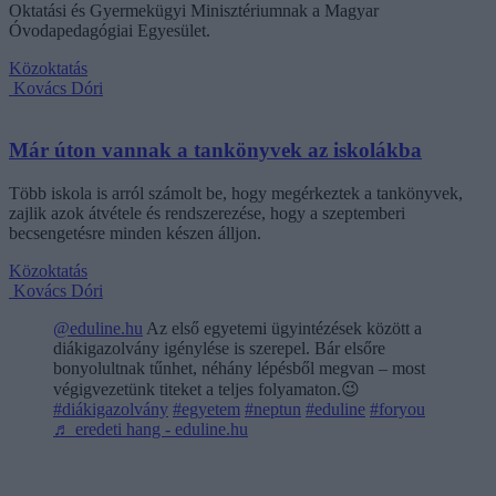
Oktatási és Gyermekügyi Minisztériumnak a Magyar
Óvodapedagógiai Egyesület.
Közoktatás
Kovács Dóri
Már úton vannak a tankönyvek az iskolákba
Több iskola is arról számolt be, hogy megérkeztek a tankönyvek,
zajlik azok átvétele és rendszerezése, hogy a szeptemberi
becsengetésre minden készen álljon.
Közoktatás
Kovács Dóri
@eduline.hu
Az első egyetemi ügyintézések között a
diákigazolvány igénylése is szerepel. Bár elsőre
bonyolultnak tűnhet, néhány lépésből megvan – most
végigvezetünk titeket a teljes folyamaton.😉
#diákigazolvány
#egyetem
#neptun
#eduline
#foryou
♬ eredeti hang - eduline.hu