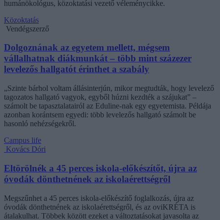
humánökológus, közoktatási vezető véleménycikke.
Közoktatás
Vendégszerző
Dolgoznának az egyetem mellett, mégsem
vállalhatnak diákmunkát – több mint százezer
levelezős hallgatót érinthet a szabály
„Szinte bárhol voltam állásinterjún, mikor megtudták, hogy levelező
tagozatos hallgató vagyok, egyből húzni kezdték a szájukat” –
számolt be tapasztalatairól az Eduline-nak egy egyetemista. Példája
azonban korántsem egyedi: több levelezős hallgató számolt be
hasonló nehézségekről.
Campus life
Kovács Dóri
Eltörölnék a 45 perces iskola-előkészítőt, újra az
óvodák dönthetnének az iskolaérettségről
Megszűnhet a 45 perces iskola-előkészítő foglalkozás, újra az
óvodák dönthetnének az iskolaérettségről, és az oviKRÉTA is
átalakulhat. Többek között ezeket a változtatásokat javasolta az