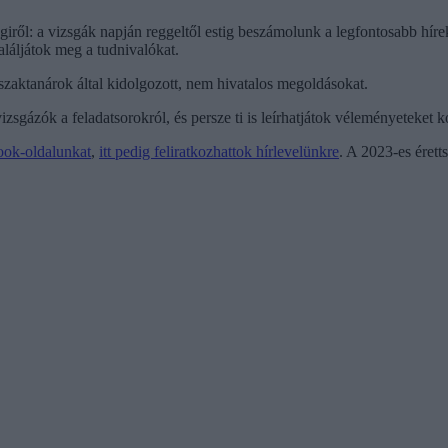
ségiről: a vizsgák napján reggeltől estig beszámolunk a legfontosabb hír
aláljátok meg a tudnivalókat.
 szaktanárok által kidolgozott, nem hivatalos megoldásokat.
zsgázók a feladatsorokról, és persze ti is leírhatjátok véleményeteket 
ook-oldalunkat
,
itt pedig feliratkozhattok hírlevelünkre
. A 2023-es érett