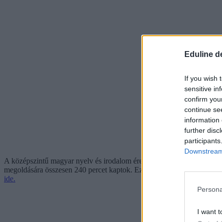
Eduline d
If you wish 
sensitive in
confirm you
continue se
information 
further disc
participants
Downstream 
A középszintű magyar nyelv és irodalom érettségi egyébként két részből 
megoldására összesen 240 percet kaptok. Ezzel összesen 100 pontot sze
ide.
Persona
I want t