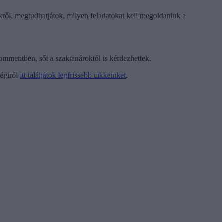
ekről, megtudhatjátok, milyen feladatokat kell megoldaniuk a
kommentben, sőt a szaktanároktól is kérdezhettek.
ségiről
itt találjátok legfrissebb cikkeinket
.