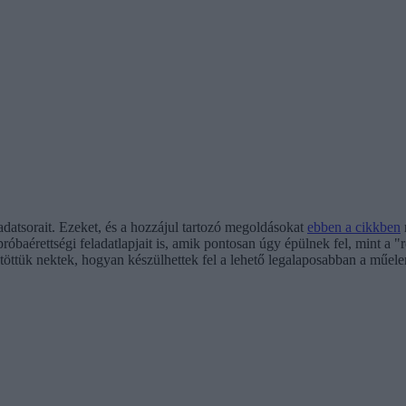
adatsorait. Ezeket, és a hozzájul tartozó megoldásokat
ebben a cikkben
róbaérettségi feladatlapjait is, amik pontosan úgy épülnek fel, mint a 
jtöttük nektek, hogyan készülhettek fel a lehető legalaposabban a műel