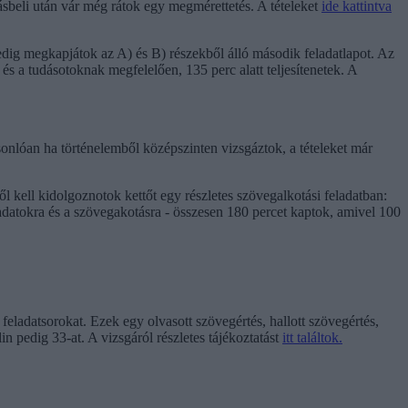
rásbeli után vár még rátok egy megmérettetés. A tételeket
ide kattintva
edig megkapjátok az A) és B) részekből álló második feladatlapot. Az
és a tudásotoknak megfelelően, 135 perc alatt teljesítenetek. A
onlóan ha történelemből középszinten vizsgáztok, a tételeket már
 kell kidolgoznotok kettőt egy részletes szövegalkotási feladatban:
ladatokra és a szövegakotásra - összesen 180 percet kaptok, amivel 100
 feladatsorokat. Ezek egy olvasott szövegértés, hallott szövegértés,
n pedig 33-at. A vizsgáról részletes tájékoztatást
itt találtok.