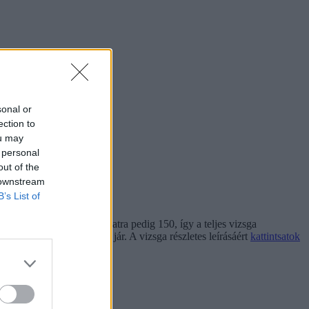
sonal or
ection to
ou may
 personal
out of the
 downstream
B’s List of
elkezésetekre, a II. feladatra pedig 150, így a teljes vizsga
beliért maximum 50 pont jár. A vizsga részletes leírásáért
kattintsatok