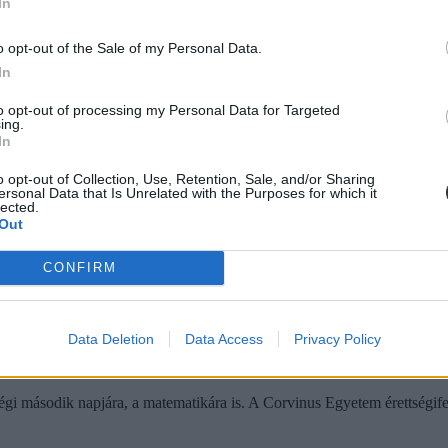
In
o opt-out of the Sale of my Personal Data.
In
to opt-out of processing my Personal Data for Targeted
ing.
In
o opt-out of Collection, Use, Retention, Sale, and/or Sharing
ersonal Data that Is Unrelated with the Purposes for which it
lected.
Out
CONFIRM
Data Deletion
Data Access
Privacy Policy
gi második napjára, a matematikára is. A Corvinus Egyetem érettségifelk