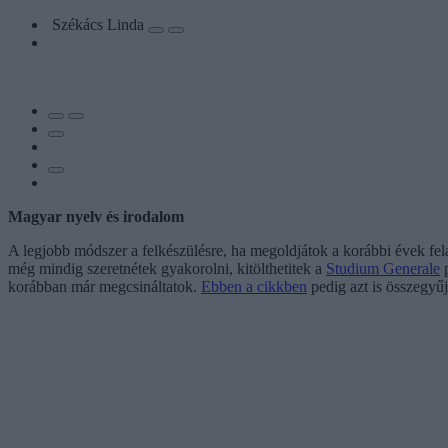
Székács Linda
Magyar nyelv és irodalom
A legjobb módszer a felkészülésre, ha megoldjátok a korábbi évek fel
még mindig szeretnétek gyakorolni, kitölthetitek a
Studium Generale
p
korábban már megcsináltatok.
Ebben a cikkben
pedig azt is összegyű