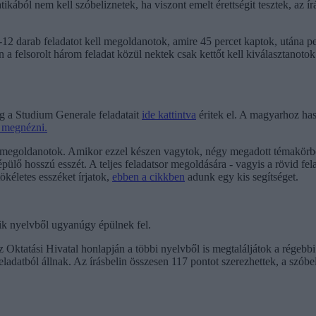
tikából nem kell szóbeliznetek, ha viszont emelt érettségit tesztek, az í
-12 darab feladatot kell megoldanotok, amire 45 percet kaptok, utána p
 felsorolt három feladat közül nektek csak kettőt kell kiválasztanotok 
íg a Studium Generale feladatait
ide kattintva
éritek el. A magyarhoz has
k megnézni.
ll megoldanotok. Amikor ezzel készen vagytok, négy megadott témakörből
ülő hosszú esszét. A teljes feladatsor megoldására - vagyis a rövid fe
ökéletes esszéket írjatok,
ebben a cikkben
adunk egy kis segítséget.
ik nyelvből ugyanúgy épülnek fel.
az Oktatási Hivatal honlapján a többi nyelvből is megtaláljátok a régebbi
ladatból állnak. Az írásbelin összesen 117 pontot szerezhettek, a szóbeli