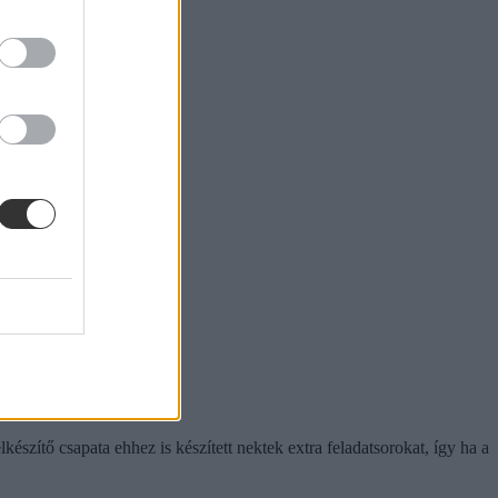
észítő csapata ehhez is készített nektek extra feladatsorokat, így ha a