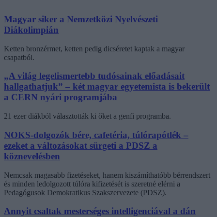
Magyar siker a Nemzetközi Nyelvészeti
Diákolimpián
Ketten bronzérmet, ketten pedig dicséretet kaptak a magyar
csapatból.
„A világ legelismertebb tudósainak előadásait
hallgathatjuk” – két magyar egyetemista is bekerült
a CERN nyári programjába
21 ezer diákból választották ki őket a genfi programba.
NOKS-dolgozók bére, cafetéria, túlórapótlék –
ezeket a változásokat sürgeti a PDSZ a
köznevelésben
Nemcsak magasabb fizetéseket, hanem kiszámíthatóbb bérrendszert
és minden ledolgozott túlóra kifizetését is szeretné elérni a
Pedagógusok Demokratikus Szakszervezete (PDSZ).
Annyit csaltak mesterséges intelligenciával a dán