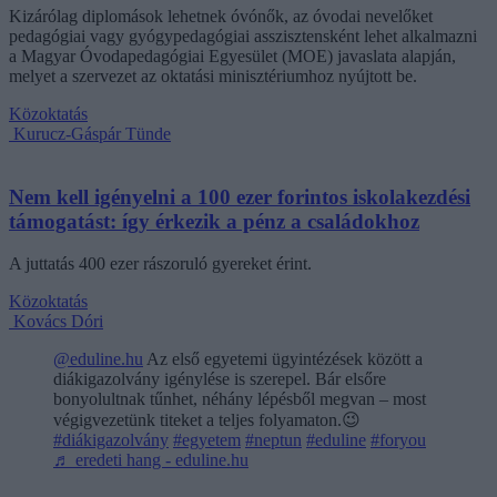
Kizárólag diplomások lehetnek óvónők, az óvodai nevelőket
pedagógiai vagy gyógypedagógiai asszisztensként lehet alkalmazni
a Magyar Óvodapedagógiai Egyesület (MOE) javaslata alapján,
melyet a szervezet az oktatási minisztériumhoz nyújtott be.
Közoktatás
Kurucz-Gáspár Tünde
Nem kell igényelni a 100 ezer forintos iskolakezdési
támogatást: így érkezik a pénz a családokhoz
A juttatás 400 ezer rászoruló gyereket érint.
Közoktatás
Kovács Dóri
@eduline.hu
Az első egyetemi ügyintézések között a
diákigazolvány igénylése is szerepel. Bár elsőre
bonyolultnak tűnhet, néhány lépésből megvan – most
végigvezetünk titeket a teljes folyamaton.😉
#diákigazolvány
#egyetem
#neptun
#eduline
#foryou
♬ eredeti hang - eduline.hu