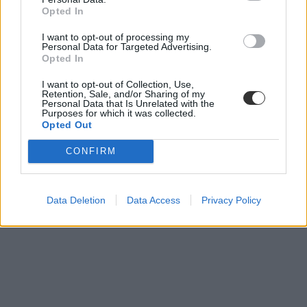
Opted In
felvételi 2021
I want to opt-out of processing my
Personal Data for Targeted Advertising.
felvételi ponthatárok
Opted In
ponthatárok
végleges ponthatárok
előzetes ponthatrok 2021
I want to opt-out of Collection, Use,
Retention, Sale, and/or Sharing of my
felvételi ponthatárok 2021
Personal Data that Is Unrelated with the
előzetes ponthatárok
Purposes for which it was collected.
összes ponthatár
Opted Out
ponthatárok 2021
CONFIRM
Data Deletion
Data Access
Privacy Policy