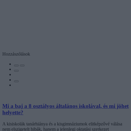
Hozzászólások
Mi a baj a 8 osztályos általános iskolával, és mi jöhet
helyette?
A kisiskolák tanárhiánya és a kisgimnáziumok elitképzővé válása
nem elszigetelt hibák, hanem a jelenlegi oktatási szerkezet