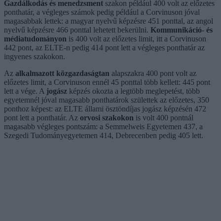
Gazdálkodás és menedzsment
szakon például 400 volt az előzetes
ponthatár, a végleges számok pedig például a Corvinuson jóval
magasabbak lettek: a magyar nyelvű képzésre 451 ponttal, az angol
nyelvű képzésre 466 ponttal lehetett bekerülni.
Kommunikáció- és
médiatudományon
is 400 volt az előzetes limit, itt a Corvinuson
442 pont, az ELTE-n pedig 414 pont lett a végleges ponthatár az
ingyenes szakokon.
Az
alkalmazott közgazdaságtan
alapszakra 400 pont volt az
előzetes limit, a Corvinuson ennél 45 ponttal több kellett: 445 pont
lett a vége. A
jogász
képzés okozta a legtöbb meglepetést, több
egyetemnél jóval magasabb ponthatárok születtek az előzetes, 350
ponthoz képest: az ELTE állami ösztöndíjas jogász képzésén 472
pont lett a ponthatár. Az
orvosi szakokon
is volt 400 pontnál
magasabb végleges pontszám: a Semmelweis Egyetemen 437, a
Szegedi Tudományegyetemen 414, Debrecenben pedig 405 lett.