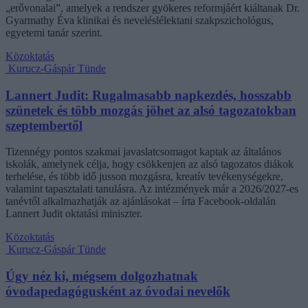
„erővonalai”, amelyek a rendszer gyökeres reformjáért kiáltanak Dr.
Gyarmathy Éva klinikai és neveléslélektani szakpszichológus,
egyetemi tanár szerint.
Közoktatás
Kurucz-Gáspár Tünde
Lannert Judit: Rugalmasabb napkezdés, hosszabb
szünetek és több mozgás jöhet az alsó tagozatokban
szeptembertől
Tizennégy pontos szakmai javaslatcsomagot kaptak az általános
iskolák, amelynek célja, hogy csökkenjen az alsó tagozatos diákok
terhelése, és több idő jusson mozgásra, kreatív tevékenységekre,
valamint tapasztalati tanulásra. Az intézmények már a 2026/2027-es
tanévtől alkalmazhatják az ajánlásokat – írta Facebook-oldalán
Lannert Judit oktatási miniszter.
Közoktatás
Kurucz-Gáspár Tünde
Úgy néz ki, mégsem dolgozhatnak
óvodapedagógusként az óvodai nevelők