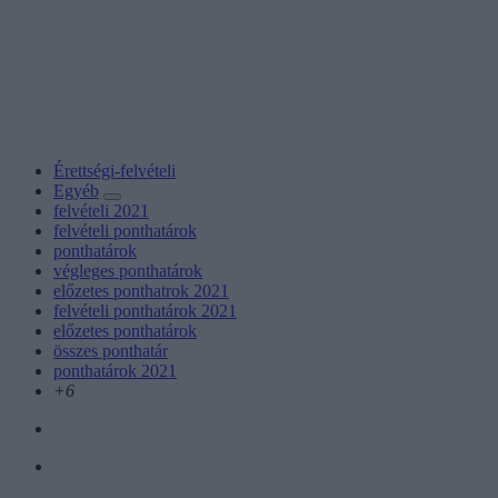
Érettségi-felvételi
Egyéb
felvételi 2021
felvételi ponthatárok
ponthatárok
végleges ponthatárok
előzetes ponthatrok 2021
felvételi ponthatárok 2021
előzetes ponthatárok
összes ponthatár
ponthatárok 2021
+6