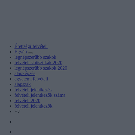
Érettségi-felvételi
Egyéb
legnépszerűbb szakok
felvételi statisztikák 2020
legnépszerűbb szakok 2020
alapképzés
egyetemi felvételi
alapszak
felvételi jelentkezés
felvételi jelentkezők száma
felvételi 2020
felvételi jelentkezők
+7