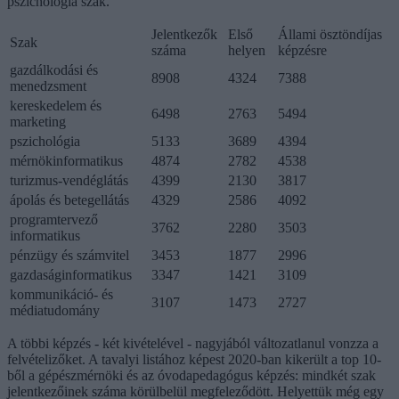
pszichológia szak.
Jelentkezők
Első
Állami ösztöndíjas
Szak
száma
helyen
képzésre
gazdálkodási és
8908
4324
7388
menedzsment
kereskedelem és
6498
2763
5494
marketing
pszichológia
5133
3689
4394
mérnökinformatikus
4874
2782
4538
turizmus-vendéglátás
4399
2130
3817
ápolás és betegellátás
4329
2586
4092
programtervező
3762
2280
3503
informatikus
pénzügy és számvitel
3453
1877
2996
gazdaságinformatikus
3347
1421
3109
kommunikáció- és
3107
1473
2727
médiatudomány
A többi képzés - két kivételével - nagyjából változatlanul vonzza a
felvételizőket. A tavalyi listához képest 2020-ban kikerült a top 10-
ből a gépészmérnöki és az óvodapedagógus képzés: mindkét szak
jelentkezőinek száma körülbelül megfeleződött. Helyettük még egy