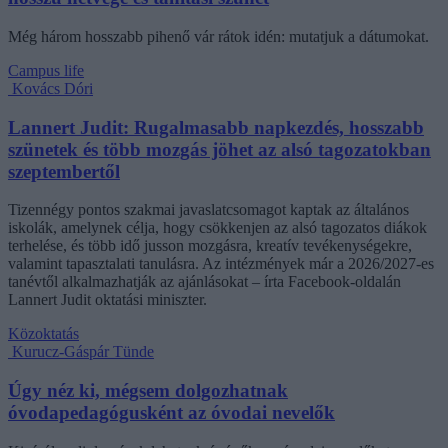
Még három hosszabb pihenő vár rátok idén: mutatjuk a dátumokat.
Campus life
Kovács Dóri
Lannert Judit: Rugalmasabb napkezdés, hosszabb
szünetek és több mozgás jöhet az alsó tagozatokban
szeptembertől
Tizennégy pontos szakmai javaslatcsomagot kaptak az általános
iskolák, amelynek célja, hogy csökkenjen az alsó tagozatos diákok
terhelése, és több idő jusson mozgásra, kreatív tevékenységekre,
valamint tapasztalati tanulásra. Az intézmények már a 2026/2027-es
tanévtől alkalmazhatják az ajánlásokat – írta Facebook-oldalán
Lannert Judit oktatási miniszter.
Közoktatás
Kurucz-Gáspár Tünde
Úgy néz ki, mégsem dolgozhatnak
óvodapedagógusként az óvodai nevelők