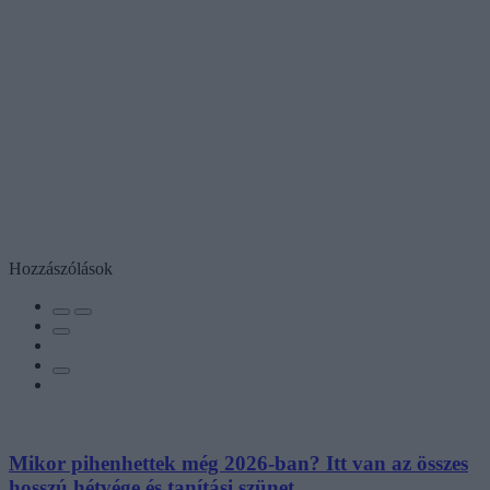
Hozzászólások
Mikor pihenhettek még 2026-ban? Itt van az összes
hosszú hétvége és tanítási szünet