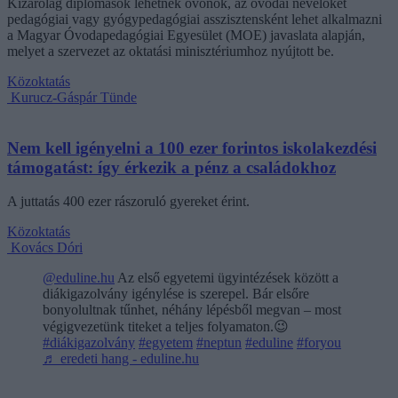
Kizárólag diplomások lehetnek óvónők, az óvodai nevelőket
pedagógiai vagy gyógypedagógiai asszisztensként lehet alkalmazni
a Magyar Óvodapedagógiai Egyesület (MOE) javaslata alapján,
melyet a szervezet az oktatási minisztériumhoz nyújtott be.
Közoktatás
Kurucz-Gáspár Tünde
Nem kell igényelni a 100 ezer forintos iskolakezdési
támogatást: így érkezik a pénz a családokhoz
A juttatás 400 ezer rászoruló gyereket érint.
Közoktatás
Kovács Dóri
@eduline.hu
Az első egyetemi ügyintézések között a
diákigazolvány igénylése is szerepel. Bár elsőre
bonyolultnak tűnhet, néhány lépésből megvan – most
végigvezetünk titeket a teljes folyamaton.😉
#diákigazolvány
#egyetem
#neptun
#eduline
#foryou
♬ eredeti hang - eduline.hu