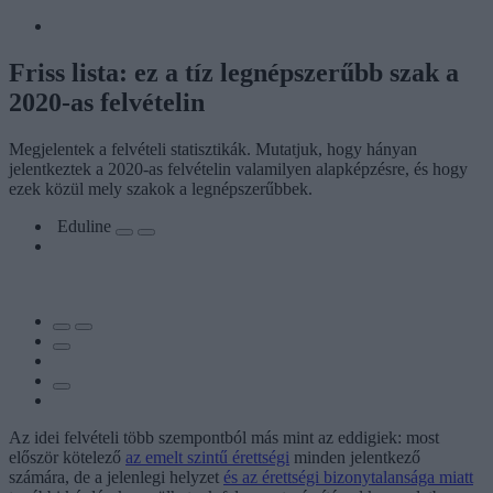
Friss lista: ez a tíz legnépszerűbb szak a
2020-as felvételin
Megjelentek a felvételi statisztikák. Mutatjuk, hogy hányan
jelentkeztek a 2020-as felvételin valamilyen alapképzésre, és hogy
ezek közül mely szakok a legnépszerűbbek.
Eduline
Az idei felvételi több szempontból más mint az eddigiek: most
először kötelező
az emelt szintű érettségi
minden jelentkező
számára, de a jelenlegi helyzet
és az érettségi bizonytalansága miatt