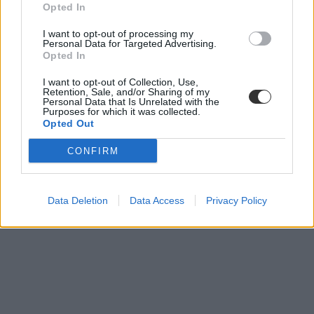
Opted In
I want to opt-out of processing my
Personal Data for Targeted Advertising.
Opted In
legnépszerűbb szakok
felvételi statisztikák 2020
I want to opt-out of Collection, Use,
legnépszerűbb szakok 2020
Retention, Sale, and/or Sharing of my
Personal Data that Is Unrelated with the
alapképzés
Purposes for which it was collected.
egyetemi felvételi
Opted Out
alapszak
felvételi jelentkezés
CONFIRM
felvételi jelentkezők száma
felvételi 2020
felvételi jelentkezők
Data Deletion
Data Access
Privacy Policy