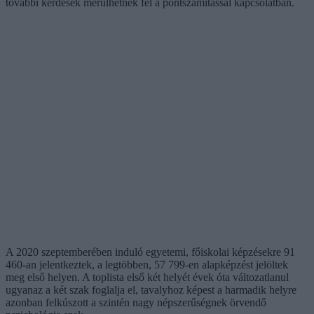
további kérdések merülhetnek fel a pontszámítással kapcsolatban.
A 2020 szeptemberében induló egyetemi, főiskolai képzésekre 91
460-an jelentkeztek, a legtöbben, 57 799-en alapképzést jelöltek
meg első helyen. A toplista első két helyét évek óta változatlanul
ugyanaz a két szak foglalja el, tavalyhoz képest a harmadik helyre
azonban felkúszott a szintén nagy népszerűségnek örvendő