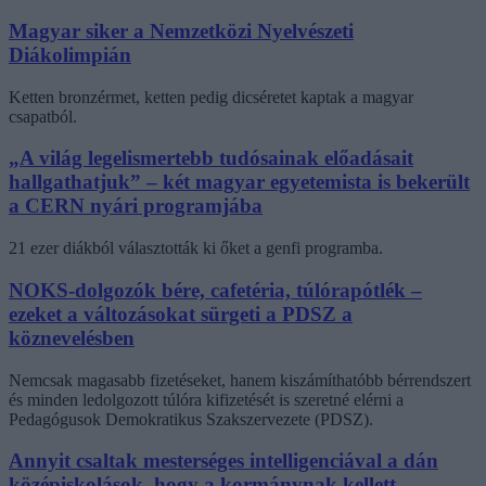
Magyar siker a Nemzetközi Nyelvészeti
Diákolimpián
Ketten bronzérmet, ketten pedig dicséretet kaptak a magyar
csapatból.
„A világ legelismertebb tudósainak előadásait
hallgathatjuk” – két magyar egyetemista is bekerült
a CERN nyári programjába
21 ezer diákból választották ki őket a genfi programba.
NOKS-dolgozók bére, cafetéria, túlórapótlék –
ezeket a változásokat sürgeti a PDSZ a
köznevelésben
Nemcsak magasabb fizetéseket, hanem kiszámíthatóbb bérrendszert
és minden ledolgozott túlóra kifizetését is szeretné elérni a
Pedagógusok Demokratikus Szakszervezete (PDSZ).
Annyit csaltak mesterséges intelligenciával a dán
középiskolások, hogy a kormánynak kellett