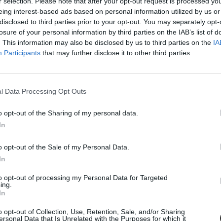
r selection. Please note that after your opt-out request is processed y
eing interest-based ads based on personal information utilized by us or
disclosed to third parties prior to your opt-out. You may separately opt-
amok a hétvégére
losure of your personal information by third parties on the IAB’s list of
. This information may also be disclosed by us to third parties on the
IA
k el az időt, akkor ebből a cikkünkből inspirálódhattok.
Participants
that may further disclose it to other third parties.
l Data Processing Opt Outs
o opt-out of the Sharing of my personal data.
In
telosztásra
o opt-out of the Sale of my Personal Data.
In
to opt-out of processing my Personal Data for Targeted
ing.
In
 egy 14 éves kunszállási lány
o opt-out of Collection, Use, Retention, Sale, and/or Sharing
ersonal Data that Is Unrelated with the Purposes for which it