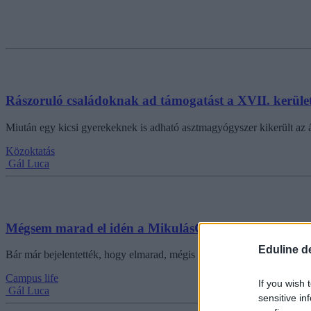
Rászoruló családoknak ad támogatást a XVII. kerüle
Miután egy kicsi gyerekeknek is adható asztmagyógyszer kikerült az 
Közoktatás
Gál Luca
Mégsem marad el idén a MikulásGyár
Eduline d
Bár már bejelentették, hogy elmarad, mégis megszervezik a gyűjtést 
Campus life
If you wish 
Gál Luca
sensitive in