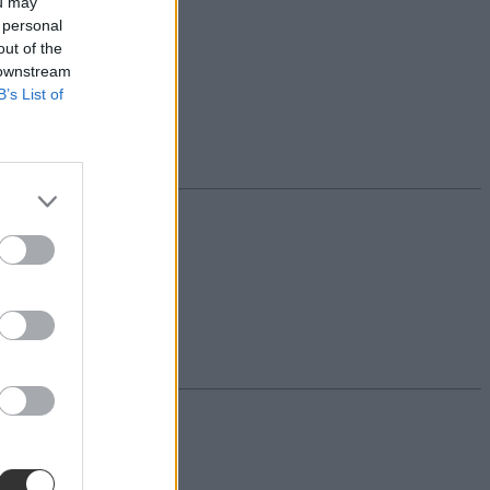
ou may
 personal
out of the
 downstream
B’s List of