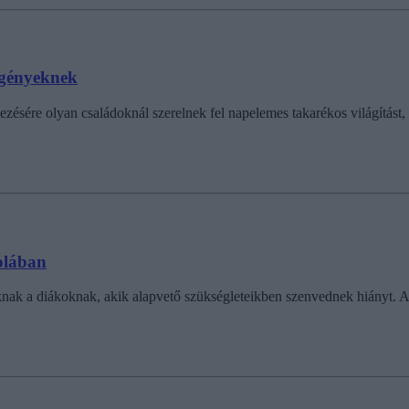
zegényeknek
sére olyan családoknál szerelnek fel napelemes takarékos világítást, ah
kolában
knak a diákoknak, akik alapvető szükségleteikben szenvednek hiányt. A