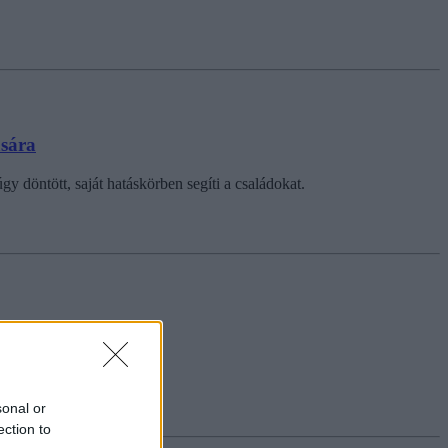
ására
 döntött, saját hatáskörben segíti a családokat.
sonal or
ection to