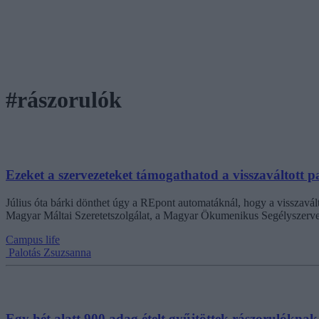
#rászorulók
Ezeket a szervezeteket támogathatod a visszaváltott 
Július óta bárki dönthet úgy a REpont automatáknál, hogy a visszavált
Magyar Máltai Szeretetszolgálat, a Magyar Ökumenikus Segélyszerve
Campus life
Palotás Zsuzsanna
Egy hét alatt 900 adag ételt gyűjtöttek rászorulókna