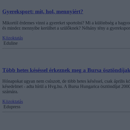
Gyereksport: mit, hol, mennyiért?
Mikortól érdemes vinni a gyereket sportolni? Mi a különbség a hagyom
és mindez mennyibe kerülhet a szülőknek? Néhány tény a gyereksportr
Közoktatás
Eduline
Több hetes késéssel érkeznek meg a Bursa ösztöndíja
Hónapokat ugyan nem csúszott, de több hetes késéssel, csak április kö
késedelmet - adta hírül a Hvg.hu. A Bursa Hungarica ösztöndíjat 2000
számára.
Közoktatás
Edupress