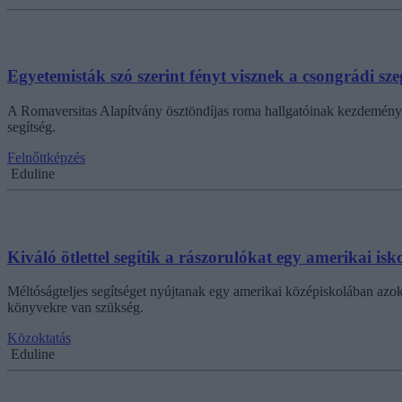
Egyetemisták szó szerint fényt visznek a csongrádi s
A Romaversitas Alapítvány ösztöndíjas roma hallgatóinak kezdeményezé
segítség.
Felnőttképzés
Eduline
Kiváló ötlettel segítik a rászorulókat egy amerikai is
Méltóságteljes segítséget nyújtanak egy amerikai középiskolában azo
könyvekre van szükség.
Közoktatás
Eduline