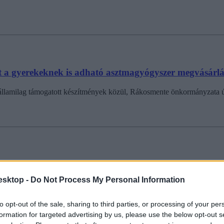
t a gyerekeknek is adható asztmagyógyszer megvásárl
államilag támogatott készítmények közül, Rákosmente önkormányzata úgy
esktop -
Do Not Process My Personal Information
a gyerekeknek.
to opt-out of the sale, sharing to third parties, or processing of your per
formation for targeted advertising by us, please use the below opt-out s