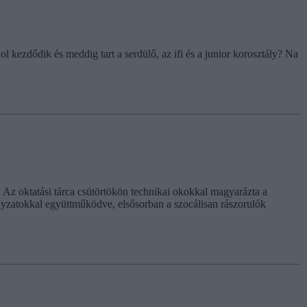
 kezdődik és meddig tart a serdülő, az ifi és a junior korosztály? Na
. Az oktatási tárca csütörtökön technikai okokkal magyarázta a
ányzatokkal együttműködve, elsősorban a szocálisan rászorulók