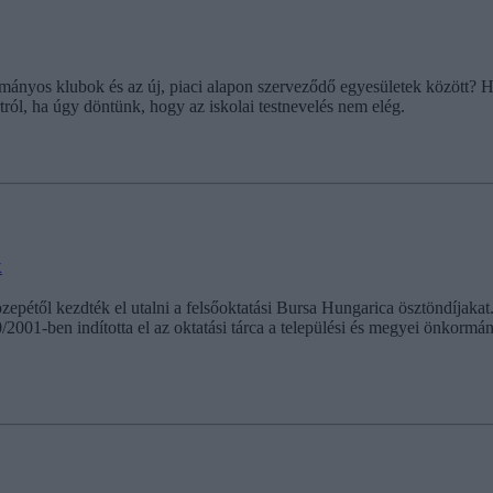
ányos klubok és az új, piaci alapon szerveződő egyesületek között? Hol
ól, ha úgy döntünk, hogy az iskolai testnevelés nem elég.
k
zepétől kezdték el utalni a felsőoktatási Bursa Hungarica ösztöndíjakat
/2001-ben indította el az oktatási tárca a települési és megyei önkorm