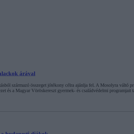
palackok árával
ásból származó összeget jótékony célra ajánlja fel. A Mosolyra váltó p
zet és a Magyar Vöröskereszt gyermek- és családvédelmi programjait t
k a budapesti diákok