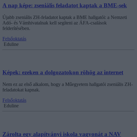
A nap képe: zseniális feladatot kaptak a BME-sek
Újabb zseniális ZH-feladatot kaptak a BME hallgatói: a Nemzeti
Adó- és Vámhivatalnak kell segíteni az ÁFA-csalások
felderítésében.
Felsőoktatás
Eduline
Képek: ezeken a dolgozatokon röhög az internet
Nem ez az első alkalom, hogy a Műegyetem hallgatói zseniális ZH-
feladatokat kapnak.
Felsőoktatás
Eduline
Zárolta egy alapítványi iskola vagyonát a NAV