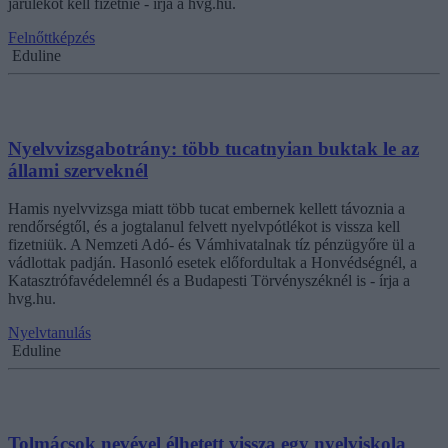
járulékot kell fizetnie - írja a hvg.hu.
Felnőttképzés
Eduline
Nyelvvizsgabotrány: több tucatnyian buktak le az
állami szerveknél
Hamis nyelvvizsga miatt több tucat embernek kellett távoznia a
rendőrségtől, és a jogtalanul felvett nyelvpótlékot is vissza kell
fizetniük. A Nemzeti Adó- és Vámhivatalnak tíz pénzügyőre ül a
vádlottak padján. Hasonló esetek előfordultak a Honvédségnél, a
Katasztrófavédelemnél és a Budapesti Törvényszéknél is - írja a
hvg.hu.
Nyelvtanulás
Eduline
Tolmácsok nevével élhetett vissza egy nyelviskola