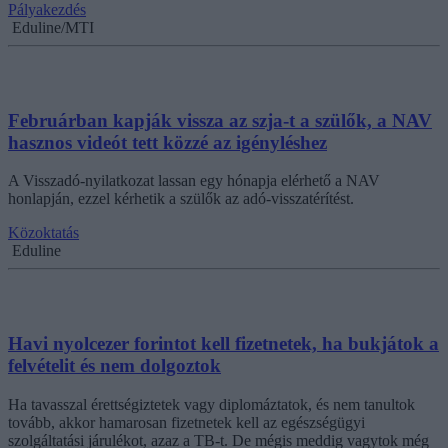
Pályakezdés
Eduline/MTI
Februárban kapják vissza az szja-t a szülők, a NAV
hasznos videót tett közzé az igényléshez
A Visszadó-nyilatkozat lassan egy hónapja elérhető a NAV
honlapján, ezzel kérhetik a szülők az adó-visszatérítést.
Közoktatás
Eduline
Havi nyolcezer forintot kell fizetnetek, ha bukjátok a
felvételit és nem dolgoztok
Ha tavasszal érettségiztetek vagy diplomáztatok, és nem tanultok
tovább, akkor hamarosan fizetnetek kell az egészségügyi
szolgáltatási járulékot, azaz a TB-t. De mégis meddig vagytok még