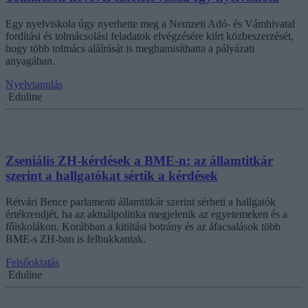
Egy nyelviskola úgy nyerhette meg a Nemzeti Adó- és Vámhivatal
fordítási és tolmácsolási feladatok elvégzésére kiírt közbeszerzését,
hogy több tolmács aláírását is meghamisíthatta a pályázati
anyagában.
Nyelvtanulás
Eduline
Zseniális ZH-kérdések a BME-n: az államtitkár
szerint a hallgatókat sértik a kérdések
Rétvári Bence parlamenti államtitkár szerint sérheti a hallgatók
értékrendjét, ha az aktuálpolitika megjelenik az egyetemeken és a
főiskolákon. Korábban a kitiltási botrány és az áfacsalások több
BME-s ZH-ban is felbukkantak.
Felsőoktatás
Eduline