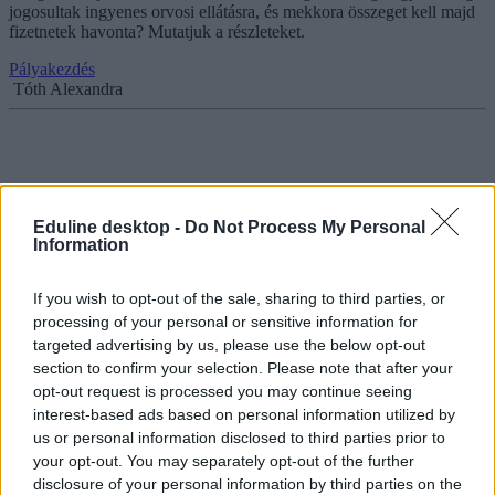
jogosultak ingyenes orvosi ellátásra, és mekkora összeget kell majd
fizetnetek havonta? Mutatjuk a részleteket.
Pályakezdés
Tóth Alexandra
A NAV figyelmeztet: mielőtt diákmunkát
vállalnátok, ellenőrizzétek a leendő munkáltatót a
Eduline desktop -
Do Not Process My Personal
honlapjukon
Information
A be nem jelentett alkalmazottat foglalkoztató cégeknél ugyanis
If you wish to opt-out of the sale, sharing to third parties, or
kockázatos munkába állni - hívták fel a figyelmet.
processing of your personal or sensitive information for
Pályakezdés
targeted advertising by us, please use the below opt-out
Eduline/MTI
section to confirm your selection. Please note that after your
opt-out request is processed you may continue seeing
interest-based ads based on personal information utilized by
us or personal information disclosed to third parties prior to
Holnaptól komoly pénzeket kell fizetnetek, ha nem
your opt-out. You may separately opt-out of the further
disclosure of your personal information by third parties on the
tanultok vagy dolgoztok