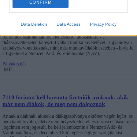
CONFIRM
A NAV tanácsai diákmunkásoknak: napi nyolc
óráért meg kell kapniuk a minimálbért
Data Deletion
Data Access
Privacy Policy
A nyári munkát vállaló diákok a közteherviselés szempontjából
felnőttnek számítanak, bejelentésükre, adózásukra - a
diákszövetkezeten keresztül vállalt munka kivételével - ugyanolyan
szabályok vonatkoznak, mint más munkavállalók esetében - hívja fel
a figyelmet a Nemzeti Adó- és Vámhivatal (NAV).
Pályakezdés
MTI
7110 forintot kell havonta fizetniük azoknak, akik
már nem diákok, de még nem dolgoznak
Annak a diáknak, akinek a diákigazolványa október végén lejárt, és
nem tanul tovább, illetve nem helyezkedett el, és orvosi ellátásra más
jogcímen sem jogosult, be kell jelentkeznie a Nemzeti Adó- és
Vámhivatalhoz, és december 16-tól egészségügyi szolgáltatási