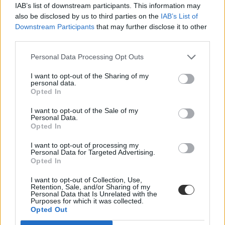
IAB’s list of downstream participants. This information may
Akinek a diákigazolványa október végén lejárt és nem tanul tovább,
also be disclosed by us to third parties on the
IAB’s List of
illetve nem helyezkedett el, december 16-ától egészségügyi
Downstream Participants
that may further disclose it to other
szolgáltatási járulékot kell fizetnie - hívta fel a figyelmet a Nemzeti
third parties.
Adó- és Vámhivatal (NAV).
Personal Data Processing Opt Outs
Pályakezdés
Eduline/MTI
I want to opt-out of the Sharing of my
personal data.
Opted In
I want to opt-out of the Sale of my
Figyelmeztet a NAV: enélkül nem dolgozhattok
Personal Data.
nyáron
Opted In
I want to opt-out of processing my
Ha még nincs adóazonosító jeletek, de szeretnétek a nyáron
Personal Data for Targeted Advertising.
dolgozni, akkor itt az ideje beszerezni, hiszen enélkül nem
Opted In
vállalhattok munkát - hívja fel a figyelmet a Nemzeti Adó- és
Vámhivatal (NAV).
I want to opt-out of Collection, Use,
Retention, Sale, and/or Sharing of my
Felnőttképzés
Personal Data that Is Unrelated with the
Eduline/MTI
Purposes for which it was collected.
Opted Out