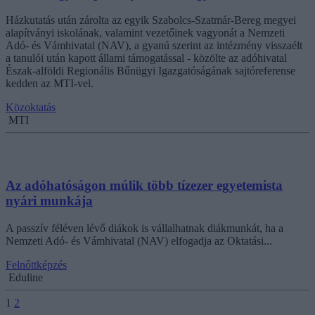
Házkutatás után zárolta az egyik Szabolcs-Szatmár-Bereg megyei
alapítványi iskolának, valamint vezetőinek vagyonát a Nemzeti
Adó- és Vámhivatal (NAV), a gyanú szerint az intézmény visszaélt
a tanulói után kapott állami támogatással - közölte az adóhivatal
Észak-alföldi Regionális Bűnügyi Igazgatóságának sajtóreferense
kedden az MTI-vel.
Közoktatás
MTI
Az adóhatóságon múlik több tízezer egyetemista
nyári munkája
A passzív féléven lévő diákok is vállalhatnak diákmunkát, ha a
Nemzeti Adó- és Vámhivatal (NAV) elfogadja az Oktatási...
Felnőttképzés
Eduline
1
2