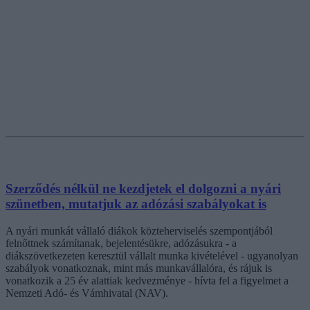
Szerződés nélkül ne kezdjetek el dolgozni a nyári
szünetben, mutatjuk az adózási szabályokat is
A nyári munkát vállaló diákok közteherviselés szempontjából
felnőttnek számítanak, bejelentésükre, adózásukra - a
diákszövetkezeten keresztül vállalt munka kivételével - ugyanolyan
szabályok vonatkoznak, mint más munkavállalóra, és rájuk is
vonatkozik a 25 év alattiak kedvezménye - hívta fel a figyelmet a
Nemzeti Adó- és Vámhivatal (NAV).