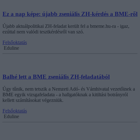
Ez a nap képe: újabb zseniális ZH-kérdés a BME-ről
Újabb aktuálpolitikai ZH-feladat került fel a bmeme.hu-ra - igaz,
ezúttal nem valódi tesztkérdésről van szó.
Felsőoktatás
Eduline
Balhé lett a BME zseniális ZH-feladatából
Úgy tűnik, nem tetszik a Nemzeti Adó- és Vámhivatal vezetőinek a
BME egyik vizsgafeladata - a hallgatóknak a kitiltási botrányról
kellett számításokat végezniük.
Felsőoktatás
Eduline