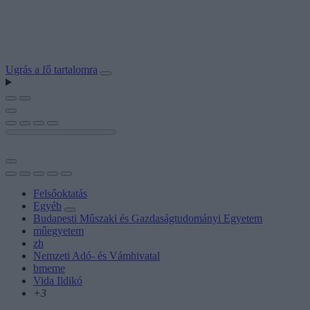
Ugrás a fő tartalomra
Felsőoktatás
Egyéb
Budapesti Műszaki és Gazdaságtudományi Egyetem
műegyetem
zh
Nemzeti Adó- és Vámhivatal
bmeme
Vida Ildikó
+3