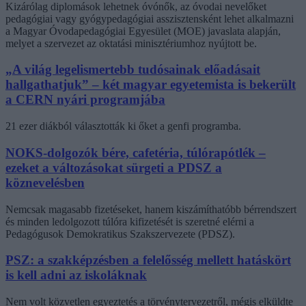
Kizárólag diplomások lehetnek óvónők, az óvodai nevelőket
pedagógiai vagy gyógypedagógiai asszisztensként lehet alkalmazni
a Magyar Óvodapedagógiai Egyesület (MOE) javaslata alapján,
melyet a szervezet az oktatási minisztériumhoz nyújtott be.
„A világ legelismertebb tudósainak előadásait
hallgathatjuk” – két magyar egyetemista is bekerült
a CERN nyári programjába
21 ezer diákból választották ki őket a genfi programba.
NOKS-dolgozók bére, cafetéria, túlórapótlék –
ezeket a változásokat sürgeti a PDSZ a
köznevelésben
Nemcsak magasabb fizetéseket, hanem kiszámíthatóbb bérrendszert
és minden ledolgozott túlóra kifizetését is szeretné elérni a
Pedagógusok Demokratikus Szakszervezete (PDSZ).
PSZ: a szakképzésben a felelősség mellett hatáskört
is kell adni az iskoláknak
Nem volt közvetlen egyeztetés a törvénytervezetről, mégis elküldte