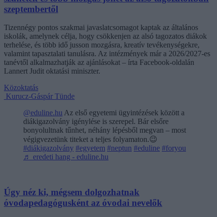
szeptembertől
Tizennégy pontos szakmai javaslatcsomagot kaptak az általános
iskolák, amelynek célja, hogy csökkenjen az alsó tagozatos diákok
terhelése, és több idő jusson mozgásra, kreatív tevékenységekre,
valamint tapasztalati tanulásra. Az intézmények már a 2026/2027-es
tanévtől alkalmazhatják az ajánlásokat – írta Facebook-oldalán
Lannert Judit oktatási miniszter.
Közoktatás
Kurucz-Gáspár Tünde
@eduline.hu
Az első egyetemi ügyintézések között a
diákigazolvány igénylése is szerepel. Bár elsőre
bonyolultnak tűnhet, néhány lépésből megvan – most
végigvezetünk titeket a teljes folyamaton.😉
#diákigazolvány
#egyetem
#neptun
#eduline
#foryou
♬ eredeti hang - eduline.hu
Úgy néz ki, mégsem dolgozhatnak
óvodapedagógusként az óvodai nevelők