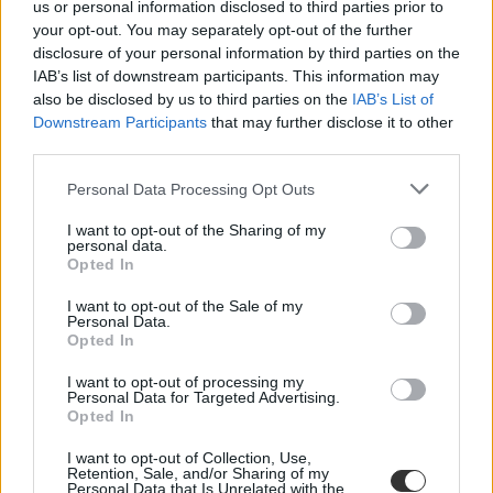
us or personal information disclosed to third parties prior to
your opt-out. You may separately opt-out of the further
disclosure of your personal information by third parties on the
IAB’s list of downstream participants. This information may
also be disclosed by us to third parties on the
IAB’s List of
Downstream Participants
that may further disclose it to other
third parties.
Mi a baj a 8 osztályos általános iskolával, és mi jöhet
Personal Data Processing Opt Outs
helyette?
I want to opt-out of the Sharing of my
A kisiskolák tanárhiánya és a kisgimnáziumok elitképzővé válása
personal data.
nem elszigetelt hibák, hanem a jelenlegi oktatási szerkezet
Opted In
„erővonalai”, amelyek a rendszer gyökeres reformjáért kiáltanak Dr.
Gyarmathy Éva klinikai és neveléslélektani szakpszichológus,
I want to opt-out of the Sale of my
egyetemi tanár szerint.
Personal Data.
Opted In
Közoktatás
Kurucz-Gáspár Tünde
I want to opt-out of processing my
Personal Data for Targeted Advertising.
Opted In
Dolgoznának az egyetem mellett, mégsem
vállalhatnak diákmunkát – több mint százezer
I want to opt-out of Collection, Use,
levelezős hallgatót érinthet a szabály
Retention, Sale, and/or Sharing of my
Personal Data that Is Unrelated with the