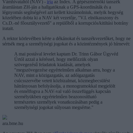
Vámhivataltól (NAV) -
írja
az Index. A gépészmérnöki tanszék
áramlástan ZH-ján a hallgatóknak a GPS-koordináták és a
légnyomás segítségével azt kellett kiszámolniuk, melyik hegység
közelében dobta ki a NAV két vezetője, "V.I. elnökasszony és
Cs.D.-né főosztályvezető" a repülőből a korrupciós/kitiltási botrány
iratait.
A rektor körlevélben kérte a dékánokat és tanszékvezetőket, hogy ne
sértsék meg a személyiségi jogokat és a közintézmények jó hírnevét:
A mai postával levelet kaptam Dr. Trinn Gábor Ügyvéd
Úrtól azzal a kéréssel, hogy mellőzzük olyan
szövegezésű feladatok kiadását, amelyek
"megszövegezése egyértelműen alkalmas arra, hogy a
NAV, mint a közigazgatás, az adóigazgatás
csúcsszervébe vetett közbizalmat, közmegbecsülést
hátrányosan befolyásolja, a monogramokkal megjelölt
és ennélfogva a NAV-val való összefüggés kapcsán
személyükben egyértelműen beazonosítható
természetes személyek vonatkozásában pedig a
személyiségi jogokat súlyosan megsértse."
ara.bme.hu