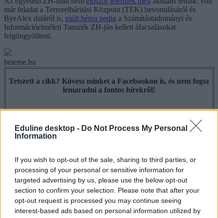
Az egyetem ZH-iban nem
először jelennek meg
aktuális témák: volt
már feladat a Terrorelháritási Központ (TEK) bevonulásáról és
ByeAlex daláról is,
múlt héten pedig
a Számítástudományi és
Információelméleti Tanszék ZH-ján kellett áfacsalásokat
felgöngyölíteni.
bmeme.hu
Tetszett a cikk? Kövess minket a Facebookon is, és nem fogsz
lemaradni a fontos hírekről!
Eduline desktop -
Do Not Process My Personal
Information
Budapesti Műszaki és Gazdaságtudományi Egyetem
műegyetem
If you wish to opt-out of the sale, sharing to third parties, or
zh
processing of your personal or sensitive information for
Nemzeti Adó- és Vámhivatal
targeted advertising by us, please use the below opt-out
bmeme
section to confirm your selection. Please note that after your
Vida Ildikó
opt-out request is processed you may continue seeing
Hozzászólások
interest-based ads based on personal information utilized by