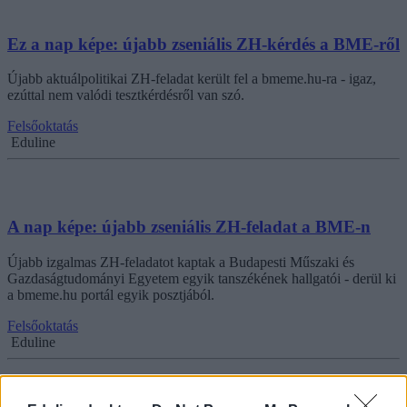
Ez a nap képe: újabb zseniális ZH-kérdés a BME-ről
Újabb aktuálpolitikai ZH-feladat került fel a bmeme.hu-ra - igaz,
ezúttal nem valódi tesztkérdésről van szó.
Felsőoktatás
Eduline
A nap képe: újabb zseniális ZH-feladat a BME-n
Újabb izgalmas ZH-feladatot kaptak a Budapesti Műszaki és
Gazdaságtudományi Egyetem egyik tanszékének hallgatói - derül ki
a bmeme.hu portál egyik posztjából.
Felsőoktatás
Eduline