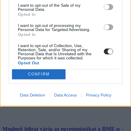
Ezeken az egyetemistákon röhög az internet -
I want to opt-out of the Sale of my
Personal Data.
beindult a mémgyár
Opted In
Egymást érik a vizsgák az egyetemeken és főiskolákon, a bmeme.
I want to opt-out of processing my
Personal Data for Targeted Advertising.
Felsőoktatás
Opted In
Eduline
I want to opt-out of Collection, Use,
Retention, Sale, and/or Sharing of my
Personal Data that Is Unrelated with the
Purposes for which it was collected.
Opted Out
A nap képe: így telik a vizsgaidőszak a BME-n
CONFIRM
Az ünnepek alatt is érhetik kellemetlen meglepetések a hallgatókat -
a bmeme.hu szerint a Műegyetemen ez egyáltalán nem ritka. Ez a
nap képe.
Data Deletion
Data Access
Privacy Policy
Felsőoktatás
Eduline
Meglepő felirat várja az egyetemistákat a BME-n -