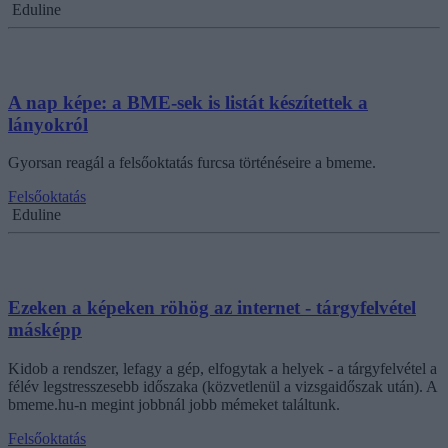
Eduline
A nap képe: a BME-sek is listát készítettek a
lányokról
Gyorsan reagál a felsőoktatás furcsa történéseire a bmeme.
Felsőoktatás
Eduline
Ezeken a képeken röhög az internet - tárgyfelvétel
másképp
Kidob a rendszer, lefagy a gép, elfogytak a helyek - a tárgyfelvétel a
félév legstresszesebb időszaka (közvetlenül a vizsgaidőszak után). A
bmeme.hu-n megint jobbnál jobb mémeket találtunk.
Felsőoktatás