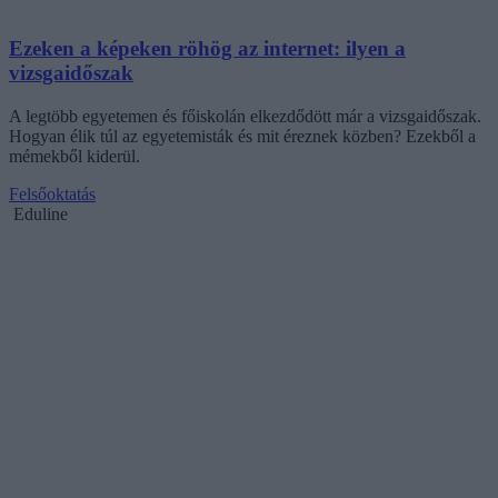
Ezeken a képeken röhög az internet: ilyen a
vizsgaidőszak
A legtöbb egyetemen és főiskolán elkezdődött már a vizsgaidőszak.
Hogyan élik túl az egyetemisták és mit éreznek közben? Ezekből a
mémekből kiderül.
Felsőoktatás
Eduline