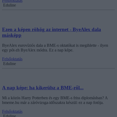
Felsőoktatás
Eduline
Ezen a képen röhög az internet - ByeAlex dala
másképp
ByeAlex eurovíziós dala a BME-s oktatókat is megihlette - ilyen
egy pót-zh ByeAlex módra. Ez a nap képe.
Felsőoktatás
Eduline
A nap képe: ha kikerülsz a BME-ről...
Mi a közös Harry Potterben és egy BME-s friss diplomásban? A
bmeme.hu már a záróvizsga-időszakra készül: ez a nap fotója.
Felsőoktatás
Eduline