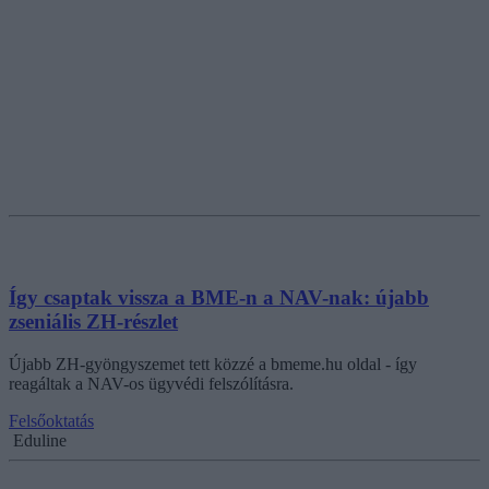
Így csaptak vissza a BME-n a NAV-nak: újabb
zseniális ZH-részlet
Újabb ZH-gyöngyszemet tett közzé a bmeme.hu oldal - így
reagáltak a NAV-os ügyvédi felszólításra.
Felsőoktatás
Eduline