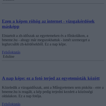
Ezen a képen röhög az internet - vizsgakérdések
másképp
Elstartolt a zh-időszak az egyetemeken és a főiskolákon, a
bmeme.hu - ahogy már megszokhattuk - ismét szemezget a
legfurcsább zh-kérdésekből. Ez a nap képe.
Felsőoktatás
Eduline
A nap képe: ez a fotó terjed az egyetemisták között
Közeledik a vizsgaidőszak, ami a Műegyetemen sem piskóta - erre a
bmeme.hu is reagált, a kép pedig terjedni kezdett a közösségi
oldalakon. Ez a nap fotója.
Felsőoktatás