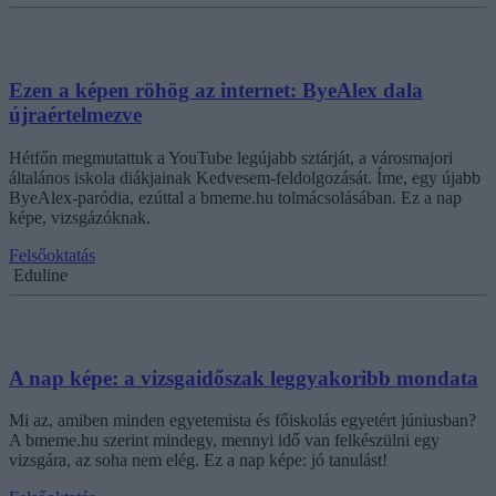
Ezen a képen röhög az internet: ByeAlex dala
újraértelmezve
Hétfőn megmutattuk a YouTube legújabb sztárját, a városmajori
általános iskola diákjainak Kedvesem-feldolgozását. Íme, egy újabb
ByeAlex-paródia, ezúttal a bmeme.hu tolmácsolásában. Ez a nap
képe, vizsgázóknak.
Felsőoktatás
Eduline
A nap képe: a vizsgaidőszak leggyakoribb mondata
Mi az, amiben minden egyetemista és főiskolás egyetért júniusban?
A bmeme.hu szerint mindegy, mennyi idő van felkészülni egy
vizsgára, az soha nem elég. Ez a nap képe: jó tanulást!