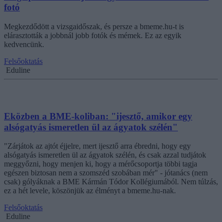
fotó
Megkezdődött a vizsgaidőszak, és persze a bmeme.hu-t is
elárasztották a jobbnál jobb fotók és mémek. Ez az egyik
kedvencünk.
Felsőoktatás
Eduline
Eközben a BME-koliban: "ijesztő, amikor egy
alsógatyás ismeretlen ül az ágyatok szélén"
"Zárjátok az ajtót éjjelre, mert ijesztő arra ébredni, hogy egy
alsógatyás ismeretlen ül az ágyatok szélén, és csak azzal tudjátok
meggyőzni, hogy menjen ki, hogy a mérőcsoportja többi tagja
egészen biztosan nem a szomszéd szobában mér" - jótanács (nem
csak) gólyáknak a BME Kármán Tódor Kollégiumából. Nem túlzás,
ez a hét levele, köszönjük az élményt a bmeme.hu-nak.
Felsőoktatás
Eduline