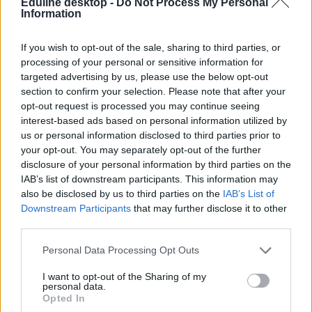
Eduline desktop -
Do Not Process My Personal
Balhé lett a BME zseniális ZH-feladatából
Information
Úgy tűnik, nem tetszik a Nemzeti Adó- és Vámhivatal vezetőinek a
If you wish to opt-out of the sale, sharing to third parties, or
BME egyik vizsgafeladata - a hallgatóknak a kitiltási botrányról
processing of your personal or sensitive information for
kellett számításokat végezniük.
targeted advertising by us, please use the below opt-out
Felsőoktatás
section to confirm your selection. Please note that after your
Eduline
opt-out request is processed you may continue seeing
interest-based ads based on personal information utilized by
us or personal information disclosed to third parties prior to
your opt-out. You may separately opt-out of the further
disclosure of your personal information by third parties on the
Ezeken a képeken röhög az internet: "ez most jegy
IAB’s list of downstream participants. This information may
vagy pontszám?"
also be disclosed by us to third parties on the
IAB’s List of
Downstream Participants
that may further disclose it to other
Nagy kedvencünk a bmeme.hu, ahol jobbnál jobb mémgyűjteményt
találtok - nem csak BME-seknek ajánljuk. Íme, a mi kedvenceink.
third parties.
Felsőoktatás
Personal Data Processing Opt Outs
Eduline
I want to opt-out of the Sharing of my
personal data.
Opted In