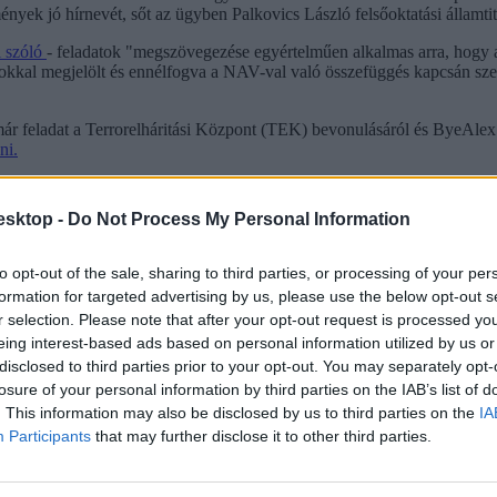
ek jó hírnevét, sőt az ügyben Palkovics László felsőoktatási államtitká
l szóló
- feladatok "megszövegezése egyértelműen alkalmas arra, hogy a
okkal megjelölt és ennélfogva a NAV-val való összefüggés kapcsán sz
r feladat a Terrorelháritási Központ (TEK) bevonulásáról és ByeAlex 
ni.
cikk? Kövess minket a Facebookon is, és nem fogsz lemaradni a font
esktop -
Do Not Process My Personal Information
to opt-out of the sale, sharing to third parties, or processing of your per
formation for targeted advertising by us, please use the below opt-out s
r selection. Please note that after your opt-out request is processed y
eing interest-based ads based on personal information utilized by us or
disclosed to third parties prior to your opt-out. You may separately opt-
losure of your personal information by third parties on the IAB’s list of
. This information may also be disclosed by us to third parties on the
IA
Participants
that may further disclose it to other third parties.