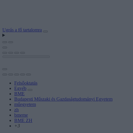
Ugrás a fő tartalomra
Felsőoktatás
Egyéb
BME
Budapesti Műszaki és Gazdaságtudományi Egyetem
műegyetem
zh
bmeme
BME ZH
+3