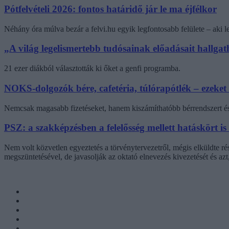
Pótfelvételi 2026: fontos határidő jár le ma éjfélkor
Néhány óra múlva bezár a felvi.hu egyik legfontosabb felülete – aki
„A világ legelismertebb tudósainak előadásait hallg
21 ezer diákból választották ki őket a genfi programba.
NOKS-dolgozók bére, cafetéria, túlórapótlék – ezeket
Nemcsak magasabb fizetéseket, hanem kiszámíthatóbb bérrendszert és 
PSZ: a szakképzésben a felelősség mellett hatáskört is
Nem volt közvetlen egyeztetés a törvénytervezetről, mégis elküldte r
megszüntetésével, de javasolják az oktató elnevezés kivezetését és az