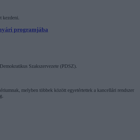
t kezdeni.
N nyári programjába
ok Demokratikus Szakszervezete (PDSZ).
tériumnak, melyben többek között egyetértettek a kancellári rendszer
g.