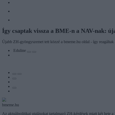
Így csaptak vissza a BME-n a NAV-nak: úja
Újabb ZH-gyöngyszemet tett közzé a bmeme.hu oldal - így reagáltak 
Eduline
bmeme.hu
Az aktuálpolitikai utalásokat tartalmazó ZH-kérdések miatt két hete