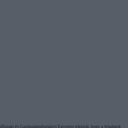
i Műszaki és Gazdaságtudományi Egyetem rektorát, hogy a feladatok