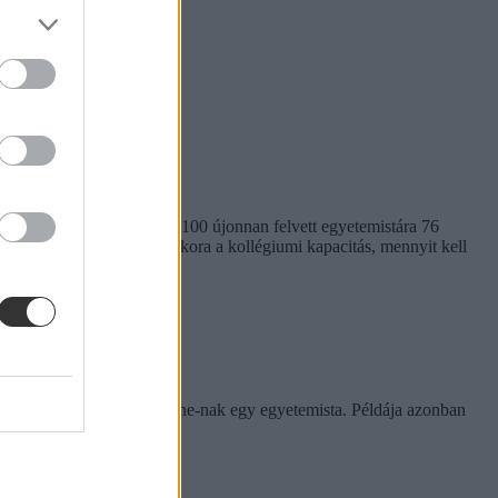
em egységes. Míg a BME-n 100 újonnan felvett egyetemistára 76
kben. Megnéztük, hol mekkora a kollégiumi kapacitás, mennyit kell
rinthet a szabály
e tapasztalatairól az Eduline-nak egy egyetemista. Példája azonban