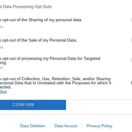
l Data Processing Opt Outs
o opt-out of the Sharing of my personal data.
In
o opt-out of the Sale of my Personal Data.
In
ba, mint ahány kollégiumi férőhely összesen van
to opt-out of processing my Personal Data for Targeted
 hány kollégiumi férőhely jut a hallgatókra, a térítési díj összege s
ing.
jak pedig 9300 és 25 500 forint között mozognak a vizsgált intézménye
In
o opt-out of Collection, Use, Retention, Sale, and/or Sharing
ersonal Data that Is Unrelated with the Purposes for which it
lected.
Out
diákmunkát – több mint százezer levelezős hallgatót é
CONFIRM
agozatos hallgató vagyok, egyből húzni kezdték a szájukat” – számolt b
gekről.
Data Deletion
Data Access
Privacy Policy