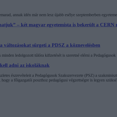
 lemarad, annak idén már nem lesz újabb esélye szeptemberben egyeteme
athatjuk” – két magyar egyetemista is bekerült a CER
 a változásokat sürgeti a PDSZ a köznevelésben
minden ledolgozott túlóra kifizetését is szeretné elérni a Pedagógus
 kell adni az iskoláknak
észletes észrevételeit a Pedagógusok Szakszervezete (PSZ) a szakminisz
t, hogy a főigazgatói poszthoz pedagógusi végzettségre is legyen szüksé