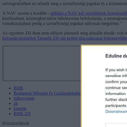
szövegezésében ne sértsék meg a személyiségi jogokat és a közintézmény
A NAV szerint a korábbi -
például a NAV két vezetőjének keresésérő
közbizalmat, közmegbecsülést hátrányosan befolyásolja, a monogram
vonatkozásában pedig a személyiségi jogokat súlyosan megsértse."
Az egyetem ZH-iban nem először jelennek meg aktuális témák: volt má
Információelméleti Tanszék ZH-ján kellett áfacsalásokat felgöngyölíte
Tetszett a 
Eduline d
If you wish 
sensitive in
confirm you
continue se
BME
Budapesti Műszaki és Gazdaságtudományi Egyetem
information 
műegyetem
further disc
zh
participants
bmeme
Downstream 
BME ZH
Hozzászólások