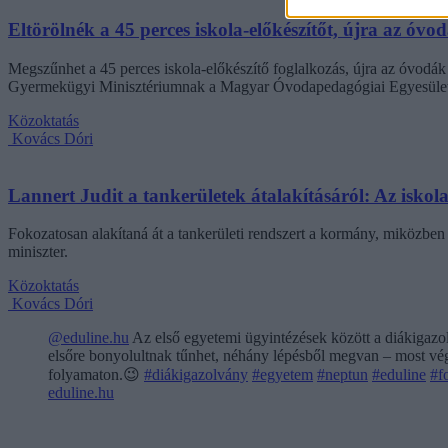
Eltörölnék a 45 perces iskola-előkészítőt, újra az óvo
Megszűnhet a 45 perces iskola-előkészítő foglalkozás, újra az óvodák 
Gyermekügyi Minisztériumnak a Magyar Óvodapedagógiai Egyesület
Közoktatás
Kovács Dóri
Lannert Judit a tankerületek átalakításáról: Az isko
Fokozatosan alakítaná át a tankerületi rendszert a kormány, miközben m
miniszter.
Közoktatás
Kovács Dóri
@eduline.hu
Az első egyetemi ügyintézések között a diákigazol
elsőre bonyolultnak tűnhet, néhány lépésből megvan – most végi
folyamaton.😉
#diákigazolvány
#egyetem
#neptun
#eduline
#f
eduline.hu