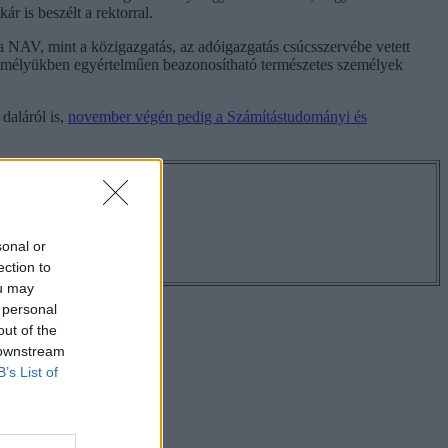
r is beszélt a rektorral.
 NAV, mint a közigazgatás, az adóigazgatás csúcsszervébe vetett
emélyükben egyértelműen beazonosítható természetes személyek
daláról is,
november végén pedig a Számítástudományi és
os hírekről!
sonal or
ection to
ou may
 personal
out of the
 downstream
B’s List of