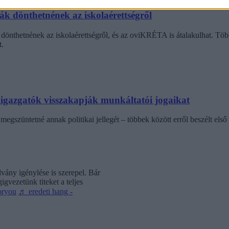
dák dönthetnének az iskolaérettségről
dönthetnének az iskolaérettségről, és az oviKRÉTA is átalakulhat. Többe
.
laigazgatók visszakapják munkáltatói jogaikat
egszüntetné annak politikai jellegét – többek között erről beszélt első 
vány igénylése is szerepel. Bár
gvezetünk titeket a teljes
oryou
♬ eredeti hang -