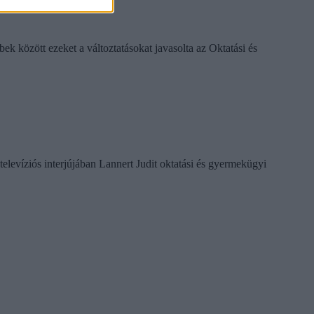
k között ezeket a változtatásokat javasolta az Oktatási és
televíziós interjújában Lannert Judit oktatási és gyermekügyi