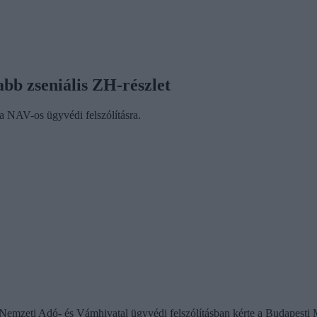
bb zseniális ZH-részlet
a NAV-os ügyvédi felszólításra.
 a Nemzeti Adó- és Vámhivatal ügyvédi felszólításban kérte a Budapest