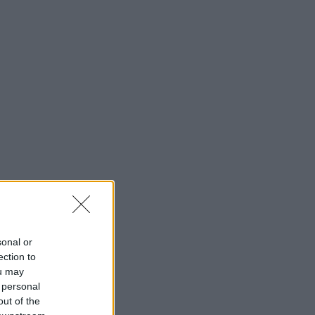
sonal or
ection to
ou may
 personal
out of the