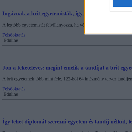
Ingáznak a brit egyetemisták, így spórolnak
A legtöbb egyetemistát felvillanyozza, ha végre kollégiumba költözhet,
Felsőoktatás
Eduline
Jön a feketeleves: megint emelik a tandíjat a brit egy
A brit egyetemek több mint fele, 122-ből 64 intézmény tervez tandíjem
Felsőoktatás
Eduline
Így lehet diplomát szerezni egyetem és tandíj nélkül, l