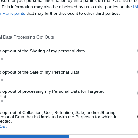
losure of your personal information by third parties on the IAB’s list of
. This information may also be disclosed by us to third parties on the
IA
Participants
that may further disclose it to other third parties.
l Data Processing Opt Outs
a brit elitegyetemen
o opt-out of the Sharing of my personal data.
rdra, mert elbizonytalanítják őket a pénzügyi...
In
o opt-out of the Sale of my Personal Data.
In
to opt-out of processing my Personal Data for Targeted
gednek tanulni?
ing.
In
bemutatnia egy brit felvételizőnek, az Oxford...
o opt-out of Collection, Use, Retention, Sale, and/or Sharing
ersonal Data that Is Unrelated with the Purposes for which it
lected.
Out