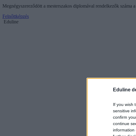
Megnégyszereződött a mesterszakos diplomával rendelkezők száma a 
Felnőttképzés
Eduline
Eduline d
If you wish 
sensitive in
confirm you
continue se
information 