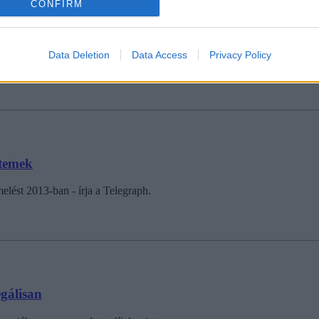
CONFIRM
Data Deletion
Data Access
Privacy Policy
 és önállóan, szülői felügyelet nélkül hozhat...
etemek
elést 2013-ban - írja a Telegraph.
egálisan