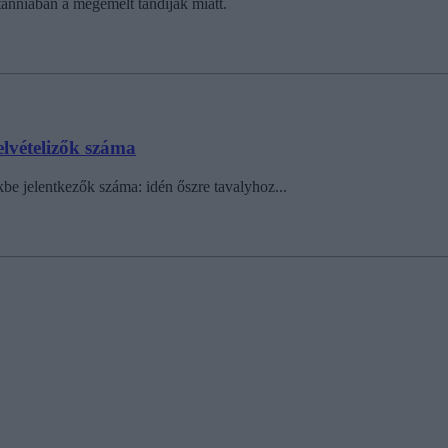
anniában a megemelt tandíjak miatt.
elvételizők száma
kbe jelentkezők száma: idén őszre tavalyhoz...