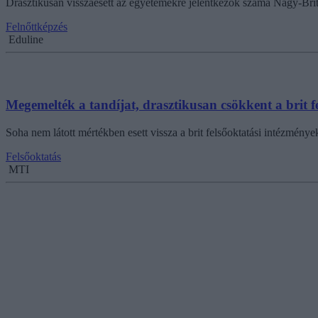
Drasztikusan visszaesett az egyetemekre jelentkezők száma Nagy-Brit
Felnőttképzés
Eduline
Megemelték a tandíjat, drasztikusan csökkent a brit f
Soha nem látott mértékben esett vissza a brit felsőoktatási intézménye
Felsőoktatás
MTI