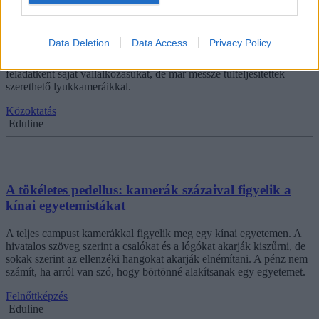
Zseniális vállalkozást indított néhány budapesti
gimnazista
Data Deletion
Data Access
Privacy Policy
Az AKG diákjainak egy évig kell életben tartaniuk iskolai
feladatként saját vállalkozásukat, de már messze túlteljesítettek
szerethető lyukkameráikkal.
Közoktatás
Eduline
A tökéletes pedellus: kamerák százaival figyelik a
kínai egyetemistákat
A teljes campust kamerákkal figyelik meg egy kínai egyetemen. A
hivatalos szöveg szerint a csalókat és a lógókat akarják kiszűrni, de
sokak szerint az ellenzéki hangokat akarják elnémítani. A pénz nem
számít, ha arról van szó, hogy börtönné alakítsanak egy egyetemet.
Felnőttképzés
Eduline