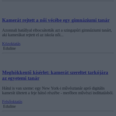
Kamerát rejtett a női vécébe egy gimnáziumi tanár
Azonnali hatállyal elbocsátották azt a szingapúri gimnáziumi tanárt,
aki kamerákat rejtett el az iskola női...
Közoktatás
Eduline
Meghökkentő kísérlet: kamerát szereltet tarkójára
az egyetemi tanár
Hátul is van szeme: egy New York-i művésztanár apró digitális
kamerát ültetett a feje hátsó részébe - merőben művészi indíttatásból.
Felsőoktatás
Eduline