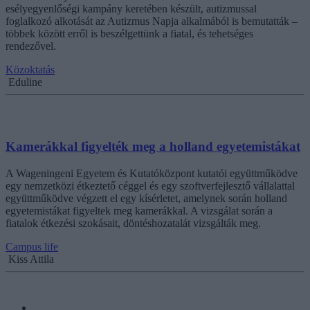
esélyegyenlőségi kampány keretében készült, autizmussal
foglalkozó alkotását az Autizmus Napja alkalmából is bemutatták –
többek között erről is beszélgettünk a fiatal, és tehetséges
rendezővel.
Közoktatás
Eduline
Kamerákkal figyelték meg a holland egyetemistákat
A Wageningeni Egyetem és Kutatóközpont kutatói együttműködve
egy nemzetközi étkeztető céggel és egy szoftverfejlesztő vállalattal
együttműködve végzett el egy kísérletet, amelynek során holland
egyetemistákat figyeltek meg kamerákkal. A vizsgálat során a
fiatalok étkezési szokásait, döntéshozatalát vizsgálták meg.
Campus life
Kiss Attila