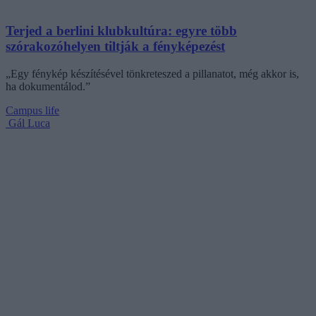
Terjed a berlini klubkultúra: egyre több
szórakozóhelyen tiltják a fényképezést
„Egy fénykép készítésével tönkreteszed a pillanatot, még akkor is,
ha dokumentálod.”
Campus life
Gál Luca