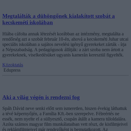
Megtalálták a dühöngőnek kialakított szobát a
kecskeméti iskolában
Hiába cáfolta annak létezését korábban az intézmény, megtalálta a
rendőrség azt a szobát február 10-én, ahová a kecskeméti Juhar utcai
speciális iskolában a sajátos nevelési igényű gyerekeket zárták - írja
a Népszabadság. A pedagógusok állítják: a zárt szoba nem ártott a
gyerekeknek, viselkedésüket ugyanis kamerán keresztül figyelték.
Közoktatás
Edupress
Aki a világ végén is rendezni fog
Spáh Dávid neve senki előtt sem ismeretlen, hiszen évekig láthattuk
a tévé képernyőjén, a Família Kft.-ben szerepelve. Félreértés ne
essék, nem nyelte el a süllyesztő, csupán átállt a kamera túloldalára.
Azóta számos magyar film munkálataiban vett részt, de kisfilmjeivel
és reklámfilmjeivel már rendezőként is bemutatkozott. Az