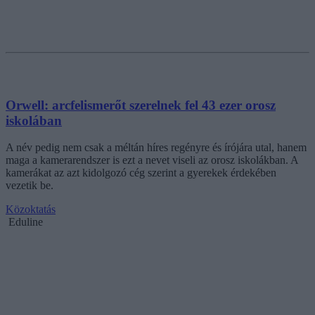
Orwell: arcfelismerőt szerelnek fel 43 ezer orosz
iskolában
A név pedig nem csak a méltán híres regényre és írójára utal, hanem
maga a kamerarendszer is ezt a nevet viseli az orosz iskolákban. A
kamerákat az azt kidolgozó cég szerint a gyerekek érdekében
vezetik be.
Közoktatás
Eduline