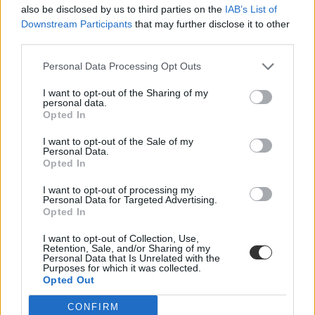
also be disclosed by us to third parties on the
IAB’s List of
Downstream Participants
that may further disclose it to other
third parties.
Bekamerázzák a szerbiai iskolásokat
Personal Data Processing Opt Outs
Kamerák és egyenruha is jön a szerbiai iskolákba.
I want to opt-out of the Sharing of my
Közoktatás
personal data.
Eduline
Opted In
I want to opt-out of the Sale of my
Personal Data.
Opted In
"Indokolatlan jelestől" védené kamerákkal az
érettségizőket a szülői szervezet
I want to opt-out of processing my
Personal Data for Targeted Advertising.
Opted In
Gyakorlatilag minden létező vizsgát kamerákkal rögzítene az
MSZOE.
I want to opt-out of Collection, Use,
Retention, Sale, and/or Sharing of my
Érettségi-felvételi
Personal Data that Is Unrelated with the
Eduline
Purposes for which it was collected.
Opted Out
CONFIRM