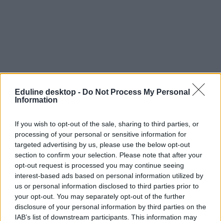
Eduline desktop -
Do Not Process My Personal
Information
If you wish to opt-out of the sale, sharing to third parties, or
processing of your personal or sensitive information for
Az összes iskola termeit bekamerázzák, mobilappon
targeted advertising by us, please use the below opt-out
nézhetik a diákokat az indiai szülők
section to confirm your selection. Please note that after your
opt-out request is processed you may continue seeing
Három hónapon belül az összes állami iskolát bekamerázzák
interest-based ads based on personal information utilized by
Delhiben, India fővárosában - írja a 444.hu.
us or personal information disclosed to third parties prior to
your opt-out. You may separately opt-out of the further
Közoktatás
disclosure of your personal information by third parties on the
Eduline
IAB’s list of downstream participants. This information may