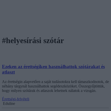
#helyesírási szótár
Ezeken az érettségiken használhattok szótárakat és
atlaszt
Az érettségin alapvetően a saját tudásotokra kell támaszkodnotok, de
néhány tárgynál használhattok segédeszközöket. Összegyűjtöttük,
hogy milyen szótárak és atlaszok lehetnek nálatok a vizsgán.
Érettségi-felvételi
Eduline