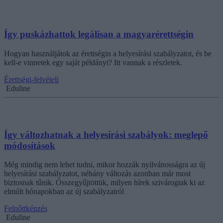
Így puskázhattok legálisan a magyarérettségin
Hogyan használjátok az érettségin a helyesírási szabályzatot, és be
kell-e vinnetek egy saját példányt? Itt vannak a részletek.
Érettségi-felvételi
Eduline
Így változhatnak a helyesírási szabályok: meglepő
módosítások
Még mindig nem lehet tudni, mikor hozzák nyilvánosságra az új
helyesírási szabályzatot, néhány változás azonban már most
biztosnak tűnik. Összegyűjtöttük, milyen hírek szivárogtak ki az
elmúlt hónapokban az új szabályzatról
Felnőttképzés
Eduline