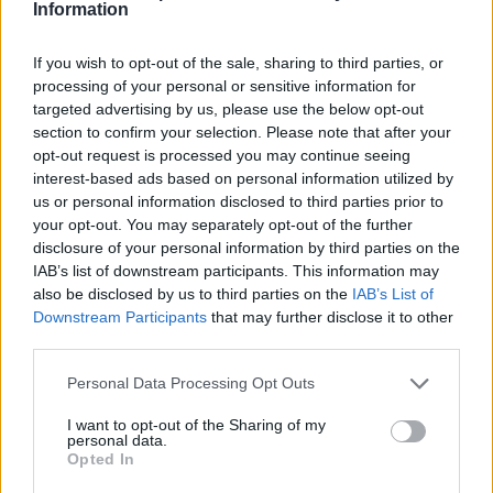
Information
Meghökkentő helyesírási hibát találtak, méghozzá
If you wish to opt-out of the sale, sharing to third parties, or
egészen meglepő helyen
processing of your personal or sensitive information for
targeted advertising by us, please use the below opt-out
Újabb helyesírási hibát talált - ezúttal egy krékeres zacskón - az
section to confirm your selection. Please note that after your
MTA helyesírási oldalának egyik olvasója.
opt-out request is processed you may continue seeing
Közoktatás
interest-based ads based on personal information utilized by
Eduline
us or personal information disclosed to third parties prior to
your opt-out. You may separately opt-out of the further
disclosure of your personal information by third parties on the
IAB’s list of downstream participants. This information may
also be disclosed by us to third parties on the
IAB’s List of
Kínos helyesírási hibán röhög az internet - ez a nap
Downstream Participants
that may further disclose it to other
képe
third parties.
Újabb helyesírási hibát csípett el a helyesiras.hu egyik olvasója, a
Personal Data Processing Opt Outs
fotót Facebookon tették közzé.
Közoktatás
I want to opt-out of the Sharing of my
personal data.
Eduline
Opted In