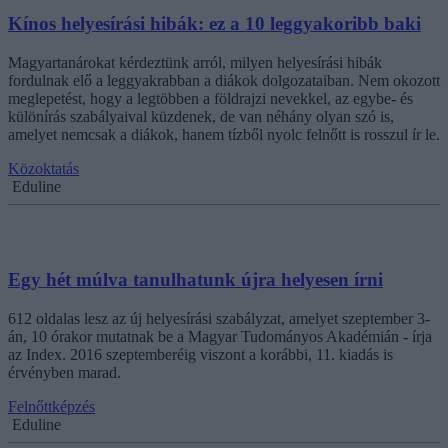
Kínos helyesírási hibák: ez a 10 leggyakoribb baki
Magyartanárokat kérdeztünk arról, milyen helyesírási hibák
fordulnak elő a leggyakrabban a diákok dolgozataiban. Nem okozott
meglepetést, hogy a legtöbben a földrajzi nevekkel, az egybe- és
különírás szabályaival küzdenek, de van néhány olyan szó is,
amelyet nemcsak a diákok, hanem tízből nyolc felnőtt is rosszul ír le.
Közoktatás
Eduline
Egy hét múlva tanulhatunk újra helyesen írni
612 oldalas lesz az új helyesírási szabályzat, amelyet szeptember 3-
án, 10 órakor mutatnak be a Magyar Tudományos Akadémián - írja
az Index. 2016 szeptemberéig viszont a korábbi, 11. kiadás is
érvényben marad.
Felnőttképzés
Eduline