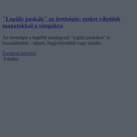
"Legális puskák" az érettségin: ezeket vihetitek
magatokkal a vizsgákra
Az érettségin a legtöbb tantárgynál "legális puskákat" is
használhattok - atlaszt, függvénytáblát vagy szótárt.
Érettségi-felvételi
Eduline