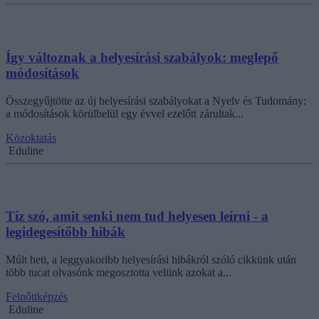
Így változnak a helyesírási szabályok: meglepő
módosítások
Összegyűjtötte az új helyesírási szabályokat a Nyelv és Tudomány:
a módosítások körülbelül egy évvel ezelőtt zárultak...
Közoktatás
Eduline
Tíz szó, amit senki nem tud helyesen leírni - a
legidegesítőbb hibák
Múlt heti, a leggyakoribb helyesírási hibákról szóló cikkünk után
több tucat olvasónk megosztotta velünk azokat a...
Felnőttképzés
Eduline