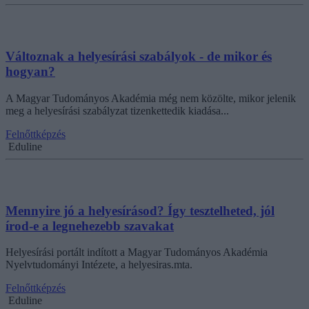
Változnak a helyesírási szabályok - de mikor és
hogyan?
A Magyar Tudományos Akadémia még nem közölte, mikor jelenik
meg a helyesírási szabályzat tizenkettedik kiadása...
Felnőttképzés
Eduline
Mennyire jó a helyesírásod? Így tesztelheted, jól
írod-e a legnehezebb szavakat
Helyesírási portált indított a Magyar Tudományos Akadémia
Nyelvtudományi Intézete, a helyesiras.mta.
Felnőttképzés
Eduline