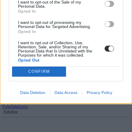
I want to opt-out of the Sale of my
Personal Data.
Opted In
Tíz szó, amit senki nem tud helyesen leírni: három
nehéz teszt
I want to opt-out of processing my
Personal Data for Targeted Advertising.
Opted In
Jobbnál jobb helyesírási teszteket ajánlottunk nektek az elmúlt
hónapokban - itt találjátok a három legnépszerűbb kvízt. Ha
lemaradtatok volna bármelyikről, most kipróbálhatjátok.
I want to opt-out of Collection, Use,
Retention, Sale, and/or Sharing of my
Personal Data that Is Unrelated with the
Felnőttképzés
Purposes for which it was collected.
Eduline
Opted Out
CONFIRM
Kínos és durva helyesírási hiba a kirakatban
Data Deletion
Data Access
Privacy Policy
Nem is kínos, inkább vicces. Vagy inkább őszinte?
Felnőttképzés
Eduline