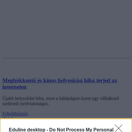
Meghökkentő és kínos helyesírási hiba terjed az
interneten
Újabb helyesírási hiba, most a faliújságon üzent egy vállalkozó
szellemű nyelvtanmágus.
Felnőttképzés
Eduline
Eduline desktop -
Do Not Process My Personal