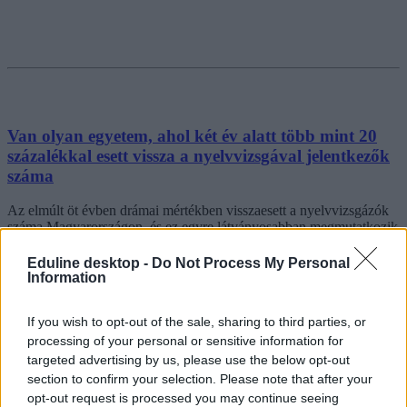
Van olyan egyetem, ahol két év alatt több mint 20
százalékkal esett vissza a nyelvvizsgával jelentkezők
száma
Az elmúlt öt évben drámai mértékben visszaesett a nyelvvizsgázók
száma Magyarországon, és ez egyre látványosabban megmutatkozik
a felsőoktatásba jelentkezők körében is: míg korábban a nagy
budapesti egyetemekre felvettek szinte mindegyike rendelkezett
Eduline desktop -
Do Not Process My Personal
legalább egy B2-es nyelvvizsgával, mára akár húsz százalékkal is
Information
csökkent azok aránya, akik a felvételiig megszerezték azt – annak
ellenére, hogy a vizsga első alkalommal ingyenes és többletpontot is
If you wish to opt-out of the sale, sharing to third parties, or
ér.
processing of your personal or sensitive information for
Nyelvtanulás
targeted advertising by us, please use the below opt-out
Székács Linda
section to confirm your selection. Please note that after your
opt-out request is processed you may continue seeing