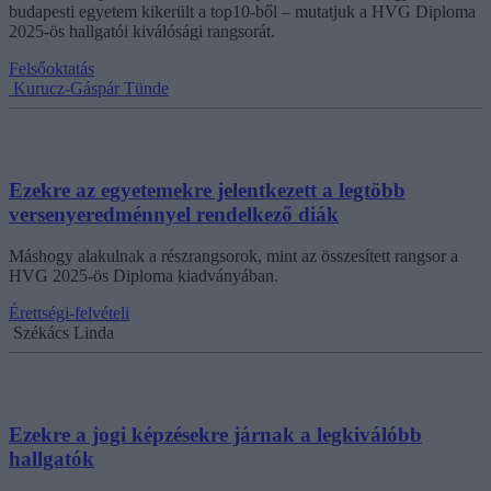
budapesti egyetem kikerült a top10-ből – mutatjuk a HVG Diploma
2025-ös hallgatói kiválósági rangsorát.
Felsőoktatás
Kurucz-Gáspár Tünde
Ezekre az egyetemekre jelentkezett a legtöbb
versenyeredménnyel rendelkező diák
Máshogy alakulnak a részrangsorok, mint az összesített rangsor a
HVG 2025-ös Diploma kiadványában.
Érettségi-felvételi
Székács Linda
Ezekre a jogi képzésekre járnak a legkiválóbb
hallgatók