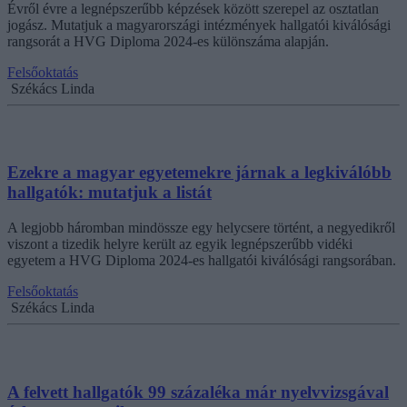
Évről évre a legnépszerűbb képzések között szerepel az osztatlan
jogász. Mutatjuk a magyarországi intézmények hallgatói kiválósági
rangsorát a HVG Diploma 2024-es különszáma alapján.
Felsőoktatás
Székács Linda
Ezekre a magyar egyetemekre járnak a legkiválóbb
hallgatók: mutatjuk a listát
A legjobb háromban mindössze egy helycsere történt, a negyedikről
viszont a tizedik helyre került az egyik legnépszerűbb vidéki
egyetem a HVG Diploma 2024-es hallgatói kiválósági rangsorában.
Felsőoktatás
Székács Linda
A felvett hallgatók 99 százaléka már nyelvvizsgával