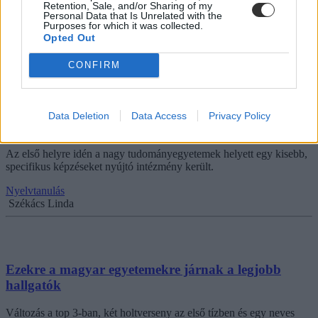
Retention, Sale, and/or Sharing of my
hallgatói kiválósági rangsorát.
Personal Data that Is Unrelated with the
Purposes for which it was collected.
Felsőoktatás
Opted Out
Kurucz-Gáspár Tünde
CONFIRM
Ezekre az egyetemekre jelentkezett a legtöbb
Data Deletion
Data Access
Privacy Policy
nyelvvizsgával rendelkező diák
Az első helyre idén a nagy tudományegyetemek helyett egy kisebb,
specifikus képzéseket nyújtó intézmény került.
Nyelvtanulás
Székács Linda
Ezekre a magyar egyetemekre járnak a legjobb
hallgatók
Változás a top 3-ban, két holtverseny az első tízben és egy neves