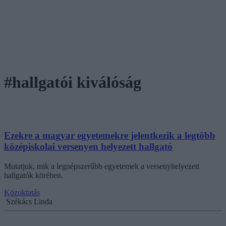
#hallgatói kiválóság
Ezekre a magyar egyetemekre jelentkezik a legtöbb
középiskolai versenyen helyezett hallgató
Mutatjuk, mik a legnépszerűbb egyetemek a versenyhelyezett
hallgatók körében.
Közoktatás
Székács Linda