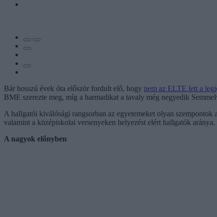
Bár hosszú évek óta először fordult elő, hogy
nem az ELTE lett a leg
BME szerezte meg, míg a harmadikat a tavaly még negyedik Semme
A hallgatói kiválósági rangsorban az egyetemeket olyan szempontok ala
valamint a középiskolai versenyeken helyezést elért hallgatók aránya.
A nagyok előnyben