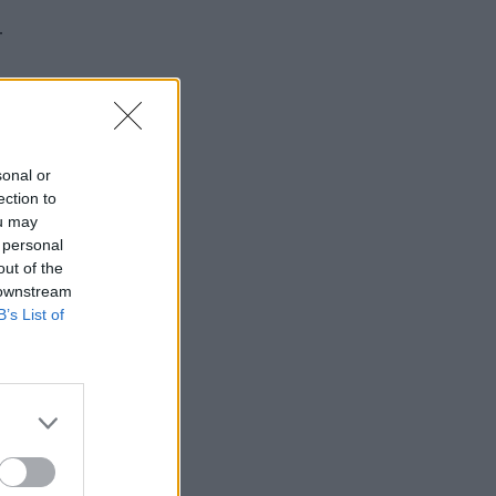
.
sonal or
ection to
ou may
 personal
out of the
 downstream
B’s List of