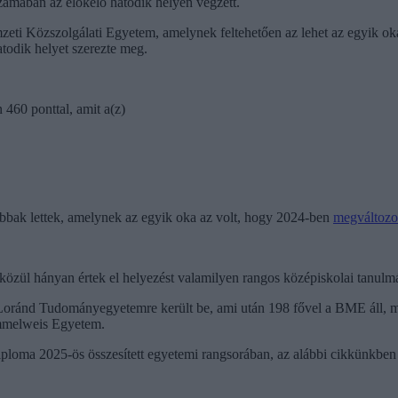
számában az előkelő hatodik helyen végzett.
zeti Közszolgálati Egyetem, amelynek feltehetően az lehet az egyik oka,
atodik helyet szerezte meg.
 460 ponttal, amit a(z)
bbak lettek, amelynek az egyik oka az volt, hogy 2024-ben
megváltozot
kok közül hányan értek el helyezést valamilyen rangos középiskolai tanul
ös Loránd Tudományegyetemre került be, ami után 198 fővel a BME áll,
mmelweis Egyetem.
ploma 2025-ös összesített egyetemi rangsorában, az alábbi cikkünkben