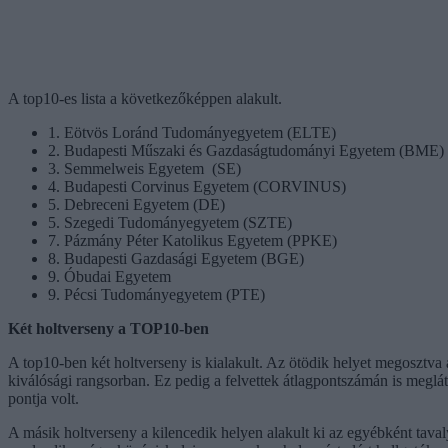
A top10-es lista a következőképpen alakult.
1. Eötvös Loránd Tudományegyetem (ELTE)
2. Budapesti Műszaki és Gazdaságtudományi Egyetem (BME)
3. Semmelweis Egyetem (SE)
4. Budapesti Corvinus Egyetem (CORVINUS)
5. Debreceni Egyetem (DE)
5. Szegedi Tudományegyetem (SZTE)
7. Pázmány Péter Katolikus Egyetem (PPKE)
8. Budapesti Gazdasági Egyetem (BGE)
9. Óbudai Egyetem
9. Pécsi Tudományegyetem (PTE)
Két holtverseny a TOP10-ben
A top10-ben két holtverseny is kialakult. Az ötödik helyet megosztva
kiválósági rangsorban. Ez pedig a felvettek átlagpontszámán is megl
pontja volt.
A másik holtverseny a kilencedik helyen alakult ki az egyébként tav