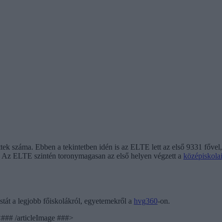
zettek száma. Ebben a tekintetben idén is az ELTE lett az első 9331 főv
e. Az ELTE szintén toronymagasan az első helyen végzett a
középiskola
istát a legjobb főiskolákról, egyetemekről a
hvg360
-on.
### /articleImage ###>