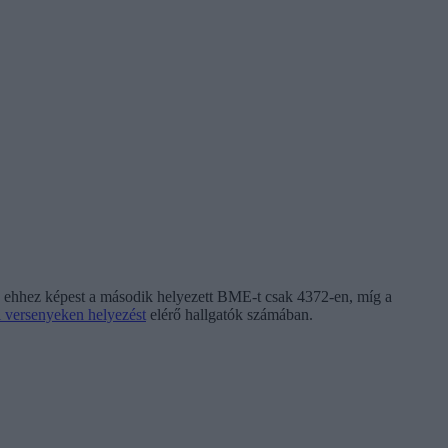
el, ehhez képest a második helyezett BME-t csak 4372-en, míg a
i versenyeken helyezést
elérő hallgatók számában.