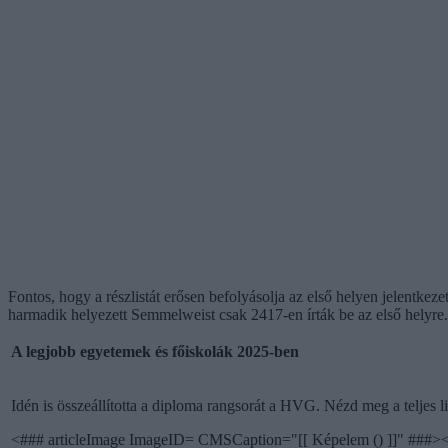
Fontos, hogy a részlistát erősen befolyásolja az első helyen jelentke
harmadik helyezett Semmelweist csak 2417-en írták be az első helyr
A legjobb egyetemek és főiskolák 2025-ben
Idén is összeállította a diploma rangsorát a HVG. Nézd meg a teljes l
<### articleImage ImageID= CMSCaption="[[ Képelem () ]]" ###><