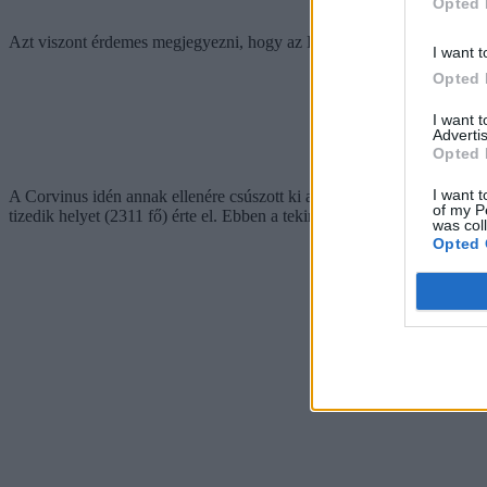
Opted 
Azt viszont érdemes megjegyezni, hogy az ELTE a felvettek pontátlag
I want t
Opted 
I want 
Advertis
Opted 
I want t
A Corvinus idén annak ellenére csúszott ki a top 3-ból, hogy a 2024-e
of my P
tizedik helyet (2311 fő) érte el. Ebben a tekintetben a BGE is megelőz
was col
Opted 