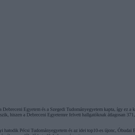
 a Debreceni Egyetem és a Szegedi Tudományegyetem kapta, így ez a két 
átszik, hiszen a Debreceni Egyetemre felvett hallgatóknak átlagosan 
alyi hatodik Pécsi Tudományegyetem és az idei top10-es újonc, Óbudai