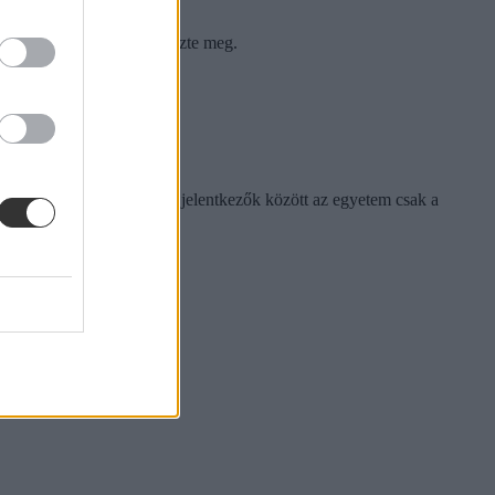
ak az ötödik helyet szerezte meg.
aga, azonban az első helyen jelentkezők között az egyetem csak a