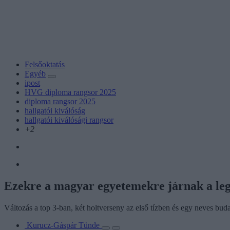
Felsőoktatás
Egyéb
ipost
HVG diploma rangsor 2025
diploma rangsor 2025
hallgatói kiválóság
hallgatói kiválósági rangsor
+2
Ezekre a magyar egyetemekre járnak a leg
Változás a top 3-ban, két holtverseny az első tízben és egy neves bu
Kurucz-Gáspár Tünde