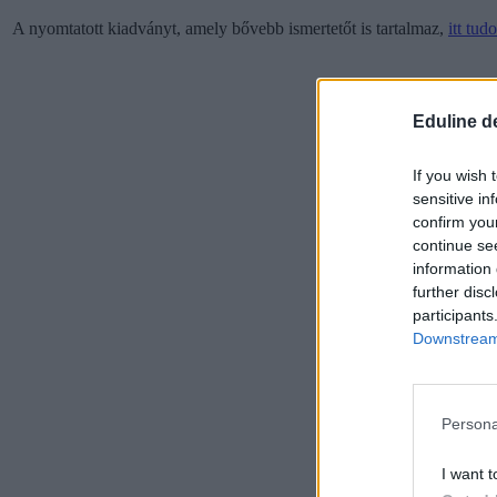
A nyomtatott kiadványt, amely bővebb ismertetőt is tartalmaz,
itt tu
Eduline d
If you wish 
sensitive in
confirm you
continue se
information 
further disc
participants
Downstream 
Persona
I want t