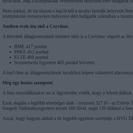
nyolcadik, míg a középiskolai versenyeken helyezést elért hallgatók 
Nem sokkal, de kicsúszott a top10-ből a tavalyi hetedik helyezett Nem
középiskolai versenyeken helyezést elért hallgatók számában a tizenh
Amiben évek óta első a Corvinus
A felvettek átlagpontszámát tekintve idén is a Corvinus végzett az élen
BME 417 ponttal
PPKE 412 ponttal
ELTE 409 ponttal
Semmelweis Egyetem 405 ponttal követett.
A top5-ben az átlagpontszámok tavalyhoz képest valamivel alacsonya
Még egy fontos szempont
A lista összeállításakor azt is figyelembe vették, hogy a felvett diá
Ezek alapján a legtöbb tehetséges diák - összesen 327 fő - az Eötv
Szegedi Tudományegyetem követi 169 fővel, majd 129 diákkal a Se
Azzal, hogy hogyan alakul a tíz legjobb egyetem sorrendje a HVG Di