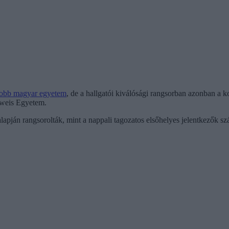
jobb magyar egyetem
, de a hallgatói kiválósági rangsorban azonban a 
lweis Egyetem.
pján rangsorolták, mint a nappali tagozatos elsőhelyes jelentkezők szá