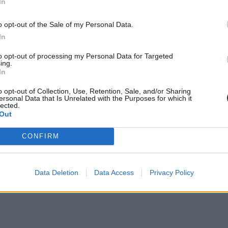
In
ában csak a negyedik, a nyelvvizsgával rendelkezők számában pedig cs
o opt-out of the Sale of my Personal Data.
In
to opt-out of processing my Personal Data for Targeted
ing.
In
o opt-out of Collection, Use, Retention, Sale, and/or Sharing
s felvételin is náluk volt a legmagasabb (460 pont) a felvettek pontátl
ersonal Data that Is Unrelated with the Purposes for which it
te.
lected.
Out
CONFIRM
Data Deletion
Data Access
Privacy Policy