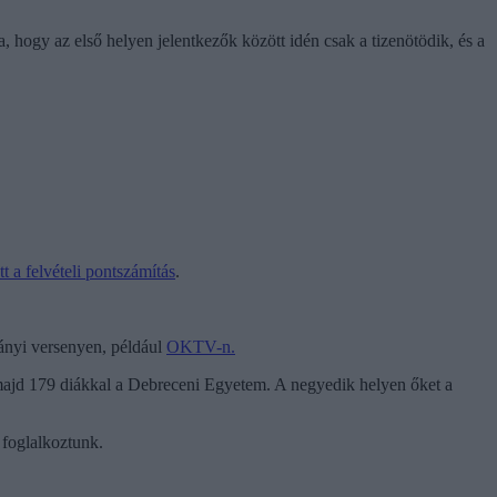
 hogy az első helyen jelentkezők között idén csak a tizenötödik, és a
t a felvételi pontszámítás
.
mányi versenyen, például
OKTV-n.
 majd 179 diákkal a Debreceni Egyetem. A negyedik helyen őket a
 foglalkoztunk.