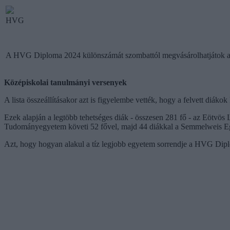
HVG
A HVG Diploma 2024 különszámát szombattól megvásárolhatjátok az
Középiskolai tanulmányi versenyek
A lista összeállításakor azt is figyelembe vették, hogy a felvett diák
Ezek alapján a legtöbb tehetséges diák - összesen 281 fő - az Eötv
Tudományegyetem követi 52 fővel, majd 44 diákkal a Semmelweis E
Azt, hogy hogyan alakul a tíz legjobb egyetem sorrendje a HVG Dipl