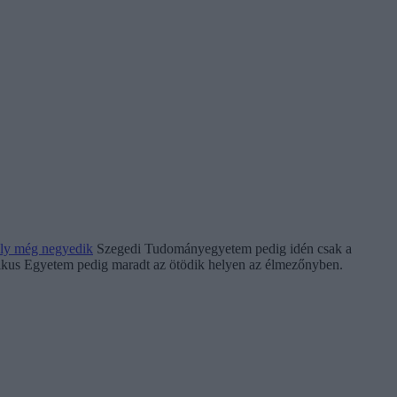
aly még negyedik
Szegedi Tudományegyetem pedig idén csak a
olikus Egyetem pedig maradt az ötödik helyen az élmezőnyben.