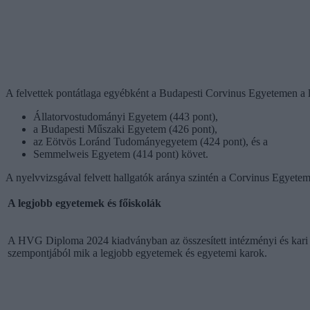
A felvettek pontátlaga egyébként a Budapesti Corvinus Egyetemen a 
Állatorvostudományi Egyetem (443 pont),
a Budapesti Műszaki Egyetem (426 pont),
az Eötvös Loránd Tudományegyetem (424 pont), és a
Semmelweis Egyetem (414 pont) követ.
A nyelvvizsgával felvett hallgatók aránya szintén a Corvinus Egye
A legjobb egyetemek és főiskolák
A HVG Diploma 2024 kiadványban az összesített intézményi és kari list
szempontjából mik a legjobb egyetemek és egyetemi karok.