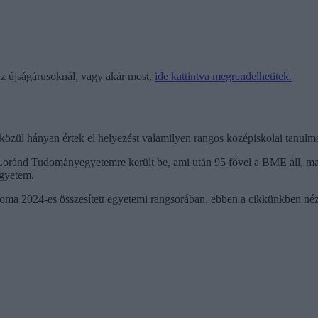
 újságárusoknál, vagy akár most,
ide kattintva megrendelhetitek.
ok közül hányan értek el helyezést valamilyen rangos középiskolai tanul
ös Loránd Tudományegyetemre került be, ami után 95 fővel a BME áll, m
gyetem.
oma 2024-es összesített egyetemi rangsorában, ebben a cikkünkben néz