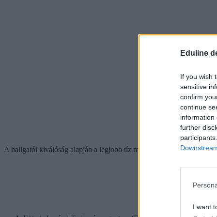
Eduline d
If you wish 
sensitive in
confirm you
continue se
information 
further disc
participants
Downstream 
A hallgatói kiválóság alapján a legjobb tíz magyar egyetem 2024-es li
Persona
I want t