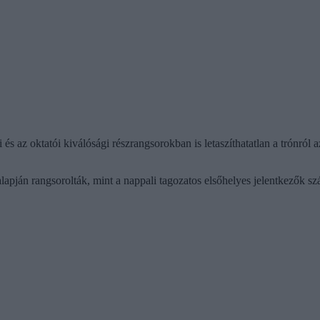
tói és az oktatói kiválósági részrangsorokban is letaszíthatatlan a t
pján rangsorolták, mint a nappali tagozatos elsőhelyes jelentkezők szám