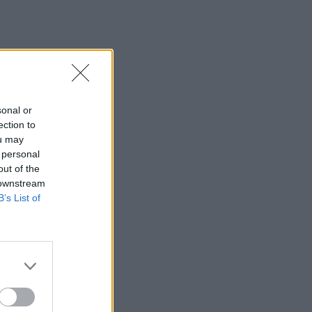
sonal or
ection to
ou may
 personal
out of the
 downstream
B’s List of