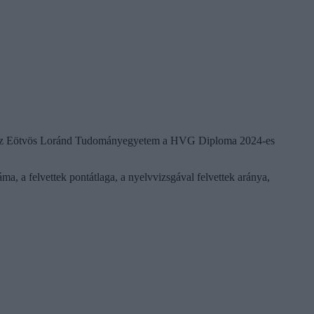
rónról az Eötvös Loránd Tudományegyetem a HVG Diploma 2024-es
a, a felvettek pontátlaga, a nyelvvizsgával felvettek aránya,