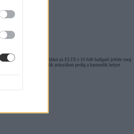
 2023-as felvételiben például az ELTE-t 10 646 hallgató jelölte meg
lvvizsgával felvett hallgatók arányában pedig a harmadik helyet