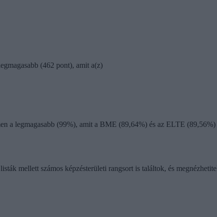
legmagasabb (462 pont), amit a(z)
temen a legmagasabb (99%), amit a BME (89,64%) és az ELTE (89,56%)
ák mellett számos képzésterületi rangsort is találtok, és megnézhetitek