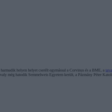
 harmadik helyen helyet cserélt egymással a Corvinus és a BME, a
tav
 a tavaly még hatodik Semmelweis Egyetem került, a Pázmány Péter Kat