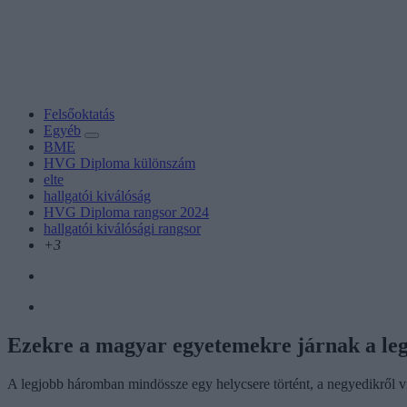
Felsőoktatás
Egyéb
BME
HVG Diploma különszám
elte
hallgatói kiválóság
HVG Diploma rangsor 2024
hallgatói kiválósági rangsor
+3
Ezekre a magyar egyetemekre járnak a legk
A legjobb háromban mindössze egy helycsere történt, a negyedikről v