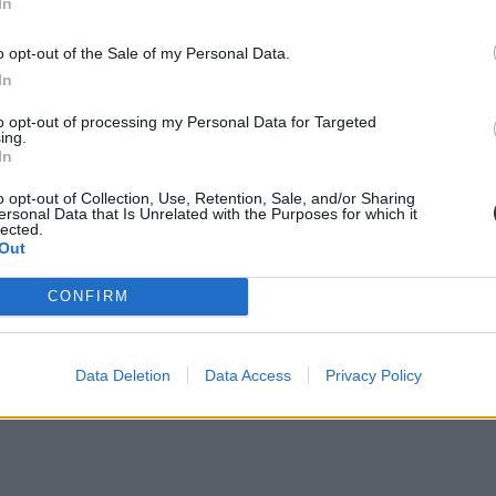
In
o opt-out of the Sale of my Personal Data.
In
to opt-out of processing my Personal Data for Targeted
ing.
In
o opt-out of Collection, Use, Retention, Sale, and/or Sharing
ersonal Data that Is Unrelated with the Purposes for which it
mi minden évben az Eötvös Loránd Tudományegyetemen a legmagasabb. A
lected.
A felvettek pontátlagában azonban csak a negyedik lett az ELTE, a nye
Out
CONFIRM
Data Deletion
Data Access
Privacy Policy