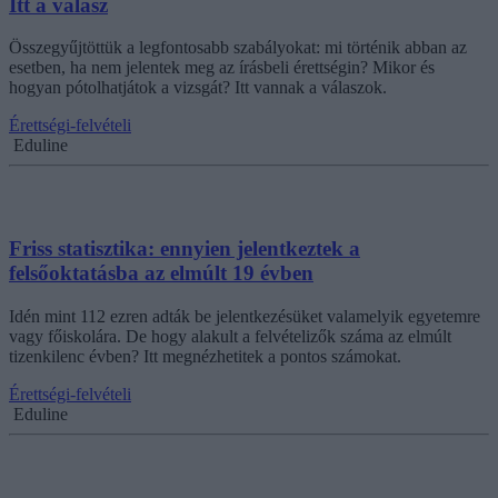
Itt a válasz
Összegyűjtöttük a legfontosabb szabályokat: mi történik abban az
esetben, ha nem jelentek meg az írásbeli érettségin? Mikor és
hogyan pótolhatjátok a vizsgát? Itt vannak a válaszok.
Érettségi-felvételi
Eduline
Friss statisztika: ennyien jelentkeztek a
felsőoktatásba az elmúlt 19 évben
Idén mint 112 ezren adták be jelentkezésüket valamelyik egyetemre
vagy főiskolára. De hogy alakult a felvételizők száma az elmúlt
tizenkilenc évben? Itt megnézhetitek a pontos számokat.
Érettségi-felvételi
Eduline