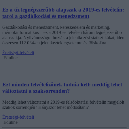
Ez a tíz legnépszerűbb alapszak a 2019-es felvételin:
tarol a gazdálkodási és menedzsment
Gazdálkodási és menedzsment, kereskedelem és marketing,
mérnökinformatikus – ez a 2019-es felvételi három legnépszerűbb
alapszakja. Nyilvánosságra hozták a jelentkezési statisztikákat, idén
összesen 112 034-en jelentkeztek egyetemre és főiskolára.
Érettségi-felvételi
Eduline
Ezt minden felvételizőnek tudnia kell: meddig lehet
változtatni a szaksorrenden?
Meddig lehet változtatni a 2019-es felsőoktatási felvételin megjelölt
szakok sorrendjén? Hányszor lehet módosítani?
Érettségi-felvételi
Eduline