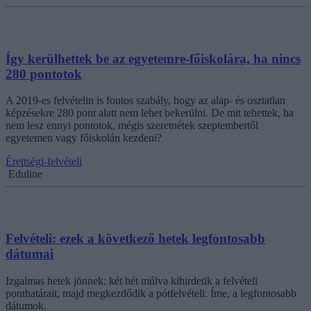
Így kerülhettek be az egyetemre-főiskolára, ha nincs
280 pontotok
A 2019-es felvételin is fontos szabály, hogy az alap- és osztatlan
képzésekre 280 pont alatt nem lehet bekerülni. De mit tehettek, ha
nem lesz ennyi pontotok, mégis szeretnétek szeptembertől
egyetemen vagy főiskolán kezdeni?
Érettségi-felvételi
Eduline
Felvételi: ezek a következő hetek legfontosabb
dátumai
Izgalmas hetek jönnek: két hét múlva kihirdetik a felvételi
ponthatárait, majd megkezdődik a pótfelvételi. Íme, a legfontosabb
dátumok.