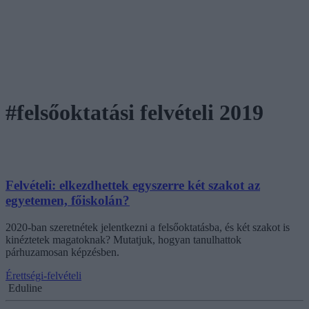
#felsőoktatási felvételi 2019
Felvételi: elkezdhettek egyszerre két szakot az
egyetemen, főiskolán?
2020-ban szeretnétek jelentkezni a felsőoktatásba, és két szakot is
kinéztetek magatoknak? Mutatjuk, hogyan tanulhattok
párhuzamosan képzésben.
Érettségi-felvételi
Eduline