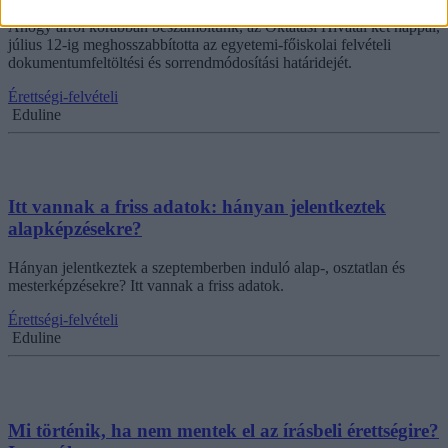
Ahogy arról korábban beszámoltunk, az Oktatási Hivatal két nappal,
július 12-ig meghosszabbította az egyetemi-főiskolai felvételi
dokumentumfeltöltési és sorrendmódosítási határidejét.
Érettségi-felvételi
Eduline
Itt vannak a friss adatok: hányan jelentkeztek
alapképzésekre?
Hányan jelentkeztek a szeptemberben induló alap-, osztatlan és
mesterképzésekre? Itt vannak a friss adatok.
Érettségi-felvételi
Eduline
Mi történik, ha nem mentek el az írásbeli érettségire?