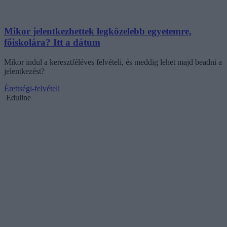
Mikor jelentkezhettek legközelebb egyetemre,
főiskolára? Itt a dátum
Mikor indul a keresztféléves felvételi, és meddig lehet majd beadni a
jelentkezést?
Érettségi-felvételi
Eduline