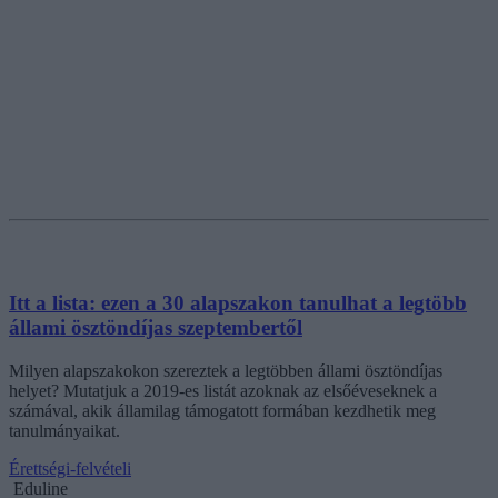
Itt a lista: ezen a 30 alapszakon tanulhat a legtöbb
állami ösztöndíjas szeptembertől
Milyen alapszakokon szereztek a legtöbben állami ösztöndíjas
helyet? Mutatjuk a 2019-es listát azoknak az elsőéveseknek a
számával, akik államilag támogatott formában kezdhetik meg
tanulmányaikat.
Érettségi-felvételi
Eduline