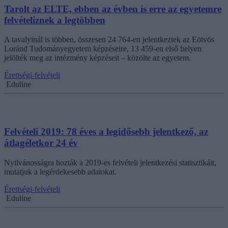
Tarolt az ELTE, ebben az évben is erre az egyetemre
felvételiznek a legtöbben
A tavalyinál is többen, összesen 24 764-en jelentkeztek az Eötvös
Loránd Tudományegyetem képzéseire, 13 459-en első helyen
jelölték meg az intézmény képzéseit – közölte az egyetem.
Érettségi-felvételi
Eduline
Felvételi 2019: 78 éves a legidősebb jelentkező, az
átlagéletkor 24 év
Nyilvánosságra hozták a 2019-es felvételi jelentkezési statisztikáit,
mutatjuk a legérdekesebb adatokat.
Érettségi-felvételi
Eduline