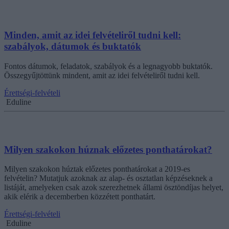
Minden, amit az idei felvételiről tudni kell:
szabályok, dátumok és buktatók
Fontos dátumok, feladatok, szabályok és a legnagyobb buktatók.
Összegyűjtöttünk mindent, amit az idei felvételiről tudni kell.
Érettségi-felvételi
Eduline
Milyen szakokon húznak előzetes ponthatárokat?
Milyen szakokon húztak előzetes ponthatárokat a 2019-es
felvételin? Mutatjuk azoknak az alap- és osztatlan képzéseknek a
listáját, amelyeken csak azok szerezhetnek állami ösztöndíjas helyet,
akik elérik a decemberben közzétett ponthatárt.
Érettségi-felvételi
Eduline