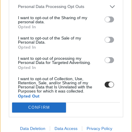
Hamarosan véget érnek a középszintű szóbeli vizsgák is. Ha már
Personal Data Processing Opt Outs
nagyban számolgatjátok a pontjaitokat, akkor most adunk egy kis
segítséget a kalkuláláshoz.
I want to opt-out of the Sharing of my
personal data.
Érettségi-felvételi
Opted In
Eduline
I want to opt-out of the Sale of my
Personal Data.
Opted In
Felvételi kisokos: ilyenek a pontszámítási szabályok
I want to opt-out of processing my
a felsőoktatási szakképzéseken
Personal Data for Targeted Advertising.
Opted In
Hogyan kalkulálhatnak pontjaikkal azok a felvételizők, akik
I want to opt-out of Collection, Use,
valamelyik felsőoktatási szakképzésre jelentkeztek?
Retention, Sale, and/or Sharing of my
Personal Data that Is Unrelated with the
Érettségi-felvételi
Purposes for which it was collected.
Eduline
Opted Out
CONFIRM
Ezt nem szabad elfelejteni: fontos határidőt
hosszabbítottak meg
Data Deletion
Data Access
Privacy Policy