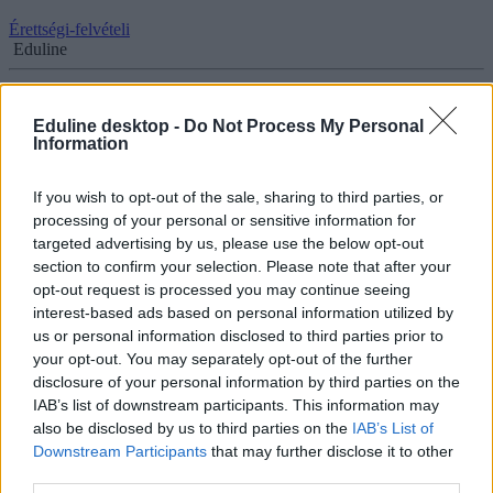
Érettségi-felvételi
Eduline
Eduline desktop -
Do Not Process My Personal
Information
Felvételizők, figyelem! Ezeket mindenképp nézzétek
át a véglegesítés előtt
If you wish to opt-out of the sale, sharing to third parties, or
Ezeket érdemes még egyszer ellenőrizni, mielőtt végleg befejezitek a
processing of your personal or sensitive information for
felvételi jelentkezést, dokumentumpótlást vagy a sorrendmódosítást.
targeted advertising by us, please use the below opt-out
Mivel nem minden hiányzó dokumentumról kaptok hiánypótlási
section to confirm your selection. Please note that after your
felszólítást, ne hagyjátok ki az utolsó nagy ellenőrzést.
opt-out request is processed you may continue seeing
interest-based ads based on personal information utilized by
Érettségi-felvételi
Eduline
us or personal information disclosed to third parties prior to
your opt-out. You may separately opt-out of the further
disclosure of your personal information by third parties on the
IAB’s list of downstream participants. This information may
also be disclosed by us to third parties on the
IAB’s List of
Felvételi és érettségi pontszámítás: itt egy kis
Downstream Participants
that may further disclose it to other
segítséget a kalkuláláshoz
third parties.