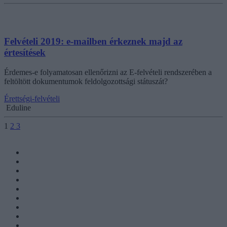
Felvételi 2019: e-mailben érkeznek majd az
értesítések
Érdemes-e folyamatosan ellenőrizni az E-felvételi rendszerében a
feltöltött dokumentumok feldolgozottsági státuszát?
Érettségi-felvételi
Eduline
1
2
3