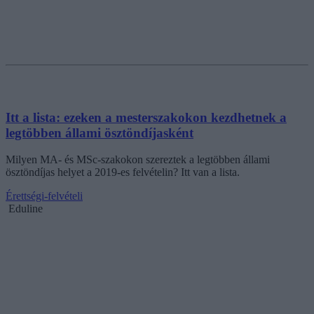
Itt a lista: ezeken a mesterszakokon kezdhetnek a
legtöbben állami ösztöndíjasként
Milyen MA- és MSc-szakokon szereztek a legtöbben állami
ösztöndíjas helyet a 2019-es felvételin? Itt van a lista.
Érettségi-felvételi
Eduline