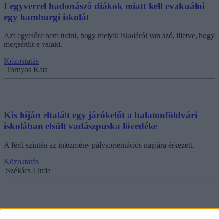
Fegyverrel hadonászó diákok miatt kell evakuálni
egy hamburgi iskolát
Azt egyelőre nem tudni, hogy melyik iskoláról van szó, illetve, hogy
megsérült-e valaki.
Közoktatás
Tornyos Kata
Kis híján eltalált egy járókelőt a balatonföldvári
iskolában elsült vadászpuska lövedéke
A férfi szintén az intézmény pályaorientációs napjára érkezett.
Közoktatás
Székács Linda
Véletlenül elsült egy töltött vadászpuska egy