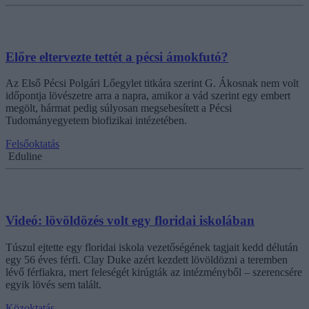
Előre eltervezte tettét a pécsi ámokfutó?
Az Első Pécsi Polgári Lőegylet titkára szerint G. Ákosnak nem volt
időpontja lövészetre arra a napra, amikor a vád szerint egy embert
megölt, hármat pedig súlyosan megsebesített a Pécsi
Tudományegyetem biofizikai intézetében.
Felsőoktatás
Eduline
Videó: lövöldözés volt egy floridai iskolában
Túszul ejtette egy floridai iskola vezetőségének tagjait kedd délután
egy 56 éves férfi. Clay Duke azért kezdett lövöldözni a teremben
lévő férfiakra, mert feleségét kirúgták az intézményből – szerencsére
egyik lövés sem talált.
Közoktatás