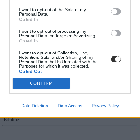
Csatatérré váltak a kameruni iskolák, gyerekek
százezrei maradtak ki az oktatásból
I want to opt-out of the Sale of my
Personal Data.
Opted In
Kamerunban több százezer diák maradt ki az iskolából, több mint
230 ezer gyereknek pedig az otthonát is el kellett hagynia a lassan öt
I want to opt-out of processing my
éve dúló politikai válság miatt.
Personal Data for Targeted Advertising.
Opted In
Campus life
Eduline
I want to opt-out of Collection, Use,
Retention, Sale, and/or Sharing of my
Personal Data that Is Unrelated with the
Purposes for which it was collected.
Opted Out
Fegyverbotrány a Szegedi Tudományegyetemen: a
CONFIRM
TEK lépett közbe
Elfogták az egyetem volt adjunktusát, miután fegyvert tisztított az
egyetem egyik épületében.
Data Deletion
Data Access
Privacy Policy
Felsőoktatás
Eduline