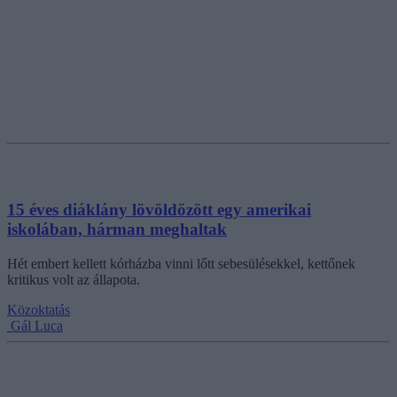
15 éves diáklány lövöldözött egy amerikai
iskolában, hárman meghaltak
Hét embert kellett kórházba vinni lőtt sebesülésekkel, kettőnek
kritikus volt az állapota.
Közoktatás
Gál Luca