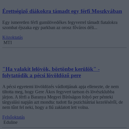
Érettségiző diákokra támadt egy férfi Moszkvában
Egy ismeretlen férfi gumilövedékes fegyverrel támadt fiatalokra
szombat éjszaka egy parkban az orosz főváros déli...
Közoktatás
MTI
"Ha valakit lelövök, börtönbe kerülök" -
folytatódik a pécsi lövöldöző pere
A pécsi egyetemi lövöldözés vádlottjának apja ellenezte, de nem
tiltotta meg, hogy Gere Ákos fegyvert tartson és lövészklubba
járjon. A férfi a Baranya Megyei Bíróságon folyó per pénteki
tárgyalási napján azt mondta: tudott fia pszichiátriai kezeléséről, de
nem tűnt fel neki, hogy a fiú zaklatott lett volna.
Felsőoktatás
Eduline