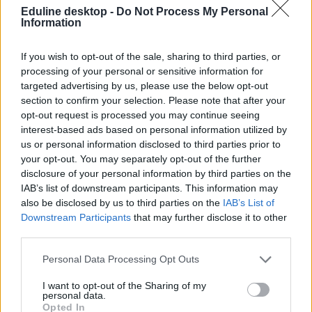
balatonföldvári iskolában
Eduline desktop -
Do Not Process My Personal
Information
Az intézményben pályaorientációs napot tartottak, amin egy vadász
is részt vett.
If you wish to opt-out of the sale, sharing to third parties, or
processing of your personal or sensitive information for
Közoktatás
targeted advertising by us, please use the below opt-out
Székács Linda
section to confirm your selection. Please note that after your
opt-out request is processed you may continue seeing
interest-based ads based on personal information utilized by
us or personal information disclosed to third parties prior to
Vádat emeltek a tanárát meglövő hatéves fiú
your opt-out. You may separately opt-out of the further
édesanyja ellen
disclosure of your personal information by third parties on the
IAB’s list of downstream participants. This information may
Az eset még januárban történt. A felépülése után a tanárnő kártérítési
also be disclosed by us to third parties on the
IAB’s List of
pert indított a tankerület ellen, a virginiai ügyészség viszont a
Downstream Participants
that may further disclose it to other
szülőket vonta felelősségre.
third parties.
Közoktatás
Eduline
Personal Data Processing Opt Outs
I want to opt-out of the Sharing of my
personal data.
Opted In