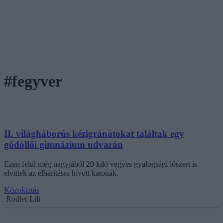
#fegyver
II. világháborús kézigránátokat találtak egy
gödöllői gimnázium udvarán
Ezen felül még nagyjából 20 kiló vegyes gyalogsági lőszert is
elvittek az elhárításra hívott katonák.
Közoktatás
Rodler Lili