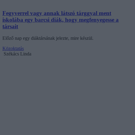
Fegyverrel vagy annak látszó tárggyal ment
iskolába egy barcsi diák, hogy megfenyegesse a
társait
Előző nap egy diáktársának jelezte, mire készül.
Közoktatás
Székács Linda