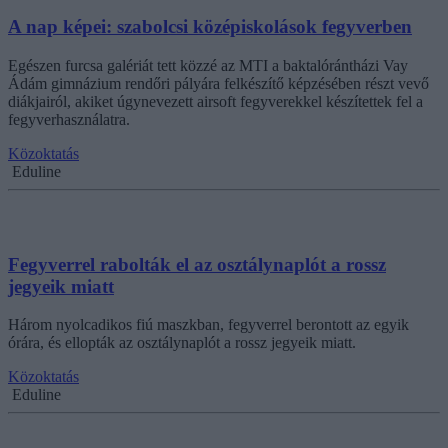
A nap képei: szabolcsi középiskolások fegyverben
Egészen furcsa galériát tett közzé az MTI a baktalórántházi Vay
Ádám gimnázium rendőri pályára felkészítő képzésében részt vevő
diákjairól, akiket úgynevezett airsoft fegyverekkel készítettek fel a
fegyverhasználatra.
Közoktatás
Eduline
Fegyverrel rabolták el az osztálynaplót a rossz
jegyeik miatt
Három nyolcadikos fiú maszkban, fegyverrel berontott az egyik
órára, és ellopták az osztálynaplót a rossz jegyeik miatt.
Közoktatás
Eduline