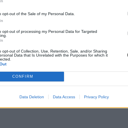
In
pzés hároméves lett.
a, magyar nyelv és más általános tantárgyak óraszáma. A 11. évfolyam
o opt-out of the Sale of my Personal Data.
latt végig jelen van a duális képzés (iskolai és céges gyakorlat).
In
16 évesen elhagyhatják az iskolát, korábban ez 18 év volt.
adatforrás segítségével. Az eredmények vegyes képet mutatnak: rövid t
to opt-out of processing my Personal Data for Targeted
ing.
In
o opt-out of Collection, Use, Retention, Sale, and/or Sharing
ersonal Data that Is Unrelated with the Purposes for which it
lected.
Out
CONFIRM
Data Deletion
Data Access
Privacy Policy