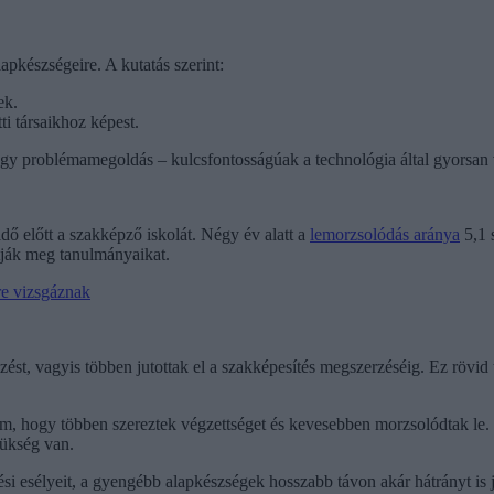
lapkészségeire. A kutatás szerint:
ek.
ti társaikhoz képest.
vagy problémamegoldás – kulcsfontosságúak a technológia által gyorsa
dő előtt a szakképző iskolát. Négy év alatt a
lemorzsolódás aránya
5,1 
ítják meg tanulmányaikat.
re vizsgáznak
ést, vagyis többen jutottak el a szakképesítés megszerzéséig. Ez rövid t
um, hogy többen szereztek végzettséget és kevesebben morzsolódtak le.
zükség van.
kedési esélyeit, a gyengébb alapkészségek hosszabb távon akár hátrányt i