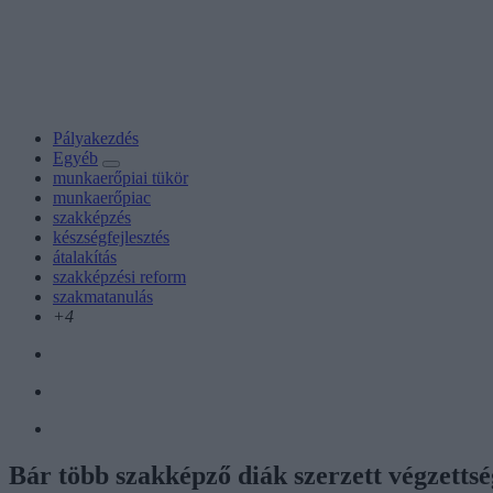
Pályakezdés
Egyéb
munkaerőpiai tükör
munkaerőpiac
szakképzés
készségfejlesztés
átalakítás
szakképzési reform
szakmatanulás
+4
Bár több szakképző diák szerzett végzettsé