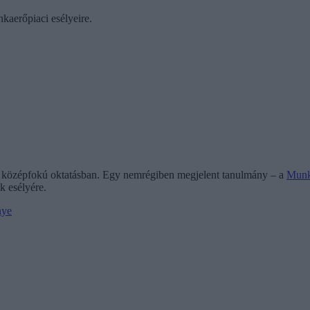
kaerőpiaci esélyeire.
r középfokú oktatásban. Egy nemrégiben megjelent tanulmány – a
Munk
k esélyére.
nye