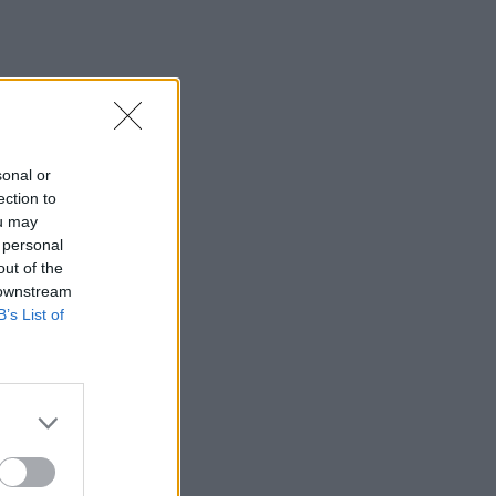
sonal or
ection to
ou may
 personal
out of the
 downstream
B’s List of