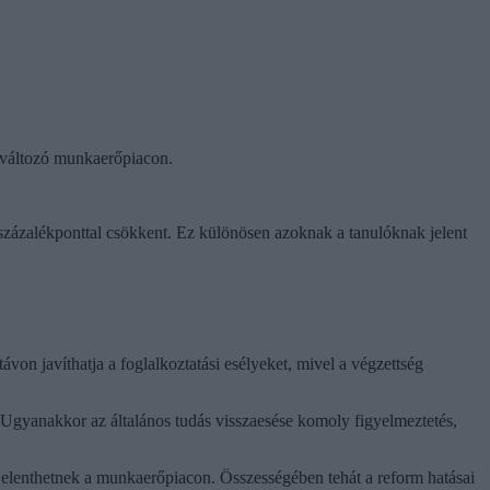
n változó munkaerőpiacon.
százalékponttal csökkent. Ez különösen azoknak a tanulóknak jelent
ávon javíthatja a foglalkoztatási esélyeket, mivel a végzettség
 Ugyanakkor az általános tudás visszaesése komoly figyelmeztetés,
s jelenthetnek a munkaerőpiacon. Összességében tehát a reform hatásai