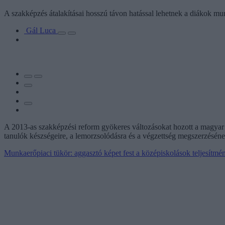
A szakképzés átalakításai hosszú távon hatással lehetnek a diákok mun
Gál Luca
A 2013-as szakképzési reform gyökeres változásokat hozott a magya
tanulók készségeire, a lemorzsolódásra és a végzettség megszerzéséne
Munkaerőpiaci tükör: aggasztó képet fest a középiskolások teljesítmé