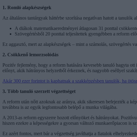
1. Romló alapkészségek
Az általános tantárgyak háttérbe szorítása negatívan hatott a tanulók a
A diákok matematikaeredményei átlagosan 31 ponttal csökkent
Szövegértésből 20 ponttal teljesítettek gyengébben a reform előt
Ez aggasztó, mert az alapkészségek – mint a számolás, szövegértés 
2. Csökkenő lemorzsolódás
Pozitív fejlemény, hogy a reform hatására kevesebb tanuló hagyta ott i
előnyt, akik hátrányos helyzetből érkeznek, és nagyobb eséllyel szak
Akár 300 ezer forintot is kaphatnak a szakképzésben tanulók, ha ötös
3. Több tanuló szerzett végzettséget
A reform után nőtt azoknak az aránya, akik sikeresen befejezték a képz
továbbra is az egyik legfontosabb belépő a munka világába.
A 2013-as reform egyszerre hozott előnyöket és hátrányokat. Pozitív
hiszen ezekre a képességekre a gyorsan változó munkaerőpiacon is s
Ez azért fontos, mert bár a végzettség javíthatja a fiatalok elhelyez