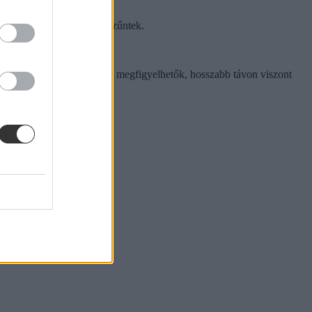
on ezek már teljesen megszűntek.
ávon pozitív tendenciák is megfigyelhetők, hosszabb távon viszont