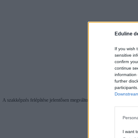
Eduline d
If you wish 
sensitive in
confirm you
continue se
information 
further disc
participants
Downstream 
A szakképzés felépítése jelentősen megváltozott:
Persona
I want t