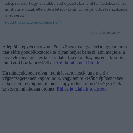
A legtöbb egyetemen van kötelező szakmai gyakorlat, így érdemes
már előre gondolkoznotok és olyan helyet keresni, ami megfelel a
követelményeknek és tapasztalatnak sem utolsó, hiszen a későbbi
munkátokhoz kapcsolódik.
Erről korábban itt írtunk.
Ha mindenképpen olyan munkát szeretnétek, ami majd a
végzettségetekhez kapcsolódik, vagy amire később építkezhettek,
akkor érdemes átgondolnotok, hogy milyen munkát végeznétek
szívesen, mi okozna örömet.
Ehhez itt találtok segítséget.