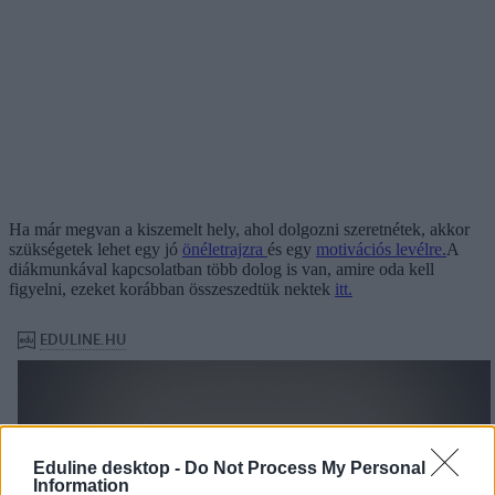
Ha már megvan a kiszemelt hely, ahol dolgozni szeretnétek, akkor
szükségetek lehet egy jó
önéletrajzra
és egy
motivációs levélre.
A
diákmunkával kapcsolatban több dolog is van, amire oda kell
figyelni, ezeket korábban összeszedtük nektek
itt.
Eduline desktop -
Do Not Process My Personal
Information