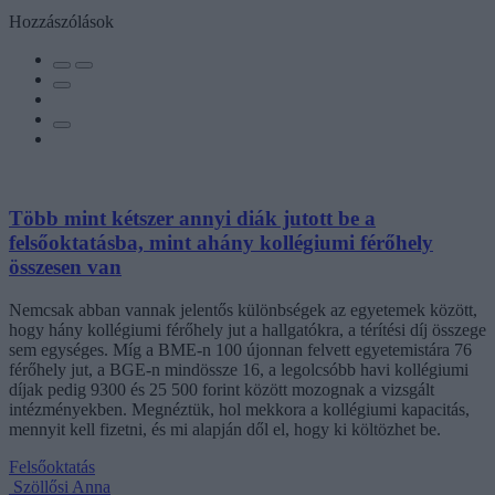
Hozzászólások
Több mint kétszer annyi diák jutott be a
felsőoktatásba, mint ahány kollégiumi férőhely
összesen van
Nemcsak abban vannak jelentős különbségek az egyetemek között,
hogy hány kollégiumi férőhely jut a hallgatókra, a térítési díj összege
sem egységes. Míg a BME-n 100 újonnan felvett egyetemistára 76
férőhely jut, a BGE-n mindössze 16, a legolcsóbb havi kollégiumi
díjak pedig 9300 és 25 500 forint között mozognak a vizsgált
intézményekben. Megnéztük, hol mekkora a kollégiumi kapacitás,
mennyit kell fizetni, és mi alapján dől el, hogy ki költözhet be.
Felsőoktatás
Szöllősi Anna