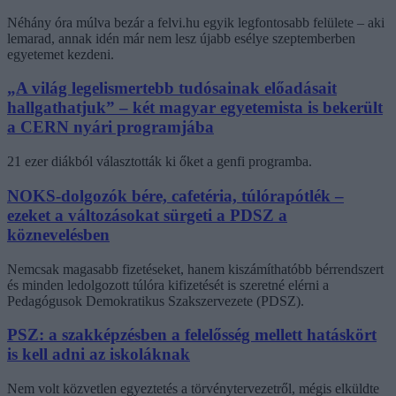
Néhány óra múlva bezár a felvi.hu egyik legfontosabb felülete – aki
lemarad, annak idén már nem lesz újabb esélye szeptemberben
egyetemet kezdeni.
„A világ legelismertebb tudósainak előadásait
hallgathatjuk” – két magyar egyetemista is bekerült
a CERN nyári programjába
21 ezer diákból választották ki őket a genfi programba.
NOKS-dolgozók bére, cafetéria, túlórapótlék –
ezeket a változásokat sürgeti a PDSZ a
köznevelésben
Nemcsak magasabb fizetéseket, hanem kiszámíthatóbb bérrendszert
és minden ledolgozott túlóra kifizetését is szeretné elérni a
Pedagógusok Demokratikus Szakszervezete (PDSZ).
PSZ: a szakképzésben a felelősség mellett hatáskört
is kell adni az iskoláknak
Nem volt közvetlen egyeztetés a törvénytervezetről, mégis elküldte