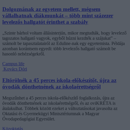
Dolgoznának az egyetem mellett, mégsem
vállalhatnak diákmunkát – több mint százezer
levelezős hallgatót érinthet a szabály
„Szinte bárhol voltam állásinterjún, mikor megtudták, hogy levelező
tagozatos hallgató vagyok, egyből húzni kezdték a szájukat” –
számolt be tapasztalatairól az Eduline-nak egy egyetemista. Példája
azonban korántsem egyedi: több levelezős hallgató számolt be
hasonló nehézségekről.
Campus life
Kovács Dóri
Eltörölnék a 45 perces iskola-előkészítőt, újra az
óvodák dönthetnének az iskolaérettségről
Megszűnhet a 45 perces iskola-előkészítő foglalkozás, újra az
óvodák dönthetnének az iskolaérettségről, és az oviKRÉTA is
átalakulhat. Többek között ezeket a változtatásokat javasolta az
Oktatási és Gyermekügyi Minisztériumnak a Magyar
Óvodapedagógiai Egyesület.
Közoktatás