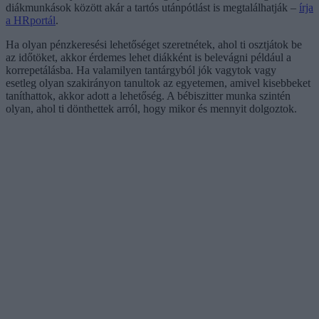
diákmunkások között akár a tartós utánpótlást is megtalálhatják –
írja
a HRportál
.
Ha olyan pénzkeresési lehetőséget szeretnétek, ahol ti osztjátok be
az időtöket, akkor érdemes lehet diákként is belevágni például a
korrepetálásba. Ha valamilyen tantárgyból jók vagytok vagy
esetleg olyan szakirányon tanultok az egyetemen, amivel kisebbeket
taníthattok, akkor adott a lehetőség. A bébiszitter munka szintén
olyan, ahol ti dönthettek arról, hogy mikor és mennyit dolgoztok.