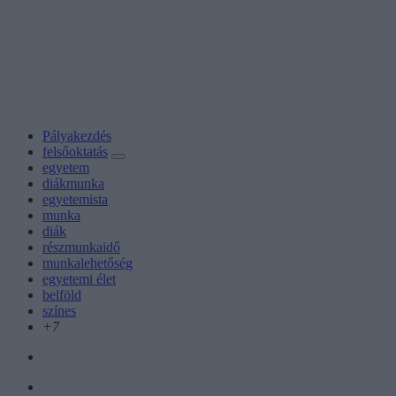
Pályakezdés
felsőoktatás
egyetem
diákmunka
egyetemista
munka
diák
részmunkaidő
munkalehetőség
egyetemi élet
belföld
színes
+7