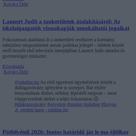
Kovács Dóri
Lannert Judit a tankerületek átalakításáról: Az
iskolaigazgatók visszakapják munkáltatói jogaikat
Fokozatosan alakítaná át a tankerületi rendszert a kormány,
miközben megszüntetné annak politikai jellegét – többek között
erről beszélt első televíziós interjújában Lannert Judit oktatási és
gyermekügyi miniszter.
Közoktatás
Kovács Dóri
@eduline.hu
Az első egyetemi ügyintézések között a
diákigazolvány igénylése is szerepel. Bár elsőre
bonyolultnak tűnhet, néhány lépésből megvan – most
végigvezetünk titeket a teljes folyamaton.😉
#diákigazolvány
#egyetem
#neptun
#eduline
#foryou
♬ eredeti hang - eduline.hu
Pótfelvételi 2026: fontos határidő jár le ma éjfélkor