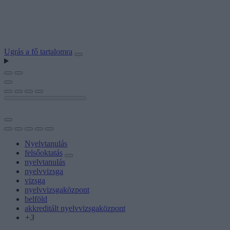
Ugrás a fő tartalomra
Nyelvtanulás
felsőoktatás
nyelvtanulás
nyelvvizsga
vizsga
nyelvvizsgaközpont
belföld
akkreditált nyelvvizsgaközpont
+3