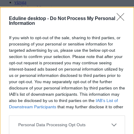
vizsga
nyelvvizsgaközpont
belföld
Eduline desktop -
Do Not Process My Personal
akkreditált nyelvvizsgaközpont
Information
Hozzászólások
If you wish to opt-out of the sale, sharing to third parties, or
processing of your personal or sensitive information for
targeted advertising by us, please use the below opt-out
section to confirm your selection. Please note that after your
opt-out request is processed you may continue seeing
interest-based ads based on personal information utilized by
us or personal information disclosed to third parties prior to
Az iskola mindent mérni akar – csak éppen a
your opt-out. You may separately opt-out of the further
disclosure of your personal information by third parties on the
tanulás lényegét nem tudja
IAB’s list of downstream participants. This information may
Bár az iskola mint intézmény már nagyon régóta velünk van,
also be disclosed by us to third parties on the
IAB’s List of
meglepően meglehetősen rövid múltra tekint vissza az a törekvés,
Downstream Participants
that may further disclose it to other
hogy mélyebben megértsük és vizsgáljuk: tulajdonképpen mit is tesz
third parties.
az iskola a gyerekekkel. Az évszázadok során számtalan nevelési
elmélet és a legkülönbözőbb iskolatípusok jöttek létre, a tanulás
Personal Data Processing Opt Outs
alapvető természetéről alkotott képünk mégis gyakran tévutakra
tévedt. Vélemény.