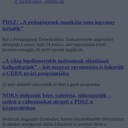
♬ eredeti hang - eduline.hu
PDSZ: „A pedagógusok munkája nem ingyenes
tartalék”
Bár a Pedagógusok Demokratikus Szakszervezete alapvetően
támogatja Lannert Judit 14 pontos, alsó tagozatokat érintő
javaslatcsomagját, de azért vannak aggályaik.
„A világ legelismertebb tudósainak előadásait
hallgathatjuk” – két magyar egyetemista is bekerült
a CERN nyári programjába
21 ezer diákból választották ki őket a genfi programba.
NOKS-dolgozók bére, cafetéria, túlórapótlék –
ezeket a változásokat sürgeti a PDSZ a
köznevelésben
Nemcsak magasabb fizetéseket, hanem kiszámíthatóbb bérrendszert
és minden ledolgozott túlóra kifizetését is szeretné elérni a