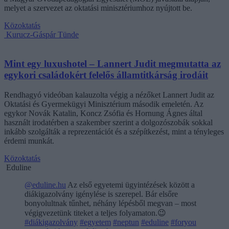
melyet a szervezet az oktatási minisztériumhoz nyújtott be.
Közoktatás
Kurucz-Gáspár Tünde
Mint egy luxushotel – Lannert Judit megmutatta az
egykori családokért felelős államtitkárság irodáit
Rendhagyó videóban kalauzolta végig a nézőket Lannert Judit az
Oktatási és Gyermekügyi Minisztérium második emeletén. Az
egykor Novák Katalin, Koncz Zsófia és Hornung Ágnes által
használt irodatérben a szakember szerint a dolgozószobák sokkal
inkább szolgálták a reprezentációt és a szépítkezést, mint a tényleges
érdemi munkát.
Közoktatás
Eduline
@eduline.hu
Az első egyetemi ügyintézések között a
diákigazolvány igénylése is szerepel. Bár elsőre
bonyolultnak tűnhet, néhány lépésből megvan – most
végigvezetünk titeket a teljes folyamaton.😉
#diákigazolvány
#egyetem
#neptun
#eduline
#foryou