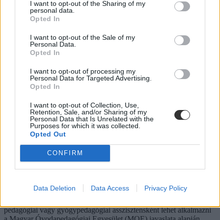
I want to opt-out of the Sharing of my
personal data.
Közoktatás
Opted In
Fóti Péter
I want to opt-out of the Sale of my
Lannert Judit: Rugalmasabb napkezdés, hosszabb
Personal Data.
szünetek és több mozgás jöhet az alsó tagozatokban
Opted In
szeptembertől
I want to opt-out of processing my
Personal Data for Targeted Advertising.
Tizennégy pontos szakmai javaslatcsomagot kaptak az általános
Opted In
iskolák, amelynek célja, hogy csökkenjen az alsó tagozatos diákok
terhelése, és több idő jusson mozgásra, kreatív tevékenységekre,
I want to opt-out of Collection, Use,
valamint tapasztalati tanulásra. Az intézmények már a 2026/2027-es
Retention, Sale, and/or Sharing of my
tanévtől alkalmazhatják az ajánlásokat – írta Facebook-oldalán
Personal Data that Is Unrelated with the
Purposes for which it was collected.
Lannert Judit oktatási miniszter.
Opted Out
Közoktatás
Kurucz-Gáspár Tünde
CONFIRM
Úgy néz ki, mégsem dolgozhatnak
óvodapedagógusként az óvodai nevelők
Data Deletion
Data Access
Privacy Policy
Kizárólag diplomások lehetnek óvónők, az óvodai nevelőket
pedagógiai vagy gyógypedagógiai asszisztensként lehet alkalmazni
a Magyar Óvodapedagógiai Egyesület (MOE) javaslata alapján,