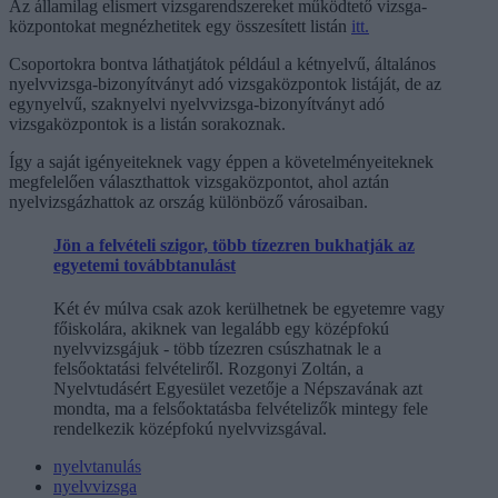
Az államilag elismert vizsga­rendszereket működtető vizsga­
központokat megnézhetitek egy összesített listán
itt.
Csoportokra bontva láthatjátok például a kétnyelvű, általános
nyelvvizsga-bizonyítványt adó vizsgaközpontok listáját, de az
egynyelvű, szaknyelvi nyelvvizsga-bizonyítványt adó
vizsgaközpontok is a listán sorakoznak.
Így a saját igényeiteknek vagy éppen a követelményeiteknek
megfelelően választhattok vizsgaközpontot, ahol aztán
nyelvizsgázhattok az ország különböző városaiban.
Jön a felvételi szigor, több tízezren bukhatják az
egyetemi továbbtanulást
Két év múlva csak azok kerülhetnek be egyetemre vagy
főiskolára, akiknek van legalább egy középfokú
nyelvvizsgájuk - több tízezren csúszhatnak le a
felsőoktatási felvételiről. Rozgonyi Zoltán, a
Nyelvtudásért Egyesület vezetője a Népszavának azt
mondta, ma a felsőoktatásba felvételizők mintegy fele
rendelkezik középfokú nyelvvizsgával.
nyelvtanulás
nyelvvizsga