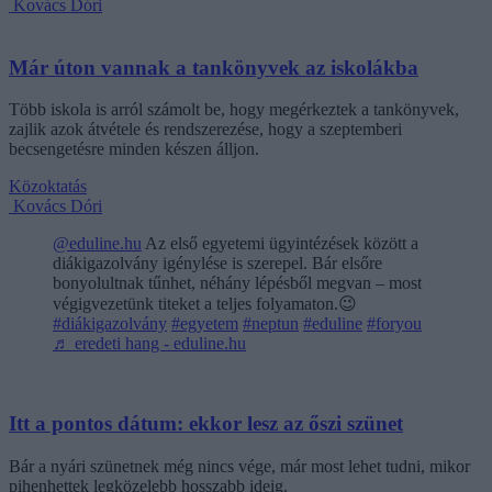
Kovács Dóri
Már úton vannak a tankönyvek az iskolákba
Több iskola is arról számolt be, hogy megérkeztek a tankönyvek,
zajlik azok átvétele és rendszerezése, hogy a szeptemberi
becsengetésre minden készen álljon.
Közoktatás
Kovács Dóri
@eduline.hu
Az első egyetemi ügyintézések között a
diákigazolvány igénylése is szerepel. Bár elsőre
bonyolultnak tűnhet, néhány lépésből megvan – most
végigvezetünk titeket a teljes folyamaton.😉
#diákigazolvány
#egyetem
#neptun
#eduline
#foryou
♬ eredeti hang - eduline.hu
Itt a pontos dátum: ekkor lesz az őszi szünet
Bár a nyári szünetnek még nincs vége, már most lehet tudni, mikor
pihenhettek legközelebb hosszabb ideig.