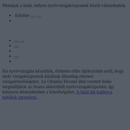
Mutatjuk a listát, milyen nyelvvizsgaközpontok közül választhattok.
Eduline
Ha nyelvvizsgára készültök, érdemes előre tájékozódni arról, hogy
mely vizsgaközpontok kínálnak államilag elismert
vizsgalehetőségeket. Az Oktatási Hivatal által vezetett listán
megtaláljátok az összes akkreditált nyelvvizsgaközpontot, így
könnyen áttekinthetitek a lehetőségeket.
A listát ide kattintva
tudjátok megnézni.