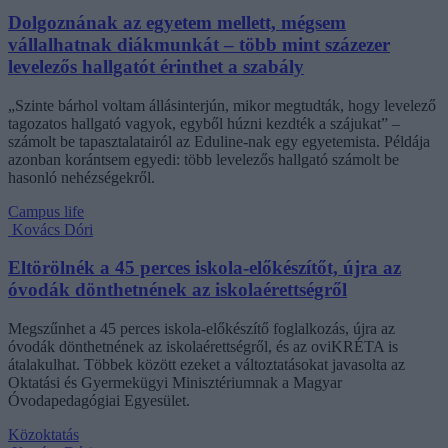
Dolgoznának az egyetem mellett, mégsem
vállalhatnak diákmunkát – több mint százezer
levelezős hallgatót érinthet a szabály
„Szinte bárhol voltam állásinterjún, mikor megtudták, hogy levelező
tagozatos hallgató vagyok, egyből húzni kezdték a szájukat” –
számolt be tapasztalatairól az Eduline-nak egy egyetemista. Példája
azonban korántsem egyedi: több levelezős hallgató számolt be
hasonló nehézségekről.
Campus life
Kovács Dóri
Eltörölnék a 45 perces iskola-előkészítőt, újra az
óvodák dönthetnének az iskolaérettségről
Megszűnhet a 45 perces iskola-előkészítő foglalkozás, újra az
óvodák dönthetnének az iskolaérettségről, és az oviKRÉTA is
átalakulhat. Többek között ezeket a változtatásokat javasolta az
Oktatási és Gyermekügyi Minisztériumnak a Magyar
Óvodapedagógiai Egyesület.
Közoktatás