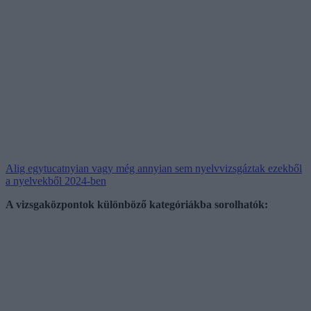
Alig egytucatnyian vagy még annyian sem nyelvvizsgáztak ezekből
a nyelvekből 2024-ben
A vizsgaközpontok különböző kategóriákba sorolhatók: