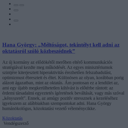
Hana György: „Méltóságot, tekintélyt kell adni az
oktatásról szóló közbeszédnek”
Az új kormány az elődökétől merőben eltérő kommunikációs
stratégiával kezdte meg működését. Az egyes minisztériumok
szintjére kiterjesztett hiperaktivitás érezhetően felszabadulást,
optimizmust ébresztett és éltet. Különösen az olyan, korábban porig
alázott ágazatban, mint az oktatás. Ám pontosan ez a lendület az,
ami egy újabb megkerülhetetlen kihívást is előtérbe rántott: az
érdemi társadalmi egyeztetés ígéretének beváltását, vagy más szóval
„kényszerét”. Ennek, az amúgy pozitív stressznek a kezeléséhez
igyekszem az alábbiakban szempontokat adni. Hana György
humánökológus, közoktatási vezető véleménycikke.
Közoktatás
Vendégszerző