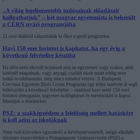
„A világ legelismertebb tudósainak előadásait
hallgathatjuk” – két magyar egyetemista is bekerült
a CERN nyári programjába
21 ezer diákból választották ki őket a genfi programba.
Havi 150 ezer forintot is kaphatsz, ha egy évig a
következő felvételire készülsz
Ha idén nem sikerült bejutnod arra az egyetemre vagy szakra, amit
kinéztél magadnak, vagy anyagi, családi okok miatt eddig nem
tudtál továbbtanulni, még nincs minden veszve. A Budapesti
Corvinus Egyetem Illyés Gyula Programja egy teljes tanéven át segít
felkészülni a következő felvételire – ráadásul havi nettó 150 ezer
forintos támogatást, ingyenes kollégiumot és mentorálást is kapsz.
Mutatjuk a részleteket.
PSZ: a szakképzésben a felelősség mellett hatáskört
is kell adni az iskoláknak
Nem volt közvetlen egyeztetés a törvénytervezetről, mégis elküldte
részletes észrevételeit a Pedagógusok Szakszervezete (PSZ) a