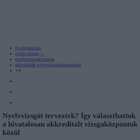
Nyelvtanulás
nyelvvizsga
nyelvvizsgaközpont
akkreditált nyelvvizsgaközpontok
+0
Nyelvvizsgát terveztek? Így választhattok
a hivatalosan akkreditált vizsgaközpontok
közül