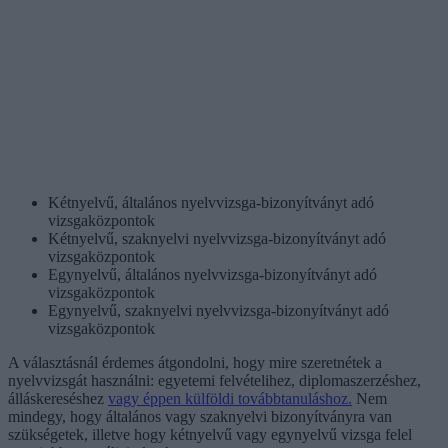
Kétnyelvű, általános nyelvvizsga-bizonyítványt adó
vizsgaközpontok
Kétnyelvű, szaknyelvi nyelvvizsga-bizonyítványt adó
vizsgaközpontok
Egynyelvű, általános nyelvvizsga-bizonyítványt adó
vizsgaközpontok
Egynyelvű, szaknyelvi nyelvvizsga-bizonyítványt adó
vizsgaközpontok
A választásnál érdemes átgondolni, hogy mire szeretnétek a
nyelvvizsgát használni: egyetemi felvételihez, diplomaszerzéshez,
álláskereséshez
vagy éppen külföldi továbbtanuláshoz.
Nem
mindegy, hogy általános vagy szaknyelvi bizonyítványra van
szükségetek, illetve hogy kétnyelvű vagy egynyelvű vizsga felel