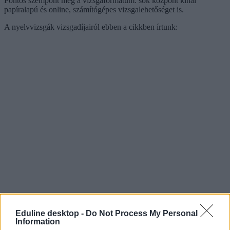
Fontos szempont még a vizsgaformátum: sok központ kínál
papíralapú és online, számítógépes vizsgalehetőséget is.
A nyelvvizsgák vizsgadíjairól ebben a cikkben írtunk:
Eduline desktop -
Do Not Process My Personal
Information