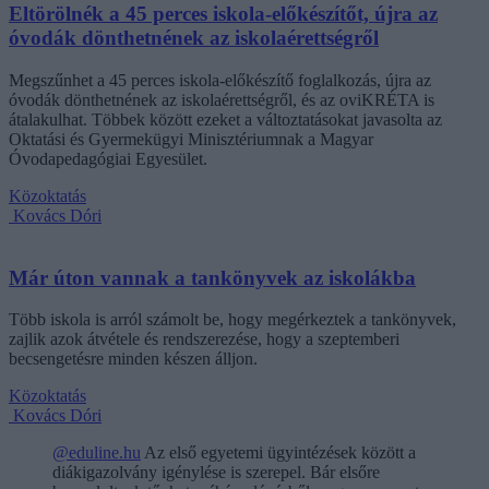
Eltörölnék a 45 perces iskola-előkészítőt, újra az
óvodák dönthetnének az iskolaérettségről
Megszűnhet a 45 perces iskola-előkészítő foglalkozás, újra az
óvodák dönthetnének az iskolaérettségről, és az oviKRÉTA is
átalakulhat. Többek között ezeket a változtatásokat javasolta az
Oktatási és Gyermekügyi Minisztériumnak a Magyar
Óvodapedagógiai Egyesület.
Közoktatás
Kovács Dóri
Már úton vannak a tankönyvek az iskolákba
Több iskola is arról számolt be, hogy megérkeztek a tankönyvek,
zajlik azok átvétele és rendszerezése, hogy a szeptemberi
becsengetésre minden készen álljon.
Közoktatás
Kovács Dóri
@eduline.hu
Az első egyetemi ügyintézések között a
diákigazolvány igénylése is szerepel. Bár elsőre