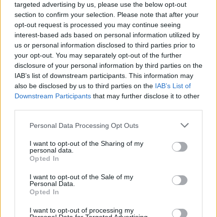
targeted advertising by us, please use the below opt-out
section to confirm your selection. Please note that after your
európai bizottság
opt-out request is processed you may continue seeing
szegregáció
interest-based ads based on personal information utilized by
közoktatási törvény
us or personal information disclosed to third parties prior to
Balog Zoltán
your opt-out. You may separately opt-out of the further
köznevelési törvény
disclosure of your personal information by third parties on the
szegregáció közoktatási törvény
IAB’s list of downstream participants. This information may
Hozzászólások
also be disclosed by us to third parties on the
IAB’s List of
Downstream Participants
that may further disclose it to other
third parties.
Personal Data Processing Opt Outs
I want to opt-out of the Sharing of my
personal data.
Opted In
Hana György: „Méltóságot, tekintélyt kell adni az
I want to opt-out of the Sale of my
oktatásról szóló közbeszédnek”
Personal Data.
Opted In
Az új kormány az elődökétől merőben eltérő kommunikációs
stratégiával kezdte meg működését. Az egyes minisztériumok
I want to opt-out of processing my
szintjére kiterjesztett hiperaktivitás érezhetően felszabadulást,