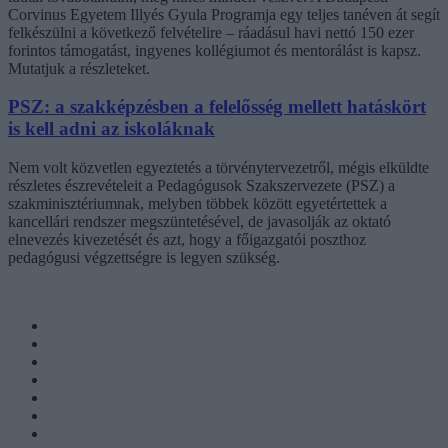
Corvinus Egyetem Illyés Gyula Programja egy teljes tanéven át segít
felkészülni a következő felvételire – ráadásul havi nettó 150 ezer
forintos támogatást, ingyenes kollégiumot és mentorálást is kapsz.
Mutatjuk a részleteket.
PSZ: a szakképzésben a felelősség mellett hatáskört
is kell adni az iskoláknak
Nem volt közvetlen egyeztetés a törvénytervezetről, mégis elküldte
részletes észrevételeit a Pedagógusok Szakszervezete (PSZ) a
szakminisztériumnak, melyben többek között egyetértettek a
kancellári rendszer megszüntetésével, de javasolják az oktató
elnevezés kivezetését és azt, hogy a főigazgatói poszthoz
pedagógusi végzettségre is legyen szükség.