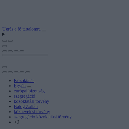
Ugrás a fő tartalomra
Közoktatás
Egyéb
európai bizottság
szegregáció
közoktatási törvény
Balog Zoltán
köznevelési törvény
szegregáció közoktatási törvény
+3