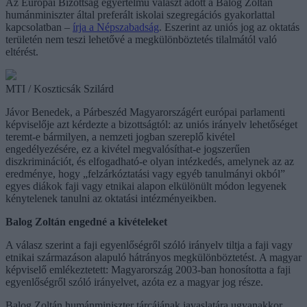
Az Európai Bizottság egyértelmű választ adott a Balog Zoltán
humánminiszter által preferált iskolai szegregációs gyakorlattal
kapcsolatban –
írja a Népszabadság
. Eszerint az uniós jog az oktatás
területén nem teszi lehetővé a megkülönböztetés tilalmától való
eltérést.
MTI / Koszticsák Szilárd
Jávor Benedek, a Párbeszéd Magyarországért európai parlamenti
képviselője azt kérdezte a bizottságtól: az uniós irányelv lehetőséget
teremt-e bármilyen, a nemzeti jogban szereplő kivétel
engedélyezésére, ez a kivétel megvalósíthat-e jogszerűen
diszkriminációt, és elfogadható-e olyan intézkedés, amelynek az az
eredménye, hogy „felzárkóztatási vagy egyéb tanulmányi okból”
egyes diákok faji vagy etnikai alapon elkülönült módon legyenek
kénytelenek tanulni az oktatási intézményeikben.
Balog Zoltán engedné a kivételeket
A válasz szerint a faji egyenlőségről szóló irányelv tiltja a faji vagy
etnikai származáson alapuló hátrányos megkülönböztetést. A magyar
képviselő emlékeztetett: Magyarország 2003-ban honosította a faji
egyenlőségről szóló irányelvet, azóta ez a magyar jog része.
Balog Zoltán humánminiszter tárcájának javaslatára ugyanakkor