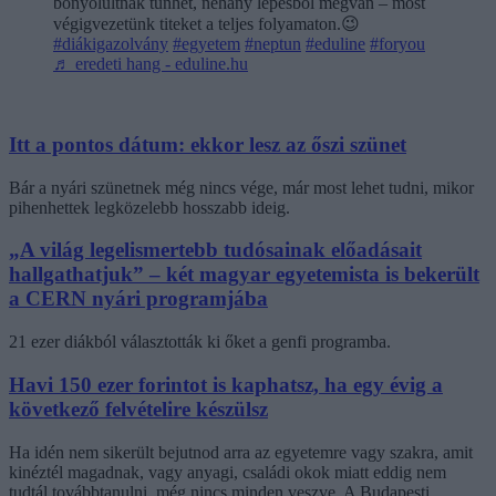
bonyolultnak tűnhet, néhány lépésből megvan – most
végigvezetünk titeket a teljes folyamaton.😉
#diákigazolvány
#egyetem
#neptun
#eduline
#foryou
♬ eredeti hang - eduline.hu
Itt a pontos dátum: ekkor lesz az őszi szünet
Bár a nyári szünetnek még nincs vége, már most lehet tudni, mikor
pihenhettek legközelebb hosszabb ideig.
„A világ legelismertebb tudósainak előadásait
hallgathatjuk” – két magyar egyetemista is bekerült
a CERN nyári programjába
21 ezer diákból választották ki őket a genfi programba.
Havi 150 ezer forintot is kaphatsz, ha egy évig a
következő felvételire készülsz
Ha idén nem sikerült bejutnod arra az egyetemre vagy szakra, amit
kinéztél magadnak, vagy anyagi, családi okok miatt eddig nem
tudtál továbbtanulni, még nincs minden veszve. A Budapesti