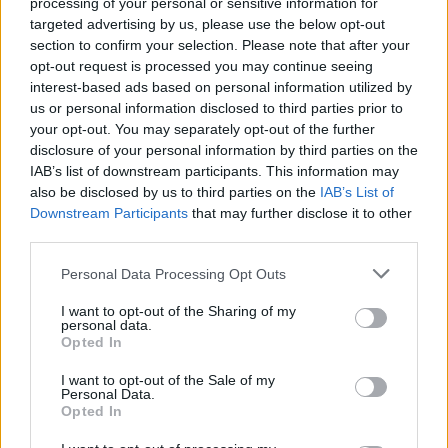
processing of your personal or sensitive information for
A tervezet még nem fogadták el, de hamarosan döntés születhet róla,
targeted advertising by us, please use the below opt-out
ugyanis pontot kell tenni az átalakítások végére, ugyanis egyre
section to confirm your selection. Please note that after your
közelebb a szeptemberi iskolakezdés.
opt-out request is processed you may continue seeing
felvételi
interest-based ads based on personal information utilized by
középiskola
us or personal information disclosed to third parties prior to
szakiskolai képzés
your opt-out. You may separately opt-out of the further
közismereti tárgyak szakiskola
disclosure of your personal information by third parties on the
szakiskolai képzés változás
IAB’s list of downstream participants. This information may
szakgimnázium
szakiskolák
also be disclosed by us to third parties on the
IAB’s List of
Downstream Participants
that may further disclose it to other
Hozzászólások
third parties.
Personal Data Processing Opt Outs
I want to opt-out of the Sharing of my
personal data.
Opted In
I want to opt-out of the Sale of my
Personal Data.
Több mint kétszer annyi diák jutott be a
Opted In
felsőoktatásba, mint ahány kollégiumi férőhely
összesen van