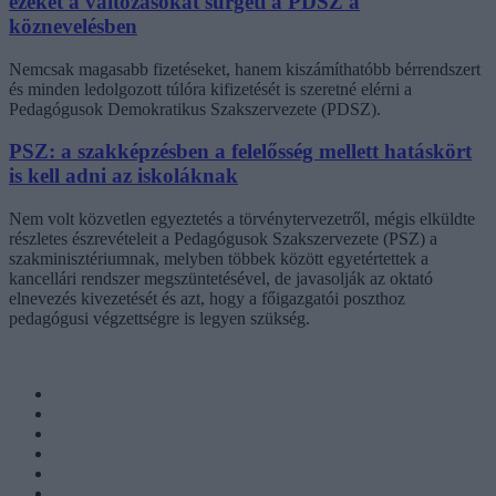
ezeket a változásokat sürgeti a PDSZ a
köznevelésben
Nemcsak magasabb fizetéseket, hanem kiszámíthatóbb bérrendszert
és minden ledolgozott túlóra kifizetését is szeretné elérni a
Pedagógusok Demokratikus Szakszervezete (PDSZ).
PSZ: a szakképzésben a felelősség mellett hatáskört
is kell adni az iskoláknak
Nem volt közvetlen egyeztetés a törvénytervezetről, mégis elküldte
részletes észrevételeit a Pedagógusok Szakszervezete (PSZ) a
szakminisztériumnak, melyben többek között egyetértettek a
kancellári rendszer megszüntetésével, de javasolják az oktató
elnevezés kivezetését és azt, hogy a főigazgatói poszthoz
pedagógusi végzettségre is legyen szükség.