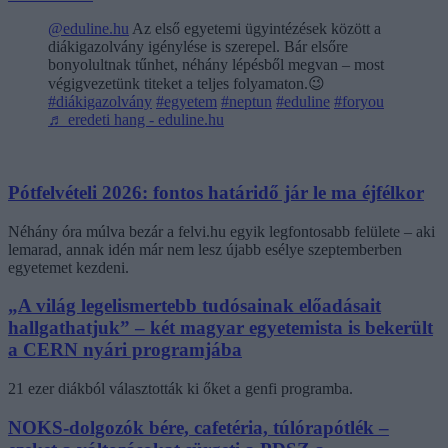
@eduline.hu
Az első egyetemi ügyintézések között a
diákigazolvány igénylése is szerepel. Bár elsőre
bonyolultnak tűnhet, néhány lépésből megvan – most
végigvezetünk titeket a teljes folyamaton.😉
#diákigazolvány
#egyetem
#neptun
#eduline
#foryou
♬ eredeti hang - eduline.hu
Pótfelvételi 2026: fontos határidő jár le ma éjfélkor
Néhány óra múlva bezár a felvi.hu egyik legfontosabb felülete – aki
lemarad, annak idén már nem lesz újabb esélye szeptemberben
egyetemet kezdeni.
„A világ legelismertebb tudósainak előadásait
hallgathatjuk” – két magyar egyetemista is bekerült
a CERN nyári programjába
21 ezer diákból választották ki őket a genfi programba.
NOKS-dolgozók bére, cafetéria, túlórapótlék –