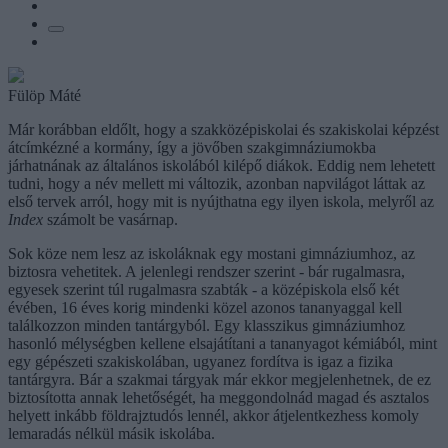
Fülöp Máté
Már korábban eldőlt, hogy a szakközépiskolai és szakiskolai képzést
átcímkézné a kormány, így a jövőben szakgimnáziumokba
járhatnának az általános iskolából kilépő diákok. Eddig nem lehetett
tudni, hogy a név mellett mi változik, azonban napvilágot láttak az
első tervek arról, hogy mit is nyújthatna egy ilyen iskola, melyről az
Index
számolt be vasárnap.
Sok köze nem lesz az iskoláknak egy mostani gimnáziumhoz, az
biztosra vehetitek. A jelenlegi rendszer szerint - bár rugalmasra,
egyesek szerint túl rugalmasra szabták - a középiskola első két
évében, 16 éves korig mindenki közel azonos tananyaggal kell
találkozzon minden tantárgyból. Egy klasszikus gimnáziumhoz
hasonló mélységben kellene elsajátítani a tananyagot kémiából, mint
egy gépészeti szakiskolában, ugyanez fordítva is igaz a fizika
tantárgyra. Bár a szakmai tárgyak már ekkor megjelenhetnek, de ez
biztosította annak lehetőségét, ha meggondolnád magad és asztalos
helyett inkább földrajztudós lennél, akkor átjelentkezhess komoly
lemaradás nélkül másik iskolába.