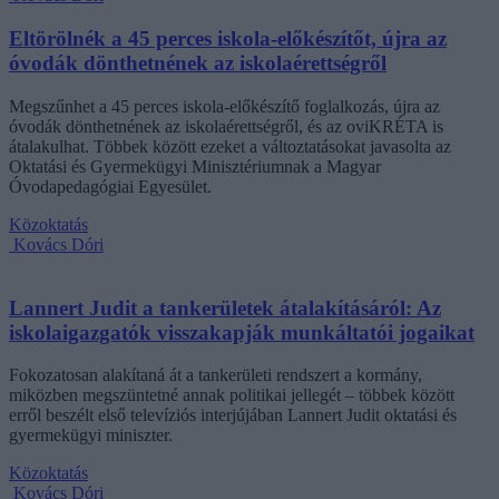
Eltörölnék a 45 perces iskola-előkészítőt, újra az
óvodák dönthetnének az iskolaérettségről
Megszűnhet a 45 perces iskola-előkészítő foglalkozás, újra az
óvodák dönthetnének az iskolaérettségről, és az oviKRÉTA is
átalakulhat. Többek között ezeket a változtatásokat javasolta az
Oktatási és Gyermekügyi Minisztériumnak a Magyar
Óvodapedagógiai Egyesület.
Közoktatás
Kovács Dóri
Lannert Judit a tankerületek átalakításáról: Az
iskolaigazgatók visszakapják munkáltatói jogaikat
Fokozatosan alakítaná át a tankerületi rendszert a kormány,
miközben megszüntetné annak politikai jellegét – többek között
erről beszélt első televíziós interjújában Lannert Judit oktatási és
gyermekügyi miniszter.
Közoktatás
Kovács Dóri