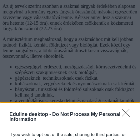
Az új tervek szerint azonban a szakmai tárgyak érdekében alaposan
megnyírná a kormány egyes tárgyak óraszámát, másokat egyszerűen
kivezetne vagy választhatóvá tenne. Kétszer annyi lesz a szakmai
óra hetente (12-15 óra), ennek érdekében csökkentik a közismereti
tárgyak óraszámát (22-23 óra).
A minisztérium meghatározná, hogy a szakmádhoz mit kell jobban
tudnod: fizikát, kémiát, földrajzot vagy biológiát. Ezek közül egy
lenne hangsúlyos, a többi óraszámát drasztikusan visszavágnák,
összevonnák, illetve eltörölnék.
egészségügyi, erdészeti, mezőgazdasági, környezetvédelmi és
szépészeti szakgimiseknek csak biológiát,
gépészeknek, technikusoknak csak fizikát,
kohászoknak, vegyészeknek és nyomdászoknak csak kémiát,
bányászati, turisztikai és földmérő sulisoknak csak földrajzot
kell majd tanulniuk,
a vendéglátósok, kereskedelmi és gazdasági szakmát tanulók
pedig tudomány helyett nyelvet tanulhatnak majd.
Eduline desktop -
Do Not Process My Personal
- sorolja az
Index
. Ez nem csak az átjárhatóságot rontja, de
Information
komolyan befolyásolja, hogy képes leszel-e ismereteid alapján
továbbtanulni, és az eddigieknél sokkal jobban bekorlátozna egy
szakterületre.
If you wish to opt-out of the sale, sharing to third parties, or