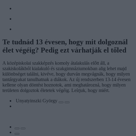
Te tudnád 13 évesen, hogy mit dolgoznál
élet végéig? Pedig ezt várhatják el tőled
A középiskolai szakképzés komoly átalakulás előtt áll, a
szakiskolákból kialakuló és szakgimnáziumokban alig lehet majd
különbséget találni, kivéve, hogy durván megvágnák, hogy milyen
tantárgyakat tanulhatnak a diákok. Az új rendszerben 13-14 évesen
kellene olyan döntést hoznotok, ami meghatározná, hogy milyen
területen dolgoztok életetek végéig. Leírjuk, hogy miért.
Unyatyinszki György