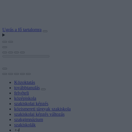
Ugrás a fő tartalomra
Közoktatás
továbbtanulás
felvételi
középiskola
szakiskolai képzés
közismereti tárgyak szakiskola
szakiskolai képzés változás
szakgimnázium
szakiskolák
+4