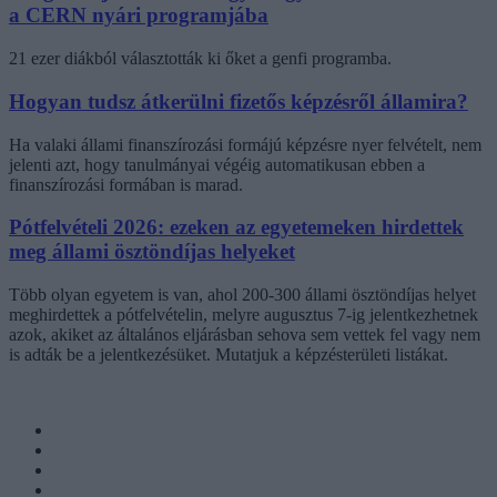
a CERN nyári programjába
21 ezer diákból választották ki őket a genfi programba.
Hogyan tudsz átkerülni fizetős képzésről államira?
Ha valaki állami finanszírozási formájú képzésre nyer felvételt, nem
jelenti azt, hogy tanulmányai végéig automatikusan ebben a
finanszírozási formában is marad.
Pótfelvételi 2026: ezeken az egyetemeken hirdettek
meg állami ösztöndíjas helyeket
Több olyan egyetem is van, ahol 200-300 állami ösztöndíjas helyet
meghirdettek a pótfelvételin, melyre augusztus 7-ig jelentkezhetnek
azok, akiket az általános eljárásban sehova sem vettek fel vagy nem
is adták be a jelentkezésüket. Mutatjuk a képzésterületi listákat.