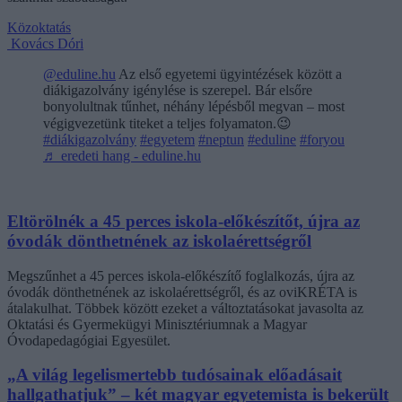
Közoktatás
Kovács Dóri
@eduline.hu
Az első egyetemi ügyintézések között a
diákigazolvány igénylése is szerepel. Bár elsőre
bonyolultnak tűnhet, néhány lépésből megvan – most
végigvezetünk titeket a teljes folyamaton.😉
#diákigazolvány
#egyetem
#neptun
#eduline
#foryou
♬ eredeti hang - eduline.hu
Eltörölnék a 45 perces iskola-előkészítőt, újra az
óvodák dönthetnének az iskolaérettségről
Megszűnhet a 45 perces iskola-előkészítő foglalkozás, újra az
óvodák dönthetnének az iskolaérettségről, és az oviKRÉTA is
átalakulhat. Többek között ezeket a változtatásokat javasolta az
Oktatási és Gyermekügyi Minisztériumnak a Magyar
Óvodapedagógiai Egyesület.
„A világ legelismertebb tudósainak előadásait
hallgathatjuk” – két magyar egyetemista is bekerült