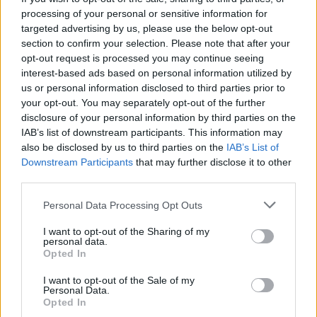
processing of your personal or sensitive information for
targeted advertising by us, please use the below opt-out
section to confirm your selection. Please note that after your
opt-out request is processed you may continue seeing
interest-based ads based on personal information utilized by
us or personal information disclosed to third parties prior to
your opt-out. You may separately opt-out of the further
Dolgoznának az egyetem mellett, mégsem
disclosure of your personal information by third parties on the
vállalhatnak diákmunkát – több mint százezer
IAB’s list of downstream participants. This information may
levelezős hallgatót érinthet a szabály
also be disclosed by us to third parties on the
IAB’s List of
Downstream Participants
that may further disclose it to other
„Szinte bárhol voltam állásinterjún, mikor megtudták, hogy levelező
third parties.
tagozatos hallgató vagyok, egyből húzni kezdték a szájukat” –
számolt be tapasztalatairól az Eduline-nak egy egyetemista. Példája
Personal Data Processing Opt Outs
azonban korántsem egyedi.
I want to opt-out of the Sharing of my
Campus life
personal data.
Kovács Dóri
Opted In
Nagy változások jönnek a kompetenciamérésben a
I want to opt-out of the Sale of my
2026/27-es tanévtől
Personal Data.
Opted In
Az 5., 7., 9. és 11. évfolyam teljesen kikerül az országos