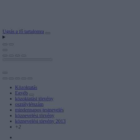
Ugrás a fő tartalomra
Közoktatás
Egyéb
közoktatási törvény
osztálylétszám
mindennapos testnevelés
köznevelési törvény
köznevelési törvény 2013
+2