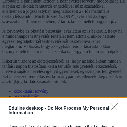
Elfogadta a parlament kedden a köznevelési törvény módosítását. Ez
alapján az iskolák fenntartói engedéllyel húsz százalékkal
eltérhetnek a jogszabályban meghatározott 27 fős maximális
osztálylétszámtól. Michl József (KDNP) javaslatát 223 igen
szavazattal, 14 nem ellenében, 7 tartózkodás mellett hagyták jóvá.
A törvénybe az oktatási bizottság javaslatára az is bekerült, hogy ha
a mindennapos testnevelés feltételei nem adottak, akkor hetente
egyszer legfeljebb két testnevelésórát összevonva lehet
megtartani. Változás, hogy az egyházi fenntartású iskolákban -
bizonyos feltételek mellett - az etika tantárgyat a hittan válthatja ki.
Kikerült viszont az előterjesztésből az, hogy az iskolákban minden
tanítási napon biztosítani kell a tanulók felügyeletét, étkeztetését,
illetve a sajátos nevelési igényű gyermekek egésznapos felügyeletét.
Ezt a tervezett rendelkezést kormánypárti és ellenzéki képviselők is
a sztrájkjog korlátozásának tartották.
közoktatási törvény
osztálylétszám
mindennapos testnevelés
köznevelési törvény
Eduline desktop -
Do Not Process My Personal
köznevelési törvény 2013
Information
Hozzászólások
If you wish to opt-out of the sale, sharing to third parties, or