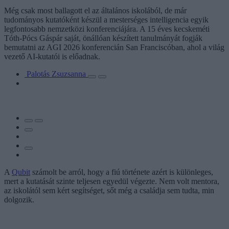
Még csak most ballagott el az általános iskolából, de már
tudományos kutatóként készül a mesterséges intelligencia egyik
legfontosabb nemzetközi konferenciájára. A 15 éves kecskeméti
Tóth-Pócs Gáspár saját, önállóan készített tanulmányát fogják
bemutatni az AGI 2026 konferencián San Franciscóban, ahol a világ
vezető AI-kutatói is előadnak.
Palotás Zsuzsanna
A
Qubit
számolt be arról, hogy a fiú története azért is különleges,
mert a kutatását szinte teljesen egyedül végezte. Nem volt mentora,
az iskolától sem kért segítséget, sőt még a családja sem tudta, min
dolgozik.