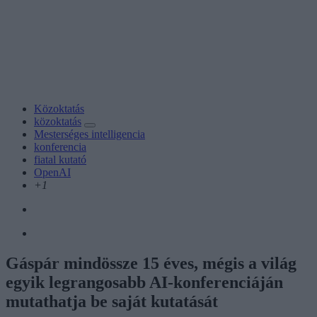
Közoktatás
közoktatás
Mesterséges intelligencia
konferencia
fiatal kutató
OpenAI
+1
Gáspár mindössze 15 éves, mégis a világ
egyik legrangosabb AI-konferenciáján
mutathatja be saját kutatását