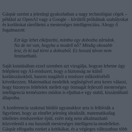
Gáspár szerint a jelenlegi gyakorlatban a nagy technológiai cégek –
például az OpenAI vagy a Google – kívülről próbálnak szabályokat
és korlátokat ráerőltetni a mesterséges intelligenciára. Ahogy ő
fogalmazott:
Ezt úgy lehet elképzelni, mintha egy dobozba zárnánk.
Na de mi van, hogyha a modell nő? Mindig okosabb
lesz, és ki tud törni a dobozból. Ez hosszú távon nem
fenntartható.
Saját kutatásában ezzel szemben azt vizsgálja, hogyan lehetne úgy
felépíteni egy AI-rendszert, hogy a biztonság ne külső
korlátozásokból, hanem magából a rendszer működéséből
következzen. Matematikai modellek segítségével arra keres választ,
hogy bizonyos feltételek mellett egy önmagát fejlesztő mesterséges
intelligencia természetes módon is eljuthat-e egy stabil, kiszámítható
állapotba.
A konferencia szakmai bírálói ugyanakkor arra is felhívták a
figyelmet, hogy az elmélet jelenleg idealizált, matematikailag
tökéletes rendszerekre épül, ezért még nem alkalmazható
közvetlenül a ma használt mesterséges intelligencia-modellekre.
Gáspár elfogadta ezeket a kritikákat, és a végleges változatban több