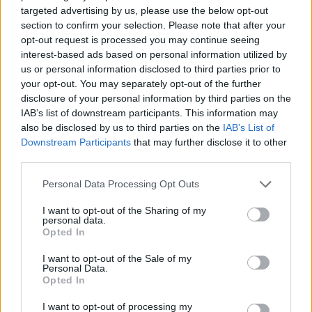
állásajánlatokat vár. "Nekem már az is elég, hogyha jól elő bírom
targeted advertising by us, please use the below opt-out
adni a beszédemet. Ez a legfontosabb" – fogalmazott.
section to confirm your selection. Please note that after your
opt-out request is processed you may continue seeing
Nyitóképünk forrása: Kecskemét Televízió
interest-based ads based on personal information utilized by
us or personal information disclosed to third parties prior to
your opt-out. You may separately opt-out of the further
Mozgáskorlátozott embereknek fejlesztett
disclosure of your personal information by third parties on the
videójáték-kontrollert egy magyar diák – fődíjat
IAB’s list of downstream participants. This information may
nyert vele egy rangos amerikai versenyen
also be disclosed by us to third parties on the
IAB’s List of
Downstream Participants
that may further disclose it to other
Sokan természetesnek veszik, hogy egy videójáték elindításához
third parties.
csak kézbe kell venni a kontrollert. Mozgáskorlátozott emberek
milliói számára azonban ez sokszor egyáltalán nem magától
Personal Data Processing Opt Outs
értetődő. Ezen változtatna Vida Ákos, aki olyan speciális,
kontrollerre csatlakoztatható eszközt fejlesztett, amellyel akár egy
I want to opt-out of the Sharing of my
kézzel vagy fejmozgással is lehet játszani. Találmányával az egyik
personal data.
legrangosabb amerikai innovációs versenyen is elindult, ahol végül a
Opted In
15 ezer dolláros fődíjat is elnyerte.
I want to opt-out of the Sale of my
Personal Data.
Opted In
I want to opt-out of processing my