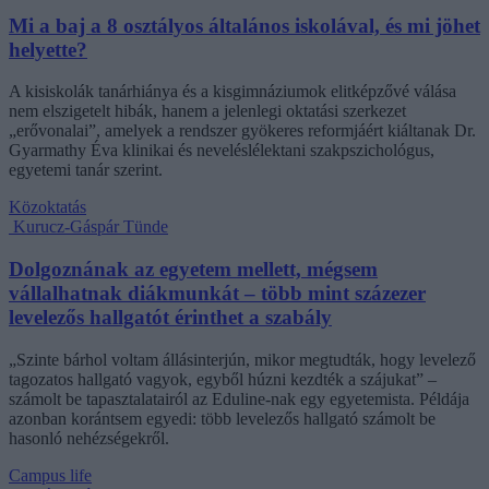
Mi a baj a 8 osztályos általános iskolával, és mi jöhet
helyette?
A kisiskolák tanárhiánya és a kisgimnáziumok elitképzővé válása
nem elszigetelt hibák, hanem a jelenlegi oktatási szerkezet
„erővonalai”, amelyek a rendszer gyökeres reformjáért kiáltanak Dr.
Gyarmathy Éva klinikai és neveléslélektani szakpszichológus,
egyetemi tanár szerint.
Közoktatás
Kurucz-Gáspár Tünde
Dolgoznának az egyetem mellett, mégsem
vállalhatnak diákmunkát – több mint százezer
levelezős hallgatót érinthet a szabály
„Szinte bárhol voltam állásinterjún, mikor megtudták, hogy levelező
tagozatos hallgató vagyok, egyből húzni kezdték a szájukat” –
számolt be tapasztalatairól az Eduline-nak egy egyetemista. Példája
azonban korántsem egyedi: több levelezős hallgató számolt be
hasonló nehézségekről.
Campus life