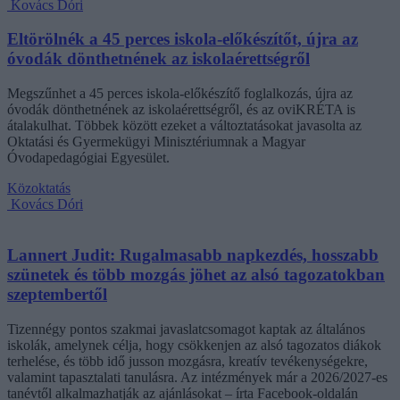
Kovács Dóri
Eltörölnék a 45 perces iskola-előkészítőt, újra az
óvodák dönthetnének az iskolaérettségről
Megszűnhet a 45 perces iskola-előkészítő foglalkozás, újra az
óvodák dönthetnének az iskolaérettségről, és az oviKRÉTA is
átalakulhat. Többek között ezeket a változtatásokat javasolta az
Oktatási és Gyermekügyi Minisztériumnak a Magyar
Óvodapedagógiai Egyesület.
Közoktatás
Kovács Dóri
Lannert Judit: Rugalmasabb napkezdés, hosszabb
szünetek és több mozgás jöhet az alsó tagozatokban
szeptembertől
Tizennégy pontos szakmai javaslatcsomagot kaptak az általános
iskolák, amelynek célja, hogy csökkenjen az alsó tagozatos diákok
terhelése, és több idő jusson mozgásra, kreatív tevékenységekre,
valamint tapasztalati tanulásra. Az intézmények már a 2026/2027-es
tanévtől alkalmazhatják az ajánlásokat – írta Facebook-oldalán