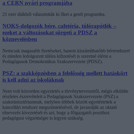
a CERN nyári programjába
21 ezer diákból választották ki őket a genfi programba.
NOKS-dolgozók bére, cafetéria, túlórapótlék –
ezeket a változásokat sürgeti a PDSZ a
köznevelésben
Nemcsak magasabb fizetéseket, hanem kiszámíthatóbb bérrendszert
és minden ledolgozott túlóra kifizetését is szeretné elérni a
Pedagógusok Demokratikus Szakszervezete (PDSZ).
PSZ: a szakképzésben a felelősség mellett hatáskört
is kell adni az iskoláknak
Nem volt közvetlen egyeztetés a törvénytervezetről, mégis elküldte
részletes észrevételeit a Pedagógusok Szakszervezete (PSZ) a
szakminisztériumnak, melyben többek között egyetértettek a
kancellári rendszer megszüntetésével, de javasolják az oktató
elnevezés kivezetését és azt, hogy a főigazgatói poszthoz
pedagógusi végzettségre is legyen szükség.