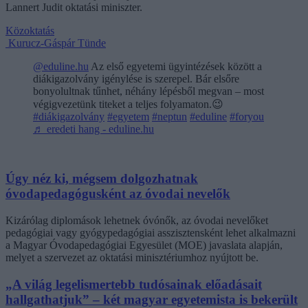
Lannert Judit oktatási miniszter.
Közoktatás
Kurucz-Gáspár Tünde
@eduline.hu
Az első egyetemi ügyintézések között a
diákigazolvány igénylése is szerepel. Bár elsőre
bonyolultnak tűnhet, néhány lépésből megvan – most
végigvezetünk titeket a teljes folyamaton.😉
#diákigazolvány
#egyetem
#neptun
#eduline
#foryou
♬ eredeti hang - eduline.hu
Úgy néz ki, mégsem dolgozhatnak
óvodapedagógusként az óvodai nevelők
Kizárólag diplomások lehetnek óvónők, az óvodai nevelőket
pedagógiai vagy gyógypedagógiai asszisztensként lehet alkalmazni
a Magyar Óvodapedagógiai Egyesület (MOE) javaslata alapján,
melyet a szervezet az oktatási minisztériumhoz nyújtott be.
„A világ legelismertebb tudósainak előadásait
hallgathatjuk” – két magyar egyetemista is bekerült