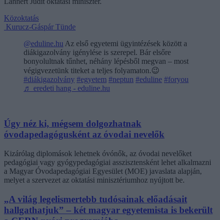
Lannert Judit oktatási miniszter.
Közoktatás
Kurucz-Gáspár Tünde
@eduline.hu
Az első egyetemi ügyintézések között a
diákigazolvány igénylése is szerepel. Bár elsőre
bonyolultnak tűnhet, néhány lépésből megvan – most
végigvezetünk titeket a teljes folyamaton.😉
#diákigazolvány
#egyetem
#neptun
#eduline
#foryou
♬ eredeti hang - eduline.hu
Úgy néz ki, mégsem dolgozhatnak
óvodapedagógusként az óvodai nevelők
Kizárólag diplomások lehetnek óvónők, az óvodai nevelőket
pedagógiai vagy gyógypedagógiai asszisztensként lehet alkalmazni
a Magyar Óvodapedagógiai Egyesület (MOE) javaslata alapján,
melyet a szervezet az oktatási minisztériumhoz nyújtott be.
„A világ legelismertebb tudósainak előadásait
hallgathatjuk” – két magyar egyetemista is bekerült