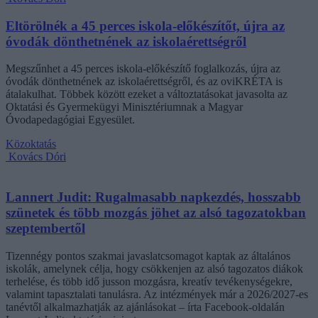
Eltörölnék a 45 perces iskola-előkészítőt, újra az
óvodák dönthetnének az iskolaérettségről
Megszűnhet a 45 perces iskola-előkészítő foglalkozás, újra az
óvodák dönthetnének az iskolaérettségről, és az oviKRÉTA is
átalakulhat. Többek között ezeket a változtatásokat javasolta az
Oktatási és Gyermekügyi Minisztériumnak a Magyar
Óvodapedagógiai Egyesület.
Közoktatás
Kovács Dóri
Lannert Judit: Rugalmasabb napkezdés, hosszabb
szünetek és több mozgás jöhet az alsó tagozatokban
szeptembertől
Tizennégy pontos szakmai javaslatcsomagot kaptak az általános
iskolák, amelynek célja, hogy csökkenjen az alsó tagozatos diákok
terhelése, és több idő jusson mozgásra, kreatív tevékenységekre,
valamint tapasztalati tanulásra. Az intézmények már a 2026/2027-es
tanévtől alkalmazhatják az ajánlásokat – írta Facebook-oldalán