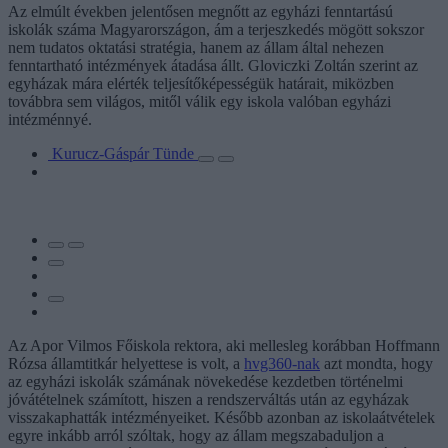
Az elmúlt években jelentősen megnőtt az egyházi fenntartású
iskolák száma Magyarországon, ám a terjeszkedés mögött sokszor
nem tudatos oktatási stratégia, hanem az állam által nehezen
fenntartható intézmények átadása állt. Gloviczki Zoltán szerint az
egyházak mára elérték teljesítőképességük határait, miközben
továbbra sem világos, mitől válik egy iskola valóban egyházi
intézménnyé.
Kurucz-Gáspár Tünde
Az Apor Vilmos Főiskola rektora, aki mellesleg korábban Hoffmann
Rózsa államtitkár helyettese is volt, a
hvg360-nak
azt mondta, hogy
az egyházi iskolák számának növekedése kezdetben történelmi
jóvátételnek számított, hiszen a rendszerváltás után az egyházak
visszakaphatták intézményeiket. Később azonban az iskolaátvételek
egyre inkább arról szóltak, hogy az állam megszabaduljon a