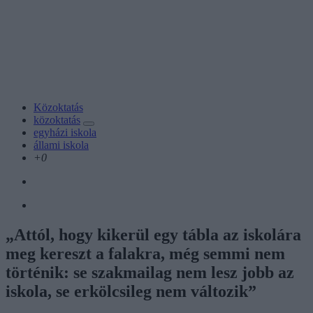
Közoktatás
közoktatás
egyházi iskola
állami iskola
+0
„Attól, hogy kikerül egy tábla az iskolára
meg kereszt a falakra, még semmi nem
történik: se szakmailag nem lesz jobb az
iskola, se erkölcsileg nem változik”