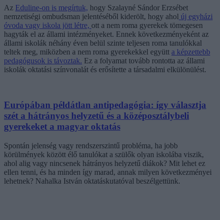
Az
Eduline-on is megírtuk,
hogy Szalayné Sándor Erzsébet
nemzetiségi ombudsman jelentéséből kiderölt, hogy ahol
új egyházi
óvoda vagy iskola jött létre,
ott a nem roma gyerekek tömegesen
hagyták el az állami intézményeket. Ennek következményeként az
állami iskolák néhány éven belül szinte teljesen roma tanulókkal
teltek meg, miközben a nem roma gyerekekkel együtt
a képzettebb
pedagógusok is távoztak.
Ez a folyamat tovább rontotta az állami
iskolák oktatási színvonalát és erősítette a társadalmi elkülönülést.
Európában példátlan antipedagógia: így választja
szét a hátrányos helyzetű és a középosztálybeli
gyerekeket a magyar oktatás
Spontán jelenség vagy rendszerszintű probléma, ha jobb
körülmények között élő tanulókat a szülők olyan iskolába viszik,
ahol alig vagy nincsenek hátrányos helyzetű diákok? Mit lehet ez
ellen tenni, és ha minden így marad, annak milyen következményei
lehetnek? Nahalka István oktatáskutatóval beszélgettünk.