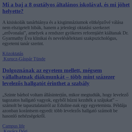
Mi a baj a 8 osztályos általános iskolával, és mi jöhet
helyette?
A kisiskolák tanárhiánya és a kisgimnáziumok elitképzővé válása
nem elszigetelt hibák, hanem a jelenlegi oktatási szerkezet
„erővonalai”, amelyek a rendszer gyökeres reformjáért kiáltanak Dr.
Gyarmathy Éva klinikai és neveléslélektani szakpszichológus,
egyetemi tanár szerint.
Közoktatás
Kurucz-Gáspár Tünde
Dolgoznának az egyetem mellett, mégsem
vállalhatnak diákmunkát – több mint százezer
levelezős hallgatót érinthet a szabály
„Szinte bárhol voltam állásinterjún, mikor megtudták, hogy levelező
tagozatos hallgató vagyok, egyből húzni kezdték a szájukat” –
számolt be tapasztalatairól az Eduline-nak egy egyetemista. Példája
azonban korántsem egyedi: több levelezős hallgató számolt be
hasonló nehézségekről.
Campus life
Kovács Dóri