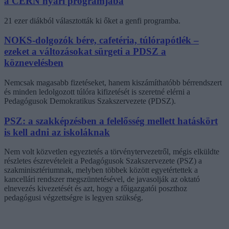
a CERN nyári programjába
21 ezer diákból választották ki őket a genfi programba.
NOKS-dolgozók bére, cafetéria, túlórapótlék –
ezeket a változásokat sürgeti a PDSZ a
köznevelésben
Nemcsak magasabb fizetéseket, hanem kiszámíthatóbb bérrendszert
és minden ledolgozott túlóra kifizetését is szeretné elérni a
Pedagógusok Demokratikus Szakszervezete (PDSZ).
PSZ: a szakképzésben a felelősség mellett hatáskört
is kell adni az iskoláknak
Nem volt közvetlen egyeztetés a törvénytervezetről, mégis elküldte
részletes észrevételeit a Pedagógusok Szakszervezete (PSZ) a
szakminisztériumnak, melyben többek között egyetértettek a
kancellári rendszer megszüntetésével, de javasolják az oktató
elnevezés kivezetését és azt, hogy a főigazgatói poszthoz
pedagógusi végzettségre is legyen szükség.