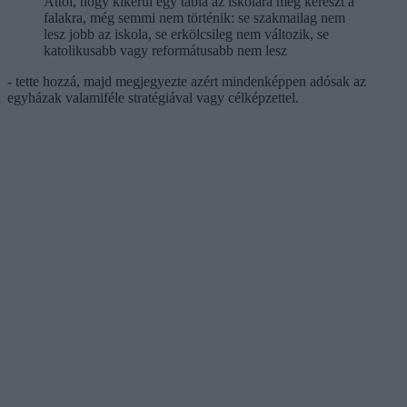
Attól, hogy kikerül egy tábla az iskolára meg kereszt a
falakra, még semmi nem történik: se szakmailag nem
lesz jobb az iskola, se erkölcsileg nem változik, se
katolikusabb vagy reformátusabb nem lesz
- tette hozzá, majd megjegyezte azért mindenképpen adósak az
egyházak valamiféle stratégiával vagy célképzettel.