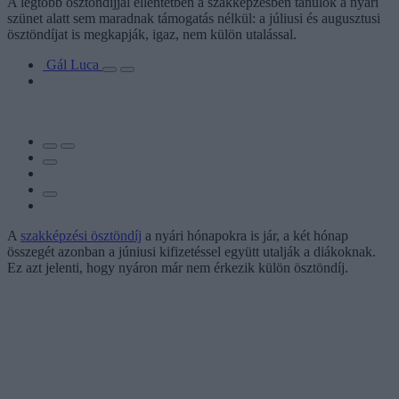
A legtöbb ösztöndíjjal ellentétben a szakképzésben tanulók a nyári
szünet alatt sem maradnak támogatás nélkül: a júliusi és augusztusi
ösztöndíjat is megkapják, igaz, nem külön utalással.
Gál Luca
A
szakképzési ösztöndíj
a nyári hónapokra is jár, a két hónap
összegét azonban a júniusi kifizetéssel együtt utalják a diákoknak.
Ez azt jelenti, hogy nyáron már nem érkezik külön ösztöndíj.