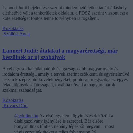
Lannert Judit bejelentése szerint minden betöltetlen tanári álláshely
elérhetővé vált a tankerületek oldalain, a PDSZ szerint viszont ezt a
kötelezettséget fontos lenne törvényben is rögzíteni.
Közoktatás
Szöllősi Anna
Lannert Judit: átalakul a magyarérettségi, már
készülnek az új szabályok
A cél egy sokkal átláthatóbb és igazságosabb magyar nyelv és
irodalom érettségi, amely a tervek szerint csökkenti és egyértelművé
teszi a középszintű követelményeket, pontosan megszabja az egyes
feladattípusok sajátosságait, továbbá növeli a magyartanárok
szakmai szabadságát.
Közoktatás
Kovács Dóri
@eduline.hu
Az első egyetemi ügyintézések között a
diákigazolvány igénylése is szerepel. Bár elsőre
bonyolultnak tűnhet, néhány lépésből megvan – most
végigvezetünk titeket a teljes folyamaton.😉