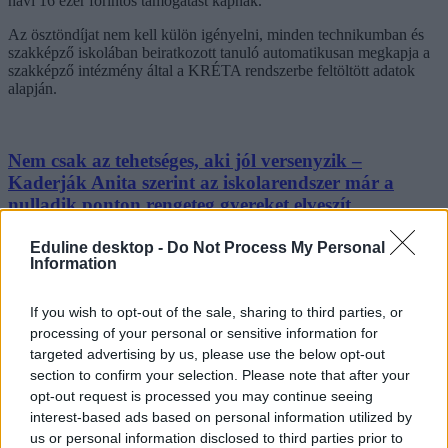
havi 16 ezer forintos támogatást kapnak.
Az ösztöndíjat nem kell külön igényelni, minden technikumban és
szakképző iskolában beiratkozott tanuló automatikusan megkapja a
szakképző intézmény által a KRÉTA rendszerbe feltöltött adatok
alapján.
Nem csak az tehetséges, aki jól versenyzik –
Kaderják Anita szerint az iskolarendszer már a
nulladik ponton rengeteg gyereket elveszít
Az iskolarendszer ma leginkább azokat a gyerekeket ismeri fel
Eduline desktop -
Do Not Process My Personal
tehetségként, akik jól teljesítenek a versenyeken, gyorsan
Information
alkalmazkodnak az elvárásokhoz, és abban kiválóak, amit a rendszer
eleve értékesnek tart. Kaderják Anita oktatáskutató szerint ezzel
If you wish to opt-out of the sale, sharing to third parties, or
éppen azok a gyerekek veszhetnek el, akik másképp gondolkodnak,
kérdeznek, alkotnak vagy egyszerűen csak nem férnek bele a
processing of your personal or sensitive information for
tananyagvezérelt oktatás szűk kereteibe.
targeted advertising by us, please use the below opt-out
section to confirm your selection. Please note that after your
opt-out request is processed you may continue seeing
interest-based ads based on personal information utilized by
us or personal information disclosed to third parties prior to