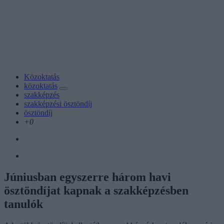
Közoktatás
közoktatás
szakképzés
szakképzési ösztöndíj
ösztöndíj
+0
Júniusban egyszerre három havi
ösztöndíjat kapnak a szakképzésben
tanulók