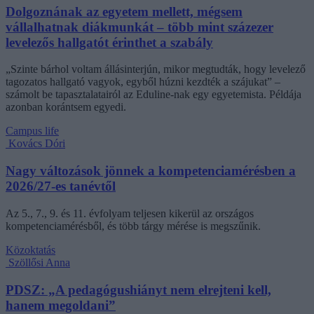
Dolgoznának az egyetem mellett, mégsem
vállalhatnak diákmunkát – több mint százezer
levelezős hallgatót érinthet a szabály
„Szinte bárhol voltam állásinterjún, mikor megtudták, hogy levelező
tagozatos hallgató vagyok, egyből húzni kezdték a szájukat” –
számolt be tapasztalatairól az Eduline-nak egy egyetemista. Példája
azonban korántsem egyedi.
Campus life
Kovács Dóri
Nagy változások jönnek a kompetenciamérésben a
2026/27-es tanévtől
Az 5., 7., 9. és 11. évfolyam teljesen kikerül az országos
kompetenciamérésből, és több tárgy mérése is megszűnik.
Közoktatás
Szöllősi Anna
PDSZ: „A pedagógushiányt nem elrejteni kell,
hanem megoldani”