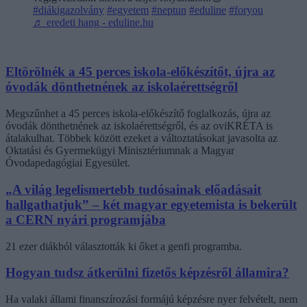
#diákigazolvány
#egyetem
#neptun
#eduline
#foryou
♬ eredeti hang - eduline.hu
Eltörölnék a 45 perces iskola-előkészítőt, újra az
óvodák dönthetnének az iskolaérettségről
Megszűnhet a 45 perces iskola-előkészítő foglalkozás, újra az
óvodák dönthetnének az iskolaérettségről, és az oviKRÉTA is
átalakulhat. Többek között ezeket a változtatásokat javasolta az
Oktatási és Gyermekügyi Minisztériumnak a Magyar
Óvodapedagógiai Egyesület.
„A világ legelismertebb tudósainak előadásait
hallgathatjuk” – két magyar egyetemista is bekerült
a CERN nyári programjába
21 ezer diákból választották ki őket a genfi programba.
Hogyan tudsz átkerülni fizetős képzésről államira?
Ha valaki állami finanszírozási formájú képzésre nyer felvételt, nem