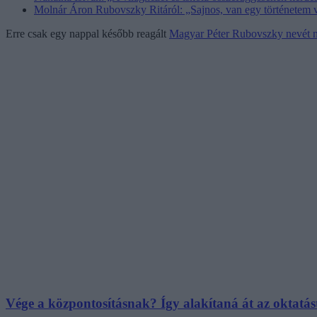
Molnár Áron Rubovszky Ritáról: „Sajnos, van egy történetem 
Erre csak egy nappal később reagált
Magyar Péter Rubovszky nevét ne
Vége a központosításnak? Így alakítaná át az oktatás