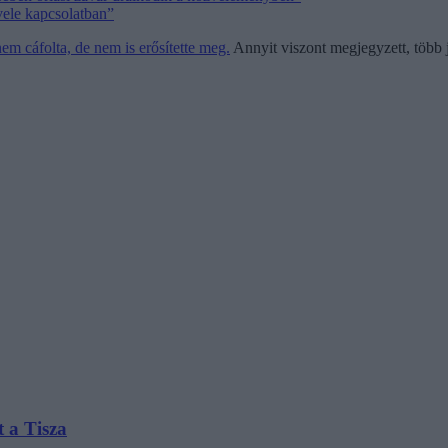
vele kapcsolatban”
m cáfolta, de nem is erősítette meg.
Annyit viszont megjegyzett, több j
t a Tisza