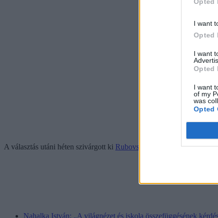
Opted 
I want t
Opted 
I want 
Advertis
Opted 
I want t
of my P
was col
Opted 
A választás utáni héten szivárgott ki
Rubovszky Rita neve mint lehetsé
Nahalka István: „A világnézet és iskola összefüggésének kérdé