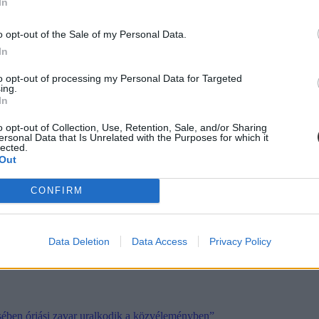
In
o opt-out of the Sale of my Personal Data.
In
to opt-out of processing my Personal Data for Targeted
ing.
In
o opt-out of Collection, Use, Retention, Sale, and/or Sharing
ersonal Data that Is Unrelated with the Purposes for which it
lected.
Out
CONFIRM
ges oktatási miniszter
, aki egyházi kötődése miatt is óriási port kavart
Data Deletion
Data Access
Privacy Policy
sében óriási zavar uralkodik a közvéleményben”