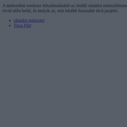
A tankerületi rendszer felszámolásától az önálló oktatási minisztérium
rövid időn belül, és melyik az, ami inkább hosszabb távú projekt.
oktatási miniszter
Tisza Párt