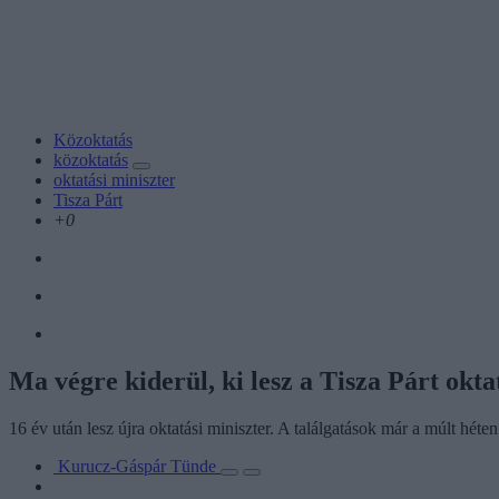
Közoktatás
közoktatás
oktatási miniszter
Tisza Párt
+0
Ma végre kiderül, ki lesz a Tisza Párt okta
16 év után lesz újra oktatási miniszter. A találgatások már a múlt héten
Kurucz-Gáspár Tünde