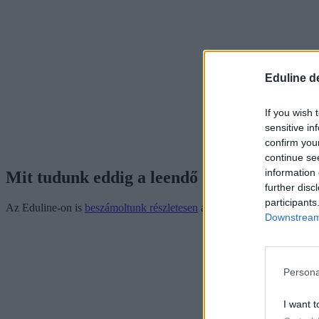
Eduline d
If you wish 
sensitive in
confirm you
continue se
information 
Mit tudunk eddig a leendő oktatási minisz
further disc
participants
Az Eduline-on is
beszámoltunk részletesen
arról, hogy a Tisza győzel
Downstream 
Persona
I want t