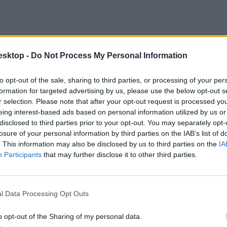
esktop -
Do Not Process My Personal Information
to opt-out of the sale, sharing to third parties, or processing of your per
formation for targeted advertising by us, please use the below opt-out s
r selection. Please note that after your opt-out request is processed y
eing interest-based ads based on personal information utilized by us or
disclosed to third parties prior to your opt-out. You may separately opt-
ter kapcsán?
losure of your personal information by third parties on the IAB’s list of
. This information may also be disclosed by us to third parties on the
IA
mével 16 év után először lesz Magyarországon önálló oktatási miniszté
Participants
that may further disclose it to other third parties.
l Data Processing Opt Outs
o opt-out of the Sharing of my personal data.