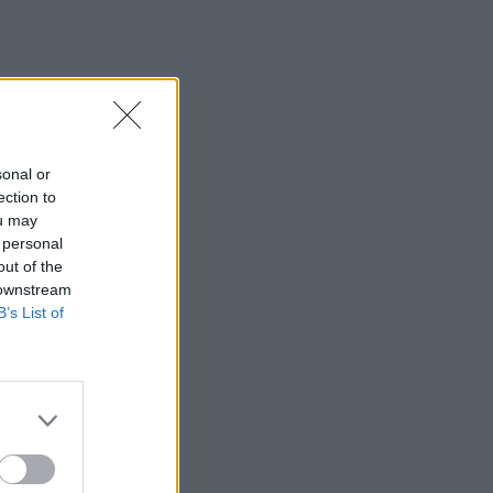
sonal or
ection to
ou may
 personal
out of the
 downstream
B’s List of
rium.