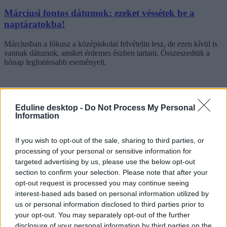
Márciusi fontos dátumok: ezeket véssétek be a
naptáratokba!
Márciusban a fókusz a középiskolai felvételin lesz, de ezen kívül is
vannak dátumok, amiket érdemes észben tartani. Összeszedtük a
hónap legfontosabb eseményeit.
Eduline desktop -
Do Not Process My Personal
Information
If you wish to opt-out of the sale, sharing to third parties, or
processing of your personal or sensitive information for
targeted advertising by us, please use the below opt-out
section to confirm your selection. Please note that after your
opt-out request is processed you may continue seeing
interest-based ads based on personal information utilized by
us or personal information disclosed to third parties prior to
your opt-out. You may separately opt-out of the further
disclosure of your personal information by third parties on the