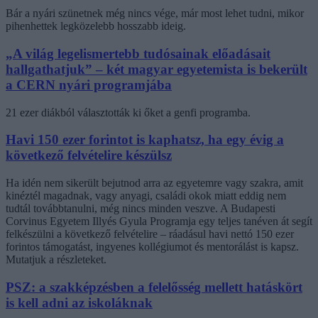
Bár a nyári szünetnek még nincs vége, már most lehet tudni, mikor
pihenhettek legközelebb hosszabb ideig.
„A világ legelismertebb tudósainak előadásait
hallgathatjuk” – két magyar egyetemista is bekerült
a CERN nyári programjába
21 ezer diákból választották ki őket a genfi programba.
Havi 150 ezer forintot is kaphatsz, ha egy évig a
következő felvételire készülsz
Ha idén nem sikerült bejutnod arra az egyetemre vagy szakra, amit
kinéztél magadnak, vagy anyagi, családi okok miatt eddig nem
tudtál továbbtanulni, még nincs minden veszve. A Budapesti
Corvinus Egyetem Illyés Gyula Programja egy teljes tanéven át segít
felkészülni a következő felvételire – ráadásul havi nettó 150 ezer
forintos támogatást, ingyenes kollégiumot és mentorálást is kapsz.
Mutatjuk a részleteket.
PSZ: a szakképzésben a felelősség mellett hatáskört
is kell adni az iskoláknak