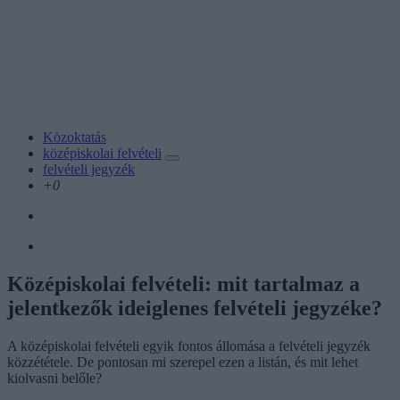
Közoktatás
középiskolai felvételi
felvételi jegyzék
+0
Középiskolai felvételi: mit tartalmaz a
jelentkezők ideiglenes felvételi jegyzéke?
A középiskolai felvételi egyik fontos állomása a felvételi jegyzék
közzététele. De pontosan mi szerepel ezen a listán, és mit lehet
kiolvasni belőle?