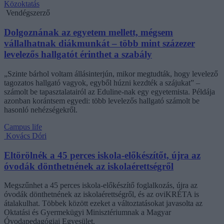
Közoktatás
Vendégszerző
Dolgoznának az egyetem mellett, mégsem
vállalhatnak diákmunkát – több mint százezer
levelezős hallgatót érinthet a szabály
„Szinte bárhol voltam állásinterjún, mikor megtudták, hogy levelező
tagozatos hallgató vagyok, egyből húzni kezdték a szájukat” –
számolt be tapasztalatairól az Eduline-nak egy egyetemista. Példája
azonban korántsem egyedi: több levelezős hallgató számolt be
hasonló nehézségekről.
Campus life
Kovács Dóri
Eltörölnék a 45 perces iskola-előkészítőt, újra az
óvodák dönthetnének az iskolaérettségről
Megszűnhet a 45 perces iskola-előkészítő foglalkozás, újra az
óvodák dönthetnének az iskolaérettségről, és az oviKRÉTA is
átalakulhat. Többek között ezeket a változtatásokat javasolta az
Oktatási és Gyermekügyi Minisztériumnak a Magyar
Óvodapedagógiai Egyesület.