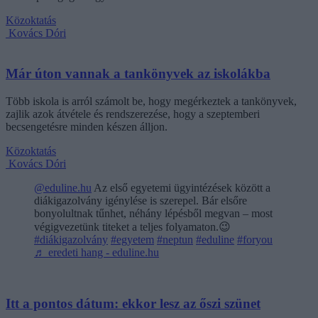
Közoktatás
Kovács Dóri
Már úton vannak a tankönyvek az iskolákba
Több iskola is arról számolt be, hogy megérkeztek a tankönyvek,
zajlik azok átvétele és rendszerezése, hogy a szeptemberi
becsengetésre minden készen álljon.
Közoktatás
Kovács Dóri
@eduline.hu
Az első egyetemi ügyintézések között a
diákigazolvány igénylése is szerepel. Bár elsőre
bonyolultnak tűnhet, néhány lépésből megvan – most
végigvezetünk titeket a teljes folyamaton.😉
#diákigazolvány
#egyetem
#neptun
#eduline
#foryou
♬ eredeti hang - eduline.hu
Itt a pontos dátum: ekkor lesz az őszi szünet