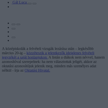
Gál Luca
A középiskolák a felvételi vizsgák lezárása után – legkésőbb
március 20-ig –
közzéteszik a jelentkezők ideiglenes felvételi
jegyzékét a saját honlapjukon.
A listán a diákok nem névvel, hanem
azonosítóval szerepelnek: ha nem választottak jeligét, akkor az
oktatási azonosítójuk jelenik meg, minden más személyes adat
nélkül - írja az
Oktatási Hivatal.