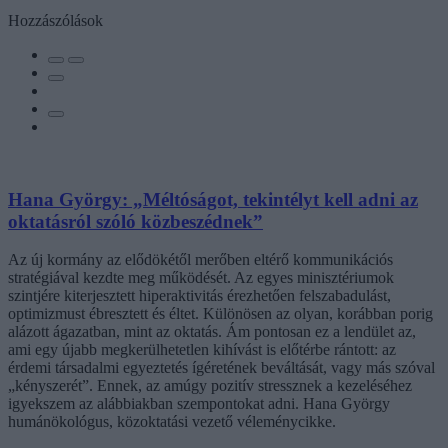
Hozzászólások
Hana György: „Méltóságot, tekintélyt kell adni az
oktatásról szóló közbeszédnek”
Az új kormány az elődökétől merőben eltérő kommunikációs
stratégiával kezdte meg működését. Az egyes minisztériumok
szintjére kiterjesztett hiperaktivitás érezhetően felszabadulást,
optimizmust ébresztett és éltet. Különösen az olyan, korábban porig
alázott ágazatban, mint az oktatás. Ám pontosan ez a lendület az,
ami egy újabb megkerülhetetlen kihívást is előtérbe rántott: az
érdemi társadalmi egyeztetés ígéretének beváltását, vagy más szóval
„kényszerét”. Ennek, az amúgy pozitív stressznek a kezeléséhez
igyekszem az alábbiakban szempontokat adni. Hana György
humánökológus, közoktatási vezető véleménycikke.