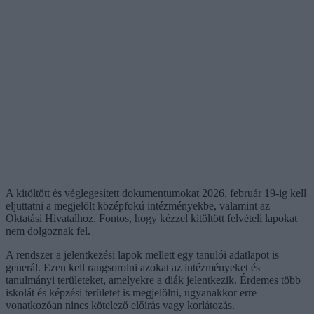
A kitöltött és véglegesített dokumentumokat 2026. február 19-ig kell
eljuttatni a megjelölt középfokú intézményekbe, valamint az
Oktatási Hivatalhoz. Fontos, hogy kézzel kitöltött felvételi lapokat
nem dolgoznak fel.
A rendszer a jelentkezési lapok mellett egy tanulói adatlapot is
generál. Ezen kell rangsorolni azokat az intézményeket és
tanulmányi területeket, amelyekre a diák jelentkezik. Érdemes több
iskolát és képzési területet is megjelölni, ugyanakkor erre
vonatkozóan nincs kötelező előírás vagy korlátozás.