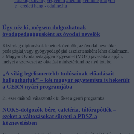
#diákigazolvány
#egyetem
#neptun
#eduline
#foryou
♬ eredeti hang - eduline.hu
Úgy néz ki, mégsem dolgozhatnak
óvodapedagógusként az óvodai nevelők
Kizárólag diplomások lehetnek óvónők, az óvodai nevelőket
pedagógiai vagy gyógypedagógiai asszisztensként lehet alkalmazni
a Magyar Óvodapedagógiai Egyesület (MOE) javaslata alapján,
melyet a szervezet az oktatási minisztériumhoz nyújtott be.
„A világ legelismertebb tudósainak előadásait
hallgathatjuk” – két magyar egyetemista is bekerült
a CERN nyári programjába
21 ezer diákból választották ki őket a genfi programba.
NOKS-dolgozók bére, cafetéria, túlórapótlék –
ezeket a változásokat sürgeti a PDSZ a
köznevelésben