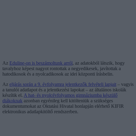
Az
Eduline-on is beszámoltunk arról
, az adatokból látszik, hogy
tavalyhoz képest nagyot rontottak a negyedikesek, javítottak a
hatodikosok és a nyolcadikosok az idei központi írásbelin.
Az
eljárás során a 9. évfolyamra jelentkezők felvételi lapjait
– vagyis
a tanulói adatlapot és a jelentkezési lapokat – az általános iskolák
készítik el.
A hat- és nyolcévfolyamos gimnáziumba készülő
diákoknak
azonban egyénileg kell kitölteniük a szükséges
dokumentumokat az Oktatási Hivatal honlapján elérhető KIFIR
elektronikus adatlapkitöltő rendszerben.