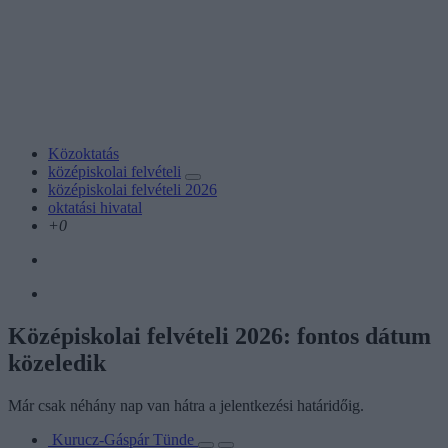
Közoktatás
középiskolai felvételi
középiskolai felvételi 2026
oktatási hivatal
+0
Középiskolai felvételi 2026: fontos dátum
közeledik
Már csak néhány nap van hátra a jelentkezési határidőig.
Kurucz-Gáspár Tünde