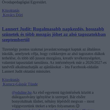
Óvodapedagógiai Egyesület.
Közoktatás
Kovács Dóri
Lannert Judit: Rugalmasabb napkezdés, hosszabb
szünetek és több mozgás jöhet az alsó tagozatokban
szeptembertől
Tizennégy pontos szakmai javaslatcsomagot kaptak az általános
iskolák, amelynek célja, hogy csökkenjen az alsó tagozatos diákok
terhelése, és több idő jusson mozgásra, kreatív tevékenységekre,
valamint tapasztalati tanulásra. Az intézmények már a 2026/2027-es
tanévtől alkalmazhatják az ajánlásokat – írta Facebook-oldalán
Lannert Judit oktatási miniszter.
Közoktatás
Kurucz-Gáspár Tünde
@eduline.hu
Az első egyetemi ügyintézések között a
diákigazolvány igénylése is szerepel. Bár elsőre
bonyolultnak tűnhet, néhány lépésből megvan – most
végigvezetünk titeket a teljes folyamaton.😉