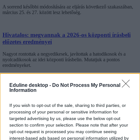
A sorrend későbbi módosítására az eljárás következő szakaszában,
március 25. és 27. között lesz lehetőség.
Hivatalos: megvannak a 2026-os központi írásbeli
előzetes eredményei
Nagyot rontottak a negyedikesek, javítottak a hatodikosok és a
nyolcadikosok az idei központi írásbelin. Mutatjuk a pontos
eredményeket.
Eduline desktop -
Do Not Process My Personal
Information
If you wish to opt-out of the sale, sharing to third parties, or
processing of your personal or sensitive information for
targeted advertising by us, please use the below opt-out
section to confirm your selection. Please note that after your
opt-out request is processed you may continue seeing
interest-based ads based on personal information utilized by