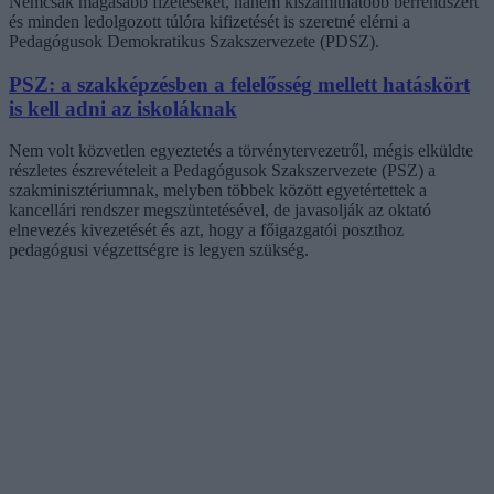
Nemcsak magasabb fizetéseket, hanem kiszámíthatóbb bérrendszert
és minden ledolgozott túlóra kifizetését is szeretné elérni a
Pedagógusok Demokratikus Szakszervezete (PDSZ).
PSZ: a szakképzésben a felelősség mellett hatáskört
is kell adni az iskoláknak
Nem volt közvetlen egyeztetés a törvénytervezetről, mégis elküldte
részletes észrevételeit a Pedagógusok Szakszervezete (PSZ) a
szakminisztériumnak, melyben többek között egyetértettek a
kancellári rendszer megszüntetésével, de javasolják az oktató
elnevezés kivezetését és azt, hogy a főigazgatói poszthoz
pedagógusi végzettségre is legyen szükség.