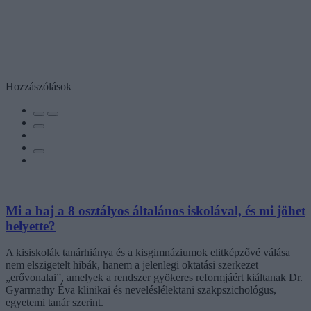
Hozzászólások
Mi a baj a 8 osztályos általános iskolával, és mi jöhet
helyette?
A kisiskolák tanárhiánya és a kisgimnáziumok elitképzővé válása
nem elszigetelt hibák, hanem a jelenlegi oktatási szerkezet
„erővonalai”, amelyek a rendszer gyökeres reformjáért kiáltanak Dr.
Gyarmathy Éva klinikai és neveléslélektani szakpszichológus,
egyetemi tanár szerint.