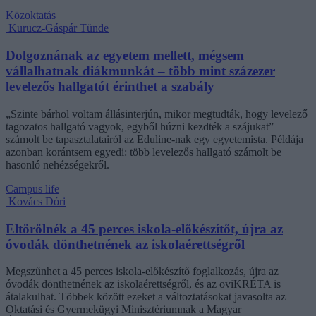
Közoktatás
Kurucz-Gáspár Tünde
Dolgoznának az egyetem mellett, mégsem
vállalhatnak diákmunkát – több mint százezer
levelezős hallgatót érinthet a szabály
„Szinte bárhol voltam állásinterjún, mikor megtudták, hogy levelező
tagozatos hallgató vagyok, egyből húzni kezdték a szájukat” –
számolt be tapasztalatairól az Eduline-nak egy egyetemista. Példája
azonban korántsem egyedi: több levelezős hallgató számolt be
hasonló nehézségekről.
Campus life
Kovács Dóri
Eltörölnék a 45 perces iskola-előkészítőt, újra az
óvodák dönthetnének az iskolaérettségről
Megszűnhet a 45 perces iskola-előkészítő foglalkozás, újra az
óvodák dönthetnének az iskolaérettségről, és az oviKRÉTA is
átalakulhat. Többek között ezeket a változtatásokat javasolta az
Oktatási és Gyermekügyi Minisztériumnak a Magyar